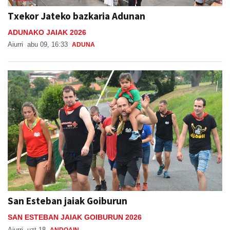
Txekor Jateko bazkaria Adunan
ADUNAKO JAIAK 2026
Aiurri
abu 09, 16:33
ADUNA
San Esteban jaiak Goiburun
SAN ESTEBAN JAIAK GOIBURUN 2026
Aiurri
uzt 18