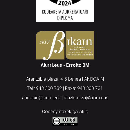
Aiurri.eus - Erroitz BM
Arantzibia plaza, 4-5 behea | ANDOAIN
Tel.: 943 300 732 | Faxa: 943 300 731
andoain@aiurri.eus | idazkaritza@aiurri.eus
Codesyntaxek garatua