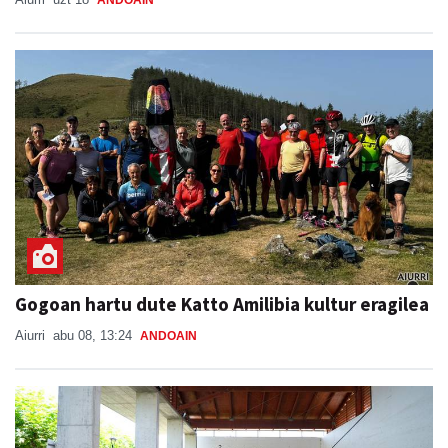
ANDOAIN
Gogoan hartu dute Katto Amilibia kultur eragilea
Aiurri
abu 08, 13:24
ANDOAIN