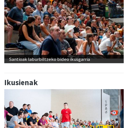
Santioak laburbiltzeko bideo ikusgarria
Ikusienak