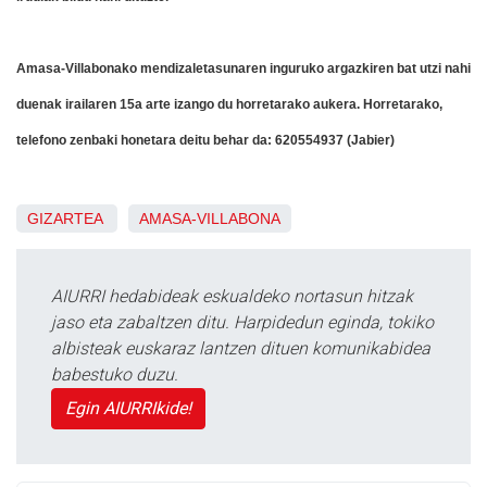
Amasa-Villabonako mendizaletasunaren inguruko argazkiren bat utzi nahi
duenak irailaren 15a arte izango du horretarako aukera. Horretarako,
telefono zenbaki honetara deitu behar da: 620554937 (Jabier)
GIZARTEA
AMASA-VILLABONA
AIURRI hedabideak eskualdeko nortasun hitzak
jaso eta zabaltzen ditu. Harpidedun eginda, tokiko
albisteak euskaraz lantzen dituen komunikabidea
babestuko duzu.
Egin AIURRIkide!