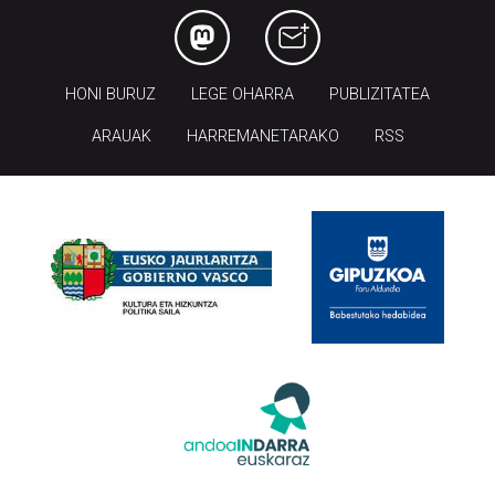
HONI BURUZ
LEGE OHARRA
PUBLIZITATEA
ARAUAK
HARREMANETARAKO
RSS