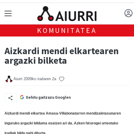
KOMUNITATEA
Aizkardi mendi elkartearen
argazki bilketa
Aiurri
2009ko irailaren 2a
Gehitu gaitzazu Googlen
Aizkardi mendi elkartea Amasa-Villabonatarren mendizaletasunaren
inguruko argazki bilduma osatzen ari da.
Azken hirurogei urteotako
irudiak bildu nahi dituzte.