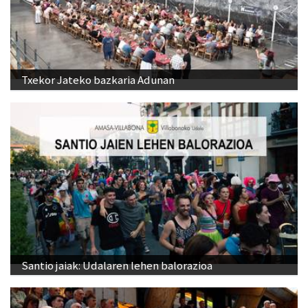
Txekor Jateko bazkaria Adunan
Santio jaiak: Udalaren lehen balorazioa