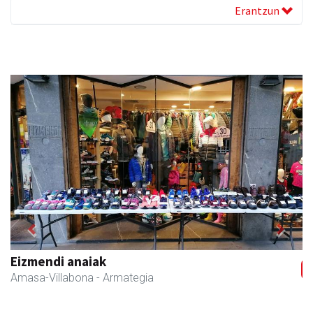
Erantzun
Previous
Next
Zubimusu Ikastola
Amasa-Villabona
- Hezkuntza