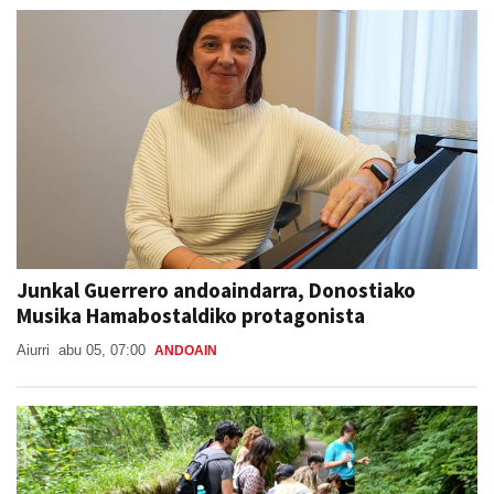
Junkal Guerrero andoaindarra, Donostiako
Musika Hamabostaldiko protagonista
Aiurri
abu 05, 07:00
ANDOAIN