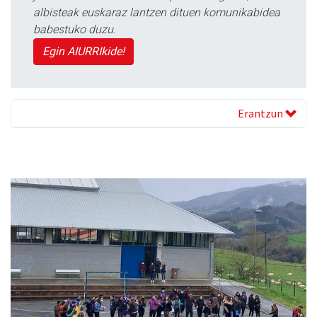
albisteak euskaraz lantzen dituen komunikabidea
babestuko duzu.
Egin AIURRIkide!
Erantzun