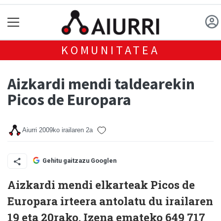
KOMUNITATEA
Aizkardi mendi taldearekin
Picos de Europara
Aiurri
2009ko irailaren 2a
Gehitu gaitzazu Googlen
Aizkardi mendi elkarteak Picos de
Europara irteera antolatu du irailaren
19 eta 20rako. Izena emateko 649 717