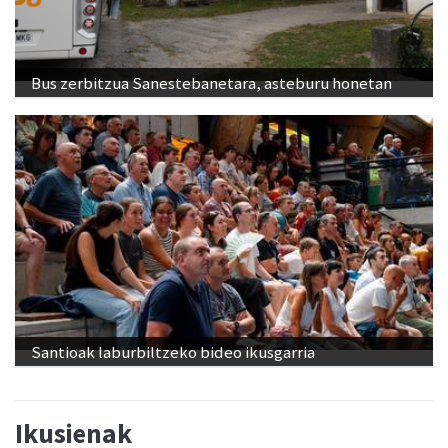
Bus zerbitzua Sanestebanetara, asteburu honetan
Santioak laburbiltzeko bideo ikusgarria
Ikusienak