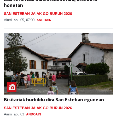
honetan
SAN ESTEBAN JAIAK GOIBURUN 2026
Aiurri
abu 05, 07:00
ANDOAIN
Bisitariak hurbildu dira San Esteban egunean
SAN ESTEBAN JAIAK GOIBURUN 2026
Aiurri
abu 03
ANDOAIN