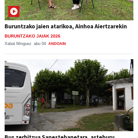
Buruntzako jaien atarikoa, Ainhoa Aiertzarekin
BURUNTZAKO JAIAK 2026
Xabat Minguez
abu 04
ANDOAIN
Bus zerbitzua Sanestebanetara, asteburu