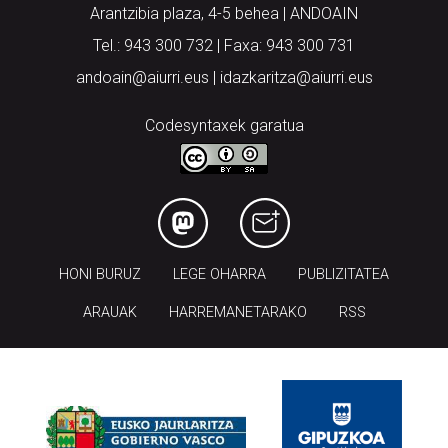
Arantzibia plaza, 4-5 behea | ANDOAIN
Tel.: 943 300 732 | Faxa: 943 300 731
andoain@aiurri.eus | idazkaritza@aiurri.eus
Codesyntaxek garatua
HONI BURUZ
LEGE OHARRA
PUBLIZITATEA
ARAUAK
HARREMANETARAKO
RSS