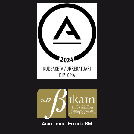
Aiurri.eus - Erroitz BM