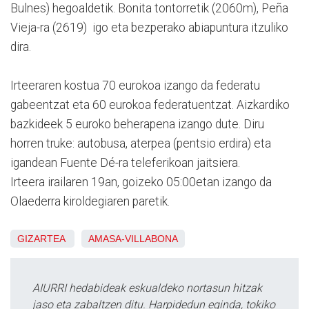
Bulnes) hegoaldetik. Bonita tontorretik (2060m), Peña
Vieja-ra (2619) igo eta bezperako abiapuntura itzuliko
dira.
Irteeraren kostua 70 eurokoa izango da federatu
gabeentzat eta 60 eurokoa federatuentzat. Aizkardiko
bazkideek 5 euroko beherapena izango dute. Diru
horren truke: autobusa, aterpea (pentsio erdira) eta
igandean Fuente Dé-ra teleferikoan jaitsiera.
Irteera irailaren 19an, goizeko 05:00etan izango da
Olaederra kiroldegiaren paretik.
GIZARTEA
AMASA-VILLABONA
AIURRI hedabideak eskualdeko nortasun hitzak
jaso eta zabaltzen ditu. Harpidedun eginda, tokiko