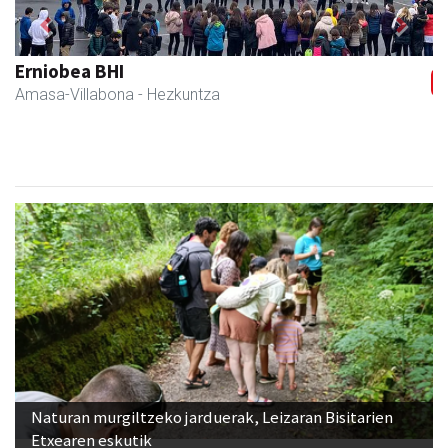
Previous
Next
Erniobea BHI
Amasa-Villabona
- Hezkuntza
Naturan murgiltzeko jarduerak, Leizaran Bisitarien
Etxearen eskutik