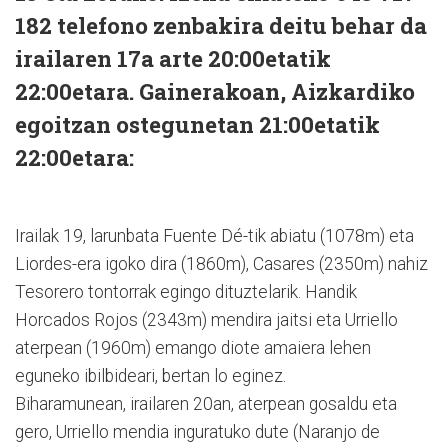
182 telefono zenbakira deitu behar da
irailaren 17a arte 20:00etatik
22:00etara. Gainerakoan, Aizkardiko
egoitzan ostegunetan 21:00etatik
22:00etara:
Irailak 19, larunbata Fuente Dé-tik abiatu (1078m) eta
Liordes-era igoko dira (1860m), Casares (2350m) nahiz
Tesorero tontorrak egingo dituztelarik. Handik
Horcados Rojos (2343m) mendira jaitsi eta Urriello
aterpean (1960m) emango diote amaiera lehen
eguneko ibilbideari, bertan lo eginez.
Biharamunean, irailaren 20an, aterpean gosaldu eta
gero, Urriello mendia inguratuko dute (Naranjo de