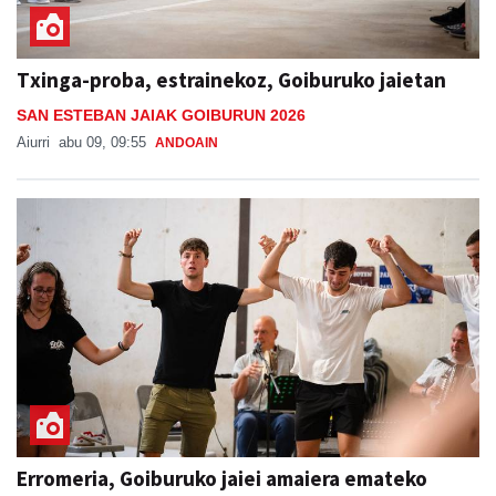
Txinga-proba, estrainekoz, Goiburuko jaietan
SAN ESTEBAN JAIAK GOIBURUN 2026
Aiurri
abu 09, 09:55
ANDOAIN
Erromeria, Goiburuko jaiei amaiera emateko