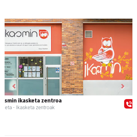
Previous
Next
Barn trasteleku eta biltegi txikien alokairua
Urnieta
- Trastelekuak