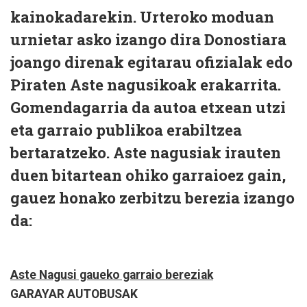
kainokadarekin. Urteroko moduan
urnietar asko izango dira Donostiara
joango direnak egitarau ofizialak edo
Piraten Aste nagusikoak erakarrita.
Gomendagarria da autoa etxean utzi
eta garraio publikoa erabiltzea
bertaratzeko. Aste nagusiak irauten
duen bitartean ohiko garraioez gain,
gauez honako zerbitzu berezia izango
da:
Aste Nagusi gaueko garraio bereziak
GARAYAR AUTOBUSAK