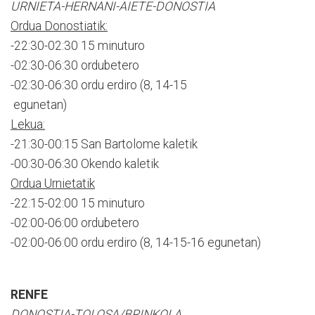
URNIETA-HERNANI-AIETE-DONOSTIA
Ordua Donostiatik:
-22:30-02:30 15 minuturo
-02:30-06:30 ordubetero
-02:30-06:30 ordu erdiro (8, 14-15
egunetan)
Lekua:
-21:30-00:15 San Bartolome kaletik
-00:30-06:30 Okendo kaletik
Ordua Urnietatik
-22:15-02:00 15 minuturo
-02:00-06:00 ordubetero
-02:00-06:00 ordu erdiro (8, 14-15-16 egunetan)
RENFE
DONOSTIA-TOLOSA/BRINKOLA