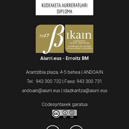
Aiurri.eus - Erroitz BM
Arantzibia plaza, 4-5 behea | ANDOAIN
Tel.: 943 300 732 | Faxa: 943 300 731
andoain@aiurri.eus | idazkaritza@aiurri.eus
Codesyntaxek garatua