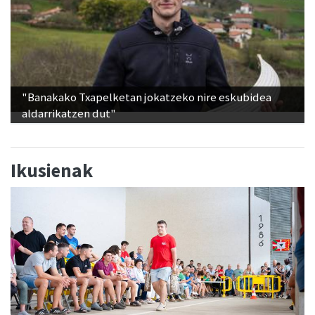
"Banakako Txapelketan jokatzeko nire eskubidea
aldarrikatzen dut"
Ikusienak