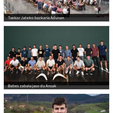
Txekor Jateko bazkaria Adunan
Babes zabala jaso du Ansak