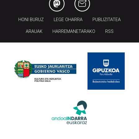
HONI BURUZ
LEGE OHARRA
PUBLIZITATEA
ARAUAK
HARREMANETARAKO
RSS