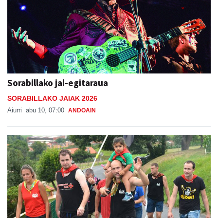
Sorabillako jai-egitaraua
SORABILLAKO JAIAK 2026
Aiurri
abu 10, 07:00
ANDOAIN