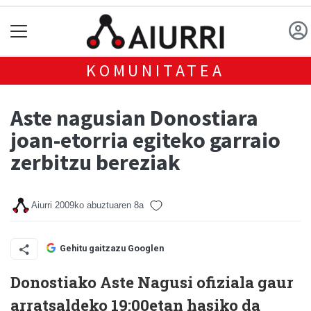
KOMUNITATEA
Aste nagusian Donostiara
joan-etorria egiteko garraio
zerbitzu bereziak
Aiurri
2009ko abuztuaren 8a
Gehitu gaitzazu Googlen
Donostiako Aste Nagusi ofiziala gaur
arratsaldeko 19:00etan hasiko da