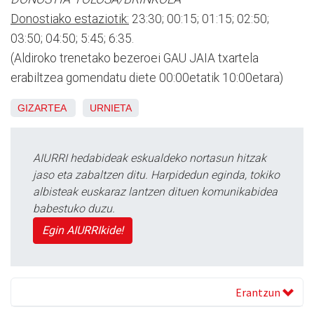
Donostiako estaziotik:
23:30; 00:15; 01:15; 02:50;
03:50; 04:50; 5:45; 6:35.
(Aldiroko trenetako bezeroei GAU JAIA txartela
erabiltzea gomendatu diete 00:00etatik 10:00etara)
GIZARTEA
URNIETA
AIURRI hedabideak eskualdeko nortasun hitzak
jaso eta zabaltzen ditu. Harpidedun eginda, tokiko
albisteak euskaraz lantzen dituen komunikabidea
babestuko duzu.
Egin AIURRIkide!
Erantzun