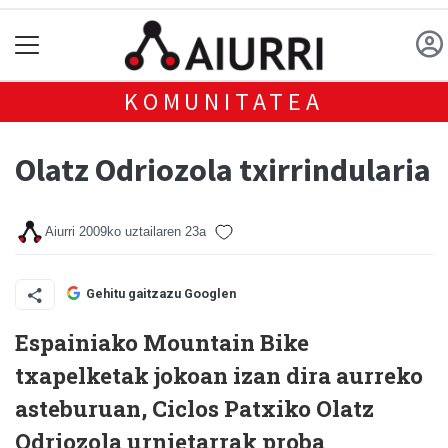
KOMUNITATEA
Olatz Odriozola txirrindularia
Aiurri
2009ko uztailaren 23a
Gehitu gaitzazu Googlen
Espainiako Mountain Bike
txapelketak jokoan izan dira aurreko
asteburuan, Ciclos Patxiko Olatz
Odriozola urnietarrak proba