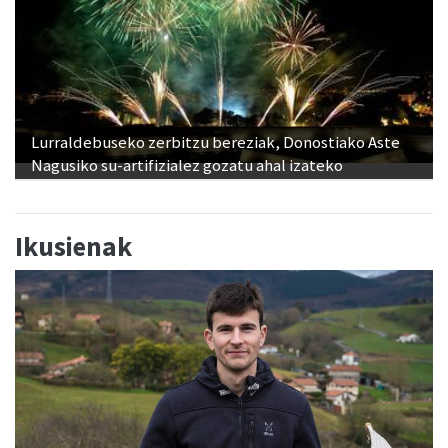
Lurraldebuseko zerbitzu bereziak, Donostiako Aste
Nagusiko su-artifizialez gozatu ahal izateko
Ikusienak