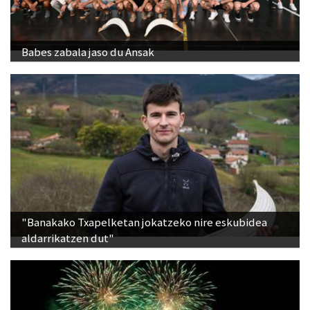
Babes zabala jaso du Ansak
"Banakako Txapelketan jokatzeko nire eskubidea
aldarrikatzen dut"