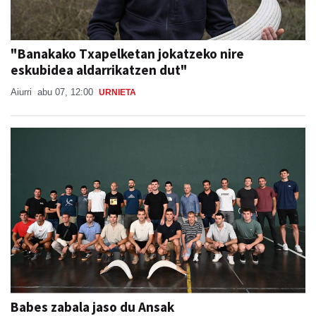
"Banakako Txapelketan jokatzeko nire
eskubidea aldarrikatzen dut"
Aiurri
abu 07, 12:00
URNIETA
Babes zabala jaso du Ansak