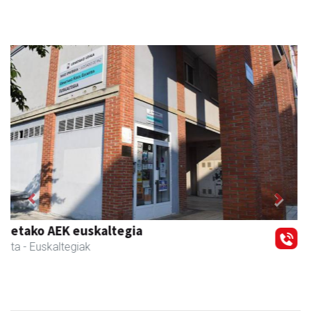
Previous
Next
Ikasmin ikasketa zentroa
Urnieta
- Ikasketa zentroak