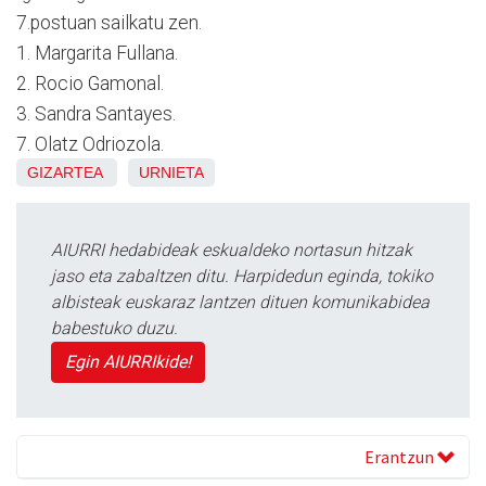
7.postuan sailkatu zen.
1. Margarita Fullana.
2. Rocio Gamonal.
3. Sandra Santayes.
7. Olatz Odriozola.
GIZARTEA
URNIETA
AIURRI hedabideak eskualdeko nortasun hitzak
jaso eta zabaltzen ditu. Harpidedun eginda, tokiko
albisteak euskaraz lantzen dituen komunikabidea
babestuko duzu.
Egin AIURRIkide!
Erantzun