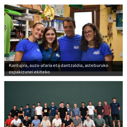
Kantujira, auzo-afaria eta dantzaldia, asteburuko
ospakizunei ekiteko