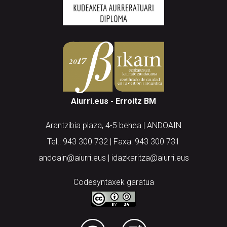
Aiurri.eus - Erroitz BM
Arantzibia plaza, 4-5 behea | ANDOAIN
Tel.: 943 300 732 | Faxa: 943 300 731
andoain@aiurri.eus | idazkaritza@aiurri.eus
Codesyntaxek garatua