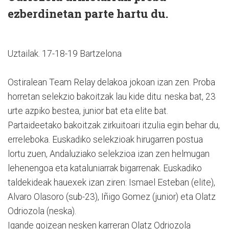
ezberdinetan parte hartu du.
Uztailak. 17-18-19 Bartzelona
Ostiralean Team Relay delakoa jokoan izan zen. Proba
horretan selekzio bakoitzak lau kide ditu: neska bat, 23
urte azpiko bestea, junior bat eta elite bat.
Partaideetako bakoitzak zirkuitoari itzulia egin behar du,
erreleboka. Euskadiko selekzioak hirugarren postua
lortu zuen, Andaluziako selekzioa izan zen helmugan
lehenengoa eta kataluniarrak bigarrenak. Euskadiko
taldekideak hauexek izan ziren: Ismael Esteban (elite),
Alvaro Olasoro (sub-23), Iñigo Gomez (junior) eta Olatz
Odriozola (neska).
Igande goizean nesken karreran Olatz Odriozola