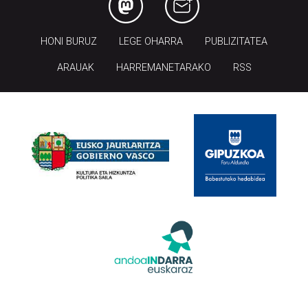
HONI BURUZ
LEGE OHARRA
PUBLIZITATEA
ARAUAK
HARREMANETARAKO
RSS