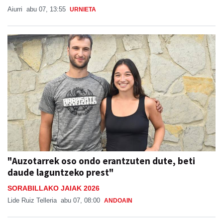
Aiurri
abu 07, 13:55
URNIETA
"Auzotarrek oso ondo erantzuten dute, beti
daude laguntzeko prest"
SORABILLAKO JAIAK 2026
Lide Ruiz Telleria
abu 07, 08:00
ANDOAIN