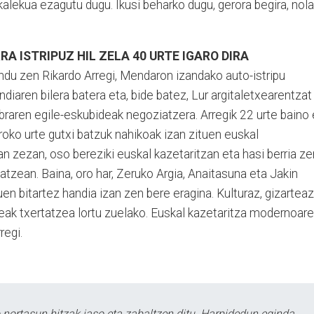
alekua ezagutu dugu. Ikusi beharko dugu, gerora begira, nola
A ISTRIPUZ HIL ZELA 40 URTE IGARO DIRA
ndu zen Rikardo Arregi, Mendaron izandako auto-istripu
ndiaren bilera batera eta, bide batez, Lur argitaletxearentzat
obraren egile-eskubideak negoziatzera. Arregik 22 urte baino
roko urte gutxi batzuk nahikoak izan zituen euskal
an zezan, oso bereziki euskal kazetaritzan eta hasi berria ze
tzean. Baina, oro har, Zeruko Argia, Anaitasuna eta Jakin
luen bitartez handia izan zen bere eragina. Kulturaz, gizarteaz
ileak txertatzea lortu zuelako. Euskal kazetaritza modernoar
rregi.
ortasun hitzak jaso eta zabaltzen ditu. Harpidedun eginda,