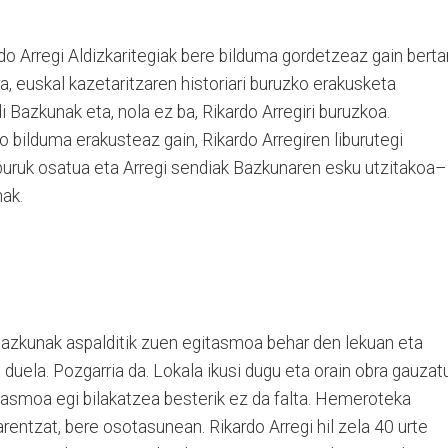
do Arregi Aldizkaritegiak bere bilduma gordetzeaz gain berta
a, euskal kazetaritzaren historiari buruzko erakusketa
Bazkunak eta, nola ez ba, Rikardo Arregiri buruzkoa.
ko bilduma erakusteaz gain, Rikardo Arregiren liburutegi
buruk osatua eta Arregi sendiak Bazkunaren esku utzitakoa–
nak.
Bazkunak aspalditik zuen egitasmoa behar den lekuan eta
duela. Pozgarria da. Lokala ikusi dugu eta orain obra gauzat
itasmoa egi bilakatzea besterik ez da falta. Hemeroteka
arentzat, bere osotasunean. Rikardo Arregi hil zela 40 urte