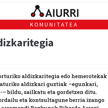
KOMUNITATEA
dizkaritegia
orturiko aldizkaritegia edo hemerotekak
aturiko aldizkari guztiak –egunkari,
-– bildu, sailkatu eta gordetzen ditu.
ordailu eta kontsultagune berria izango
 Larramendi Bazkunak Rikardo Arregi