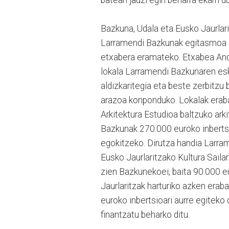
Bazkuna, Udala eta Eusko Jaurlar
Larramendi Bazkunak egitasmoa la
etxabera eramateko. Etxabea And
lokala Larramendi Bazkunaren esku
aldizkaritegia eta beste zerbitzu
arazoa konponduko. Lokalak eraba
Arkitektura Estudioa baltzuko ar
Bazkunak 270.000 euroko inbertsio
egokitzeko. Dirutza handia Larra
Eusko Jaurlaritzako Kultura Saila
zien Bazkunekoei, baita 90.000 e
Jaurlaritzak harturiko azken era
euroko inbertsioari aurre egiteko 
finantzatu beharko ditu.