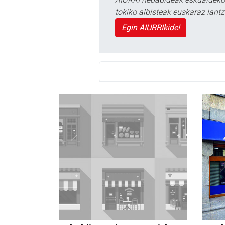
tokiko albisteak euskaraz lan
Egin AIURRIkide!