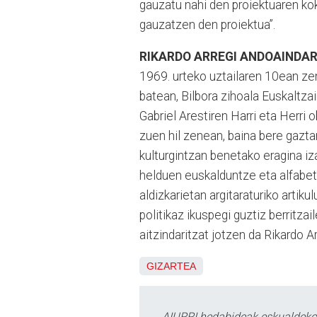
gauzatu nahi den proiektuaren kok
gauzatzen den proiektua”.
RIKARDO ARREGI ANDOAINDARR
1969. urteko uztailaren 10ean ze
batean, Bilbora zihoala Euskaltzai
Gabriel Arestiren Harri eta Herri 
zuen hil zenean, baina bere gazta
kulturgintzan benetako eragina iz
helduen euskalduntze eta alfabeta
aldizkarietan argitaraturiko artiku
politikaz ikuspegi guztiz berritza
aitzindaritzat jotzen da Rikardo A
GIZARTEA
AIURRI hedabideak eskualdeko n