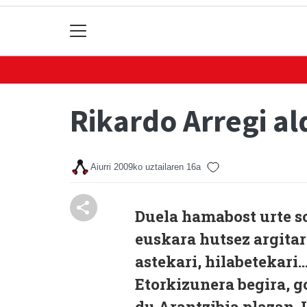
Rikardo Arregi al
Aiurri
2009ko uztailaren 16a
Duela hamabost urte s
euskara hutsez argitar
astekari, hilabetekari…
Etorkizunera begira, g
du Arantzibia plazan.