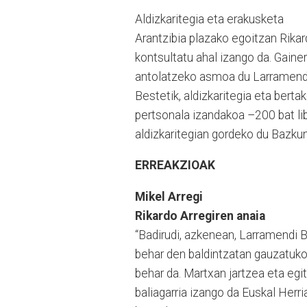
Aldizkaritegia eta erakusketa
Arantzibia plazako egoitzan Rikar
kontsultatu ahal izango da. Gainer
antolatzeko asmoa du Larramendi 
Bestetik, aldizkaritegia eta berta
pertsonala izandakoa –200 bat li
aldizkaritegian gordeko du Bazku
ERREAKZIOAK
Mikel Arregi
Rikardo Arregiren anaia
“Badirudi, azkenean, Larramendi 
behar den baldintzatan gauzatuko 
behar da. Martxan jartzea eta eg
baliagarria izango da Euskal Herri