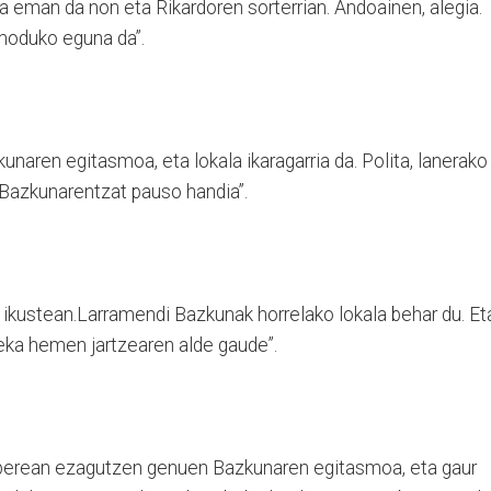
a eman da non eta Rikardoren sorterrian. Andoainen, alegia.
moduko eguna da”.
aren egitasmoa, eta lokala ikaragarria da. Polita, lanerako
Bazkunarentzat pauso handia”.
a ikustean.Larramendi Bazkunak horrelako lokala behar du. Et
eka hemen jartzearen alde gaude”.
Paperean ezagutzen genuen Bazkunaren egitasmoa, eta gaur