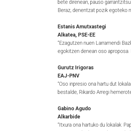
bete direnean, pauso garrantzitsu
Beraz, denentzat pozik egoteko 
Estanis Amutxastegi
Alkatea, PSE-EE
“Ezagutzen nuen Larramendi Bazkun
egokitzen denean oso aproposa. 
Gurutz Irigoras
EAJ-PNV
“Oso inpresio ona hartu dut lokal
bestalde, Rikardo Arregi hemerot
Gabino Agudo
Alkarbide
“Itxura ona hartuko du lokalak. 