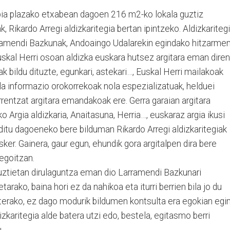
bia plazako etxabean dagoen 216 m2-ko lokala guztiz
Rikardo Arregi aldizkaritegia bertan ipintzeko. Aldizkaritegi
rramendi Bazkunak, Andoaingo Udalarekin egindako hitzarme
uskal Herri osoan aldizka euskara hutsez argitara eman diren
k bildu dituzte, egunkari, astekari…, Euskal Herri mailakoak
la informazio orokorrekoak nola espezializatuak, helduei
entzat argitara emandakoak ere. Gerra garaian argitara
Argia aldizkaria, Anaitasuna, Herria…, euskaraz argia ikusi
ditu dagoeneko bere bilduman Rikardo Arregi aldizkaritegiak
ker. Gainera, gaur egun, ehundik gora argitalpen dira bere
egoitzan.
ztietan dirulaguntza eman dio Larramendi Bazkunari
arako, baina hori ez da nahikoa eta iturri berrien bila jo du
erako, ez dago modurik bildumen kontsulta era egokian egi
dizkaritegia alde batera utzi edo, bestela, egitasmo berri
.