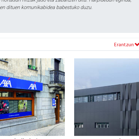
tzen dituen komunikabidea babestuko duzu.
Erantzun