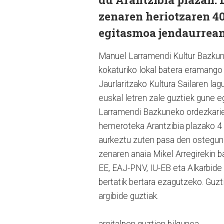
zenaren heriotzaren 40
egitasmoa jendaurrean
Manuel Larramendi Kultur Bazkuna
kokaturiko lokal batera eramango
Jaurlaritzako Kultura Sailaren la
euskal letren zale guztiek gune e
Larramendi Bazkuneko ordezkariek
hemeroteka Arantzibia plazako 4
aurkeztu zuten pasa den ostegun
zenaren anaia Mikel Arregirekin b
EE, EAJ-PNV, IU-EB eta Alkarbide
bertatik bertara ezagutzeko. Guzt
argibide guztiak.
argitalpen guztien bilgunea