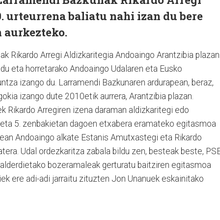
. urteurrena baliatu nahi izan du bere
 aurkezteko.
k Rikardo Arregi Aldizkaritegia Andoaingo Arantzibia plazan
 du eta horretarako Andoaingo Udalaren eta Eusko
guntza izango du. Larramendi Bazkunaren ardurapean, beraz,
gokia izango dute 2010etik aurrera, Arantzibia plazan.
 Rikardo Arregiren izena daraman aldizkaritegi edo
 eta 5. zenbakietan dagoen etxabera eramateko egitasmoa
ean Andoaingo alkate Estanis Amutxastegi eta Rikardo
atera. Udal ordezkaritza zabala bildu zen, besteak beste, PS
 alderdietako bozeramaleak gerturatu baitziren egitasmoa
iek ere adi-adi jarraitu zituzten Jon Unanuek eskainitako