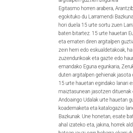
Egitasmo horren arabera, Arantzi
egokituko du Larramendi Bazkunak, 
hori duela 15 urte sortu zuen La
baten bitartez. 15 urte hauetan E
eta ematen diren argitalpen guztia
zein herri edo eskualdetakoak, ha
zuzendurikoak eta gazte edo haurr
emandako Eguna egunkaria, Zeruko 
duten argitalpen gehienak jasota 
15 urte hauetan egindako lanari es
maiztasunean jasotzen dituenak 
Andoaingo Udalak urte hauetan gu
koadernaketa eta katalogazio lanet
Bazkunak. Une honetan, esate bat
ahal izateko eta, jakina, horrek al
batean jauzi egin beharra ekarri du