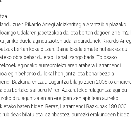
itza
ndu zuen Rikardo Arregi aldizkaritegia Arantzibia plazako
oaingo Udalaren jabetzakoa da, eta bertan dagoen 216 m2-
 jarriko duela agindu zioten udal arduradunek, Rikardo Arreg
 batzuk bertan koka ditzan. Baina lokala emate hutsak ez du
teko obra behar du erabili ahal izango bada. Tolosako
kitektoek egindako aurreproiektuaren arabera Larramendi
a egin beharko du lokal hori jantzi eta behar bezala
mendi Bazkunarentzat. Laguntza bila jo zuen 2008ko amaier
ra eta bertako sailburu Miren Azkaratek dirulaguntza agindu
uroko dirulaguntza eman ere joan zen apirilean aurreko
bakietako baten bidez. Beraz, Larramendi Bazkunak 180.000
dirubideak bilatu eta, ezinbestez, aurrezki erakundeen bidez