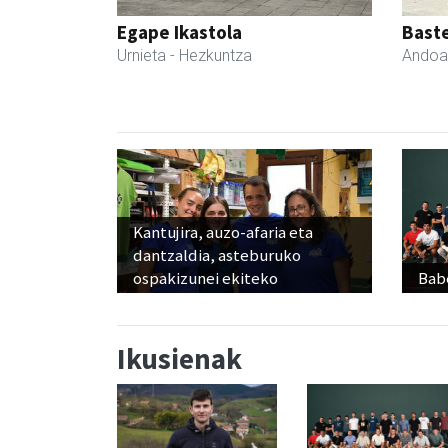
Egape Ikastola
Bast
Urnieta
- Hezkuntza
Andoa
Kantujira, auzo-afaria eta
dantzaldia, asteburuko
ospakizunei ekiteko
Babe
Ikusienak