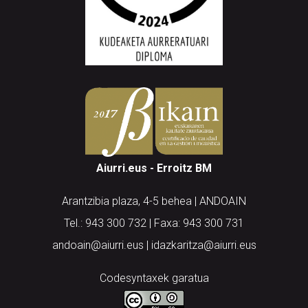
Aiurri.eus - Erroitz BM
Arantzibia plaza, 4-5 behea | ANDOAIN
Tel.: 943 300 732 | Faxa: 943 300 731
andoain@aiurri.eus | idazkaritza@aiurri.eus
Codesyntaxek garatua