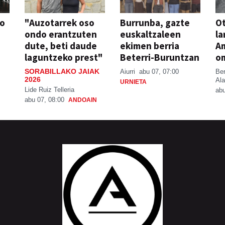
so
"Auzotarrek oso
Burrunba, gazte
Ot
ondo erantzuten
euskaltzaleen
la
dute, beti daude
ekimen berria
A
laguntzeko prest"
Beterri-Buruntzan
o
SORABILLAKO JAIAK
Aiurri
abu 07, 07:00
Be
2026
Ala
URNIETA
Lide Ruiz Telleria
abu
abu 07, 08:00
ANDOAIN