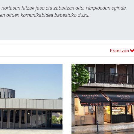
ortasun hitzak jaso eta zabaltzen ditu. Harpidedun eginda,
tzen dituen komunikabidea babestuko duzu.
Erantzun