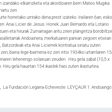
n izandako elkarrizketa eta akordioaren berri Mateo Mugika
nartu zen.
urte horretako urrirako dena prest izateko. Irailaren 6an, esko
ten: Anai Licier de Jesus. Honek Juan Bernardo eta Lotario
zuen eta hirurak Zumarragan aritu ziren plangintza borobiltze
 lasalletarrak Andoainera, merkatuaren parean zegoen etxean
o, Batzordeak eta Anai Licierrek kontratua sinatu zuten.
i zen, baina lege-baimena ez zen iritsi 1934ko urtarrilaren 15
inaren lehenengo solairuan zeuden. Hiru gela zabal (10,5 x
en. Hiru gela hauetan 154 ikaslek hasi zuten ikasturtea.
iz, La Fundación Legarra-Echeveste. LEYÇAUR 1: Andoaingo