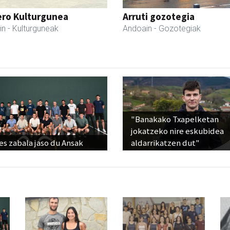
ero Kulturgunea
Arruti gozotegia
in
- Kulturguneak
Andoain
- Gozotegiak
"Banakako Txapelketan
jokatzeko nire eskubidea
s zabala jaso du Ansak
aldarrikatzen dut"