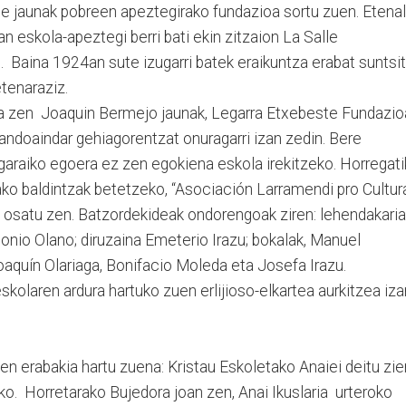
e jaunak pobreen apeztegirako fundazioa sortu zuen. Etenal
an eskola-apeztegi berri bati ekin zitzaion La Salle
 Baina 1924an sute izugarri batek eraikuntza erabat suntsi
tenaraziz.
ea zen Joaquin Bermejo jaunak, Legarra Etxebeste Fundazio
andoaindar gehiagorentzat onuragarri izan zedin. Bere
 garaiko egoera ez zen egokiena eskola irekitzeko. Horregati
ako baldintzak betetzeko, “Asociación Larramendi pro Cultur
 osatu zen. Batzordekideak ondorengoak ziren: lehendakaria
tonio Olano; diruzaina Emeterio Irazu; bokalak, Manuel
oaquín Olariaga, Bonifacio Moleda eta Josefa Irazu.
kolaren ardura hartuko zuen erlijioso-elkartea aurkitzea iza
n erabakia hartu zuena: Kristau Eskoletako Anaiei deitu zie
ko. Horretarako Bujedora joan zen, Anai Ikuslaria urteroko