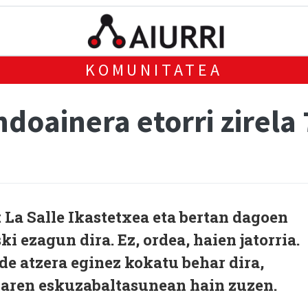
KOMUNITATEA
ndoainera etorri zirela 
La Salle Ikastetxea eta bertan dagoen
 ezagun dira. Ez, ordea, haien jatorria.
e atzera eginez kokatu behar dira,
naren eskuzabaltasunean hain zuzen.