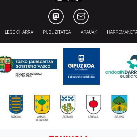
LEGE OHARRA
PUBLIZITATEA
ARAUAK
HARREMANET