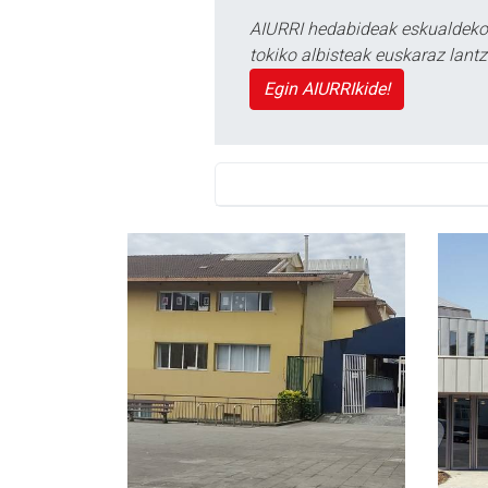
AIURRI hedabideak eskualdeko n
tokiko albisteak euskaraz lan
Egin AIURRIkide!