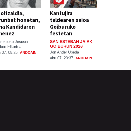
oitzaldia,
Kantujira
runbat honetan,
taldearen saioa
ma Kandidaren
Goiburuko
menez
festetan
SAN ESTEBAN JAIAK
rrozpeko Jesusen
GOIBURUN 2026
ben Elkartea
Jon Ander Ubeda
 07, 09:25
ANDOAIN
abu 07, 20:37
ANDOAIN