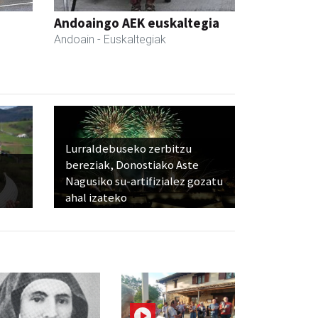
Andoaingo AEK euskaltegia
Andoain
- Euskaltegiak
Lurraldebuseko zerbitzu
bereziak, Donostiako Aste
Nagusiko su-artifizialez gozatu
ahal izateko