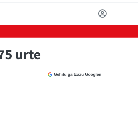
75 urte
Gehitu gaitzazu Googlen