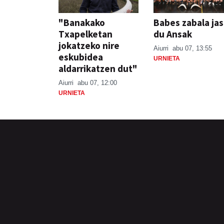
"Banakako
Babes zabala ja
Txapelketan
du Ansak
jokatzeko nire
Aiurri
abu 07, 13:55
eskubidea
URNIETA
aldarrikatzen dut"
Aiurri
abu 07, 12:00
URNIETA