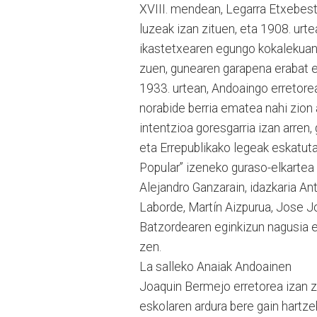
XVIII. mendean, Legarra Etxebest
luzeak izan zituen, eta 1908. urte
ikastetxearen egungo kokalekuan.
zuen, gunearen garapena erabat e
1933. urtean, Andoaingo erretor
norabide berria ematea nahi zion 
intentzioa goresgarria izan arren,
eta Errepublikako legeak eskatut
Popular” izeneko guraso-elkartea
Alejandro Ganzarain, idazkaria An
Laborde, Martín Aizpurua, Jose J
Batzordearen eginkizun nagusia es
zen.
La salleko Anaiak Andoainen
Joaquin Bermejo erretorea izan ze
eskolaren ardura bere gain hartze