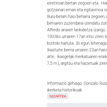
erretiroan bertan zegoen eta. Ha
gotzainari eman eta egitasmoa o
Buru-belarri hasi beharra zegoen, 
berriaren zuzendaria izendatu zu
Alfredo anaien lankidetza izango 
1933ko urriaren 17an iritsi ziren
bizitoki hartuta. Bi egun lehenag
Ikasturte berria urriaren 23an has
arte. Ikasgelak merkatuaren eraik
7,5 m.), argitsu eta haizetuak zir
Informazio gehiago: Gonzalo Ru
ikerketa historikoak.
GIZARTEA