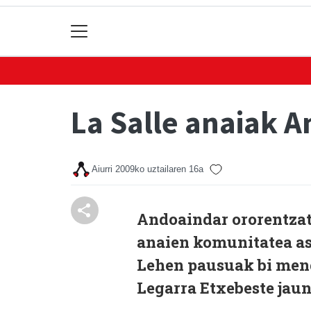
La Salle anaiak A
Aiurri
2009ko uztailaren 16a
Andoaindar ororentzat 
anaien komunitatea aski
Lehen pausuak bi mend
Legarra Etxebeste jau