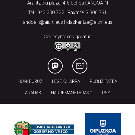
Arantzibia plaza, 4-5 behea | ANDOAIN
Tel.: 943 300 732 | Faxa: 943 300 731
andoain@aiurri.eus | idazkaritza@aiurri.eus
Codesyntaxek garatua
HONI BURUZ
LEGE OHARRA
PUBLIZITATEA
ARAUAK
HARREMANETARAKO
RSS