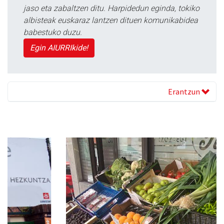
jaso eta zabaltzen ditu. Harpidedun eginda, tokiko
albisteak euskaraz lantzen dituen komunikabidea
babestuko duzu.
Egin AIURRIkide!
Erantzun