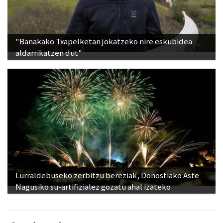
"Banakako Txapelketan jokatzeko nire eskubidea
aldarrikatzen dut"
Lurraldebuseko zerbitzu bereziak, Donostiako Aste
Nagusiko su-artifizialez gozatu ahal izateko