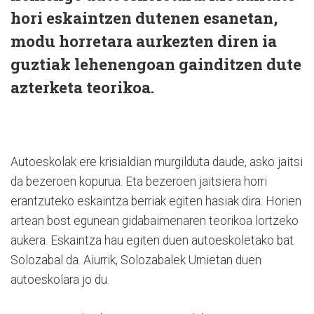
hori eskaintzen dutenen esanetan,
modu horretara aurkezten diren ia
guztiak lehenengoan gainditzen dute
azterketa teorikoa.
Autoeskolak ere krisialdian murgilduta daude, asko jaitsi
da bezeroen kopurua. Eta bezeroen jaitsiera horri
erantzuteko eskaintza berriak egiten hasiak dira. Horien
artean bost egunean gidabaimenaren teorikoa lortzeko
aukera. Eskaintza hau egiten duen autoeskoletako bat
Solozabal da. Aiurrik, Solozabalek Urnietan duen
autoeskolara jo du.