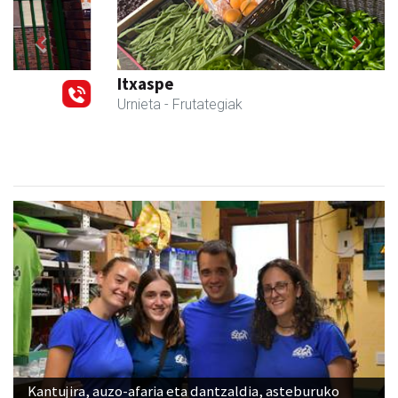
Previous
Next
Itxaspe
Urnieta
- Frutategiak
Kantujira, auzo-afaria eta dantzaldia, asteburuko