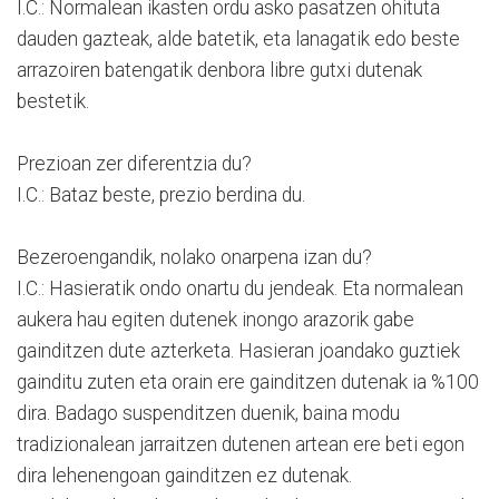
I.C.: Normalean ikasten ordu asko pasatzen ohituta
dauden gazteak, alde batetik, eta lanagatik edo beste
arrazoiren batengatik denbora libre gutxi dutenak
bestetik.
Prezioan zer diferentzia du?
I.C.: Bataz beste, prezio berdina du.
Bezeroengandik, nolako onarpena izan du?
I.C.: Hasieratik ondo onartu du jendeak. Eta normalean
aukera hau egiten dutenek inongo arazorik gabe
gainditzen dute azterketa. Hasieran joandako guztiek
gainditu zuten eta orain ere gainditzen dutenak ia %100
dira. Badago suspenditzen duenik, baina modu
tradizionalean jarraitzen dutenen artean ere beti egon
dira lehenengoan gainditzen ez dutenak.