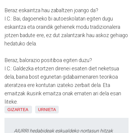
Beraz eskaintza hau zabaltzen joango da?
I.C.: Bai, dagoeneko bi autoeskolatan egiten dugu
eskaintza eta oraindik gehienek modu tradizionalera
jotzen badute ere, ez dut zalantzarik hau askoz gehiago
hedatuko dela.
Beraz, balorazio positiboa egiten duzu?
I.C.: Galdezka etortzen direnei esaten diet neketsua
dela, baina bost egunetan gidabaimenaren teorikoa
ateratzea ere kontutan izateko zerbait dela. Eta
emaitzak ikusirik emaitza onak ematen ari dela esan
liteke.
GIZARTEA
URNIETA
AIURRI hedabideak eskualdeko nortasun hitzak