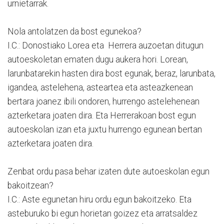
urnietarrak.
Nola antolatzen da bost egunekoa?
I.C.: Donostiako Lorea eta Herrera auzoetan ditugun
autoeskoletan ematen dugu aukera hori. Lorean,
larunbatarekin hasten dira bost egunak, beraz, larunbata,
igandea, astelehena, asteartea eta asteazkenean
bertara joanez ibili ondoren, hurrengo astelehenean
azterketara joaten dira. Eta Herrerakoan bost egun
autoeskolan izan eta juxtu hurrengo egunean bertan
azterketara joaten dira.
Zenbat ordu pasa behar izaten dute autoeskolan egun
bakoitzean?
I.C.: Aste egunetan hiru ordu egun bakoitzeko. Eta
asteburuko bi egun horietan goizez eta arratsaldez