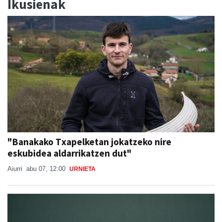
Ikusienak
"Banakako Txapelketan jokatzeko nire
eskubidea aldarrikatzen dut"
Aiurri
abu 07, 12:00
URNIETA