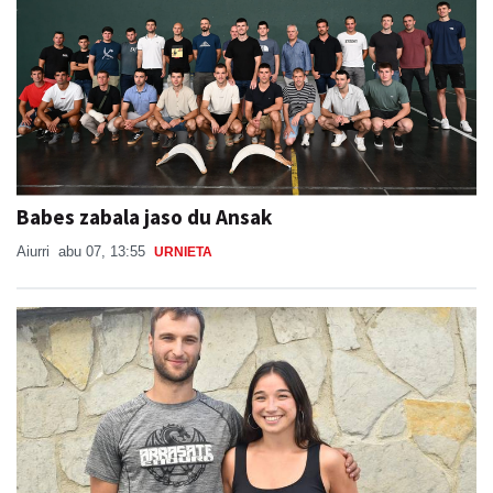
Babes zabala jaso du Ansak
Aiurri
abu 07, 13:55
URNIETA