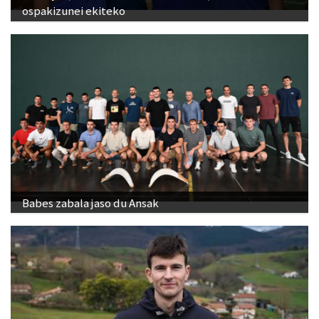
ospakizunei ekiteko
Babes zabala jaso du Ansak