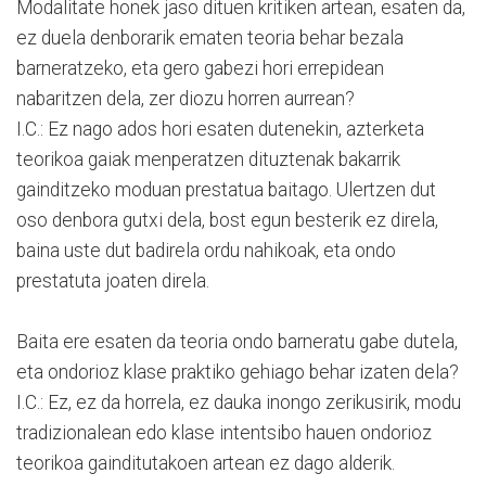
Modalitate honek jaso dituen kritiken artean, esaten da,
ez duela denborarik ematen teoria behar bezala
barneratzeko, eta gero gabezi hori errepidean
nabaritzen dela, zer diozu horren aurrean?
I.C.: Ez nago ados hori esaten dutenekin, azterketa
teorikoa gaiak menperatzen dituztenak bakarrik
gainditzeko moduan prestatua baitago. Ulertzen dut
oso denbora gutxi dela, bost egun besterik ez direla,
baina uste dut badirela ordu nahikoak, eta ondo
prestatuta joaten direla.
Baita ere esaten da teoria ondo barneratu gabe dutela,
eta ondorioz klase praktiko gehiago behar izaten dela?
I.C.: Ez, ez da horrela, ez dauka inongo zerikusirik, modu
tradizionalean edo klase intentsibo hauen ondorioz
teorikoa gainditutakoen artean ez dago alderik.