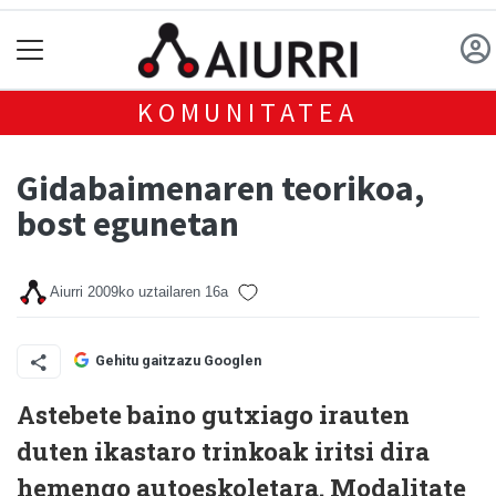
KOMUNITATEA
Gidabaimenaren teorikoa,
bost egunetan
Aiurri
2009ko uztailaren 16a
Gehitu gaitzazu Googlen
Astebete baino gutxiago irauten
duten ikastaro trinkoak iritsi dira
hemengo autoeskoletara. Modalitate