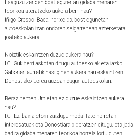
Esaguzu zer den bost egunetan gidabaimenaren
teorikoa ateratzeko aukera berri hau?
Iñigo Crespo: Bada, horixe da, bost egunetan
autoeskolan izan ondoren seigarrenean azterketara
joateko aukera.
Noiztik eskaintzen duzue aukera hau?
I.C.: Guk herri askotan ditugu autoeskolak eta iazko
Gabonen aurretik hasi ginen aukera hau eskaintzen
Donostiako Lorea auzoan dugun autoeskolan.
Beraz hemen Urnietan ez duzue eskaintzen aukera
hau?
I.C.: Ez, baina etorri zaizkigu modalitate horretan
interesatuak eta Donostiara bideratzen ditugu, eta jada
badira gidabaimenaren teorikoa horrela lortu duten