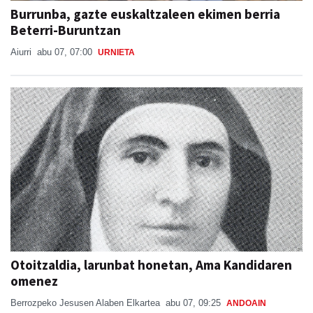
Burrunba, gazte euskaltzaleen ekimen berria
Beterri-Buruntzan
Aiurri
abu 07, 07:00
URNIETA
Otoitzaldia, larunbat honetan, Ama Kandidaren
omenez
Berrozpeko Jesusen Alaben Elkartea
abu 07, 09:25
ANDOAIN