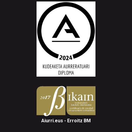
Aiurri.eus - Erroitz BM