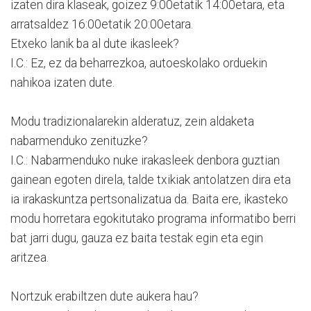
izaten dira klaseak, goizez 9:00etatik 14:00etara, eta
arratsaldez 16:00etatik 20:00etara.
Etxeko lanik ba al dute ikasleek?
I.C.: Ez, ez da beharrezkoa, autoeskolako orduekin
nahikoa izaten dute.
Modu tradizionalarekin alderatuz, zein aldaketa
nabarmenduko zenituzke?
I.C.: Nabarmenduko nuke irakasleek denbora guztian
gainean egoten direla, talde txikiak antolatzen dira eta
ia irakaskuntza pertsonalizatua da. Baita ere, ikasteko
modu horretara egokitutako programa informatibo berri
bat jarri dugu, gauza ez baita testak egin eta egin
aritzea.
Nortzuk erabiltzen dute aukera hau?