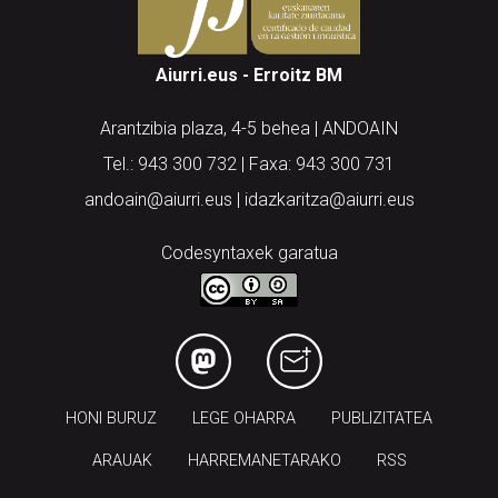
Aiurri.eus - Erroitz BM
Arantzibia plaza, 4-5 behea | ANDOAIN
Tel.: 943 300 732 | Faxa: 943 300 731
andoain@aiurri.eus | idazkaritza@aiurri.eus
Codesyntaxek garatua
HONI BURUZ
LEGE OHARRA
PUBLIZITATEA
ARAUAK
HARREMANETARAKO
RSS