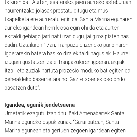
txikiren bat. Aurten, esaterako, jaien aurreko asteburuan
haurrentzako jolasak prestatu ditugu eta mus
txapelketa ere aurreratu egin da. Santa Marina egunaren
aurreko igandean herri krosa egin ohi da eta aurten,
ekitaldi gehiago jarri nahi izan dugu, jai giroa pizten has
dadin. Uztailaren 17an, Tranpazulo izeneko panpinaren
igoerarekin batera hasiko dira ekitaldi nagusiak. Haurrei
izugarri gustatzen zaie Tranpazuloren igoeran, argiak
itzali eta zuziak hartuta prozesio moduko bat egiten da
behealdeko baserrietaraino. Gaztetxoenek oso ondo
pasatzen dute”.
Igandea, egunik jendetsuena
Umetatik ezagutu izan ditu Iñaki Amenabarrek Santa
Marina eguneko ospakizunak: “Garai batean, Santa
Marina egunean eta gertuen zegoen igandean egiten