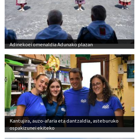
Adinekoei omenaldia Adunako plazan
Kantujira, auzo-afaria eta dantzaldia, asteburuko
ospakizunei ekiteko