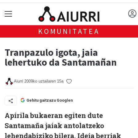
KOMUNITATEA
Tranpazulo igota, jaia
lehertuko da Santamañan
Aiurri
2009ko uztailaren 15a
Gehitu gaitzazu Googlen
Apirila bukaeran egiten dute
Santamaña jaiak antolatzeko
lehendabiziko bilera. Ideia berriak