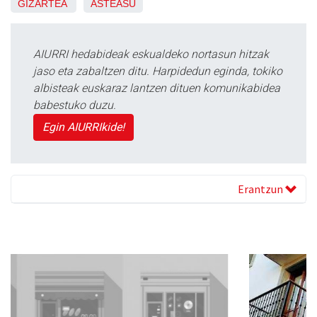
GIZARTEA
ASTEASU
AIURRI hedabideak eskualdeko nortasun hitzak
jaso eta zabaltzen ditu. Harpidedun eginda, tokiko
albisteak euskaraz lantzen dituen komunikabidea
babestuko duzu.
Egin AIURRIkide!
Erantzun