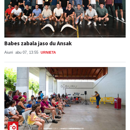
Babes zabala jaso du Ansak
Aiurri
abu 07, 13:55
URNIETA
Potx magoak girotu du goiza