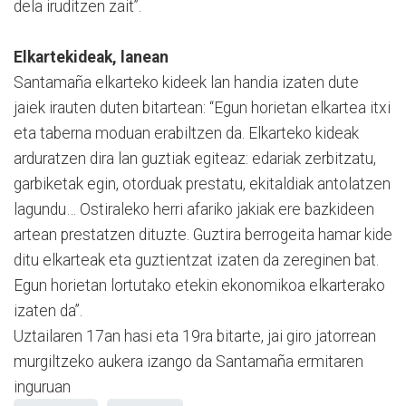
dela iruditzen zait”.
Elkartekideak, lanean
Santamaña elkarteko kideek lan handia izaten dute
jaiek irauten duten bitartean: “Egun horietan elkartea itxi
eta taberna moduan erabiltzen da. Elkarteko kideak
arduratzen dira lan guztiak egiteaz: edariak zerbitzatu,
garbiketak egin, otorduak prestatu, ekitaldiak antolatzen
lagundu… Ostiraleko herri afariko jakiak ere bazkideen
artean prestatzen dituzte. Guztira berrogeita hamar kide
ditu elkarteak eta guztientzat izaten da zereginen bat.
Egun horietan lortutako etekin ekonomikoa elkarterako
izaten da”.
Uztailaren 17an hasi eta 19ra bitarte, jai giro jatorrean
murgiltzeko aukera izango da Santamaña ermitaren
inguruan