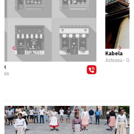
Previous
Next
Kabela
Asteasu
- Gozotegiak