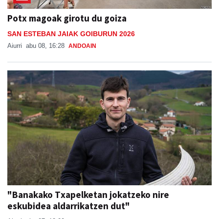
SAN ESTEBAN JAIAK GOIBURUN 2026
Aiurri
abu 08, 16:28
ANDOAIN
"Banakako Txapelketan jokatzeko nire
eskubidea aldarrikatzen dut"
Aiurri
abu 07, 12:00
URNIETA