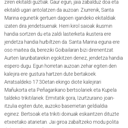
ziren ekitaldi guztiak. Gaur egun, jaia zabalduz doa eta
ekitaldi ugari antolatzen da auzoan. Ziurrenik, Santa
Marina egunetik gertuen dagoen igandeko ekitaldiak
izaten dira jendetsuenak. Herri kirol saioak ikusmin
handia sortzen du eta zaldi lasterketa ikustera ere
jendetza handia hurbiltzen da. Santa Marina eguna ere
oso maitea da, bereziki Goibailaran bizi direnentzat.
Aurten larunbatarekin egokitzen denez, jendetza handia
espero dugu. Egun horretan auzoan zehar egiten den
kalejira ere gustura hartzen dute bertakoek.
Arratsaldeko 17:30etan ekingo diote kalejirari
Mañukorta eta Peñagarikano bertsolariek eta Kupela
taldeko trikitilariek. Ermitatik gora, Izurtzuraino joan-
itzulia egiten dute, auzoko baserrietan geldialdia
eginez. Bertsoak eta trikiti doinuak eskaintzen dituzte
etxeetako atarietan. Jai giroa zabaltzeko modu polita