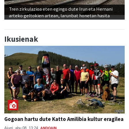
arteko geltokien artean, larunbat honetan hasita
Ikusienak
Gogoan hartu dute Katto Amilibia kultur eragilea
Aiurri
abu 08, 13:24
ANDOAIN