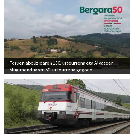
Foruen abolizioaren 150. urteurrena eta Alkateen
Mugimenduaren 50. urteurrena gogoan
Tren zirkulazioa eten egingo dute Irun eta Hernani