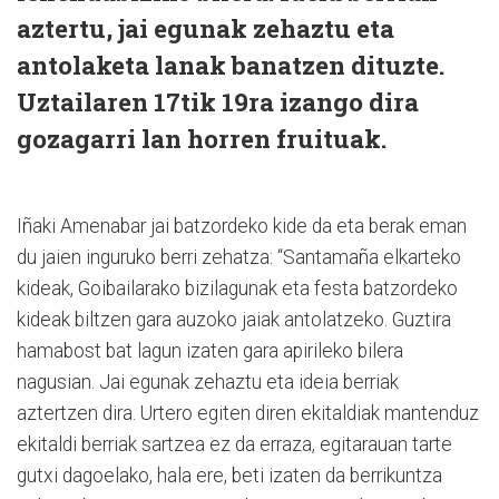
aztertu, jai egunak zehaztu eta
antolaketa lanak banatzen dituzte.
Uztailaren 17tik 19ra izango dira
gozagarri lan horren fruituak.
Iñaki Amenabar jai batzordeko kide da eta berak eman
du jaien inguruko berri zehatza: “Santamaña elkarteko
kideak, Goibailarako bizilagunak eta festa batzordeko
kideak biltzen gara auzoko jaiak antolatzeko. Guztira
hamabost bat lagun izaten gara apirileko bilera
nagusian. Jai egunak zehaztu eta ideia berriak
aztertzen dira. Urtero egiten diren ekitaldiak mantenduz
ekitaldi berriak sartzea ez da erraza, egitarauan tarte
gutxi dagoelako, hala ere, beti izaten da berrikuntza