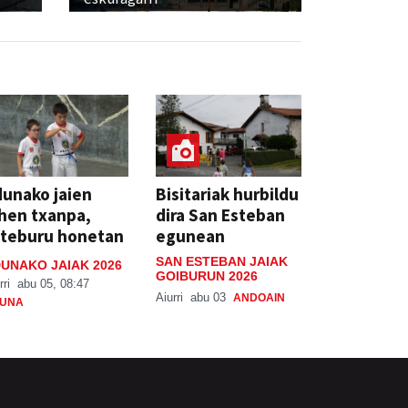
unako jaien
Bisitariak hurbildu
hen txanpa,
dira San Esteban
steburu honetan
egunean
SAN ESTEBAN JAIAK
UNAKO JAIAK 2026
GOIBURUN 2026
rri
abu 05, 08:47
Aiurri
abu 03
ANDOAIN
UNA