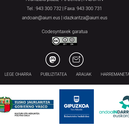
Tel.: 943 300 732 | Faxa: 943 300 731
andoain@aiurri.eus | idazkaritza@aiurri.eus
Codesyntaxek garatua
LEGE OHARRA
PUBLIZITATEA
ARAUAK
HARREMANET