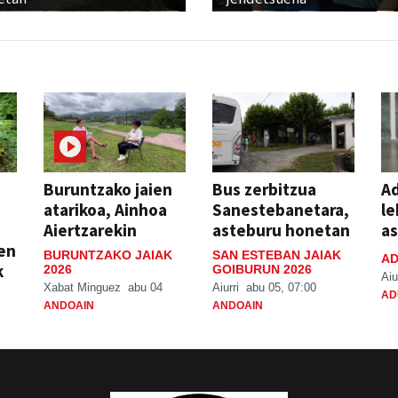
Buruntzako jaien
Bus zerbitzua
Ad
atarikoa, Ainhoa
Sanestebanetara,
le
Aiertzarekin
asteburu honetan
a
ien
BURUNTZAKO JAIAK
SAN ESTEBAN JAIAK
AD
k
2026
GOIBURUN 2026
Aiu
Xabat Minguez
abu 04
Aiurri
abu 05, 07:00
AD
ANDOAIN
ANDOAIN