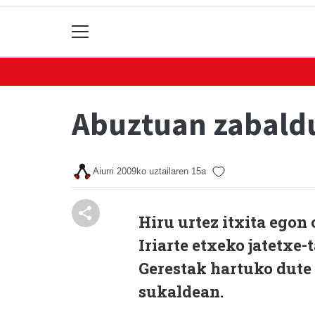
Abuztuan zabaldu
Aiurri
2009ko uztailaren 15a
Hiru urtez itxita egon
Iriarte etxeko jatetxe
Gerestak hartuko dute
sukaldean.