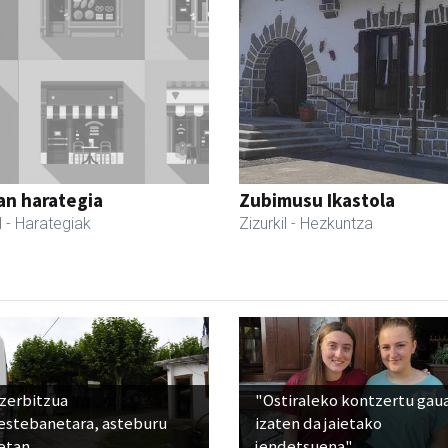
an harategia
Zubimusu Ikastola
l
- Harategiak
Zizurkil
- Hezkuntza
 zerbitzua
"Ostiraleko kontzertu gau
estebanetara, asteburu
izaten da jaietako
etan
jendetsuena"