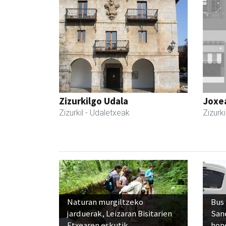
Zizurkilgo Udala
Joxe
Zizurkil
- Udaletxeak
Zizurki
Naturan murgiltzeko
Bus
jarduerak, Leizaran Bisitarien
San
Etxearen eskutik
hon