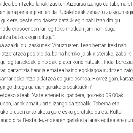
ldea berritzeko lanak.Izaskun Aizpurua izango da taberna et
en jarraipena egiten ari da: “Udaletxeak zehaztu zizkigun egi
 guk ere, beste moldaketa batzuk egin nahi izan ditugu.
 modu erosoenean lan egiteko moduan jarri nahi dugu.
untza batzuk egin ditugu”.
 azaldu du Izaskunek: “Abuztuaren 1ean bertan ireki nahi
atzeratzea posible da, baina herriko jaiak iristerako, zabalik
gu: ogitartekoak, pintxoak, plater konbinatuak… Indar berezia
tari garrantzia handia ematea baino egokiagoa iruditzen zai
amar eskaintza aldatzea da gure asmoa. Horrez gain, karta
ingo ditugu garaian garaiko produktuekin”.
 etxeko ateak: “Astelehenetik igandera, goizeko 09:00ak
auean, lanak amaitu arte izango da zabalik. Taberna eta
ekuko orduen antolaketa gure esku geratuko da eta Kultur
zango dira. Bestalde, etxearen garbiketa lanak egitea ere gur