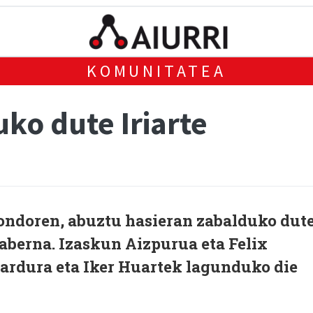
KOMUNITATEA
ko dute Iriarte
 ondoren, abuztu hasieran zabalduko dut
-taberna. Izaskun Aizpurua eta Felix
 ardura eta Iker Huartek lagunduko die