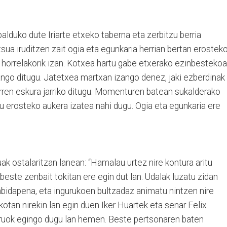
alduko dute Iriarte etxeko taberna eta zerbitzu berria
tsua iruditzen zait ogia eta egunkaria herrian bertan erostek
a horrelakorik izan. Kotxea hartu gabe etxerako ezinbesteko
ango ditugu. Jatetxea martxan izango denez, jaki ezberdinak
tarren eskura jarriko ditugu. Momenturen batean sukalderako
tu erosteko aukera izatea nahi dugu. Ogia eta egunkaria ere
k ostalaritzan lanean: “Hamalau urtez nire kontura aritu
beste zenbait tokitan ere egin dut lan. Udalak luzatu zidan
nbidapena, eta ingurukoen bultzadaz animatu nintzen nire
tan nirekin lan egin duen Iker Huartek eta senar Felix
iruok egingo dugu lan hemen. Beste pertsonaren baten