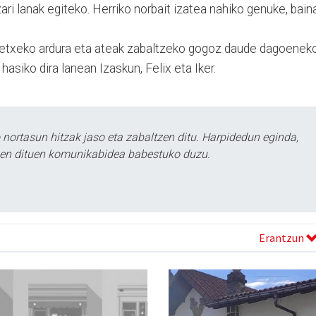
ari lanak egiteko. Herriko norbait izatea nahiko genuke, bain
e etxeko ardura eta ateak zabaltzeko gogoz daude dagoeneko
hasiko dira lanean Izaskun, Felix eta Iker.
ortasun hitzak jaso eta zabaltzen ditu. Harpidedun eginda,
tzen dituen komunikabidea babestuko duzu.
Erantzun