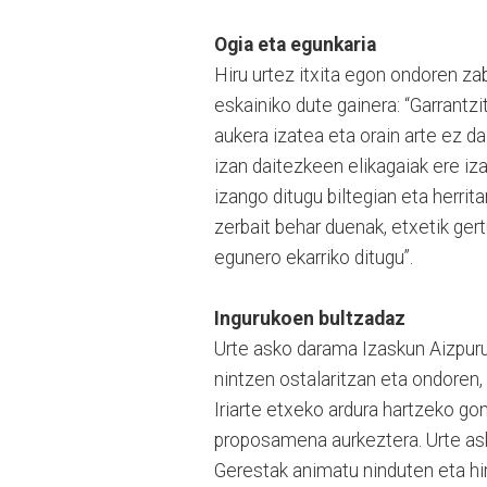
Ogia eta egunkaria
Hiru urtez itxita egon ondoren zab
eskainiko dute gainera: “Garrantzi
aukera izatea eta orain arte ez d
izan daitezkeen elikagaiak ere iz
izango ditugu biltegian eta herri
zerbait behar duenak, etxetik ger
egunero ekarriko ditugu”.
Ingurukoen bultzadaz
Urte asko darama Izaskun Aizpurua
nintzen ostalaritzan eta ondoren, 
Iriarte etxeko ardura hartzeko go
proposamena aurkeztera. Urte asko
Gerestak animatu ninduten eta h