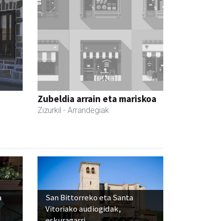
Zubeldia arrain eta mariskoa
Zizurkil
- Arrandegiak
a
San Bittorreko eta Santa
Vitoriako audiogidak,
eskuragarri