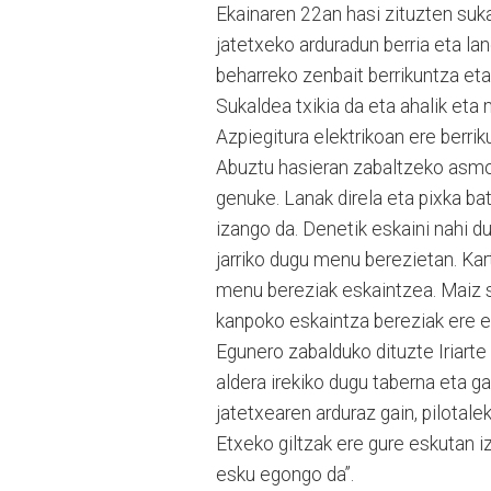
Ekainaren 22an hasi zituzten suka
jatetxeko arduradun berria eta lan
beharreko zenbait berrikuntza eta
Sukaldea txikia da eta ahalik eta
Azpiegitura elektrikoan ere berrik
Abuztu hasieran zabaltzeko asmoa
genuke. Lanak direla eta pixka bat 
izango da. Denetik eskaini nahi du
jarriko dugu menu berezietan. Kar
menu bereziak eskaintzea. Maiz s
kanpoko eskaintza bereziak ere eg
Egunero zabalduko dituzte Iriarte
aldera irekiko dugu taberna eta g
jatetxearen arduraz gain, pilotal
Etxeko giltzak ere gure eskutan i
esku egongo da”.