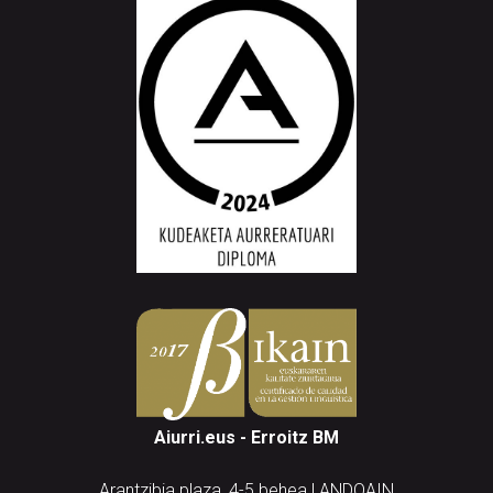
Aiurri.eus - Erroitz BM
Arantzibia plaza, 4-5 behea | ANDOAIN