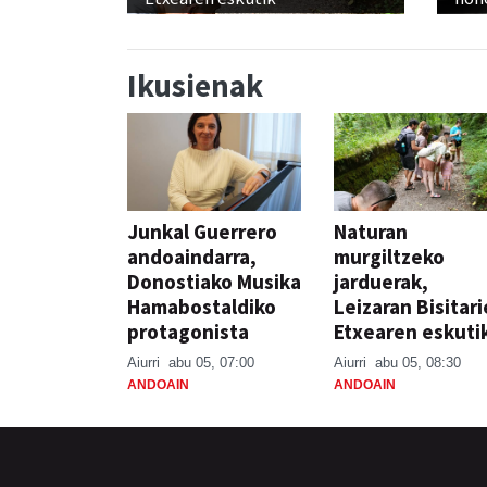
Ikusienak
Junkal Guerrero
Naturan
andoaindarra,
murgiltzeko
Donostiako Musika
jarduerak,
Hamabostaldiko
Leizaran Bisitar
protagonista
Etxearen eskuti
Aiurri
abu 05, 07:00
Aiurri
abu 05, 08:30
ANDOAIN
ANDOAIN