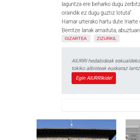
laguntza ere beharko dugu zerbitz
oraindik ez dugu guztiz lotuta”.
Hamar urterako hartu dute Iriart
Berritze lanak amaituta, abuztuan 
GIZARTEA
ZIZURKIL
AIURRI hedabideak eskualdeko n
tokiko albisteak euskaraz lan
Egin AIURRIkide!