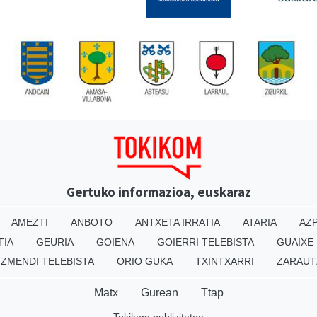
Gertuko informazioa, euskaraz
AMEZTI
ANBOTO
ANTXETA IRRATIA
ATARIA
AZP
TIA
GEURIA
GOIENA
GOIERRI TELEBISTA
GUAIXE
IZMENDI TELEBISTA
ORIO GUKA
TXINTXARRI
ZARAUT
Matx
Gurean
Ttap
Tokikom publizitatea