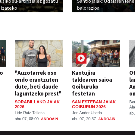
siko su-artifizialez gozatu
Santio jaiak: Udalaren lehe
 izateko
balorazioa
so
"Auzotarrek oso
Kantujira
Ot
ondo erantzuten
taldearen saioa
la
dute, beti daude
Goiburuko
A
laguntzeko prest"
festetan
o
SORABILLAKO JAIAK
SAN ESTEBAN JAIAK
Be
2026
GOIBURUN 2026
Ala
Lide Ruiz Telleria
Jon Ander Ubeda
abu
abu 07, 08:00
abu 07, 20:37
ANDOAIN
ANDOAIN