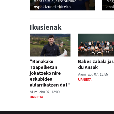
dantzaldia, asteburuko
Nagu
ospakizunei ekiteko
ahal
Ikusienak
"Banakako
Babes zabala ja
Txapelketan
du Ansak
jokatzeko nire
Aiurri
abu 07, 13:55
eskubidea
URNIETA
aldarrikatzen dut"
Aiurri
abu 07, 12:00
URNIETA