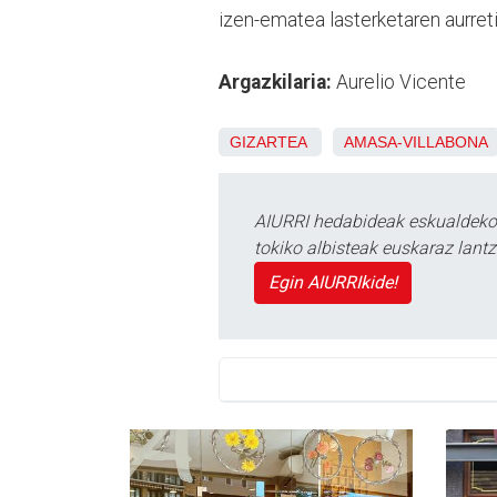
izen-ematea lasterketaren aurreti
Argazkilaria:
Aurelio Vicente
GIZARTEA
AMASA-VILLABONA
AIURRI hedabideak eskualdeko n
tokiko albisteak euskaraz lan
Egin AIURRIkide!