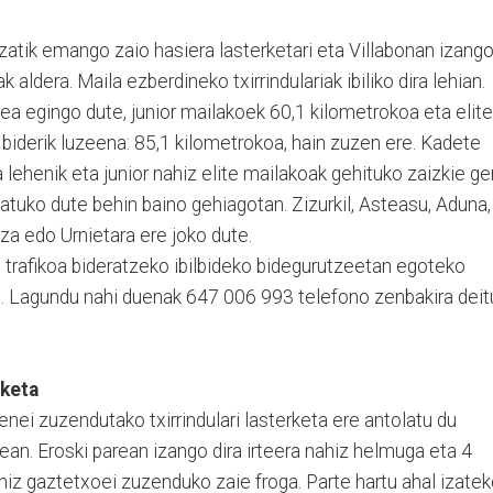
zatik emango zaio hasiera lasterketari eta Villabonan izang
aldera. Maila ezberdineko txirrindulariak ibiliko dira lehian.
ea egingo dute, junior mailakoek 60,1 kilometrokoa eta elite
a biderik luzeena: 85,1 kilometrokoa, hain zuzen ere. Kadete
a lehenik eta junior nahiz elite mailakoak gehituko zaizkie ge
tuko dute behin baino gehiagotan. Zizurkil, Asteasu, Aduna,
iza edo Urnietara ere joko dute.
, trafikoa bideratzeko ibilbideko bidegurutzeetan egoteko
. Lagundu nahi duenak 647 006 993 telefono zenbakira deit
rketa
enei zuzendutako txirrindulari lasterketa ere antolatu du
nean. Eroski parean izango dira irteera nahiz helmuga eta 4
ahiz gaztetxoei zuzenduko zaie froga. Parte hartu ahal izate