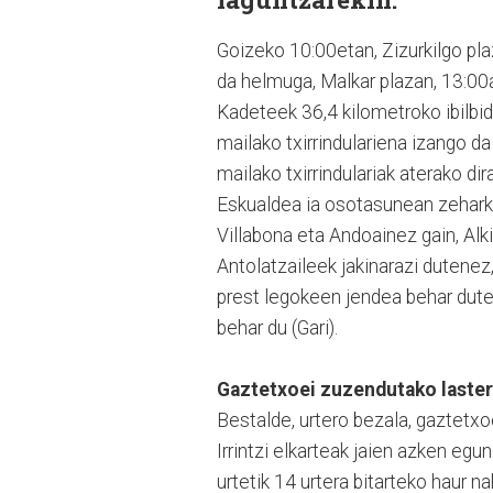
Goizeko 10:00etan, Zizurkilgo pla
da helmuga, Malkar plazan, 13:00ak 
Kadeteek 36,4 kilometroko ibilbid
mailako txirrindulariena izango d
mailako txirrindulariak aterako dir
Eskualdea ia osotasunean zeharka
Villabona eta Andoainez gain, Alk
Antolatzaileek jakinarazi dutenez
prest legokeen jendea behar dute
behar du (Gari).
Gaztetxoei zuzendutako laste
Bestalde, urtero bezala, gaztetxo
Irrintzi elkarteak jaien azken egu
urtetik 14 urtera bitarteko haur n