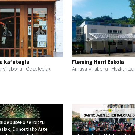
a kafetegia
Fleming Herri Eskola
-Villabona
- Gozotegiak
Amasa-Villabona
- Hezkuntza
raldebuseko zerbitzu
eziak, Donostiako Aste