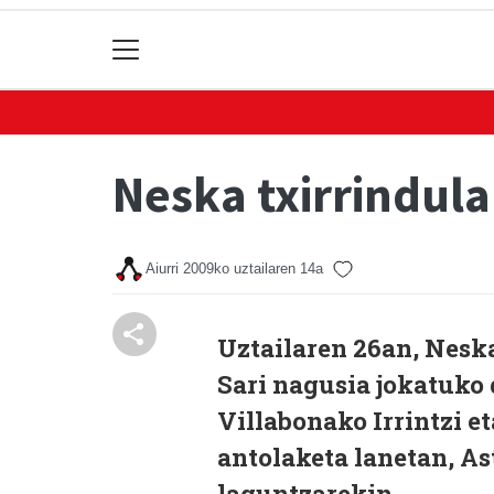
Neska txirrindula
Aiurri
2009ko uztailaren 14a
Uztailaren 26an, Neska
Sari nagusia jokatuko 
Villabonako Irrintzi e
antolaketa lanetan, A
laguntzarekin.