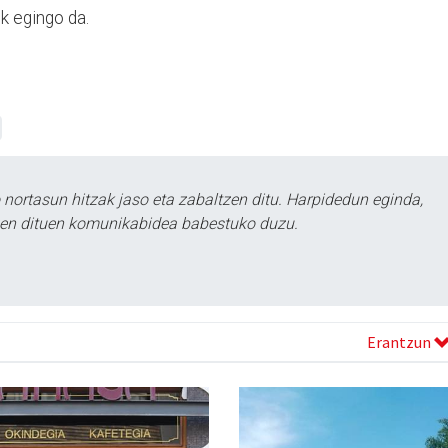
k egingo da.
ortasun hitzak jaso eta zabaltzen ditu. Harpidedun eginda,
tzen dituen komunikabidea babestuko duzu.
Erantzun