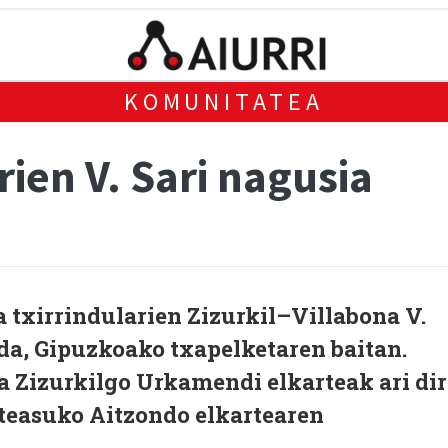
KOMUNITATEA
rien V. Sari nagusia
 txirrindularien Zizurkil–Villabona V.
da, Gipuzkoako txapelketaren baitan.
ta Zizurkilgo Urkamendi elkarteak ari di
steasuko Aitzondo elkartearen