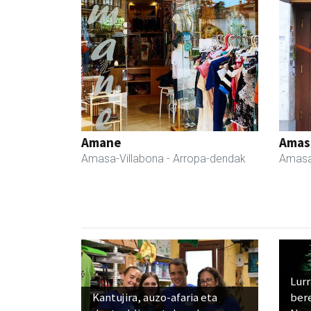
Amane
Amas
Amasa-Villabona
- Arropa-dendak
Amasa
Lur
Kantujira, auzo-afaria eta
ber