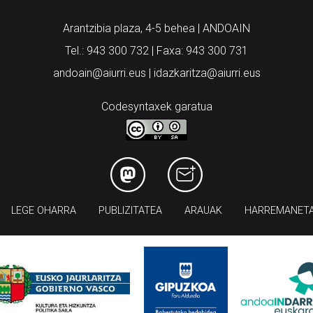
Arantzibia plaza, 4-5 behea | ANDOAIN
Tel.: 943 300 732 | Faxa: 943 300 731
andoain@aiurri.eus | idazkaritza@aiurri.eus
Codesyntaxek garatua
LEGE OHARRA
PUBLIZITATEA
ARAUAK
HARREMANET