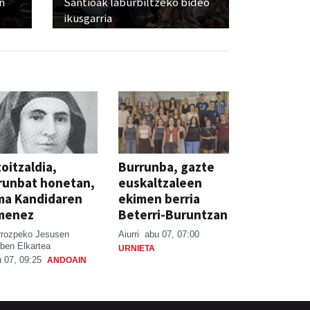
n
Santioak laburbiltzeko bideo
ikusgarria
oitzaldia,
Burrunba, gazte
runbat honetan,
euskaltzaleen
ma Kandidaren
ekimen berria
menez
Beterri-Buruntzan
rrozpeko Jesusen
Aiurri
abu 07, 07:00
ben Elkartea
URNIETA
 07, 09:25
ANDOAIN