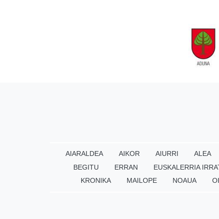
AIARALDEA
AIKOR
AIURRI
ALEA
BEGITU
ERRAN
EUSKALERRIA IRRA
KRONIKA
MAILOPE
NOAUA
O