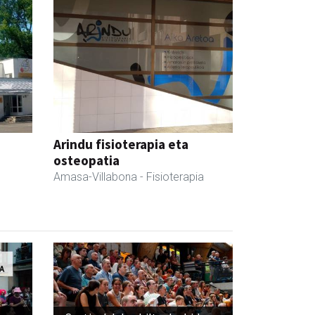
Arindu fisioterapia eta
osteopatia
Amasa-Villabona
- Fisioterapia