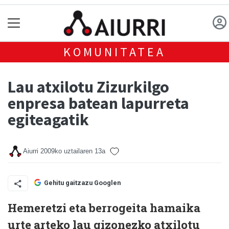
KOMUNITATEA
Lau atxilotu Zizurkilgo
enpresa batean lapurreta
egiteagatik
Aiurri
2009ko uztailaren 13a
Gehitu gaitzazu Googlen
Hemeretzi eta berrogeita hamaika
urte arteko lau gizonezko atxilotu