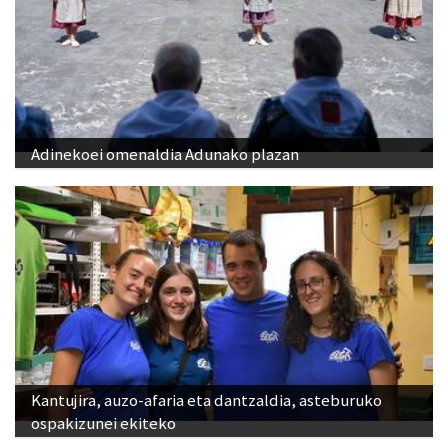
Adinekoei omenaldia Adunako plazan
Kantujira, auzo-afaria eta dantzaldia, asteburuko
ospakizunei ekiteko