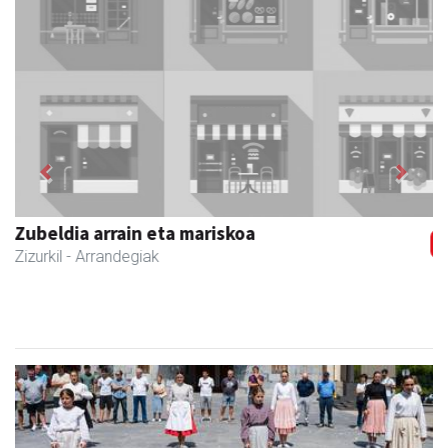
Previous
Next
Zubimusu Ikastola
Zizurkil
- Hezkuntza