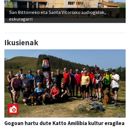
eskuragarri
Ikusienak
Gogoan hartu dute Katto Amilibia kultur eragilea
Aiurri
abu 08, 13:24
ANDOAIN