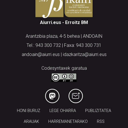
Aiurri.eus - Erroitz BM
Arantzibia plaza, 4-5 behea | ANDOAIN
Tel.: 943 300 732 | Faxa: 943 300 731
andoain@aiurri.eus | idazkaritza@aiurri.eus
Codesyntaxek garatua
HONI BURUZ
LEGE OHARRA
PUBLIZITATEA
ARAUAK
HARREMANETARAKO
RSS