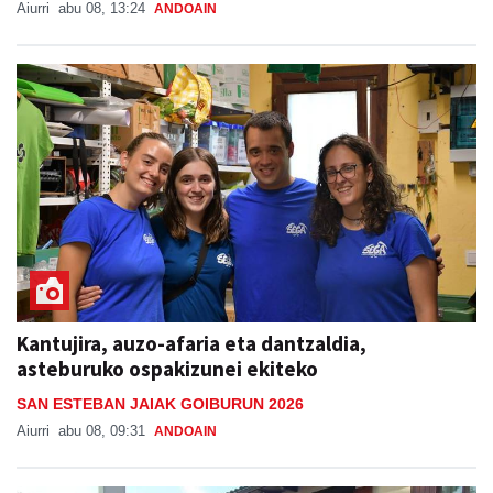
Kantujira, auzo-afaria eta dantzaldia,
asteburuko ospakizunei ekiteko
SAN ESTEBAN JAIAK GOIBURUN 2026
Aiurri
abu 08, 09:31
ANDOAIN