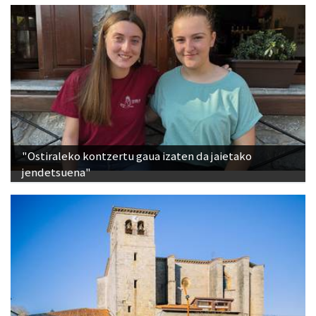
"Ostiraleko kontzertu gaua izaten da jaietako
jendetsuena"
San Bittorreko eta Santa Vitoriako audiogidak,