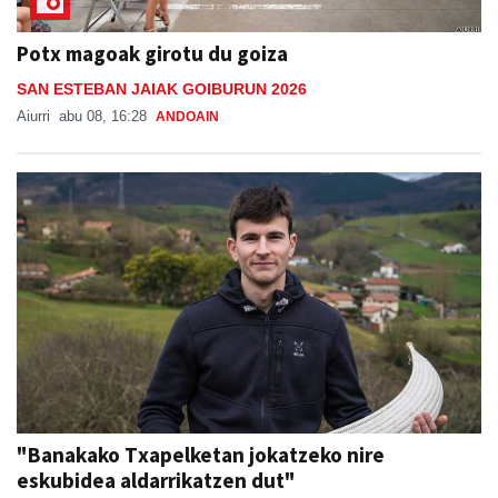
Potx magoak girotu du goiza
SAN ESTEBAN JAIAK GOIBURUN 2026
Aiurri
abu 08, 16:28
ANDOAIN
"Banakako Txapelketan jokatzeko nire
eskubidea aldarrikatzen dut"
Aiurri
abu 07, 12:00
URNIETA