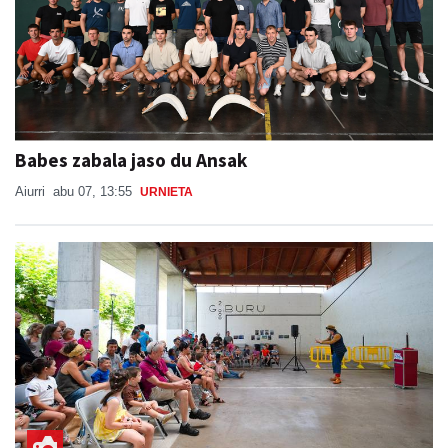
Babes zabala jaso du Ansak
Aiurri
abu 07, 13:55
URNIETA