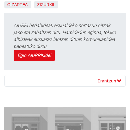
GIZARTEA
ZIZURKIL
AIURRI hedabideak eskualdeko nortasun hitzak
jaso eta zabaltzen ditu. Harpidedun eginda, tokiko
albisteak euskaraz lantzen dituen komunikabidea
babestuko duzu.
Egin AIURRIkide!
Erantzun