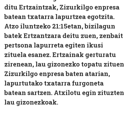
ditu Ertzaintzak, Zizurkilgo enpresa
batean txatarra lapurtzea egotzita.
Atzo iluntzeko 21:15etan, bizilagun
batek Ertzantzara deitu zuen, zenbait
pertsona lapurreta egiten ikusi
zituela esanez. Ertzainak gerturatu
zirenean, lau gizonezko topatu zituen
Zizurkilgo enpresa baten atarian,
lapurtutako txatarra furgoneta
batean sartzen. Atxilotu egin zituzten
lau gizonezkoak.