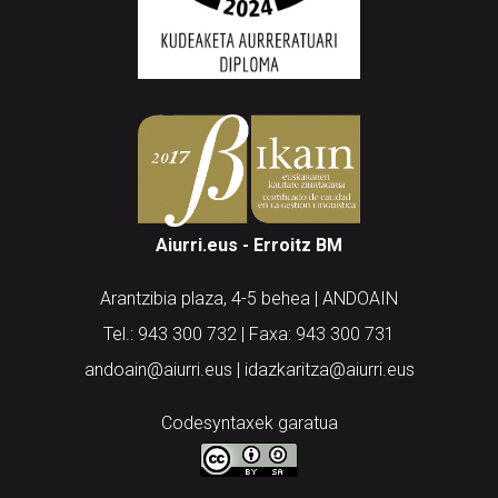
Aiurri.eus - Erroitz BM
Arantzibia plaza, 4-5 behea | ANDOAIN
Tel.: 943 300 732 | Faxa: 943 300 731
andoain@aiurri.eus | idazkaritza@aiurri.eus
Codesyntaxek garatua