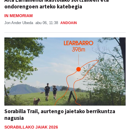
ondorengoen arteko katebegia
IN MEMORIAM
Jon Ander Ubeda
abu 06, 11:38
ANDOAIN
Sorabilla Trail, aurtengo jaietako berrikuntza
nagusia
SORABILLAKO JAIAK 2026