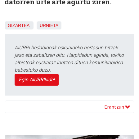
datorren urte arte agurtu ziren.
GIZARTEA
URNIETA
AIURRI hedabideak eskualdeko nortasun hitzak
jaso eta zabaltzen ditu. Harpidedun eginda, tokiko
albisteak euskaraz lantzen dituen komunikabidea
babestuko duzu.
Egin AIURRIkide!
Erantzun