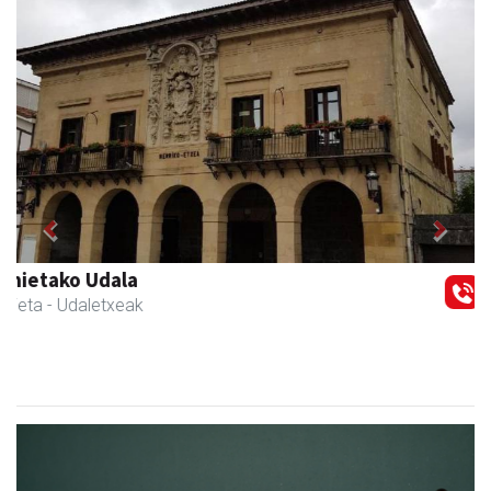
Previous
Next
Urnietako AEK euskaltegia
Urnieta
- Euskaltegiak