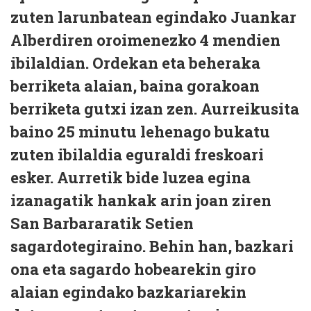
zuten larunbatean egindako Juankar
Alberdiren oroimenezko 4 mendien
ibilaldian. Ordekan eta beheraka
berriketa alaian, baina gorakoan
berriketa gutxi izan zen. Aurreikusita
baino 25 minutu lehenago bukatu
zuten ibilaldia eguraldi freskoari
esker. Aurretik bide luzea egina
izanagatik hankak arin joan ziren
San Barbararatik Setien
sagardotegiraino. Behin han, bazkari
ona eta sagardo hobearekin giro
alaian egindako bazkariarekin