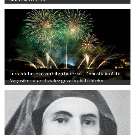
Lurraldebuseko zerbitzu bereziak, Donostiako Aste
Nagusiko su-artifizialez gozatu ahal izateko