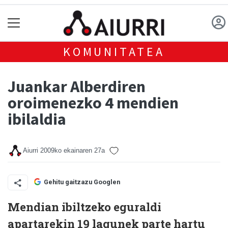
KOMUNITATEA
Juankar Alberdiren
oroimenezko 4 mendien
ibilaldia
Aiurri
2009ko ekainaren 27a
Gehitu gaitzazu Googlen
Mendian ibiltzeko eguraldi
apartarekin 19 lagunek parte hartu