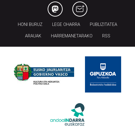
HONI BURUZ
LEGE OHARRA
PUBLIZITATEA
ARAUAK
HARREMANETARAKO
RSS