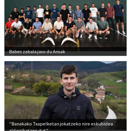
Babes zabala jaso du Ansak
"Banakako Txapelketan jokatzeko nire eskubidea
aldarrikatzen dut"