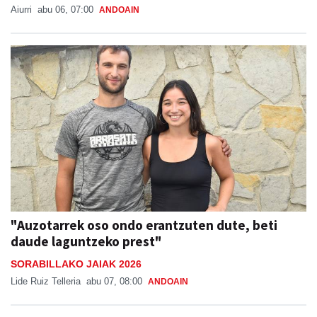
Aiurri
abu 06, 07:00
ANDOAIN
"Auzotarrek oso ondo erantzuten dute, beti
daude laguntzeko prest"
SORABILLAKO JAIAK 2026
Lide Ruiz Telleria
abu 07, 08:00
ANDOAIN