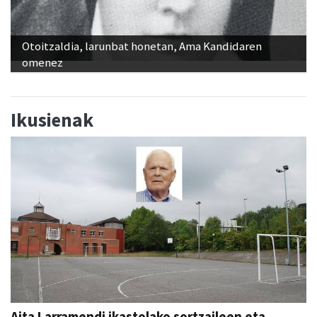
Otoitzaldia, larunbat honetan, Ama Kandidaren
omenez
Ikusienak
Aita Larramendi ikastolako sortzaileen eta