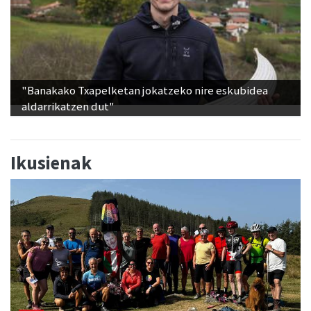
"Banakako Txapelketan jokatzeko nire eskubidea
aldarrikatzen dut"
Ikusienak