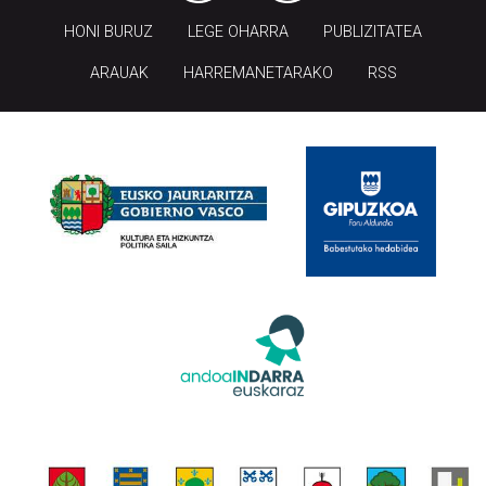
HONI BURUZ
LEGE OHARRA
PUBLIZITATEA
ARAUAK
HARREMANETARAKO
RSS