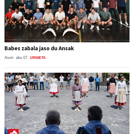
Babes zabala jaso du Ansak
Aiurri
abu 07
URNIETA