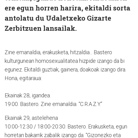
ere egun horren harira, ekitaldi sorta
antolatu du Udaletxeko Gizarte
Zerbitzuen lansailak.
Zine emanaldia, erakusketa, hitzaldia... Bastero
kulturgunean homosexualitatea hizpide izango da bi
egunez. Ekitaldi guztiak, gainera, doakoak izango dira.
Hona, egitaraua:
Ekainak 28, igandea.
19:00. Bastero. Zine emanaldia. “C.R.A.Z.Y.”
Ekainak 29, astelehena
10:00-12:30 / 18:00-20:30. Bastero. Erakusketa, egun
horretan bakarrik zabalik izango da. “Gizonezko eta