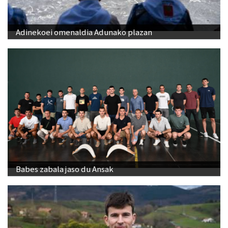
Adinekoei omenaldia Adunako plazan
Babes zabala jaso du Ansak