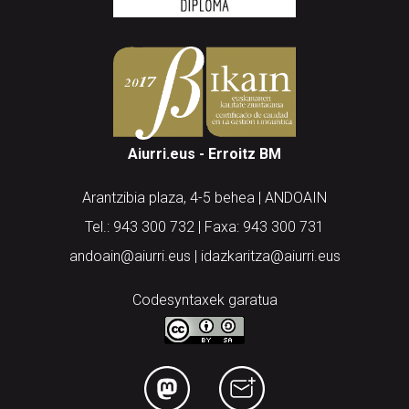
Aiurri.eus - Erroitz BM
Arantzibia plaza, 4-5 behea | ANDOAIN
Tel.: 943 300 732 | Faxa: 943 300 731
andoain@aiurri.eus | idazkaritza@aiurri.eus
Codesyntaxek garatua