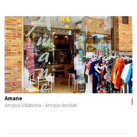
Previous
Next
Amane
Amasa-Villabona
- Arropa-dendak