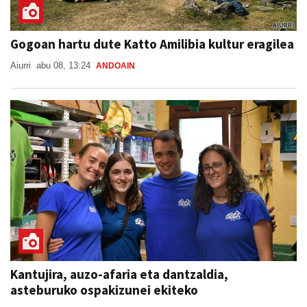
Gogoan hartu dute Katto Amilibia kultur eragilea
Aiurri
abu 08, 13:24
ANDOAIN
Kantujira, auzo-afaria eta dantzaldia,
asteburuko ospakizunei ekiteko