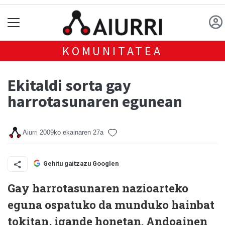
KOMUNITATEA
Ekitaldi sorta gay
harrotasunaren egunean
Aiurri
2009ko ekainaren 27a
Gehitu gaitzazu Googlen
Gay harrotasunaren nazioarteko
eguna ospatuko da munduko hainbat
tokitan, igande honetan. Andoainen