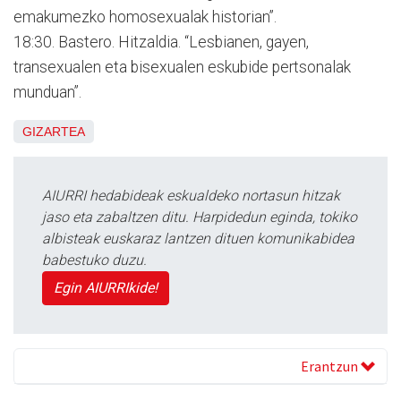
emakumezko homosexualak historian”.
18:30. Bastero. Hitzaldia. “Lesbianen, gayen,
transexualen eta bisexualen eskubide pertsonalak
munduan”.
GIZARTEA
AIURRI hedabideak eskualdeko nortasun hitzak
jaso eta zabaltzen ditu. Harpidedun eginda, tokiko
albisteak euskaraz lantzen dituen komunikabidea
babestuko duzu.
Egin AIURRIkide!
Erantzun