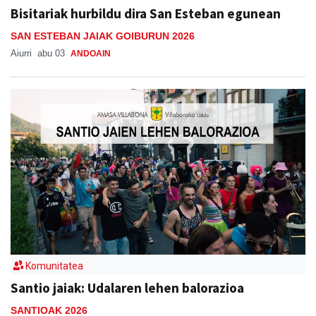
Bisitariak hurbildu dira San Esteban egunean
SAN ESTEBAN JAIAK GOIBURUN 2026
Aiurri
abu 03
ANDOAIN
Komunitatea
Santio jaiak: Udalaren lehen balorazioa
SANTIOAK 2026