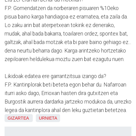
F.P.: Gomendatzen da norberaren pisuaren %10eko
pisua baino karga handiagoa ez eramatea, eta zaila da.
Lo zaku arin bat aterpetxean tokirik ez denerako,
mudak, ahal bada bakarra, toailaren ordez, spontex bat,
galtzak, ahal bada motzak eta bi pare baino gehiago ez...
dena neurtu beharra dago. Karga arintzeko hortzetako
zepiloaren heldulekua moztu zuen bat ezagutu nuen.
Likidoak edatea ere garrantzitsua izango da?
F.P.: Kantinplorak beti beteta egon behar du. Nafarroan
iturri asko dago, Errioxan hasten dira gutxitzen eta
Burgostik aurrera dardarka jartzeko modukoa da, urrezko
legea da kantinplora ahal den leku guztietan betetzea.
GIZARTEA
URNIETA