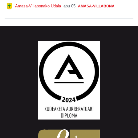
Amasa-Villabonako Udala
abu 05
AMASA-VILLABONA