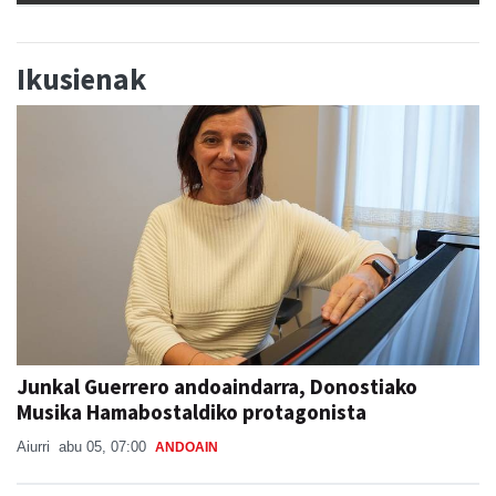
Ikusienak
Junkal Guerrero andoaindarra, Donostiako
Musika Hamabostaldiko protagonista
Aiurri
abu 05, 07:00
ANDOAIN