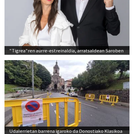
"Tigrea"ren aurre-estreinaldia, arratsaldean Saroben
Udalerrietan barrena igaroko da Donostiako Klasikoa