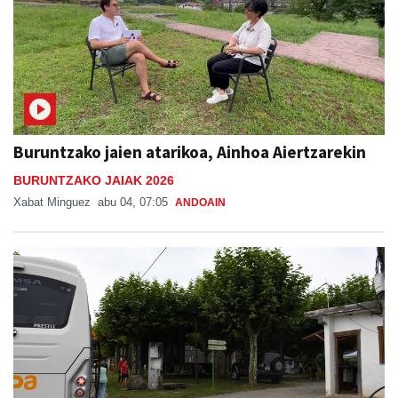
Buruntzako jaien atarikoa, Ainhoa Aiertzarekin
BURUNTZAKO JAIAK 2026
Xabat Minguez
abu 04, 07:05
ANDOAIN