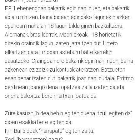
F.P.: Lehenengoan bakarrik egin nahi nuen, eta bakarrik
abiatu nintzen, baina bidean egindako lagunekin azken
egunean mahaian 18 lagun bildu ginen bazkaltzera.
Alemanak, brasildarrak, Madrilekoak... 18 horietatik
birekin oraindik lagun izaten jarraitzen dut. Urtero
elkartzen gara Errioxan asteburu bat elkarrekin
pasatzeko. Oraingoan ere bakarrik egin nahi nuen, baina
azkenean ez zaizkizu kontuak ateratzen. Batzuetan
esan behar izaten dut: bakarrik joan nahi dudala! Erritmo
berdinean joango dena topatzea zaila izaten da eta
onena bakoitza bere martxan joatea da.
Zure kasuan “bidea behin egiten duena itzuli egiten da”
dioen esaldia bete egiten da.
F.P.: Bai bideak “harrapatu” egiten zaitu.
Zerk “harrapatzen” zaitu?