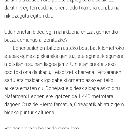
dakit nik egiten dudana onena edo txarrena den, baina
nik ezagutu egiten dut.
Uda honetan bidea egin nahi duenarentzat gomendio
batzuk emango al zenituzke?
F.P.: Lehenbailehen ibiltzen asteko bost bat kilometroko
etapak eginez, pixkanaka gehituz, eta egunetik egunera
motxilan pisu handiagoa jarriz. Urnietan prestatzeko
oso toki ona daukagu, Leizotzetik barrena Leitzaranen
sartu eta maldarik igo gabe kilometro asko egiteko
aukera ematen du. Donejakue bideak aldapa asko ditu
Nafarroan; Leonen ere igotzen da 1.440 metrotara
dagoen Cruz de Hierro famatua, Orreagatik abiatuz gero
bideko punturik altuena.
Eta zer eraman behar da motxilan?