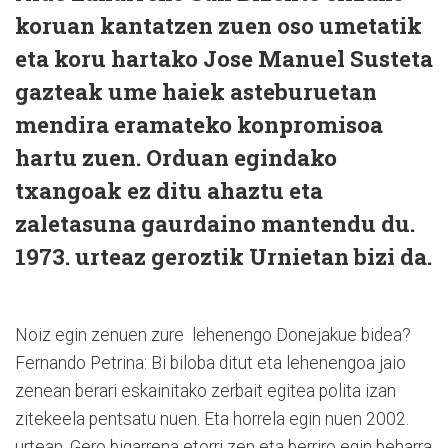
koruan kantatzen zuen oso umetatik
eta koru hartako Jose Manuel Susteta
gazteak ume haiek asteburuetan
mendira eramateko konpromisoa
hartu zuen. Orduan egindako
txangoak ez ditu ahaztu eta
zaletasuna gaurdaino mantendu du.
1973. urteaz geroztik Urnietan bizi da.
Noiz egin zenuen zure lehenengo Donejakue bidea?
Fernando Petrina: Bi biloba ditut eta lehenengoa jaio
zenean berari eskainitako zerbait egitea polita izan
zitekeela pentsatu nuen. Eta horrela egin nuen 2002.
urtean. Gero bigarrena etorri zen eta berriro egin beharra