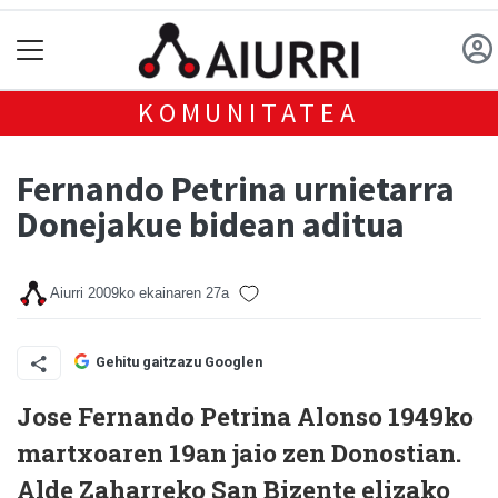
KOMUNITATEA
Fernando Petrina urnietarra
Donejakue bidean aditua
Aiurri
2009ko ekainaren 27a
Gehitu gaitzazu Googlen
Jose Fernando Petrina Alonso 1949ko
martxoaren 19an jaio zen Donostian.
Alde Zaharreko San Bizente elizako