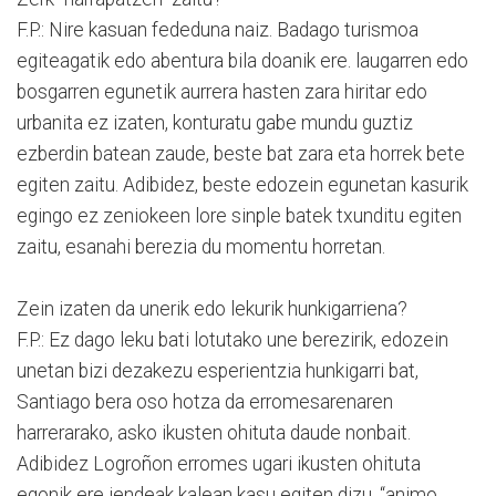
F.P.: Nire kasuan fededuna naiz. Badago turismoa
egiteagatik edo abentura bila doanik ere. laugarren edo
bosgarren egunetik aurrera hasten zara hiritar edo
urbanita ez izaten, konturatu gabe mundu guztiz
ezberdin batean zaude, beste bat zara eta horrek bete
egiten zaitu. Adibidez, beste edozein egunetan kasurik
egingo ez zeniokeen lore sinple batek txunditu egiten
zaitu, esanahi berezia du momentu horretan.
Zein izaten da unerik edo lekurik hunkigarriena?
F.P.: Ez dago leku bati lotutako une berezirik, edozein
unetan bizi dezakezu esperientzia hunkigarri bat,
Santiago bera oso hotza da erromesarenaren
harrerarako, asko ikusten ohituta daude nonbait.
Adibidez Logroñon erromes ugari ikusten ohituta
egonik ere jendeak kalean kasu egiten dizu, “animo,