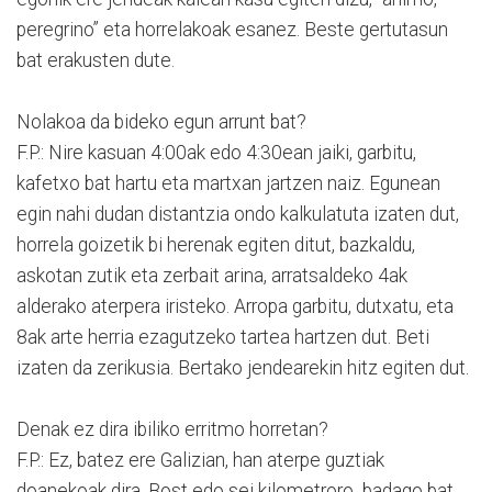
peregrino” eta horrelakoak esanez. Beste gertutasun
bat erakusten dute.
Nolakoa da bideko egun arrunt bat?
F.P.: Nire kasuan 4:00ak edo 4:30ean jaiki, garbitu,
kafetxo bat hartu eta martxan jartzen naiz. Egunean
egin nahi dudan distantzia ondo kalkulatuta izaten dut,
horrela goizetik bi herenak egiten ditut, bazkaldu,
askotan zutik eta zerbait arina, arratsaldeko 4ak
alderako aterpera iristeko. Arropa garbitu, dutxatu, eta
8ak arte herria ezagutzeko tartea hartzen dut. Beti
izaten da zerikusia. Bertako jendearekin hitz egiten dut.
Denak ez dira ibiliko erritmo horretan?
F.P.: Ez, batez ere Galizian, han aterpe guztiak
doanekoak dira. Bost edo sei kilometroro badago bat