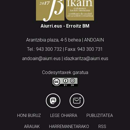
Aiurri.eus - Erroitz BM
Arantzibia plaza, 4-5 behea | ANDOAIN
Tel.: 943 300 732 | Faxa: 943 300 731
andoain@aiurri.eus | idazkaritza@aiurri.eus
Codesyntaxek garatua
HONI BURUZ
LEGE OHARRA
PUBLIZITATEA
ARAUAK
HARREMANETARAKO
RSS