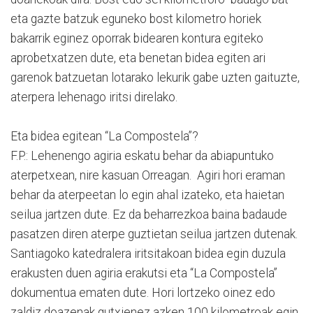
eta gazte batzuk eguneko bost kilometro horiek
bakarrik eginez oporrak bidearen kontura egiteko
aprobetxatzen dute, eta benetan bidea egiten ari
garenok batzuetan lotarako lekurik gabe uzten gaituzte,
aterpera lehenago iritsi direlako.
Eta bidea egitean “La Compostela”?
F.P.: Lehenengo agiria eskatu behar da abiapuntuko
aterpetxean, nire kasuan Orreagan. Agiri hori eraman
behar da aterpeetan lo egin ahal izateko, eta haietan
seilua jartzen dute. Ez da beharrezkoa baina badaude
pasatzen diren aterpe guztietan seilua jartzen dutenak.
Santiagoko katedralera iritsitakoan bidea egin duzula
erakusten duen agiria erakutsi eta “La Compostela”
dokumentua ematen dute. Hori lortzeko oinez edo
zaldiz doazenak gutxienez azken 100 kilometroak egin