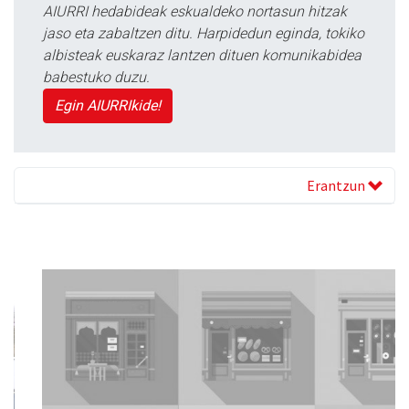
AIURRI hedabideak eskualdeko nortasun hitzak
jaso eta zabaltzen ditu. Harpidedun eginda, tokiko
albisteak euskaraz lantzen dituen komunikabidea
babestuko duzu.
Egin AIURRIkide!
Erantzun