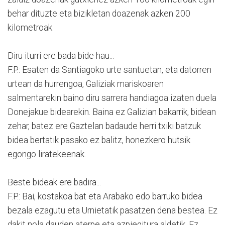
behar dituzte eta bizikletan doazenak azken 200
kilometroak.
Diru iturri ere bada bide hau...
F.P.: Esaten da Santiagoko urte santuetan, eta datorren
urtean da hurrengoa, Galiziak mariskoaren
salmentarekin baino diru sarrera handiagoa izaten duela
Donejakue bidearekin. Baina ez Galizian bakarrik, bidean
zehar, batez ere Gaztelan badaude herri txiki batzuk
bidea bertatik pasako ez balitz, honezkero hutsik
egongo liratekeenak.
Beste bideak ere badira...
F.P.: Bai, kostakoa bat eta Arabako edo barruko bidea
bezala ezagutu eta Urnietatik pasatzen dena bestea. Ez
dakit nola dauden aterpe eta azpiegitura aldetik. Ez