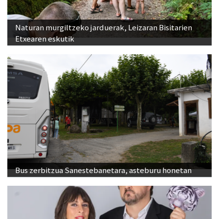
Naturan murgiltzeko jarduerak, Leizaran Bisitarien
Etxearen eskutik
Bus zerbitzua Sanestebanetara, asteburu honetan