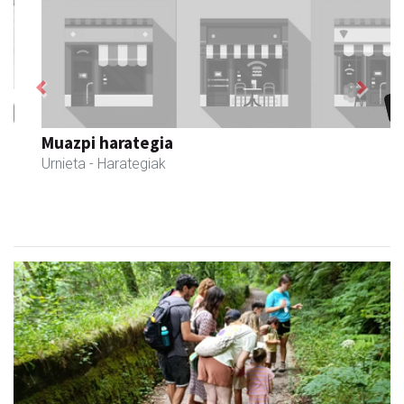
Previous
Next
Muazpi harategia
Urnieta
- Harategiak