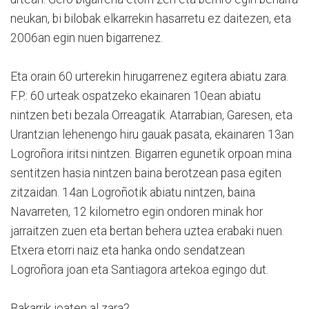
neukan, bi bilobak elkarrekin hasarretu ez daitezen, eta
2006an egin nuen bigarrenez.
Eta orain 60 urterekin hirugarrenez egitera abiatu zara.
F.P.: 60 urteak ospatzeko ekainaren 10ean abiatu
nintzen beti bezala Orreagatik. Atarrabian, Garesen, eta
Urantzian lehenengo hiru gauak pasata, ekainaren 13an
Logroñora iritsi nintzen. Bigarren egunetik orpoan mina
sentitzen hasia nintzen baina berotzean pasa egiten
zitzaidan. 14an Logroñotik abiatu nintzen, baina
Navarreten, 12 kilometro egin ondoren minak hor
jarraitzen zuen eta bertan behera uztea erabaki nuen.
Etxera etorri naiz eta hanka ondo sendatzean
Logroñora joan eta Santiagora artekoa egingo dut.
Bakarrik joaten al zara?