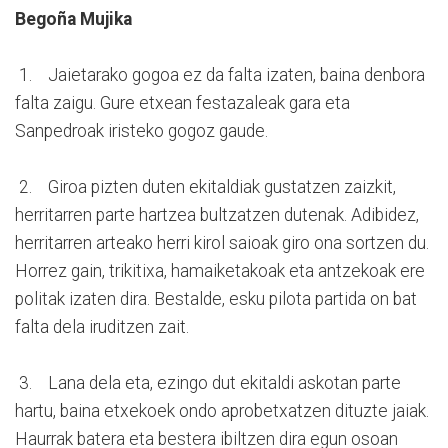
Begoña Mujika
1. Jaietarako gogoa ez da falta izaten, baina denbora
falta zaigu. Gure etxean festazaleak gara eta
Sanpedroak iristeko gogoz gaude.
2. Giroa pizten duten ekitaldiak gustatzen zaizkit,
herritarren parte hartzea bultzatzen dutenak. Adibidez,
herritarren arteako herri kirol saioak giro ona sortzen du.
Horrez gain, trikitixa, hamaiketakoak eta antzekoak ere
politak izaten dira. Bestalde, esku pilota partida on bat
falta dela iruditzen zait.
3. Lana dela eta, ezingo dut ekitaldi askotan parte
hartu, baina etxekoek ondo aprobetxatzen dituzte jaiak.
Haurrak batera eta bestera ibiltzen dira egun osoan