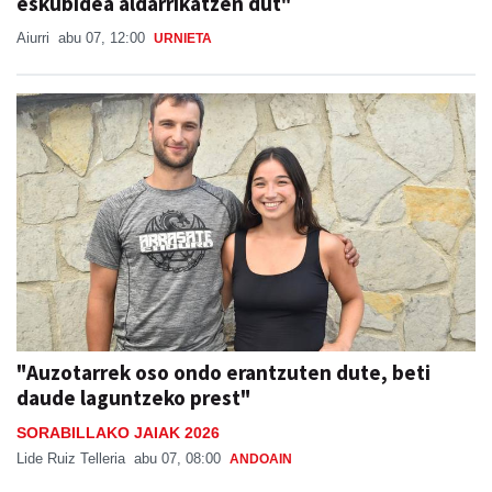
eskubidea aldarrikatzen dut"
Aiurri
abu 07, 12:00
URNIETA
"Auzotarrek oso ondo erantzuten dute, beti
daude laguntzeko prest"
SORABILLAKO JAIAK 2026
Lide Ruiz Telleria
abu 07, 08:00
ANDOAIN