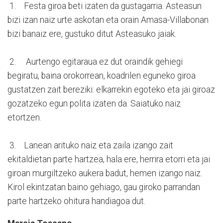
1. Festa giroa beti izaten da gustagarria. Asteasun
bizi izan naiz urte askotan eta orain Amasa-Villabonan
bizi banaiz ere, gustuko ditut Asteasuko jaiak.
2. Aurtengo egitaraua ez dut oraindik gehiegi
begiratu, baina orokorrean, koadrilen eguneko giroa
gustatzen zait bereziki: elkarrekin egoteko eta jai giroaz
gozatzeko egun polita izaten da. Saiatuko naiz
etortzen.
3. Lanean arituko naiz eta zaila izango zait
ekitaldietan parte hartzea, hala ere, herrira etorri eta jai
giroan murgiltzeko aukera badut, hemen izango naiz.
Kirol ekintzatan baino gehiago, gau giroko parrandan
parte hartzeko ohitura handiagoa dut.