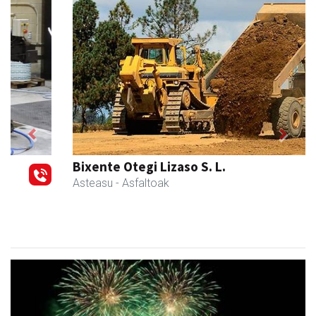
Previous
Next
Bixente Otegi Lizaso S. L.
Asteasu
- Asfaltoak