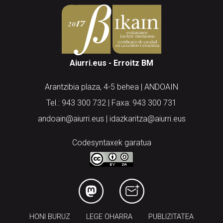
Aiurri.eus - Erroitz BM
Arantzibia plaza, 4-5 behea | ANDOAIN
Tel.: 943 300 732 | Faxa: 943 300 731
andoain@aiurri.eus | idazkaritza@aiurri.eus
Codesyntaxek garatua
HONI BURUZ
LEGE OHARRA
PUBLIZITATEA