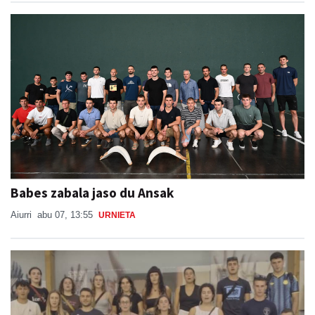
Babes zabala jaso du Ansak
Aiurri
abu 07, 13:55
URNIETA