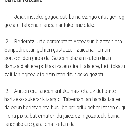
Marcia Toscano
1. Jaiak iristeko gogoa dut, baina ezingo ditut gehiegi
gozatu, tabernan lanean arituko naizelako.
2. Bederatzi urte daramatzat Asteasun bizitzen eta
Sanpedroetan gehien gustatzen zaidana herrian
sortzen den giroa da. Gauean plazan izaten diren
dantzaldiak ere politak izaten dira. Hala ere, beti tokatu
zait lan egitea eta ezin izan ditut asko gozatu.
3. Aurten ere lanean arituko naiz eta ez dut parte
hartzeko aukerarik izango. Tabernan lan handia izaten
da egun horietan eta buru-belarri aritu behar izaten dugu.
Pena pixka bat ematen du jaiez ezin gozatuak, baina
lanerako ere garai ona izaten da.