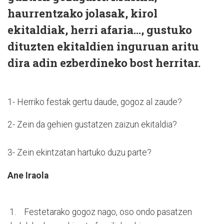
haurrentzako jolasak, kirol
ekitaldiak, herri afaria…, gustuko
dituzten ekitaldien inguruan aritu
dira adin ezberdineko bost herritar.
1- Herriko festak gertu daude, gogoz al zaude?
2- Zein da gehien gustatzen zaizun ekitaldia?
3- Zein ekintzatan hartuko duzu parte?
Ane Iraola
1. Festetarako gogoz nago, oso ondo pasatzen