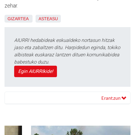
zehar.
GIZARTEA
ASTEASU
AIURRI hedabideak eskualdeko nortasun hitzak
jaso eta zabaltzen ditu. Harpidedun eginda, tokiko
albisteak euskaraz lantzen dituen komunikabidea
babestuko duzu.
Egin AIURRIkide!
Erantzun