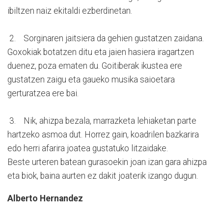
ibiltzen naiz ekitaldi ezberdinetan.
2. Sorginaren jaitsiera da gehien gustatzen zaidana.
Goxokiak botatzen ditu eta jaien hasiera iragartzen
duenez, poza ematen du. Goitiberak ikustea ere
gustatzen zaigu eta gaueko musika saioetara
gerturatzea ere bai.
3. Nik, ahizpa bezala, marrazketa lehiaketan parte
hartzeko asmoa dut. Horrez gain, koadrilen bazkarira
edo herri afarira joatea gustatuko litzaidake.
Beste urteren batean gurasoekin joan izan gara ahizpa
eta biok, baina aurten ez dakit joaterik izango dugun.
Alberto Hernandez