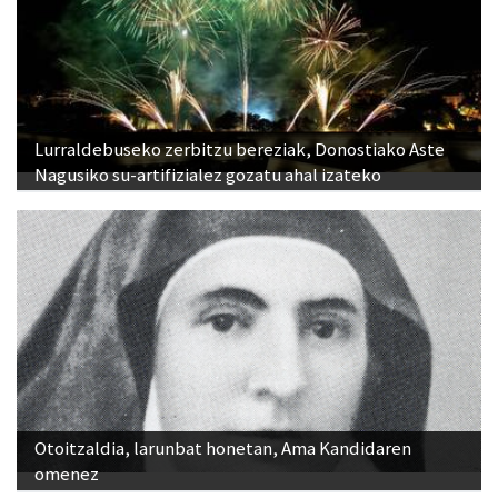
Lurraldebuseko zerbitzu bereziak, Donostiako Aste
Nagusiko su-artifizialez gozatu ahal izateko
Otoitzaldia, larunbat honetan, Ama Kandidaren
omenez