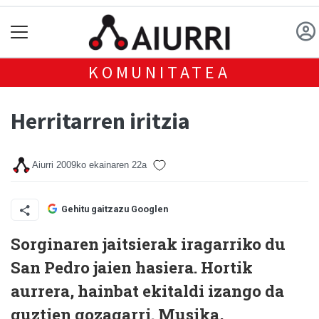
KOMUNITATEA
Herritarren iritzia
Aiurri
2009ko ekainaren 22a
Gehitu gaitzazu Googlen
Sorginaren jaitsierak iragarriko du
San Pedro jaien hasiera. Hortik
aurrera, hainbat ekitaldi izango da
guztien gozagarri. Musika,