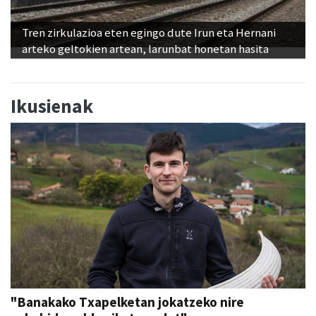
Tren zirkulazioa eten egingo dute Irun eta Hernani
arteko geltokien artean, larunbat honetan hasita
Ikusienak
"Banakako Txapelketan jokatzeko nire