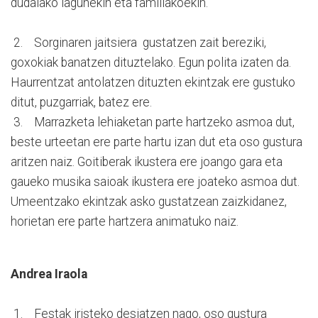
dudalako lagunekin eta familiakoekin.
2. Sorginaren jaitsiera gustatzen zait bereziki,
goxokiak banatzen dituztelako. Egun polita izaten da.
Haurrentzat antolatzen dituzten ekintzak ere gustuko
ditut, puzgarriak, batez ere.
3. Marrazketa lehiaketan parte hartzeko asmoa dut,
beste urteetan ere parte hartu izan dut eta oso gustura
aritzen naiz. Goitiberak ikustera ere joango gara eta
gaueko musika saioak ikustera ere joateko asmoa dut.
Umeentzako ekintzak asko gustatzean zaizkidanez,
horietan ere parte hartzera animatuko naiz.
Andrea Iraola
1. Festak iristeko desiatzen nago, oso gustura