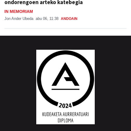
ondorengoen arteko katebegia
IN MEMORIAM
Jon Ander Ubeda
abu 06, 11:38
ANDOAIN