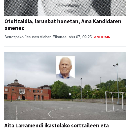
Otoitzaldia, larunbat honetan, Ama Kandidaren
omenez
Berrozpeko Jesusen Alaben Elkartea
abu 07, 09:25
ANDOAIN
Aita Larramendi ikastolako sortzaileen eta