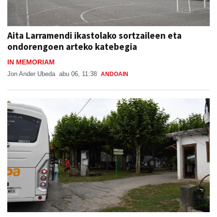
Aita Larramendi ikastolako sortzaileen eta
ondorengoen arteko katebegia
IN MEMORIAM
Jon Ander Ubeda
abu 06, 11:38
ANDOAIN