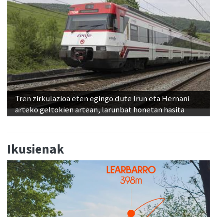
Tren zirkulazioa eten egingo dute Irun eta Hernani
arteko geltokien artean, larunbat honetan hasita
Ikusienak