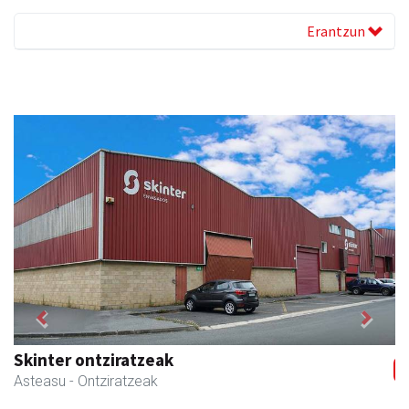
Erantzun
Previous
Next
Skinter ontziratzeak
Asteasu
- Ontziratzeak