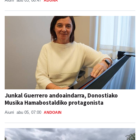
Aiurri
abu 05, 08:47
ADUNA
Junkal Guerrero andoaindarra, Donostiako
Musika Hamabostaldiko protagonista
Aiurri
abu 05, 07:00
ANDOAIN