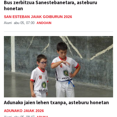
Bus zerbitzua Sanestebanetara, asteburu
honetan
SAN ESTEBAN JAIAK GOIBURUN 2026
Aiurri
abu 05, 07:00
ANDOAIN
Adunako jaien lehen txanpa, asteburu honetan
ADUNAKO JAIAK 2026