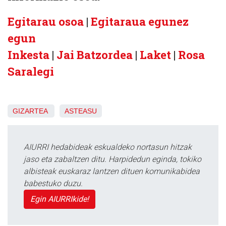
Egitarau osoa
|
Egitaraua egunez
egun
Inkesta
|
Jai Batzordea
|
Laket
|
Rosa
Saralegi
GIZARTEA
ASTEASU
AIURRI hedabideak eskualdeko nortasun hitzak
jaso eta zabaltzen ditu. Harpidedun eginda, tokiko
albisteak euskaraz lantzen dituen komunikabidea
babestuko duzu.
Egin AIURRIkide!