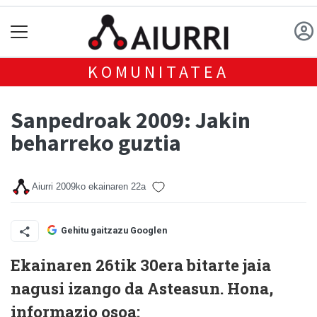
KOMUNITATEA
Sanpedroak 2009: Jakin
beharreko guztia
Aiurri
2009ko ekainaren 22a
Gehitu gaitzazu Googlen
Ekainaren 26tik 30era bitarte jaia
nagusi izango da Asteasun. Hona,
informazio osoa: