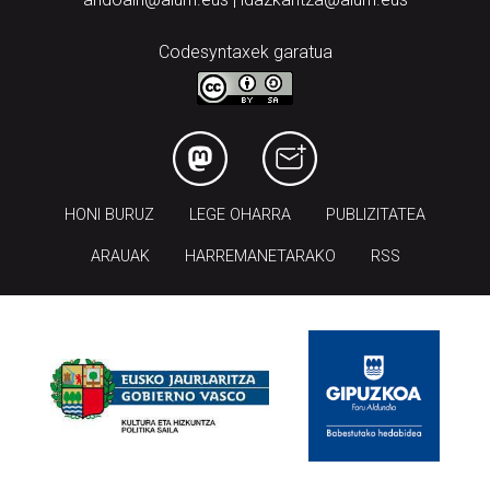
Codesyntaxek garatua
HONI BURUZ
LEGE OHARRA
PUBLIZITATEA
ARAUAK
HARREMANETARAKO
RSS