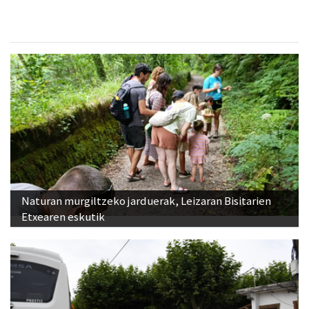
Naturan murgiltzeko jarduerak, Leizaran Bisitarien
Etxearen eskutik