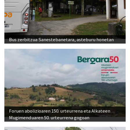
Bus zerbitzua Sanestebanetara, asteburu honetan
Foruen abolizioaren 150. urteurrena eta Alkateen
Mugimenduaren 50. urteurrena gogoan