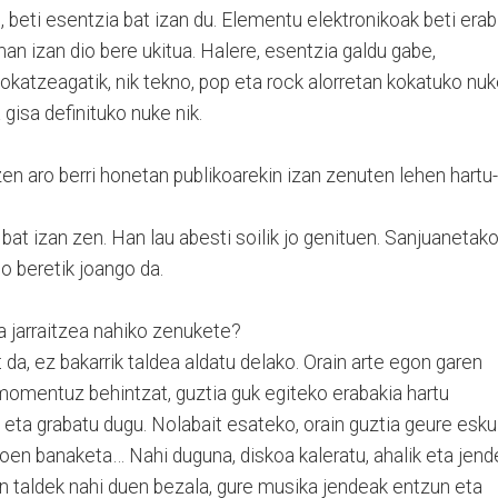
n, beti esentzia bat izan du. Elementu elektronikoak beti erabi
man izan dio bere ukitua. Halere, esentzia galdu gabe,
okatzeagatik, nik tekno, pop eta rock alorretan kokatuko nuk
gisa definituko nuke nik.
zen aro berri honetan publikoarekin izan zenuten lehen hartu-
i bat izan zen. Han lau abesti soilik jo genituen. Sanjuanetak
o beretik joango da.
a jarraitzea nahiko zenukete?
t da, ez bakarrik taldea aldatu delako. Orain arte egon garen
momentuz behintzat, guztia guk egiteko erabakia hartu
eta grabatu dugu. Nolabait esateko, orain guztia geure esku
koen banaketa… Nahi duguna, diskoa kaleratu, ahalik eta jend
 taldek nahi duen bezala, gure musika jendeak entzun eta