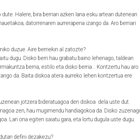
dute. Halere, bira berriari azken lana esku artean dutenean
hauetakoa, datorrenaren aurrerapena izango da. Aro berriari
iko duzue. Aire berriekin al zatozte?
itu dugu. Disko berri hau grabatu baino lehenago, taldean
rmakuntza berria, estilo eta disko berria… Kontzertu hau aro
ango da. Baita diskoa atera aurreko lehen kontzertua ere.
 zuzenean jotzera bideratuagoa den diskoa dela uste dut.
konagoa zen, hau mugimendu handiagokoa da. Disko zuzenag
agoa. Lan ona egiten saiatu gara, eta lortu dugula uste dugu.
odutan defini dezakezu?