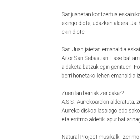
Sanjuanetan kontzertua eskainiko 
ekingo diote, udazken aldera. Jai 
ekin diote.
San Juan jaietan emanaldia eskain
Aitor San Sebastian: Fase bat ama
aldaketa batzuk egin genituen. Fo
berri honetako lehen emanaldia iz
Zuen lan berriak zer dakar?
A.S.S.: Aurrekoarekin alderatuta,
Aurreko diskoa lasaiago edo sa
eta erritmo aldetik, apur bat arin
Natural Project musikalki, zer m