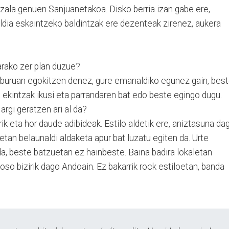
zala genuen Sanjuanetakoa. Disko berria izan gabe ere,
ldia eskaintzeko baldintzak ere dezenteak zirenez, aukera
arako zer plan duzue?
eburuan egokitzen denez, gure emanaldiko egunez gain, bes
ekintzak ikusi eta parrandaren bat edo beste egingo dugu.
argi geratzen ari al da?
irik eta hor daude adibideak. Estilo aldetik ere, aniztasuna da
etan belaunaldi aldaketa apur bat luzatu egiten da. Urte
a, beste batzuetan ez hainbeste. Baina badira lokaletan
 oso bizirik dago Andoain. Ez bakarrik rock estiloetan, banda