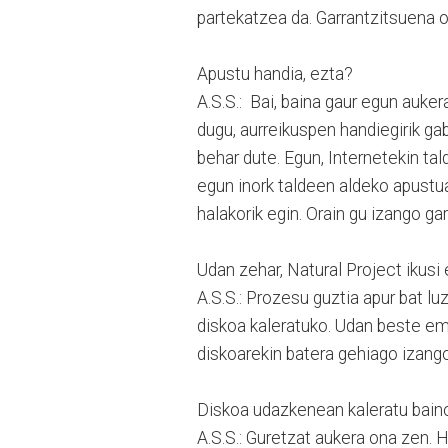
partekatzea da. Garrantzitsuena or
Apustu handia, ezta?
A.S.S.: Bai, baina gaur egun auker
dugu, aurreikuspen handiegirik ga
behar dute. Egun, Internetekin tal
egun inork taldeen aldeko apustua
halakorik egin. Orain gu izango g
Udan zehar, Natural Project ikusi
A.S.S.: Prozesu guztia apur bat lu
diskoa kaleratuko. Udan beste em
diskoarekin batera gehiago izango
Diskoa udazkenean kaleratu baino
A.S.S.: Guretzat aukera ona zen. H