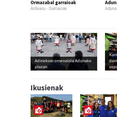
Ormazabal garraioak
Adun
Asteasu
- Garraioak
Aduna
Kant
Adinekoei omenaldia Adunako
dan
plazan
osp
Ikusienak