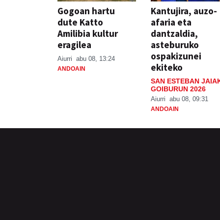
Gogoan hartu
Kantujira, auzo-
dute Katto
afaria eta
Amilibia kultur
dantzaldia,
eragilea
asteburuko
ospakizunei
Aiurri
abu 08, 13:24
ekiteko
ANDOAIN
SAN ESTEBAN JAIA
GOIBURUN 2026
Aiurri
abu 08, 09:31
ANDOAIN