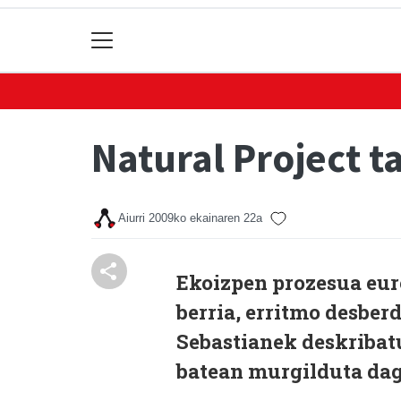
Natural Project t
Aiurri
2009ko ekainaren 22a
Ekoizpen prozesua eure
berria, erritmo desber
Sebastianek deskribatu
batean murgilduta dag