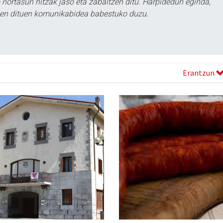
ortasun hitzak jaso eta zabaltzen ditu. Harpidedun eginda,
tzen dituen komunikabidea babestuko duzu.
Erantzun