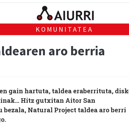
KOMUNITATEA
aldearen aro berria
n gain hartuta, taldea eraberrituta, disk
dinak… Hitz gutxitan Aitor San
 bezala, Natural Project taldea aro berri
o.