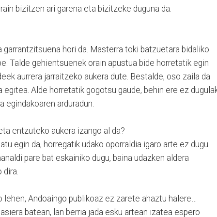
ain bizitzen ari garena eta bizitzeke duguna da.
a garrantzitsuena hori da. Masterra toki batzuetara bidaliko
be. Talde gehientsuenek orain apustua bide horretatik egin
deek aurrera jarraitzeko aukera dute. Bestalde, oso zaila da
 egitea. Alde horretatik gogotsu gaude, behin ere ez dugula
ara egindakoaren arduradun.
 eta entzuteko aukera izango al da?
zatu egin da, horregatik udako oporraldia igaro arte ez dugu
analdi pare bat eskainiko dugu, baina udazken aldera
 dira.
 lehen, Andoaingo publikoaz ez zarete ahaztu halere…
asiera batean, lan berria jada esku artean izatea espero