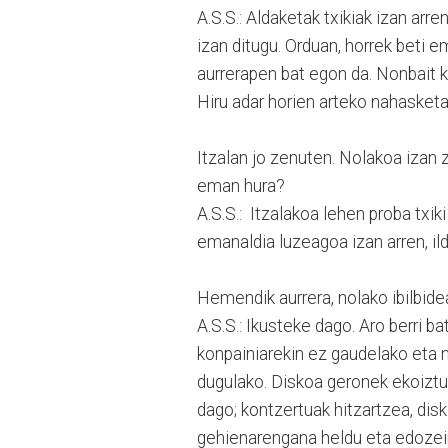
A.S.S.: Aldaketak txikiak izan arre
izan ditugu. Orduan, horrek beti e
aurrerapen bat egon da. Nonbait k
Hiru adar horien arteko nahasketa 
Itzalan jo zenuten. Nolakoa izan 
eman hura?
A.S.S.: Itzalakoa lehen proba txik
emanaldia luzeagoa izan arren, ild
Hemendik aurrera, nolako ibilbide
A.S.S.: Ikusteke dago. Aro berri ba
konpainiarekin ez gaudelako eta 
dugulako. Diskoa geronek ekoiztu 
dago; kontzertuak hitzartzea, dis
gehienarengana heldu eta edozein