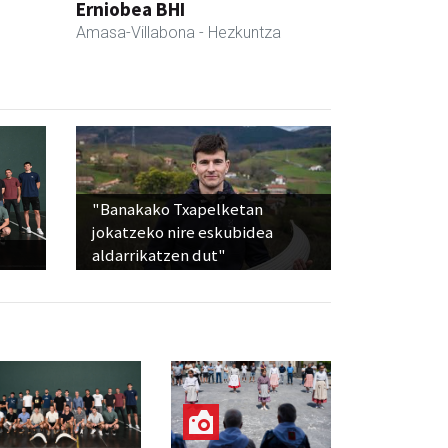
Erniobea BHI
Amasa-Villabona
- Hezkuntza
"Banakako Txapelketan
jokatzeko nire eskubidea
aldarrikatzen dut"