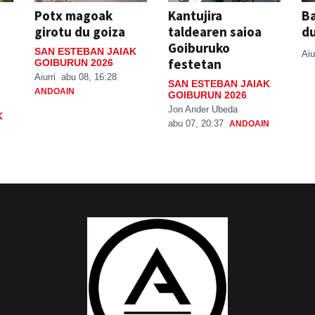
Potx magoak
Kantujira
Ba
girotu du goiza
taldearen saioa
d
Goiburuko
SAN ESTEBAN JAIAK
Aiu
festetan
GOIBURUN 2026
Aiurri
abu 08, 16:28
SAN ESTEBAN JAIAK
ANDOAIN
GOIBURUN 2026
Jon Ander Ubeda
K
abu 07, 20:37
ANDOAIN