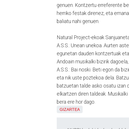
genuen. Kontzertu erreferente be
herriko festak direnez, eta emana
baliatu nahi genuen.
Natural Project-ekoak Sanjuanet
A.S.S.: Unean unekoa. Aurten ast
egunetan dauden kontzertuak eta 
Andoain musikalki bizirik dagoela, 
A.S.S.: Bai noski. Beti egon da biz
eta nik uste poztekoa dela. Batzu
batzuetan talde asko osatu izan d
elkartzen diren taldeak. Musikalki
bera ere hor dago.
GIZARTEA