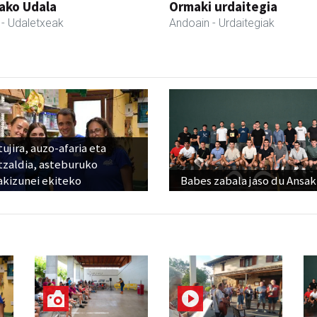
ako Udala
Ormaki urdaitegia
- Udaletxeak
Andoain
- Urdaitegiak
ujira, auzo-afaria eta
tzaldia, asteburuko
akizunei ekiteko
Babes zabala jaso du Ansak