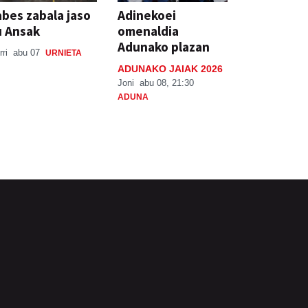
bes zabala jaso
Adinekoei
u Ansak
omenaldia
Adunako plazan
rri
abu 07
URNIETA
ADUNAKO JAIAK 2026
Joni
abu 08, 21:30
ADUNA