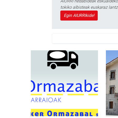
AIURRI hedabideak eskualdeko n
tokiko albisteak euskaraz lan
Egin AIURRIkide!