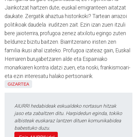
Jainkotzat hartzen dute; euskal emigranteen aitatzat
daukate. Zergatik ahaztua historikoki? Tartean arrazoi
politikoak daudela iruditzen zait. Ezin izan zuen itzuli
bere jaioterrira, profugoa zenez atxilotu egingo zuten
beldurrez bizitu baitzen. Biarritzeraino iristen zen
familia ikusi ahal izateko. Profugoa izateaz gain, Euskal
Herriaren burujabetzaren alde eta Espainiako
monarkiaren kontra idatzi zuen, eta noski, frankismoari-
eta ezin interesatu halako pertsonairik.
GIZARTEA
AIURRI hedabideak eskualdeko nortasun hitzak
jaso eta zabaltzen ditu. Harpidedun eginda, tokiko
albisteak euskaraz lantzen dituen komunikabidea
babestuko duzu.