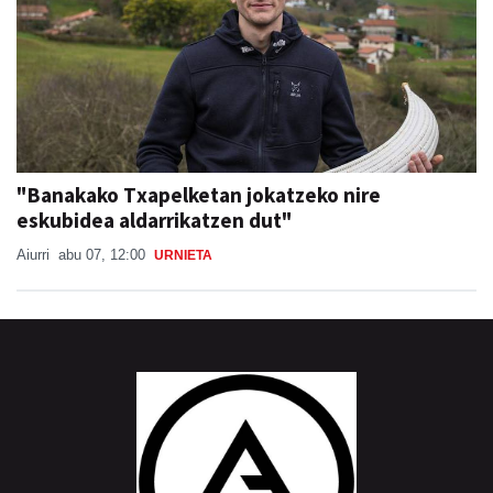
"Banakako Txapelketan jokatzeko nire
eskubidea aldarrikatzen dut"
Aiurri
abu 07, 12:00
URNIETA