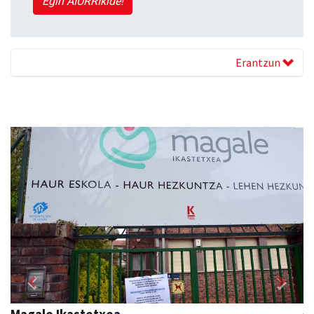
Egin AIURRIkide!
Erantzun
Previous
Next