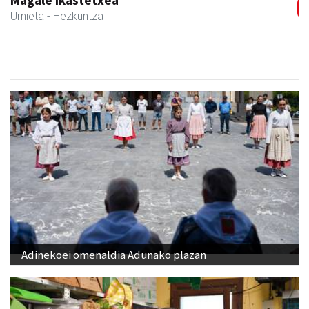
Magale Ikastetxea
Urnieta
- Hezkuntza
Adinekoei omenaldia Adunako plazan