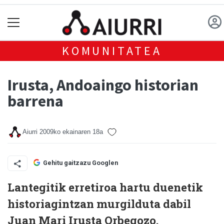
KOMUNITATEA
Irusta, Andoaingo historian
barrena
Aiurri
2009ko ekainaren 18a
Gehitu gaitzazu Googlen
Lantegitik erretiroa hartu duenetik
historiagintzan murgilduta dabil
Juan Mari Irusta Orbegozo.