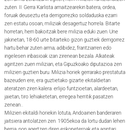
zuten. II. Gerra Karlista amaitzearekin batera, ordea,
foruak deuseztu eta derrigorrezko soldaduska ezarri
zen estatu osoan, miliziak desagertuz horrela. Bitarte
horretan, herri bakoitzak bere milizia eduki zuen. Une
jakinetan, 18-60 urte bitarteko gizon guztiek derrigorrez
hartu behar zuten arma; adibidez, frantziarren edo
ingelesen inbasioak izan zirenean bezala. Alkateak
agintzen zuen milizian, eta Gipuzkoako diputazioa zen
milizien guztien buru. Milizia horiek gerrarako prestatuta
bazeuden ere, era guztietako gizarte ekitaldietan
ateratzen ziren kalera: erlijio funtzioetan, alardeetan,
jaietan, tiro lehiaketetan, erregea herritik pasatzen
zenean...
Milizien ekitaldi horiekin lotuta, Andoainen banderaren
jaitsiera antolatzen zen. 1905ekoa da lortu dudan lehen
berria, non agertzen diren eskopeteroak eta agintari