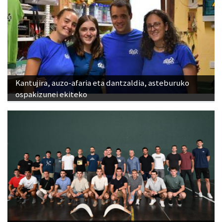
Kantujira, auzo-afaria eta dantzaldia, asteburuko
ospakizunei ekiteko