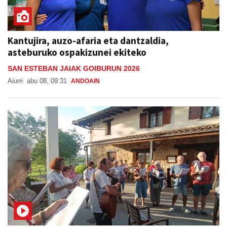
Kantujira, auzo-afaria eta dantzaldia,
asteburuko ospakizunei ekiteko
SAN ESTEBAN JAIAK GOIBURUN 2026
Aiurri
abu 08, 09:31
ANDOAIN