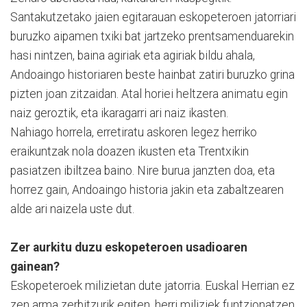
Santakutzetako jaien egitarauan eskopeteroen jatorriari
buruzko aipamen txiki bat jartzeko prentsamenduarekin
hasi nintzen, baina agiriak eta agiriak bildu ahala,
Andoaingo historiaren beste hainbat zatiri buruzko grina
pizten joan zitzaidan. Atal horiei heltzera animatu egin
naiz geroztik, eta ikaragarri ari naiz ikasten.
Nahiago horrela, erretiratu askoren legez herriko
eraikuntzak nola doazen ikusten eta Trentxikin
pasiatzen ibiltzea baino. Nire burua janzten doa, eta
horrez gain, Andoaingo historia jakin eta zabaltzearen
alde ari naizela uste dut.
Zer aurkitu duzu eskopeteroen usadioaren
gainean?
Eskopeteroek milizietan dute jatorria. Euskal Herrian ez
zen arma zerbitzurik egiten, herri miliziek funtzionatzen