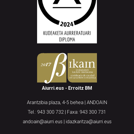
Aiurri.eus - Erroitz BM
Arantzibia plaza, 4-5 behea | ANDOAIN
Tel.: 943 300 732 | Faxa: 943 300 731
andoain@aiurri.eus | idazkaritza@aiurri.eus