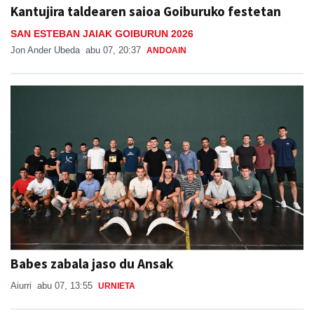
Kantujira taldearen saioa Goiburuko festetan
SAN ESTEBAN JAIAK GOIBURUN 2026
Jon Ander Ubeda
abu 07, 20:37
ANDOAIN
Babes zabala jaso du Ansak
Aiurri
abu 07, 13:55
URNIETA