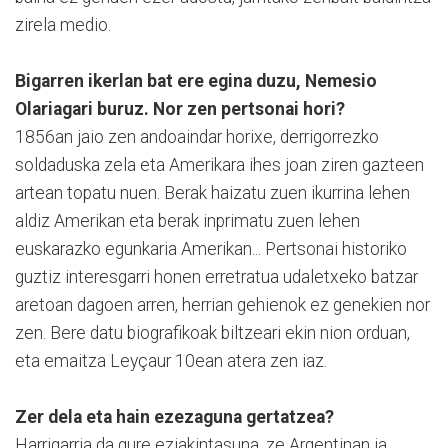
zirela medio.
Bigarren ikerlan bat ere egina duzu, Nemesio
Olariagari buruz. Nor zen pertsonai hori?
1856an jaio zen andoaindar horixe, derrigorrezko
soldaduska zela eta Amerikara ihes joan ziren gazteen
artean topatu nuen. Berak haizatu zuen ikurrina lehen
aldiz Amerikan eta berak inprimatu zuen lehen
euskarazko egunkaria Amerikan... Pertsonai historiko
guztiz interesgarri honen erretratua udaletxeko batzar
aretoan dagoen arren, herrian gehienok ez genekien nor
zen. Bere datu biografikoak biltzeari ekin nion orduan,
eta emaitza Leyçaur 10ean atera zen iaz.
Zer dela eta hain ezezaguna gertatzea?
Harrigarria da gure ezjakintasuna, ze Argentinan ia