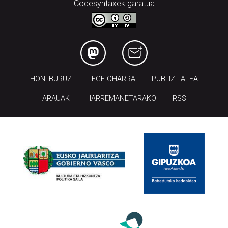
Codesyntaxek garatua
HONI BURUZ
LEGE OHARRA
PUBLIZITATEA
ARAUAK
HARREMANETARAKO
RSS