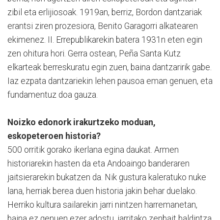
zibil eta erlijiosoak. 1919an, berriz, Bordon dantzariak
erantsi ziren prozesiora, Benito Garagorri alkatearen
ekimenez. II. Errepublikarekin batera 1931n eten egin
zen ohitura hori. Gerra ostean, Peña Santa Kutz
elkarteak berreskuratu egin zuen, baina dantzaririk gabe.
Iaz ezpata dantzariekin lehen pausoa eman genuen, eta
fundamentuz doa gauza.
Noizko edonork irakurtzeko moduan,
eskopeteroen historia?
500 orritik gorako ikerlana egina daukat. Armen
historiarekin hasten da eta Andoaingo banderaren
jaitsierarekin bukatzen da. Nik gustura kaleratuko nuke
lana, herriak berea duen historia jakin behar duelako.
Herriko kultura sailarekin jarri nintzen harremanetan,
baina ez genuen ezer adostu, jarritako zenbait baldintza