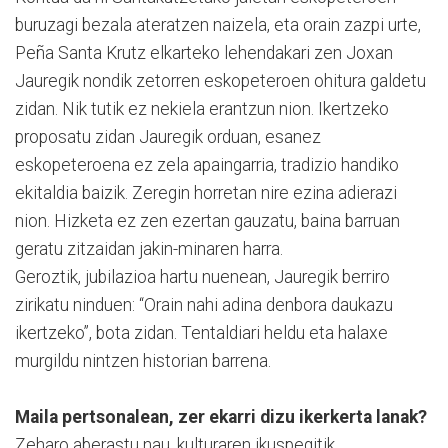
buruzagi bezala ateratzen naizela, eta orain zazpi urte,
Peña Santa Krutz elkarteko lehendakari zen Joxan
Jauregik nondik zetorren eskopeteroen ohitura galdetu
zidan. Nik tutik ez nekiela erantzun nion. Ikertzeko
proposatu zidan Jauregik orduan, esanez
eskopeteroena ez zela apaingarria, tradizio handiko
ekitaldia baizik. Zeregin horretan nire ezina adierazi
nion. Hizketa ez zen ezertan gauzatu, baina barruan
geratu zitzaidan jakin-minaren harra.
Geroztik, jubilazioa hartu nuenean, Jauregik berriro
zirikatu ninduen: “Orain nahi adina denbora daukazu
ikertzeko”, bota zidan. Tentaldiari heldu eta halaxe
murgildu nintzen historian barrena.
Maila pertsonalean, zer ekarri dizu ikerkerta lanak?
Zeharo aberastu nau, kulturaren ikuspegitik.