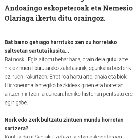
Andoaingo eskopeteroak eta Nemesio
Olariaga ikertu ditu oraingoz.
Bat baino gehiago harrituko zen zu horrelako
saltsetan sartuta ikusita...
Bai noski. Egia aitortu behar bada, orain dela gutxi arte
nik ez nuen liburutarako zaletasunik, egunkaria besterik
ez nuen irakurtzen. Erretiroa hartu arte, anaia eta biok
Hidroneuma lantegiko bazkideak ginen eta horretan
aritzen nintzen jardunean, herriko historian pentsatu ere
egin gabe.
Nork edo zerk bultzatu zintuen mundu horretan
sartzera?
Kontua da ni Santakutzetako jaietan eskopeteroen