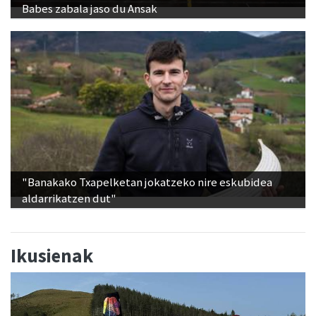
Babes zabala jaso du Ansak
"Banakako Txapelketan jokatzeko nire eskubidea
aldarrikatzen dut"
Ikusienak