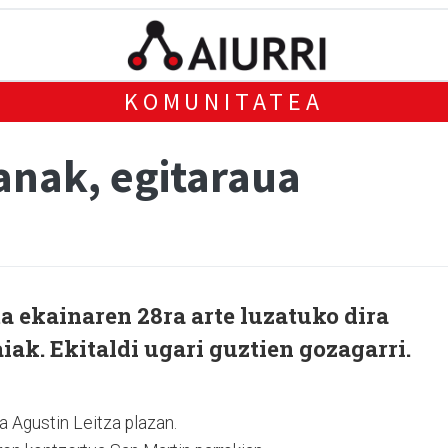
KOMUNITATEA
nak, egitaraua
a ekainaren 28ra arte luzatuko dira
ak. Ekitaldi ugari guztien gozagarri.
 Agustin Leitza plazan.