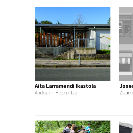
Aita Larramendi Ikastola
Joxe
Andoain
- Hezkuntza
Zizurki