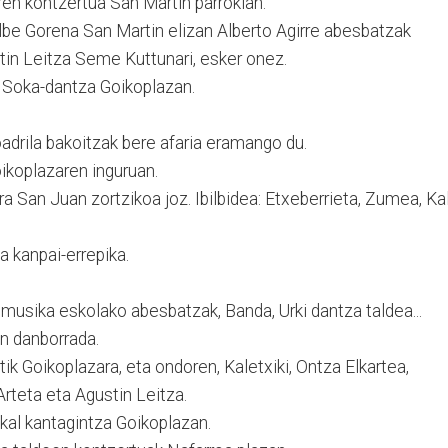
en kontzertua San Martin parrokian.
be Gorena San Martin elizan Alberto Agirre abesbatzak
tin Leitza Seme Kuttunari, esker onez.
 Soka-dantza Goikoplazan.
adrila bakoitzak bere afaria eramango du.
ikoplazaren inguruan.
ra San Juan zortzikoa joz. Ibilbidea: Etxeberrieta, Zumea, Ka
 kanpai-errepika.
musika eskolako abesbatzak, Banda, Urki dantza taldea...
n danborrada.
ik Goikoplazara, eta ondoren, Kaletxiki, Ontza Elkartea,
 Arteta eta Agustin Leitza.
al kantagintza Goikoplazan.