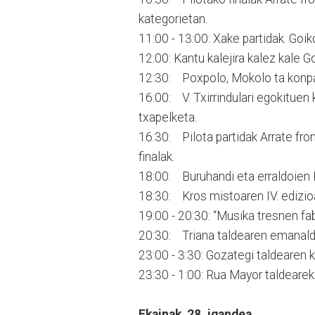
kategorietan.
11:00 - 13:00: Xake partidak. Goik
12:00: Kantu kalejira kalez kale G
12:30: Poxpolo, Mokolo ta konpa
16:00: V. Txirrindulari egokituen
txapelketa.
16:30: Pilota partidak Arrate fr
finalak.
18:00: Buruhandi eta erraldoien
18:30: Kros mistoaren IV. edizio
19:00 - 20:30: “Musika tresnen fa
20:30: Triana taldearen emanald
23:00 - 3:30: Gozategi taldearen 
23:30 - 1:00: Rua Mayor taldearek
Ekainak 28, igandea