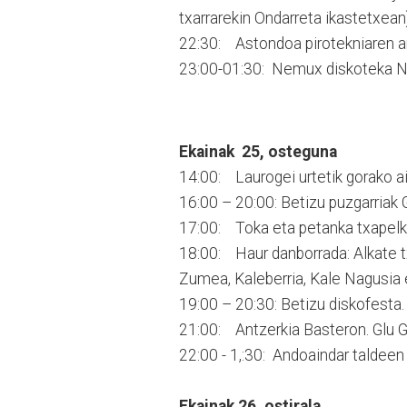
txarrarekin Ondarreta ikastetxean)
22:30: Astondoa pirotekniaren arti
23:00-01:30: Nemux diskoteka Na
Ekainak 25, osteguna
14:00: Laurogei urtetik gorako a
16:00 – 20:00: Betizu puzgarriak 
17:00: Toka eta petanka txapelke
18:00: Haur danborrada: Alkate txi
Zumea, Kaleberria, Kale Nagusia 
19:00 – 20:30: Betizu diskofesta.
21:00: Antzerkia Basteron. Glu G
22:00 - 1,:30: Andoaindar taldeen g
Ekainak 26, ostirala