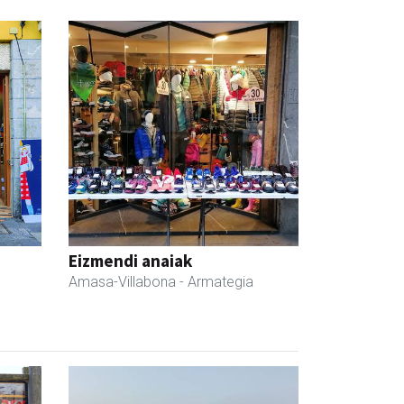
Eizmendi anaiak
Amasa-Villabona
- Armategia