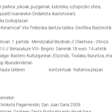
r parkea: jokoak, puzgarriak, ludoteka, oztopozko ohea,
uraldi txarrarekin Ondarreta ikastetxean).
ia Goikoplazan.
ramicar” eta Trebeska dantza taldea. Desfilea Basterotik
ntoian. 1. partida: Mendizabal-Beobide // Olaetxea - Oteiza.
l II // Berasaluze VIII- Begino. Sarrerak 18 euro. 14 urtetik
algai. Bastero Kulturgunean, Elizondo, Txalaka, Buruntza, eta
op liburudendetan.
n eta Kauta taldeen kontzertuak Nafarroa plazan.
eroekin.
r tiroketa Pagamendin, San Juan Saria 2009.
rontoian. Gazteen Zesta Punta eta eskuzkoak haur