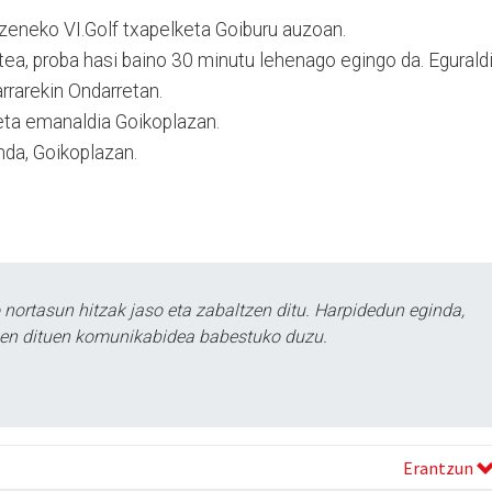
 izeneko VI.Golf txapelketa Goiburu auzoan.
tea, proba hasi baino 30 minutu lehenago egingo da. Egurald
arrarekin Ondarretan.
a eta emanaldia Goikoplazan.
da, Goikoplazan.
ortasun hitzak jaso eta zabaltzen ditu. Harpidedun eginda,
tzen dituen komunikabidea babestuko duzu.
Erantzun