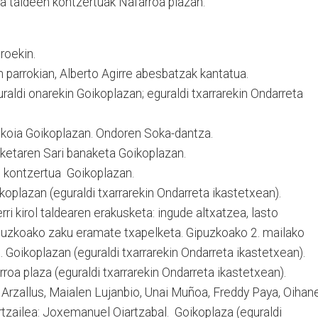
a taldeen kontzertuak Nafarroa plazan.
roekin.
arrokian, Alberto Agirre abesbatzak kantatua.
guraldi onarekin Goikoplazan; eguraldi txarrarekin Ondarreta
ikoia Goikoplazan. Ondoren Soka-dantza.
ketaren Sari banaketa Goikoplazan.
 kontzertua Goikoplazan.
ikoplazan (eguraldi txarrarekin Ondarreta ikastetxean).
rri kirol taldearen erakusketa: ingude altxatzea, lasto
ipuzkoako zaku eramate txapelketa. Gipuzkoako 2. mailako
 Goikoplazan (eguraldi txarrarekin Ondarreta ikastetxean).
oa plaza (eguraldi txarrarekin Ondarreta ikastetxean).
 Arzallus, Maialen Lujanbio, Unai Muñoa, Freddy Paya, Oihan
rtzailea: Joxemanuel Oiartzabal. Goikoplaza (eguraldi