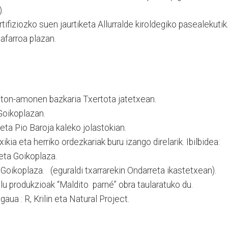
.
fiziozko suen jaurtiketa Allurralde kiroldegiko pasealekutik
farroa plazan.
iton-amonen bazkaria Txertota jatetxean.
Goikoplazan.
ta Pio Baroja kaleko jolastokian.
kia eta herriko ordezkariak buru izango direlarik. Ibilbidea:
eta Goikoplaza.
 Goikoplaza. (eguraldi txarrarekin Ondarreta ikastetxean).
lu produkzioak “Maldito parné” obra taularatuko du.
aua : R, Krilin eta Natural Project.