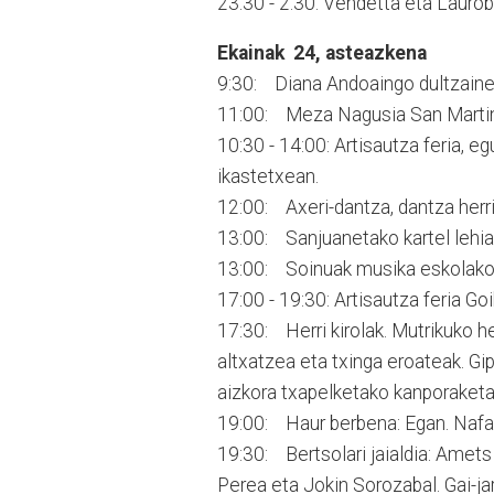
23:30 - 2:30: Vendetta eta Laurob
Ekainak 24, asteazkena
9:30: Diana Andoaingo dultzaine
11:00: Meza Nagusia San Martin p
10:30 - 14:00: Artisautza feria, e
ikastetxean.
12:00: Axeri-dantza, dantza herr
13:00: Sanjuanetako kartel lehia
13:00: Soinuak musika eskolako
17:00 - 19:30: Artisautza feria Go
17:30: Herri kirolak. Mutrikuko he
altxatzea eta txinga eroateak. G
aizkora txapelketako kanporaketa.
19:00: Haur berbena: Egan. Nafarr
19:30: Bertsolari jaialdia: Amets
Perea eta Jokin Sorozabal. Gai-ja