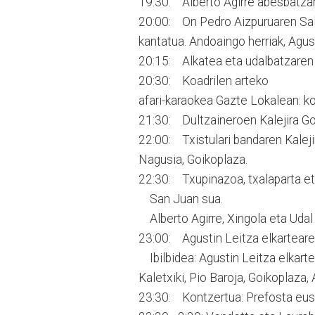
19:30: Alberto Agirre abesbatzar
20:00: On Pedro Aizpuruaren Sal
kantatua. Andoaingo herriak, Agus
20:15: Alkatea eta udalbatzaren
20:30: Koadrilen arteko
afari-karaokea Gazte Lokalean: ko
21:30: Dultzaineroen Kalejira Go
22:00: Txistulari bandaren Kaleji
Nagusia, Goikoplaza.
22:30: Txupinazoa, txalaparta eta
San Juan sua.
Alberto Agirre, Xingola eta Udal 
23:00: Agustin Leitza elkarteare
Ibilbidea: Agustin Leitza elkartet
Kaletxiki, Pio Baroja, Goikoplaza,
23:30: Kontzertua: Prefosta eusk