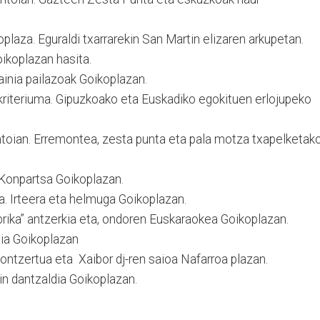
oplaza. Eguraldi txarrarekin San Martin elizaren arkupetan.
oikoplazan hasita.
inia pailazoak Goikoplazan.
 kriteriuma. Gipuzkoako eta Euskadiko egokituen erlojupeko
ontoian. Erremontea, zesta punta eta pala motza txapelketak
 Konpartsa Goikoplazan.
a. Irteera eta helmuga Goikoplazan.
brika” antzerkia eta, ondoren Euskaraokea Goikoplazan.
ia Goikoplazan
kontzertua eta Xaibor dj-ren saioa Nafarroa plazan.
in dantzaldia Goikoplazan.