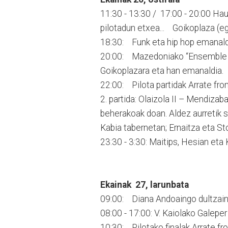
11:30 - 13:30 / 17:00 - 20:00 Hau
pilotadun etxea... Goikoplaza (eg
18:30: Funk eta hip hop emanald
20:00: Mazedoniako “Ensemble Ke
Goikoplazara eta han emanaldia.
22:00: Pilota partidak Arrate fro
2. partida: Olaizola II – Mendizaba
beherakoak doan. Aldez aurretik s
Kabia tabernetan; Ernaitza eta St
23:30 - 3:30: Maitips, Hesia
Ekainak 27, larunbata
09:00: Diana Andoaingo dultzain
08:00 - 17:00: V. Kaiolako Galepe
10:30: Pilotako finalak Arrate f