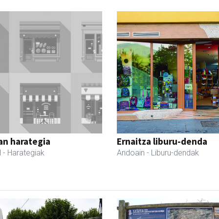
an harategia
Ernaitza liburu-denda
l
- Harategiak
Andoain
- Liburu-dendak