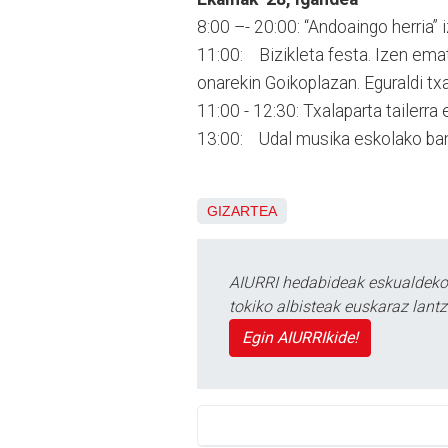
8:00 –- 20:00: “Andoaingo herria”
11:00: Bizikleta festa. Izen ema
onarekin Goikoplazan. Eguraldi tx
11:00 - 12:30: Txalaparta tailerr
13:00: Udal musika eskolako ban
GIZARTEA
AIURRI hedabideak eskualdeko n
tokiko albisteak euskaraz lan
Egin AIURRIkide!