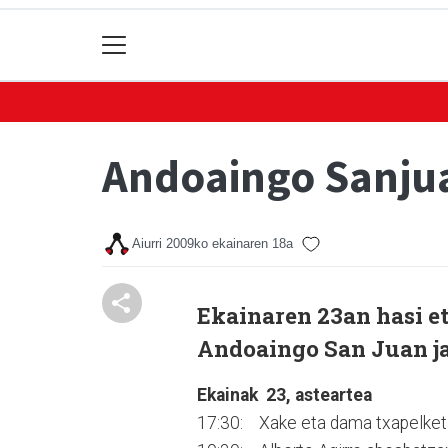
Andoaingo Sanjua
Aiurri
2009ko ekainaren 18a
Ekainaren 23an hasi et
Andoaingo San Juan jai
Ekainak 23, asteartea
17:30: Xake eta dama txapelketa