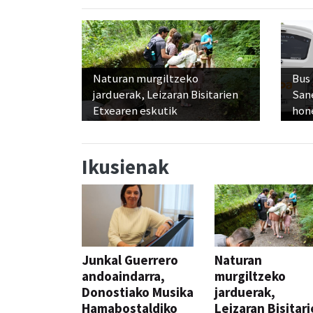
Naturan murgiltzeko
Bus
jarduerak, Leizaran Bisitarien
San
Etxearen eskutik
hon
Ikusienak
Junkal Guerrero
Naturan
andoaindarra,
murgiltzeko
Donostiako Musika
jarduerak,
Hamabostaldiko
Leizaran Bisitar