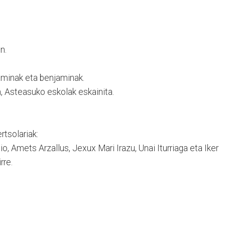
n.
aminak eta benjaminak.
, Asteasuko eskolak eskainita.
tsolariak:
, Amets Arzallus, Jexux Mari Irazu, Unai Iturriaga eta Iker
rre.