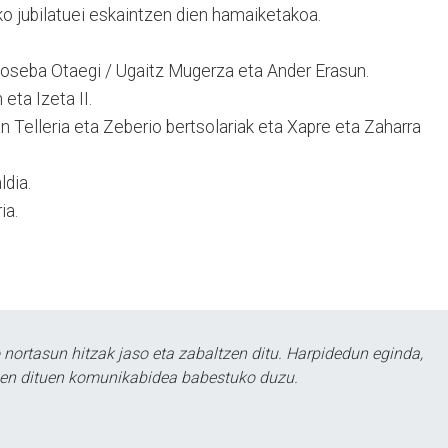
ko jubilatuei eskaintzen dien hamaiketakoa.
 Joseba Otaegi / Ugaitz Mugerza eta Ander Erasun.
eta Izeta II.
 Telleria eta Zeberio bertsolariak eta Xapre eta Zaharra
dia.
ia.
ortasun hitzak jaso eta zabaltzen ditu. Harpidedun eginda,
tzen dituen komunikabidea babestuko duzu.