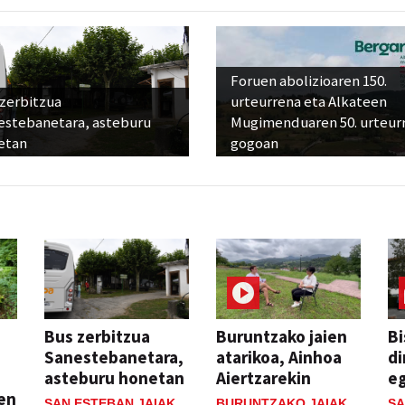
Foruen abolizioaren 150.
 zerbitzua
urteurrena eta Alkateen
estebanetara, asteburu
Mugimenduaren 50. urteur
etan
gogoan
Bus zerbitzua
Buruntzako jaien
Bi
Sanestebanetara,
atarikoa, Ainhoa
di
asteburu honetan
Aiertzarekin
e
ien
SAN ESTEBAN JAIAK
BURUNTZAKO JAIAK
SA