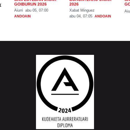
k
GOIBURUN 2026
2026
GO
Aiurri
abu 05, 07:00
Xabat Minguez
Aiu
abu 04, 07:05
ANDOAIN
ANDOAIN