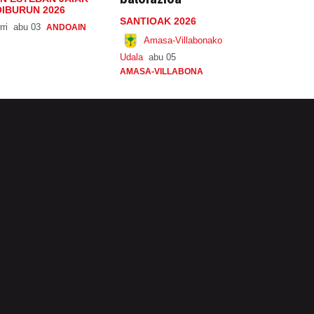
IBURUN 2026
SANTIOAK 2026
rri
abu 03
ANDOAIN
Amasa-Villabonako
Udala
abu 05
AMASA-VILLABONA