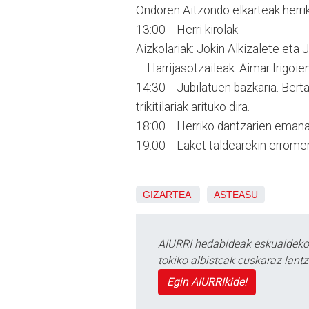
Ondoren Aitzondo elkarteak herri
13:00 Herri kirolak.
Aizkolariak: Jokin Alkizalete eta
Harrijasotzaileak: Aimar Irigoien 
14:30 Jubilatuen bazkaria. Bertan
trikitilariak arituko dira.
18:00 Herriko dantzarien emanal
19:00 Laket taldearekin erromer
GIZARTEA
ASTEASU
AIURRI hedabideak eskualdeko n
tokiko albisteak euskaraz lan
Egin AIURRIkide!