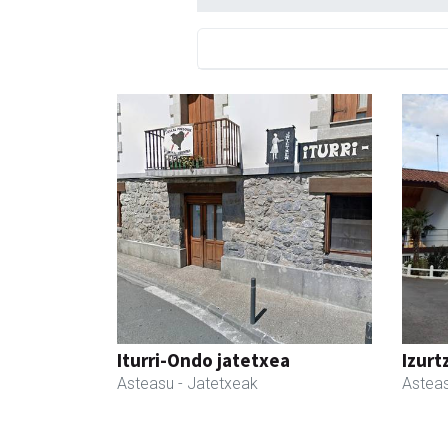
Iturri-Ondo jatetxea
Izurt
Asteasu
- Jatetxeak
Astea