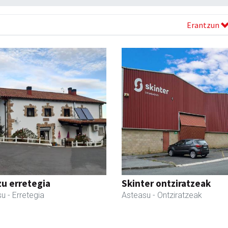
Erantzun
zu erretegia
Skinter ontziratzeak
su
- Erretegia
Asteasu
- Ontziratzeak