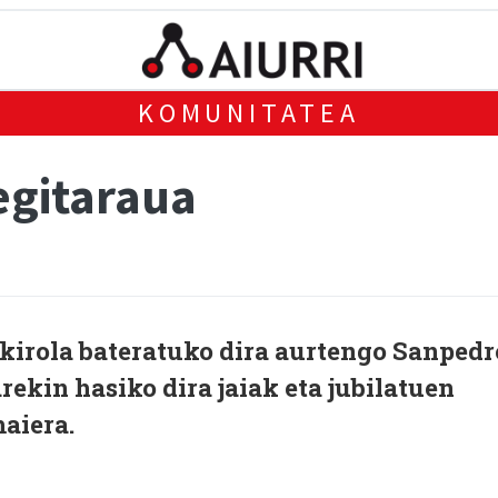
KOMUNITATEA
egitaraua
 kirola bateratuko dira aurtengo Sanpedr
rekin hasiko dira jaiak eta jubilatuen
aiera.