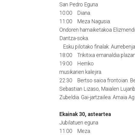
San Pedro Eguna
10:00 Diana.
11:00 Meza Nagusia.
Ondoren hamaiketakoa Elizmendi
Dantza-soka.
Esku pilotako finalak: Aurrebenj
18:00 Trikitixa emanaldia plazan
19:00 Herriko
musikarien kalejira.
22:30 Bertso saioa frontoian. Ber
Sebastian Lizaso, Maialen Lujanbio
Zubeldia. Gai-jartzailea: Amaia Agi
Ekainak 30, asteartea
Jubilatuen eguna
11:00 Meza.