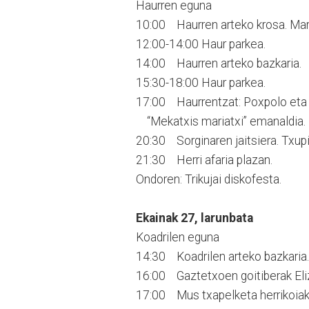
Haurren eguna
10:00 Haurren arteko krosa. Marr
12:00-14:00 Haur parkea.
14:00 Haurren arteko bazkaria.
15:30-18:00 Haur parkea.
17:00 Haurrentzat: Poxpolo eta 
“Mekatxis mariatxi” emanaldia.
20:30 Sorginaren jaitsiera. Txupin
21:30 Herri afaria plazan.
Ondoren: Trikujai diskofesta.
Ekainak 27, larunbata
Koadrilen eguna
14:30 Koadrilen arteko bazkaria.
16:00 Gaztetxoen goitiberak El
17:00 Mus txapelketa herrikoiak