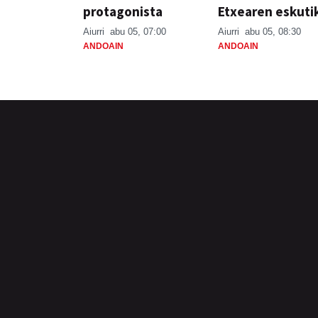
protagonista
Etxearen eskuti
Aiurri
abu 05, 07:00
Aiurri
abu 05, 08:30
ANDOAIN
ANDOAIN