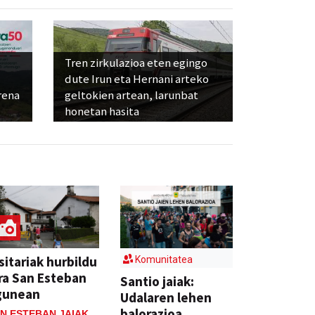
Tren zirkulazioa eten egingo
dute Irun eta Hernani arteko
rena
geltokien artean, larunbat
honetan hasita
sitariak hurbildu
Komunitatea
ra San Esteban
Santio jaiak:
gunean
Udalaren lehen
balorazioa
N ESTEBAN JAIAK