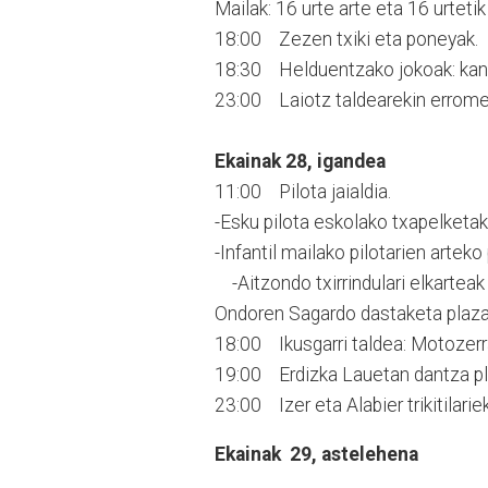
Mailak: 16 urte arte eta 16 urtetik
18:00 Zezen txiki eta poneyak.
18:30 Helduentzako jokoak: kani
23:00 Laiotz taldearekin erromer
Ekainak 28, igandea
11:00 Pilota jaialdia.
-Esku pilota eskolako txapelketako
-Infantil mailako pilotarien arteko
-Aitzondo txirrindulari elkarteak
Ondoren Sagardo dastaketa plazan
18:00 Ikusgarri taldea: Motozerr
19:00 Erdizka Lauetan dantza pl
23:00 Izer eta Alabier trikitilarie
Ekainak 29, astelehena