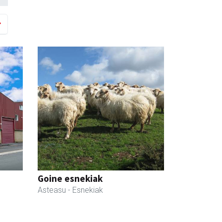
Goine esnekiak
Asteasu
- Esnekiak