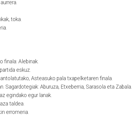
 aurrera.
kak, toka.
ia.
 finala: Alebinak.
 partida eskuz.
 antolatutako, Asteasuko pala txapelketaren finala.
. Sagardotegiak: Aburuza, Etxeberria, Sarasola eta Zabala.
az egindako egur lanak.
aza taldea.
kin erromeria.