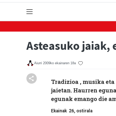
Asteasuko jaiak, 
Aiurri
2009ko ekainaren 18a
Tradizioa , musika eta
jaietan. Haurren eguna
egunak emango die am
Ekainak 26, ostirala