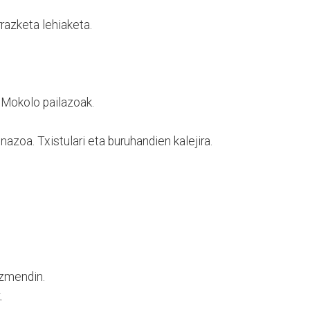
azketa lehiaketa.
Mokolo pailazoak.
azoa. Txistulari eta buruhandien kalejira.
izmendin.
.