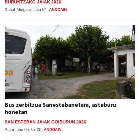
BURUNTZAKO JAIAK 2026
Xabat Minguez
abu 04
ANDOAIN
Bus zerbitzua Sanestebanetara, asteburu
honetan
SAN ESTEBAN JAIAK GOIBURUN 2026
Aiurri
abu 05, 07:00
ANDOAIN