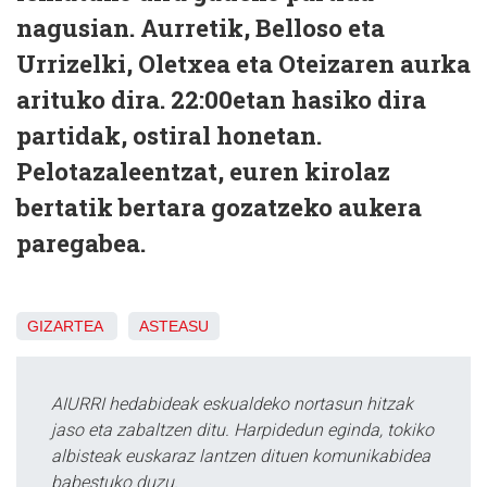
nagusian. Aurretik, Belloso eta
Urrizelki, Oletxea eta Oteizaren aurka
arituko dira. 22:00etan hasiko dira
partidak, ostiral honetan.
Pelotazaleentzat, euren kirolaz
bertatik bertara gozatzeko aukera
paregabea.
GIZARTEA
ASTEASU
AIURRI hedabideak eskualdeko nortasun hitzak
jaso eta zabaltzen ditu. Harpidedun eginda, tokiko
albisteak euskaraz lantzen dituen komunikabidea
babestuko duzu.