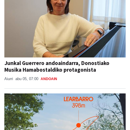
Junkal Guerrero andoaindarra, Donostiako
Musika Hamabostaldiko protagonista
Aiurri
abu 05, 07:00
ANDOAIN