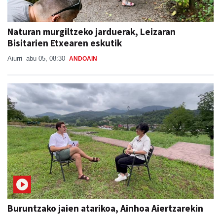
Naturan murgiltzeko jarduerak, Leizaran
Bisitarien Etxearen eskutik
Aiurri
abu 05, 08:30
ANDOAIN
Buruntzako jaien atarikoa, Ainhoa Aiertzarekin