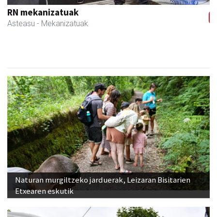
RN mekanizatuak
Asteasu
- Mekanizatuak
Naturan murgiltzeko jarduerak, Leizaran Bisitarien
Etxearen eskutik