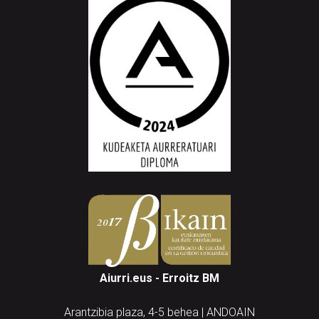
Aiurri.eus - Erroitz BM
Arantzibia plaza, 4-5 behea | ANDOAIN