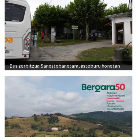
Bus zerbitzua Sanestebanetara, asteburu honetan