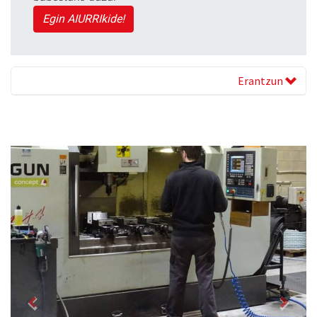
Egin AIURRIkide!
Erantzun
Previous
Next