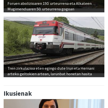
Foruen abolizioaren 150. urteurrena eta Alkateen
Mugimenduaren 50. urteurrena gogoan
Tren zirkulazioa eten egingo dute Irun eta Hernani
arteko geltokien artean, larunbat honetan hasita
Ikusienak