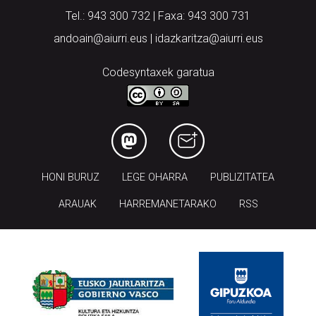
Tel.: 943 300 732 | Faxa: 943 300 731
andoain@aiurri.eus | idazkaritza@aiurri.eus
Codesyntaxek garatua
HONI BURUZ
LEGE OHARRA
PUBLIZITATEA
ARAUAK
HARREMANETARAKO
RSS