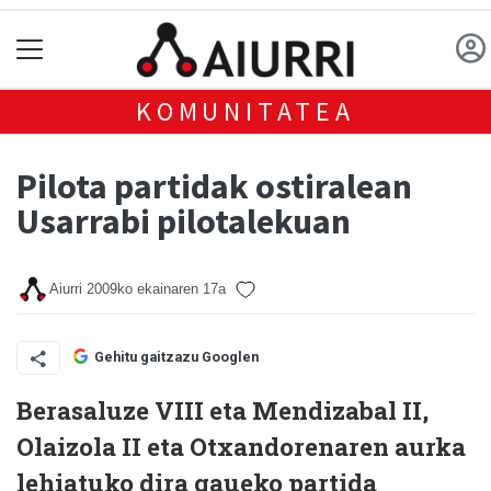
KOMUNITATEA
Pilota partidak ostiralean
Usarrabi pilotalekuan
Aiurri
2009ko ekainaren 17a
Gehitu gaitzazu Googlen
Berasaluze VIII eta Mendizabal II,
Olaizola II eta Otxandorenaren aurka
lehiatuko dira gaueko partida