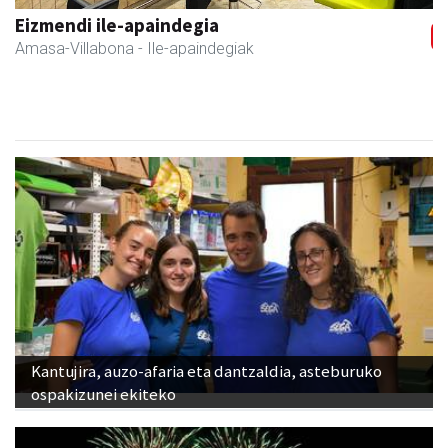
Amane
Amasa-Villabona
- Arropa-dendak
Kantujira, auzo-afaria eta dantzaldia, asteburuko
ospakizunei ekiteko