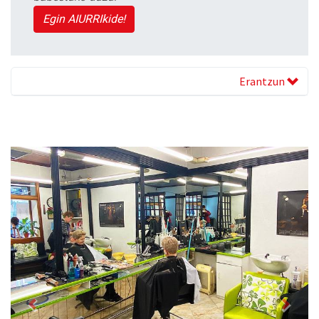
Egin AIURRIkide!
Erantzun
Previous
Next