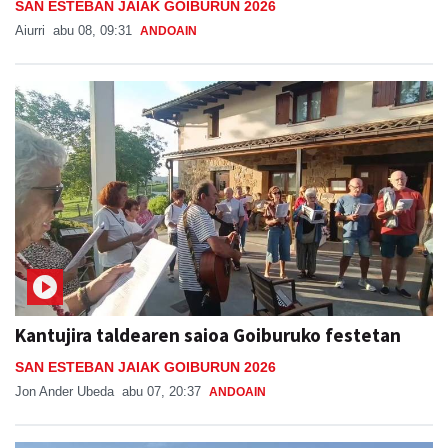
SAN ESTEBAN JAIAK GOIBURUN 2026
Aiurri
abu 08, 09:31
ANDOAIN
Kantujira taldearen saioa Goiburuko festetan
SAN ESTEBAN JAIAK GOIBURUN 2026
Jon Ander Ubeda
abu 07, 20:37
ANDOAIN