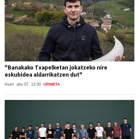
"Banakako Txapelketan jokatzeko nire
eskubidea aldarrikatzen dut"
Aiurri
abu 07, 12:00
URNIETA