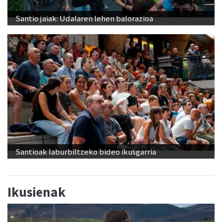
Santio jaiak: Udalaren lehen balorazioa
Santioak laburbiltzeko bideo ikusgarria
Ikusienak