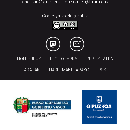
andoain@aiurri.eus | idazkaritza@aiurri.eus
Codesyntaxek garatua
HONI BURUZ
LEGE OHARRA
PUBLIZITATEA
ARAUAK
HARREMANETARAKO
RSS