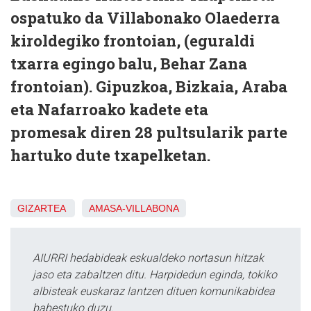
ospatuko da Villabonako Olaederra
kiroldegiko frontoian, (eguraldi
txarra egingo balu, Behar Zana
frontoian). Gipuzkoa, Bizkaia, Araba
eta Nafarroako kadete eta
promesak diren 28 pultsularik parte
hartuko dute txapelketan.
GIZARTEA
AMASA-VILLABONA
AIURRI hedabideak eskualdeko nortasun hitzak
jaso eta zabaltzen ditu. Harpidedun eginda, tokiko
albisteak euskaraz lantzen dituen komunikabidea
babestuko duzu.