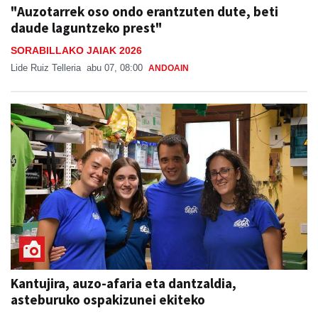
"Auzotarrek oso ondo erantzuten dute, beti
daude laguntzeko prest"
SORABILLAKO JAIAK 2026
Lide Ruiz Telleria
abu 07, 08:00
ANDOAIN
Kantujira, auzo-afaria eta dantzaldia,
asteburuko ospakizunei ekiteko