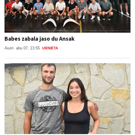
Babes zabala jaso du Ansak
Aiurri
abu 07, 13:55
URNIETA