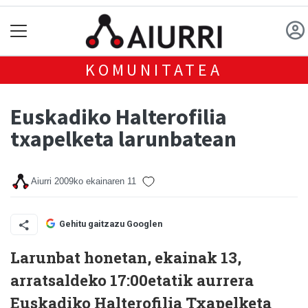
KOMUNITATEA
Euskadiko Halterofilia
txapelketa larunbatean
Aiurri
2009ko ekainaren 11
Gehitu gaitzazu Googlen
Larunbat honetan, ekainak 13,
arratsaldeko 17:00etatik aurrera
Euskadiko Halterofilia Txapelketa