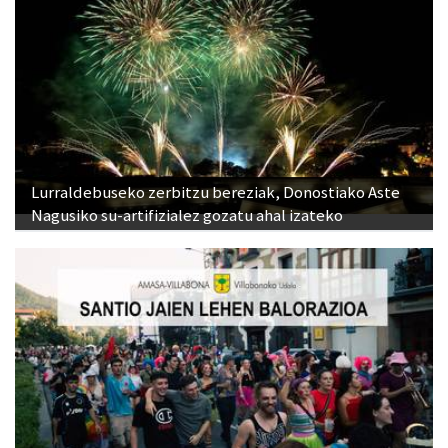
Lurraldebuseko zerbitzu bereziak, Donostiako Aste
Nagusiko su-artifizialez gozatu ahal izateko