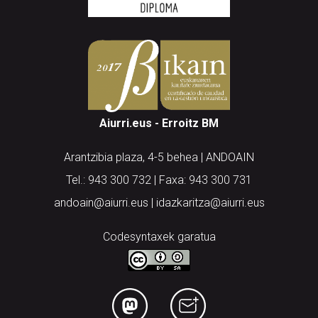
Aiurri.eus - Erroitz BM
Arantzibia plaza, 4-5 behea | ANDOAIN
Tel.: 943 300 732 | Faxa: 943 300 731
andoain@aiurri.eus | idazkaritza@aiurri.eus
Codesyntaxek garatua