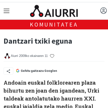
KOMUNITATEA
Dantzari txiki eguna
Aiurri
2009ko ekainaren 11
Gehitu gaitzazu Googlen
Andoain euskal folklorearen plaza
bihurtu zen joan den igandean, Urki
taldeak antolatutako haurren XXI.
euskal jaialdia zela medio. Euskal