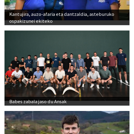
Kantujira, auzo-afaria eta dantzaldia, asteburuko
ospakizunei ekiteko
Babes zabala jaso du Ansak