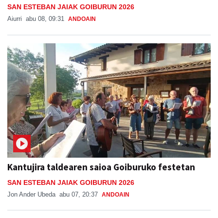
SAN ESTEBAN JAIAK GOIBURUN 2026
Aiurri
abu 08, 09:31
ANDOAIN
Kantujira taldearen saioa Goiburuko festetan
SAN ESTEBAN JAIAK GOIBURUN 2026
Jon Ander Ubeda
abu 07, 20:37
ANDOAIN