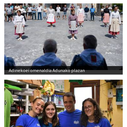
Adinekoei omenaldia Adunako plazan