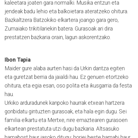
kaleetara joaten gara normalki. Musika entzun eta
jendeak badu lehio eta balkoietara ateratzeko ohitura.
Bazkaltzera Batzokiko elkartera joango gara gero,
Zumaiako trikitilariekin batera. Gurasoak ari dira
prestatzen bazkaria orain, lagun askorentzako.
Ibon Tapia
Maider gure alaba aurten hasi da Urkin dantza egiten
eta guretzat berria da jaialdi hau. Ez genuen etortzeko
ohitura, eta egia esan, oso polita eta ikusgarria da festa
hau.
Urkiko arduradunek kanpoko haurrak etxean hartzera
gonbidatu gintuzten gurasoak, eta hala egin dugu. Sei
familia elkartu eta Mertxe, nire emaztearen gurasoen
elkartean prestatuta utzi dugu bazkaria. Altsasuko
hamabost haur jasoko ditugu; horiei beste hamabi haur