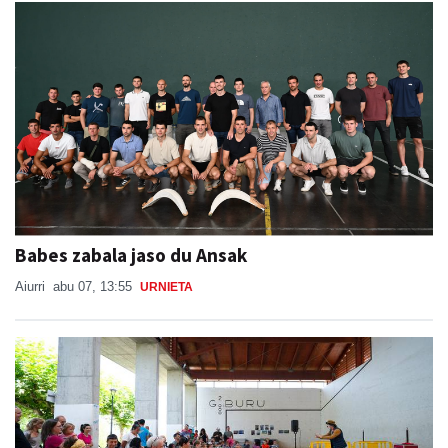
Babes zabala jaso du Ansak
Aiurri
abu 07, 13:55
URNIETA