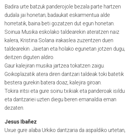
Badira urte batzuk panderojole bezala parte hartzen
dudala jai honetan; badaukat eskarmentua alde
horretatik, baina beti gozatzen dut egun honetan.
Soinua Musika eskolako taldearekin ateratzen naiz
kalera, Kristina Solana irakaslea zuzentzen duen
taldearekin. Jaietan eta holako egunetan jotzen dugu,
deitzen diguten aldiro.
Gaur kalejiran musika jartzea tokatzen zaigu.
Goikoplazatik atera diren dantzari taldeak toki batetik
bestera gurekin batera doaz, kalejira giroan.
Tokira iritsi eta gure soinu txikiak eta panderoak isildu
eta dantzariei uzten diegu beren emanaldia eman
dezaten.
Jesus Ibañez
Uxue gure alaba Urkiko dantzaria da aspaldiko urtetan,