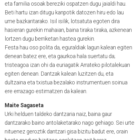
eta familia osoak bereziki ospatzen dugu jaialdi hau.
Beti hartu izan ditugu kanpotik datozen hiru edo lau
ume bazkaritarako. Isil isilik, lotsatuta egoten dira
hasieran gurekin mahaian, baina tiraka tiraka, azkenean
lortzen dugu berriketan hastea gurekin.
Festa hau oso polita da, eguraldiak lagun kalean egiten
denean batez ere, eta gaurkoa hala suertatu da;
tristeagoa izan ohi da euriagatik Arrateko pilotalekuan
egiten denean. Dantzak kalean luzitzen du, eta
dultzaina eta txistua bezalako instrumentuen soinua
ere errazago estimatzen da kalean.
Maite Sagaseta
Urki helduen taldeko dantzaria naiz, baina gaur
dantzarako baino antolaketarako nago gehiago. Sei urte
nituenez geroztik dantzari gisa bizitu badut ere, orain