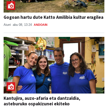
Gogoan hartu dute Katto Amilibia kultur eragilea
Aiurri
abu 08, 13:24
ANDOAIN
Kantujira, auzo-afaria eta dantzaldia,
asteburuko ospakizunei ekiteko