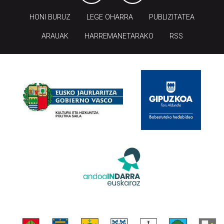
HONI BURUZ
LEGE OHARRA
PUBLIZITATEA
ARAUAK
HARREMANETARAKO
RSS