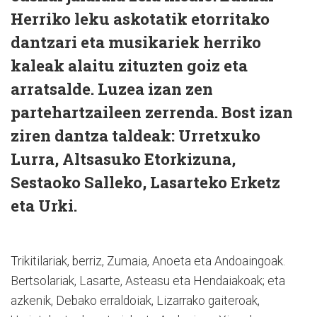
Herriko leku askotatik etorritako
dantzari eta musikariek herriko
kaleak alaitu zituzten goiz eta
arratsalde. Luzea izan zen
partehartzaileen zerrenda. Bost izan
ziren dantza taldeak: Urretxuko
Lurra, Altsasuko Etorkizuna,
Sestaoko Salleko, Lasarteko Erketz
eta Urki.
Trikitilariak, berriz, Zumaia, Anoeta eta Andoaingoak.
Bertsolariak, Lasarte, Asteasu eta Hendaiakoak; eta
azkenik, Debako erraldoiak, Lizarrako gaiteroak,