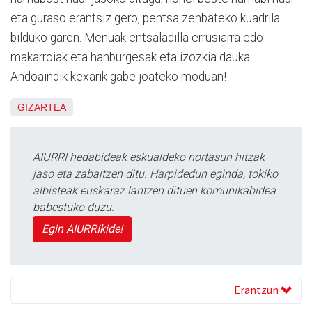
eta guraso erantsiz gero, pentsa zenbateko kuadrila
bilduko garen. Menuak entsaladilla errusiarra edo
makarroiak eta hanburgesak eta izozkia dauka.
Andoaindik kexarik gabe joateko moduan!
GIZARTEA
AIURRI hedabideak eskualdeko nortasun hitzak
jaso eta zabaltzen ditu. Harpidedun eginda, tokiko
albisteak euskaraz lantzen dituen komunikabidea
babestuko duzu.
Egin AIURRIkide!
Erantzun