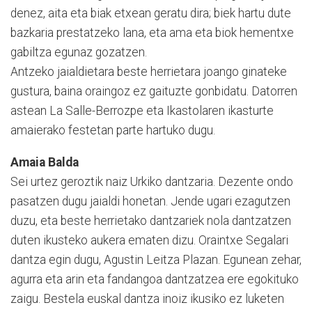
denez, aita eta biak etxean geratu dira; biek hartu dute
bazkaria prestatzeko lana, eta ama eta biok hementxe
gabiltza egunaz gozatzen.
Antzeko jaialdietara beste herrietara joango ginateke
gustura, baina oraingoz ez gaituzte gonbidatu. Datorren
astean La Salle-Berrozpe eta Ikastolaren ikasturte
amaierako festetan parte hartuko dugu.
Amaia Balda
Sei urtez geroztik naiz Urkiko dantzaria. Dezente ondo
pasatzen dugu jaialdi honetan. Jende ugari ezagutzen
duzu, eta beste herrietako dantzariek nola dantzatzen
duten ikusteko aukera ematen dizu. Oraintxe Segalari
dantza egin dugu, Agustin Leitza Plazan. Egunean zehar,
agurra eta arin eta fandangoa dantzatzea ere egokituko
zaigu. Bestela euskal dantza inoiz ikusiko ez luketen