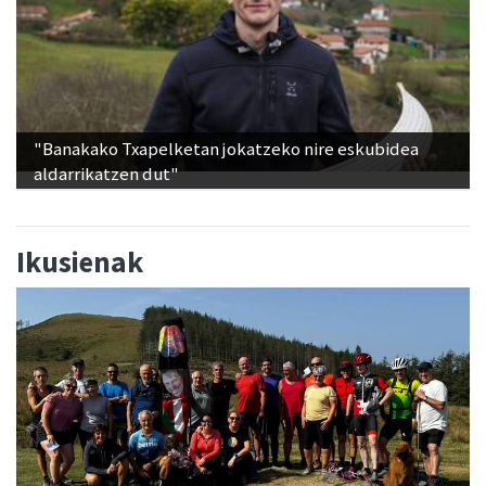
"Banakako Txapelketan jokatzeko nire eskubidea
aldarrikatzen dut"
Ikusienak