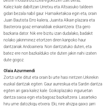
beste modura bizitzea egokitzen zait beraz.
Kalez kale dabiltzan Urretxu eta Altsasuko taldeen
gidari bezala nabil gaur. Hamaiketakoa egin eta, orain
Juan Bautista Erro kalera, Juanita Alkain plazara eta
Basterora goaz emanaldiak eskaintzera. Eta gero
bazkaria dator. Nik ere bizitu izan dudalako, badakit
nolako jakinminez etortzen diren kanpoko haur
dantzariak Andoainera. Non dantzatuko duten, eta
batez ere non bazkalduko ote duten jakin nahi izaten
dute gogoz.
Olaia Azurmendi
Zortzi urte ditut eta orain bi urte hasi nintzen Urkirekin
euskal dantzak egiten. Gaur aurreskua eta Sardin dantza
egiten ari gara kalez kale. Goikoplazako inguruetan
dantza saioa egin eta bagoaz bazkaltzera. Lasarteko
hiru ume datozkigu etxera. Eki, nire ahizpa gaixo jarri