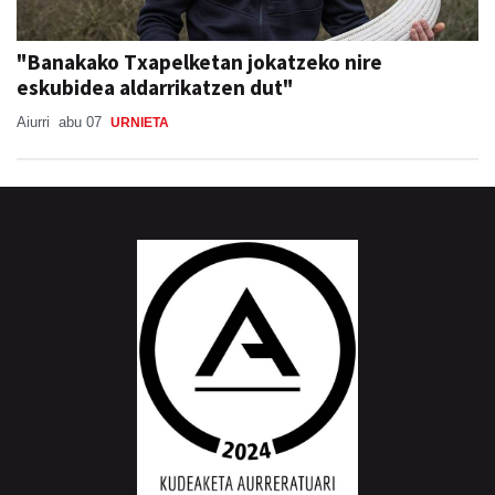
"Banakako Txapelketan jokatzeko nire
eskubidea aldarrikatzen dut"
Aiurri
abu 07
URNIETA