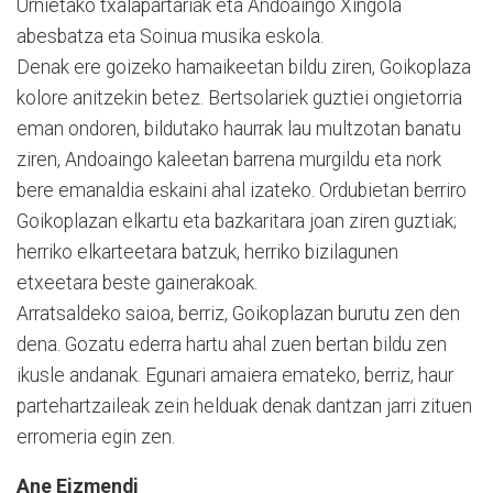
Urnietako txalapartariak eta Andoaingo Xingola
abesbatza eta Soinua musika eskola.
Denak ere goizeko hamaikeetan bildu ziren, Goikoplaza
kolore anitzekin betez. Bertsolariek guztiei ongietorria
eman ondoren, bildutako haurrak lau multzotan banatu
ziren, Andoaingo kaleetan barrena murgildu eta nork
bere emanaldia eskaini ahal izateko. Ordubietan berriro
Goikoplazan elkartu eta bazkaritara joan ziren guztiak;
herriko elkarteetara batzuk, herriko bizilagunen
etxeetara beste gainerakoak.
Arratsaldeko saioa, berriz, Goikoplazan burutu zen den
dena. Gozatu ederra hartu ahal zuen bertan bildu zen
ikusle andanak. Egunari amaiera emateko, berriz, haur
partehartzaileak zein helduak denak dantzan jarri zituen
erromeria egin zen.
Ane Eizmendi