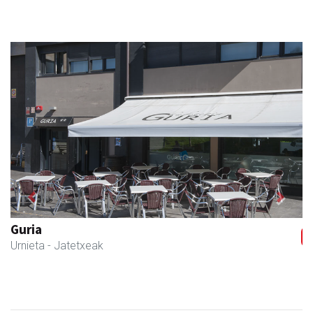
Previous
Next
Guria
Urnieta
- Jatetxeak