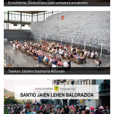
Erromeria, Goiburuko jaiei amaiera emateko
Txekor Jateko bazkaria Adunan