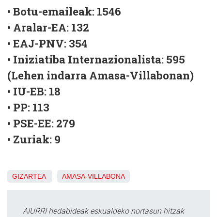
• Botu-emaileak: 1546
• Aralar-EA: 132
• EAJ-PNV: 354
• Iniziatiba Internazionalista: 595
(Lehen indarra Amasa-Villabonan)
• IU-EB: 18
• PP: 113
• PSE-EE: 279
• Zuriak: 9
GIZARTEA
AMASA-VILLABONA
AIURRI hedabideak eskualdeko nortasun hitzak