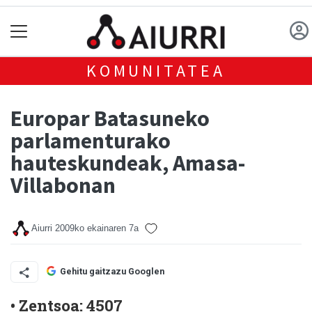
KOMUNITATEA
Europar Batasuneko
parlamenturako
hauteskundeak, Amasa-
Villabonan
Aiurri
2009ko ekainaren 7a
Gehitu gaitzazu Googlen
• Zentsoa: 4507