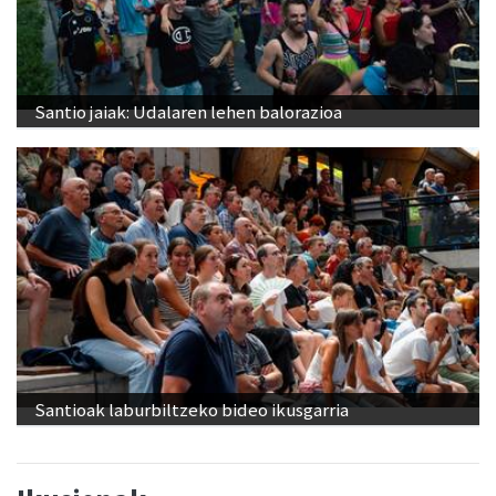
Santio jaiak: Udalaren lehen balorazioa
Santioak laburbiltzeko bideo ikusgarria