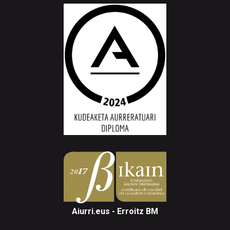
Aiurri.eus - Erroitz BM