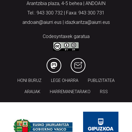
Arantzibia plaza, 4-5 behea | ANDOAIN
Tel.: 943 300 732 | Faxa: 943 300 731
andoain@aiurri.eus | idazkaritza@aiurri.eus
Codesyntaxek garatua
HONI BURUZ
LEGE OHARRA
PUBLIZITATEA
ARAUAK
HARREMANETARAKO
RSS