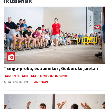
Ikusienak
Txinga-proba, estrainekoz, Goiburuko jaietan
SAN ESTEBAN JAIAK GOIBURUN 2026
Aiurri
abu 09, 09:55
ANDOAIN