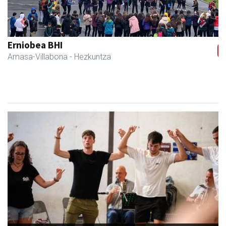
Previous
Next
Fleming Herri Eskola
Amasa-Villabona
- Hezkuntza