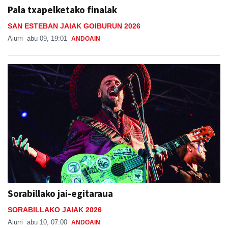
Pala txapelketako finalak
SAN ESTEBAN JAIAK GOIBURUN 2026
Aiurri
abu 09, 19:01
ANDOAIN
Sorabillako jai-egitaraua
SORABILLAKO JAIAK 2026
Aiurri
abu 10, 07:00
ANDOAIN