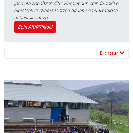
jaso eta zabaltzen ditu. Harpidedun eginda, tokiko
albisteak euskaraz lantzen dituen komunikabidea
babestuko duzu.
Egin AIURRIkide!
Erantzun