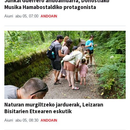
Junkal Guerrero andoaindarra, Donostiako
Musika Hamabostaldiko protagonista
Aiurri
abu 05, 07:00
ANDOAIN
Naturan murgiltzeko jarduerak, Leizaran
Bisitarien Etxearen eskutik
Aiurri
abu 05, 08:30
ANDOAIN