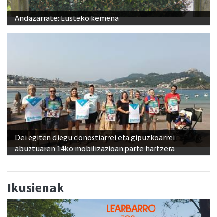
Andazarrate: Eusteko kemena
Dei egiten diegu donostiarrei eta gipuzkoarrei
abuztuaren 14ko mobilizazioan parte hartzera
Ikusienak