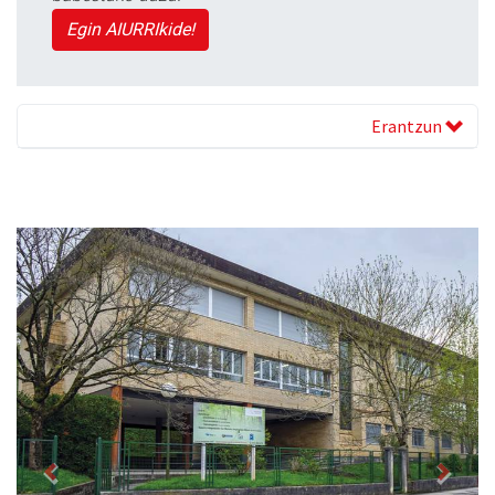
Egin AIURRIkide!
Erantzun
Previous
Next