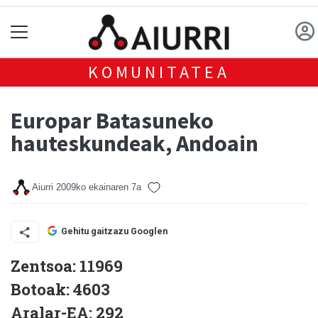
KOMUNITATEA
Europar Batasuneko
hauteskundeak, Andoain
Aiurri
2009ko ekainaren 7a
Gehitu gaitzazu Googlen
Zentsoa: 11969
Botoak: 4603
Aralar-EA: 292