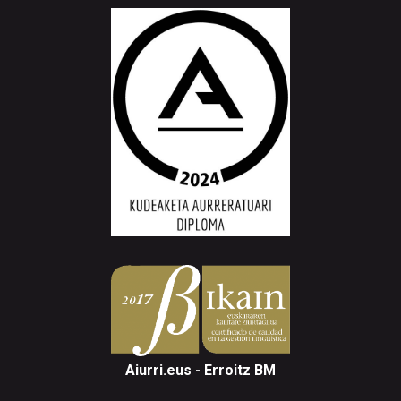
Aiurri.eus - Erroitz BM