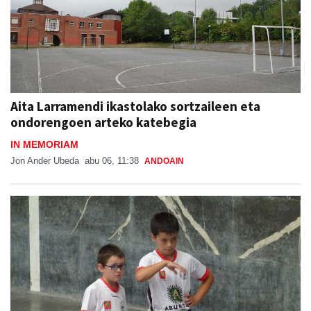
Aita Larramendi ikastolako sortzaileen eta
ondorengoen arteko katebegia
IN MEMORIAM
Jon Ander Ubeda
abu 06, 11:38
ANDOAIN