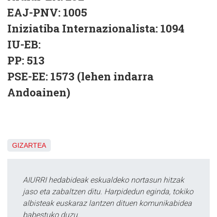
EAJ-PNV: 1005
Iniziatiba Internazionalista: 1094
IU-EB:
PP: 513
PSE-EE: 1573 (lehen indarra
Andoainen)
GIZARTEA
AIURRI hedabideak eskualdeko nortasun hitzak
jaso eta zabaltzen ditu. Harpidedun eginda, tokiko
albisteak euskaraz lantzen dituen komunikabidea
babestuko duzu.