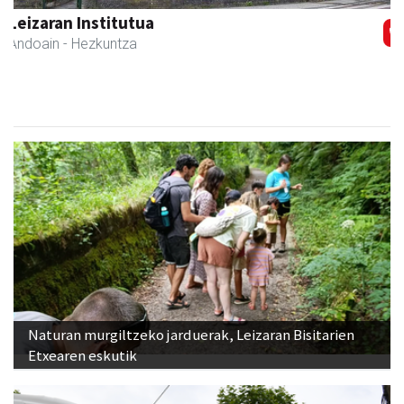
Ormazabal garraioak
Asteasu
- Garraioak
Naturan murgiltzeko jarduerak, Leizaran Bisitarien
Etxearen eskutik