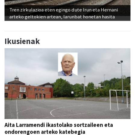
Tren zirkulazioa eten egingo dute Irun eta Hernani
arteko geltokien artean, larunbat honetan hasita
Ikusienak
Aita Larramendi ikastolako sortzaileen eta
ondorengoen arteko katebegia