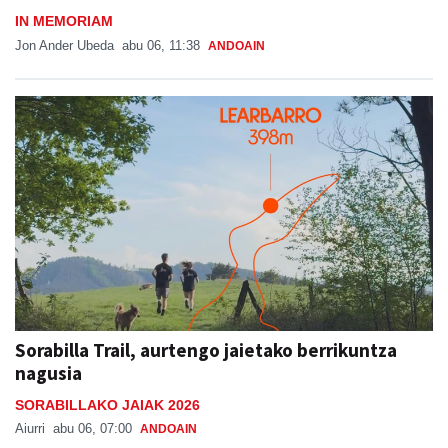
IN MEMORIAM
Jon Ander Ubeda
abu 06, 11:38
ANDOAIN
Sorabilla Trail, aurtengo jaietako berrikuntza
nagusia
SORABILLAKO JAIAK 2026
Aiurri
abu 06, 07:00
ANDOAIN