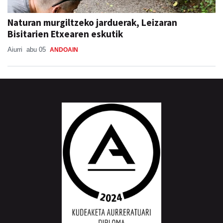
Naturan murgiltzeko jarduerak, Leizaran
Bisitarien Etxearen eskutik
Aiurri
abu 05
ANDOAIN