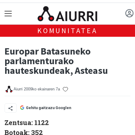
KOMUNITATEA
Europar Batasuneko
parlamenturako
hauteskundeak, Asteasu
Aiurri
2009ko ekainaren 7a
Gehitu gaitzazu Googlen
Zentsua: 1122
Botoak: 352