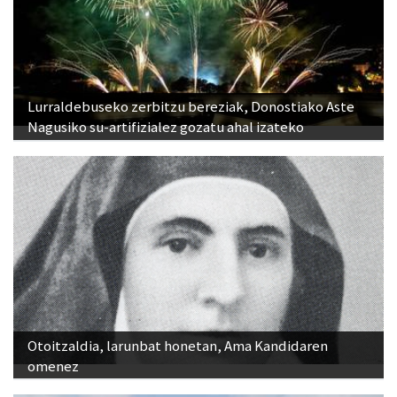
Lurraldebuseko zerbitzu bereziak, Donostiako Aste
Nagusiko su-artifizialez gozatu ahal izateko
Otoitzaldia, larunbat honetan, Ama Kandidaren
omenez