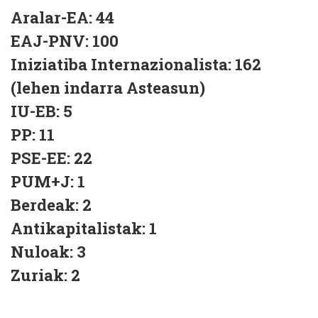
Aralar-EA: 44
EAJ-PNV: 100
Iniziatiba Internazionalista: 162
(lehen indarra Asteasun)
IU-EB: 5
PP: 11
PSE-EE: 22
PUM+J: 1
Berdeak: 2
Antikapitalistak: 1
Nuloak: 3
Zuriak: 2