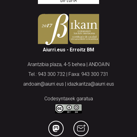
Aiurri.eus - Erroitz BM
Arantzibia plaza, 4-5 behea | ANDOAIN
Tel.: 943 300 732 | Faxa: 943 300 731
andoain@aiurri.eus | idazkaritza@aiurri.eus
Codesyntaxek garatua