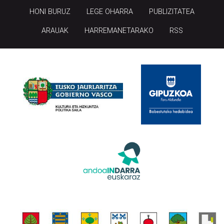
HONI BURUZ
LEGE OHARRA
PUBLIZITATEA
ARAUAK
HARREMANETARAKO
RSS