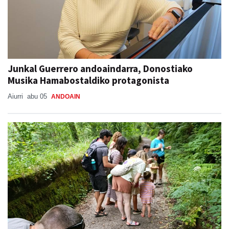
Junkal Guerrero andoaindarra, Donostiako
Musika Hamabostaldiko protagonista
Aiurri
abu 05
ANDOAIN