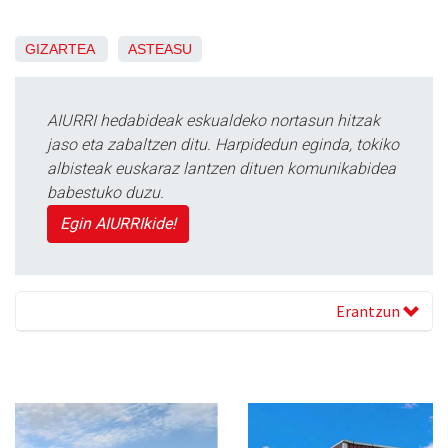
GIZARTEA
ASTEASU
AIURRI hedabideak eskualdeko nortasun hitzak
jaso eta zabaltzen ditu. Harpidedun eginda, tokiko
albisteak euskaraz lantzen dituen komunikabidea
babestuko duzu.
Egin AIURRIkide!
Erantzun