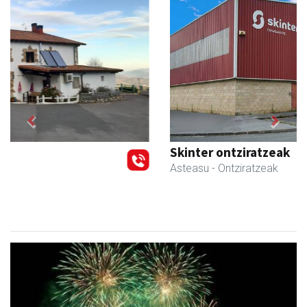
Previous
Next
Skinter ontziratzeak
Asteasu
- Ontziratzeak