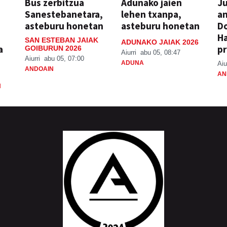
Bus zerbitzua
Adunako jaien
Ju
Sanestebanetara,
lehen txanpa,
an
asteburu honetan
asteburu honetan
Do
H
SAN ESTEBAN JAIAK
ADUNAKO JAIAK 2026
a
pr
GOIBURUN 2026
Aiurri
abu 05, 08:47
Aiurri
abu 05, 07:00
ADUNA
Aiu
ANDOAIN
AN
N