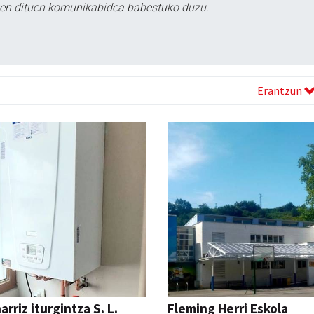
tzen dituen komunikabidea babestuko duzu.
Erantzun
rriz iturgintza S. L.
Fleming Herri Eskola