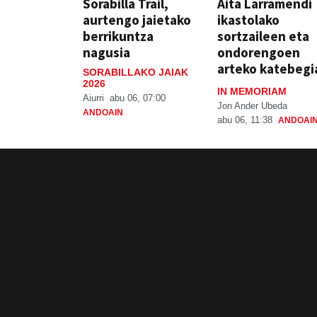
Sorabilla Trail,
Aita Larramendi
aurtengo jaietako
ikastolako
berrikuntza
sortzaileen eta
nagusia
ondorengoen
arteko katebegi
SORABILLAKO JAIAK
2026
IN MEMORIAM
Aiurri
abu 06, 07:00
Jon Ander Ubeda
ANDOAIN
abu 06, 11:38
ANDOAI