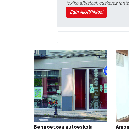
tokiko albisteak euskaraz lan
Egin AIURRIkide!
Bengoetxea autoeskola
Amona