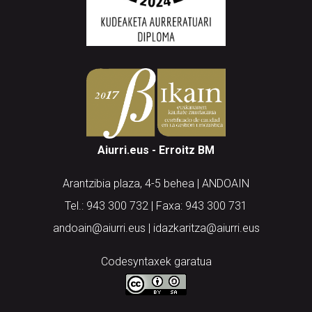
Aiurri.eus - Erroitz BM
Arantzibia plaza, 4-5 behea | ANDOAIN
Tel.: 943 300 732 | Faxa: 943 300 731
andoain@aiurri.eus | idazkaritza@aiurri.eus
Codesyntaxek garatua