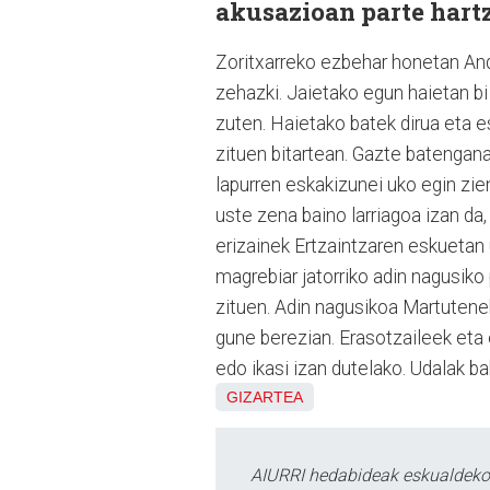
akusazioan parte hartz
Zoritxarreko ezbehar honetan Ando
zehazki. Jaietako egun haietan b
zuten. Haietako batek dirua eta 
zituen bitartean. Gazte batengana
lapurren eskakizunei uko egin zie
uste zena baino larriagoa izan da,
erizainek Ertzaintzaren eskuetan 
magrebiar jatorriko adin nagusiko 
zituen. Adin nagusikoa Martutene
gune berezian. Erasotzaileek eta
edo ikasi izan dutelako. Udalak b
GIZARTEA
AIURRI hedabideak eskualdeko n