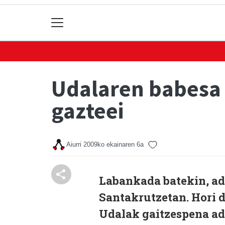
Udalaren babesa 
gazteei
Aiurri
2009ko ekainaren 6a
Labankada batekin, adi
Santakrutzetan. Hori d
Udalak gaitzespena adi