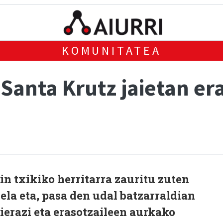
KOMUNITATEA
Santa Krutz jaietan er
n txikiko herritarra zauritu zuten
ela eta, pasa den udal batzarraldian
erazi eta erasotzaileen aurkako