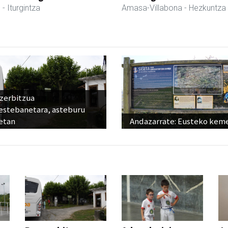
l
- Iturgintza
Amasa-Villabona
- Hezkuntza
 zerbitzua
estebanetara, asteburu
etan
Andazarrate: Eusteko kem