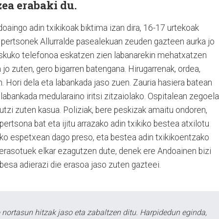
ea erabaki du.
aingo adin txikikoak biktima izan dira, 16-17 urtekoak
i pertsonek Allurralde pasealekuan zeuden gazteen aurka jo
eskuko telefonoa eskatzen zien labanarekin mehatxatzen
 jo zuten, gero bigarren batengana. Hirugarrenak, ordea,
n. Hori dela eta labankada jaso zuen. Zauria hasiera batean
 labankada medularaino iritsi zitzaiolako. Ospitalean zegoela
utzi zuten kasua. Poliziak, bere peskizak amaitu ondoren,
pertsona bat eta ijitu arrazako adin txikiko bestea atxilotu
ko espetxean dago preso, eta bestea adin txikikoentzako
 erasotuek elkar ezagutzen dute, denek ere Andoainen bizi
abesa adierazi die erasoa jaso zuten gazteei.
ortasun hitzak jaso eta zabaltzen ditu. Harpidedun eginda,