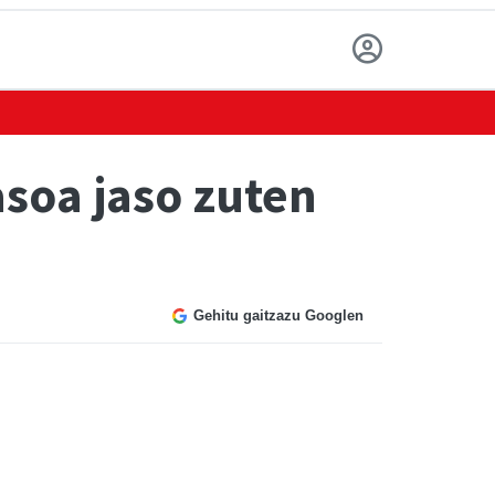
asoa jaso zuten
Gehitu gaitzazu Googlen