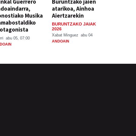
nkal Guerrero
Buruntzako jaien
doaindarra,
atarikoa, Ainhoa
nostiako Musika
Aiertzarekin
amabostaldiko
BURUNTZAKO JAIAK
otagonista
2026
Xabat Minguez
abu 04
rri
abu 05, 07:00
ANDOAIN
DOAIN