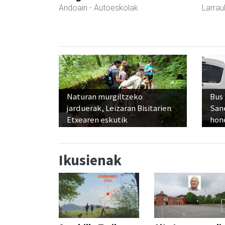
Andoain
- Autoeskolak
Larrau
Naturan murgiltzeko
Bus
jarduerak, Leizaran Bisitarien
San
Etxearen eskutik
hon
Ikusienak