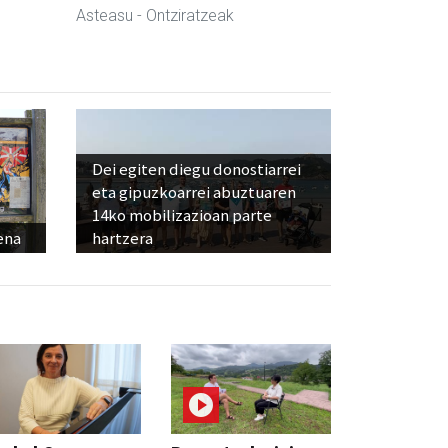
Asteasu
- Ontziratzeak
Dei egiten diegu donostiarrei
eta gipuzkoarrei abuztuaren
14ko mobilizazioan parte
ena
hartzera