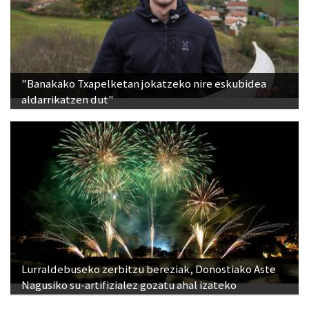
"Banakako Txapelketan jokatzeko nire eskubidea
aldarrikatzen dut"
Lurraldebuseko zerbitzu bereziak, Donostiako Aste
Nagusiko su-artifizialez gozatu ahal izateko