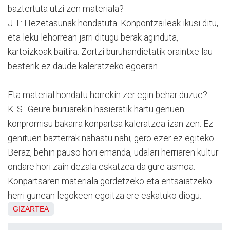
baztertuta utzi zen materiala?
J. I.: Hezetasunak hondatuta. Konpontzaileak ikusi ditu,
eta leku lehorrean jarri ditugu berak aginduta,
kartoizkoak baitira. Zortzi buruhandietatik oraintxe lau
besterik ez daude kaleratzeko egoeran.
Eta material hondatu horrekin zer egin behar duzue?
K. S.: Geure buruarekin hasieratik hartu genuen
konpromisu bakarra konpartsa kaleratzea izan zen. Ez
genituen bazterrak nahastu nahi, gero ezer ez egiteko.
Beraz, behin pauso hori emanda, udalari herriaren kultur
ondare hori zain dezala eskatzea da gure asmoa.
Konpartsaren materiala gordetzeko eta entsaiatzeko
herri gunean legokeen egoitza ere eskatuko diogu.
GIZARTEA