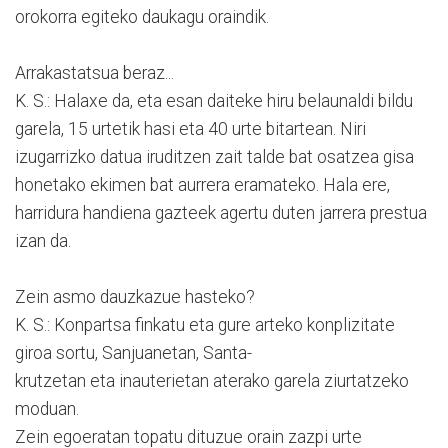
orokorra egiteko daukagu oraindik.
Arrakastatsua beraz...
K. S.: Halaxe da, eta esan daiteke hiru belaunaldi bildu
garela, 15 urtetik hasi eta 40 urte bitartean. Niri
izugarrizko datua iruditzen zait talde bat osatzea gisa
honetako ekimen bat aurrera eramateko. Hala ere,
harridura handiena gazteek agertu duten jarrera prestua
izan da.
Zein asmo dauzkazue hasteko?
K. S.: Konpartsa finkatu eta gure arteko konplizitate
giroa sortu, Sanjuanetan, Santa-
krutzetan eta inauterietan aterako garela ziurtatzeko
moduan.
Zein egoeratan topatu dituzue orain zazpi urte