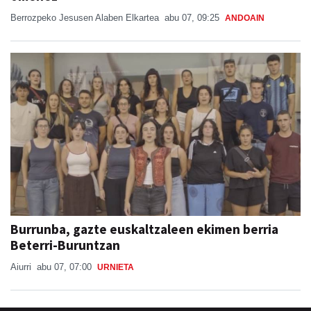
Berrozpeko Jesusen Alaben Elkartea
abu 07, 09:25
ANDOAIN
Burrunba, gazte euskaltzaleen ekimen berria
Beterri-Buruntzan
Aiurri
abu 07, 07:00
URNIETA