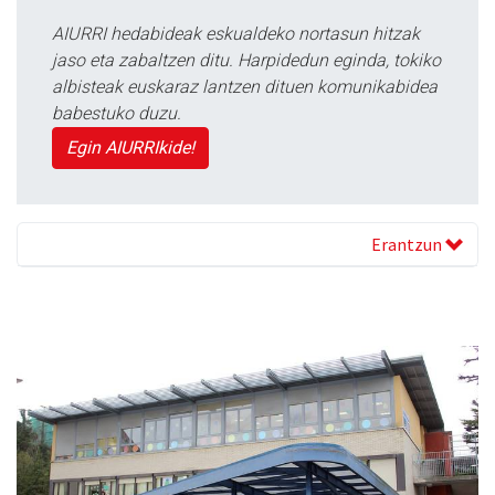
AIURRI hedabideak eskualdeko nortasun hitzak
jaso eta zabaltzen ditu. Harpidedun eginda, tokiko
albisteak euskaraz lantzen dituen komunikabidea
babestuko duzu.
Egin AIURRIkide!
Erantzun