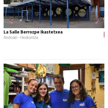
Previous
Next
La Salle Berrozpe Ikastetxea
Andoain
- Hezkuntza