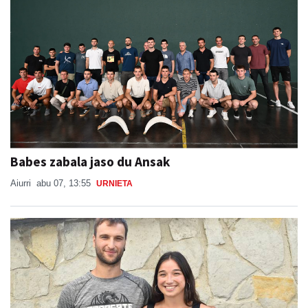
Babes zabala jaso du Ansak
Aiurri
abu 07, 13:55
URNIETA