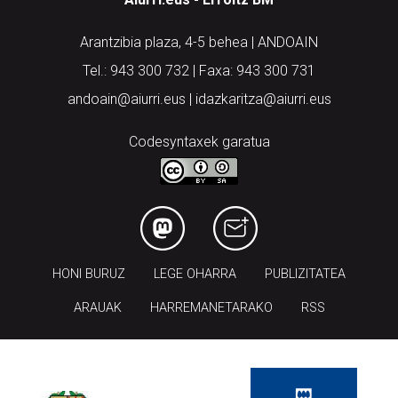
Arantzibia plaza, 4-5 behea | ANDOAIN
Tel.: 943 300 732 | Faxa: 943 300 731
andoain@aiurri.eus | idazkaritza@aiurri.eus
Codesyntaxek garatua
HONI BURUZ
LEGE OHARRA
PUBLIZITATEA
ARAUAK
HARREMANETARAKO
RSS