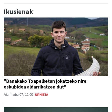
Ikusienak
"Banakako Txapelketan jokatzeko nire
eskubidea aldarrikatzen dut"
Aiurri
abu 07, 12:00
URNIETA