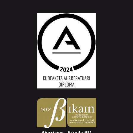
Aiurri.eus - Erroitz BM