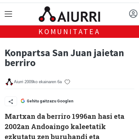
KOMUNITATEA
Konpartsa San Juan jaietan
berriro
Aiurri
2009ko ekainaren 6a
Gehitu gaitzazu Googlen
Martxan da berriro 1996an hasi eta
2002an Andoaingo kaleetatik
ezkutatu zen buruhandi eta