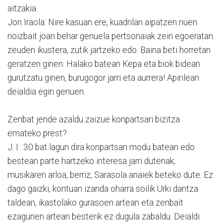
aitzakia.
Jon Iraola: Nire kasuan ere, kuadrilan aipatzen nuen
noizbait joan behar genuela pertsonaiak zein egoeratan
zeuden ikustera, zutik jartzeko edo. Baina beti horretan
geratzen ginen. Halako batean Kepa eta biok bidean
gurutzatu ginen, burugogor jarri eta aurrera! Apirilean
deialdia egin genuen.
Zenbat jende azaldu zaizue konpartsari bizitza
emateko prest?
J. I.: 30 bat lagun dira konpartsan modu batean edo
bestean parte hartzeko interesa jarri dutenak;
musikaren arloa, berriz, Sarasola anaiek beteko dute. Ez
dago gaizki, kontuan izanda oharra soilik Urki dantza
taldean, ikastolako gurasoen artean eta zenbait
ezagunen artean besterik ez dugula zabaldu. Deialdi