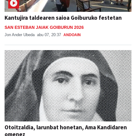
Kantujira taldearen saioa Goiburuko festetan
SAN ESTEBAN JAIAK GOIBURUN 2026
Jon Ander Ubeda
abu 07, 20:37
ANDOAIN
Otoitzaldia, larunbat honetan, Ama Kandidaren
omenez