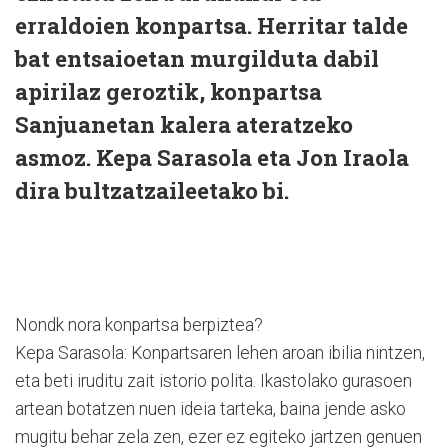
erraldoien konpartsa. Herritar talde
bat entsaioetan murgilduta dabil
apirilaz geroztik, konpartsa
Sanjuanetan kalera ateratzeko
asmoz. Kepa Sarasola eta Jon Iraola
dira bultzatzaileetako bi.
Nondk nora konpartsa berpiztea?
Kepa Sarasola: Konpartsaren lehen aroan ibilia nintzen,
eta beti iruditu zait istorio polita. Ikastolako gurasoen
artean botatzen nuen ideia tarteka, baina jende asko
mugitu behar zela zen, ezer ez egiteko jartzen genuen