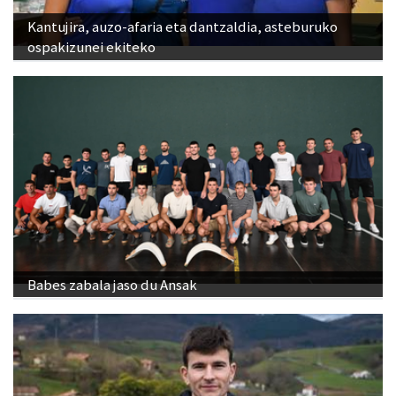
Kantujira, auzo-afaria eta dantzaldia, asteburuko
ospakizunei ekiteko
Babes zabala jaso du Ansak