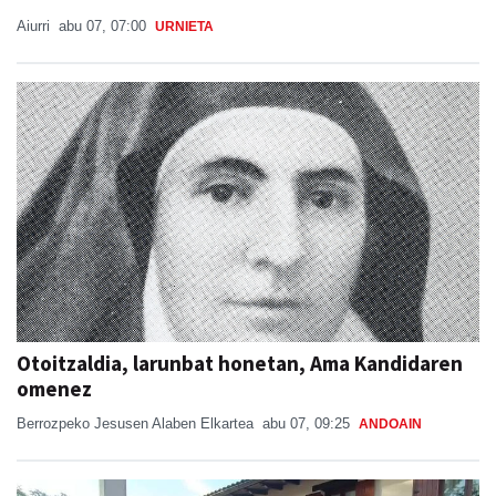
Aiurri
abu 07, 07:00
URNIETA
Otoitzaldia, larunbat honetan, Ama Kandidaren
omenez
Berrozpeko Jesusen Alaben Elkartea
abu 07, 09:25
ANDOAIN