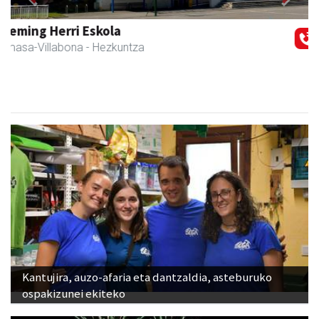
Previous
Next
Iraola aholkularitza
Amasa-Villabona
- Abokatuak
Kantujira, auzo-afaria eta dantzaldia, asteburuko
ospakizunei ekiteko