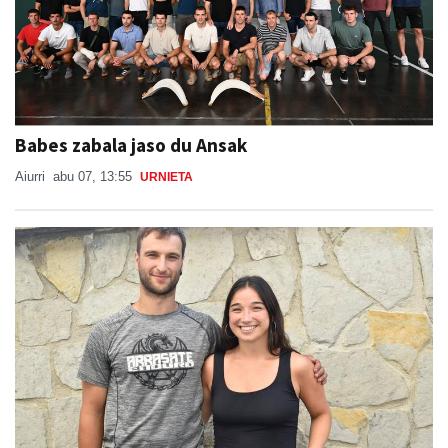
Babes zabala jaso du Ansak
Aiurri
abu 07, 13:55
URNIETA