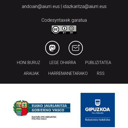
andoain@aiurri.eus | idazkaritza@aiurri.eus
Codesyntaxek garatua
HONI BURUZ
LEGE OHARRA
PUBLIZITATEA
ARAUAK
HARREMANETARAKO
RSS