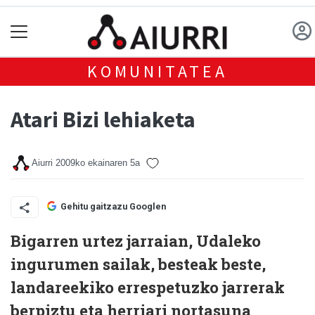
KOMUNITATEA
Atari Bizi lehiaketa
Aiurri
2009ko ekainaren 5a
Gehitu gaitzazu Googlen
Bigarren urtez jarraian, Udaleko
ingurumen sailak, besteak beste,
landareekiko errespetuzko jarrerak
berpiztu eta herriari nortasuna