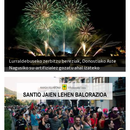
Lurraldebuseko zerbitzu bereziak, Donostiako Aste
Nagusiko su-artifizialez gozatu ahal izateko