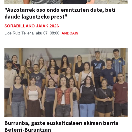
"Auzotarrek oso ondo erantzuten dute, beti
daude laguntzeko prest"
SORABILLAKO JAIAK 2026
Lide Ruiz Telleria
abu 07, 08:00
ANDOAIN
Burrunba, gazte euskaltzaleen ekimen berria
Beterri-Buruntzan