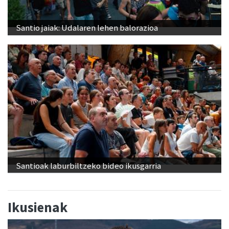
Santio jaiak: Udalaren lehen balorazioa
Santioak laburbiltzeko bideo ikusgarria
Ikusienak