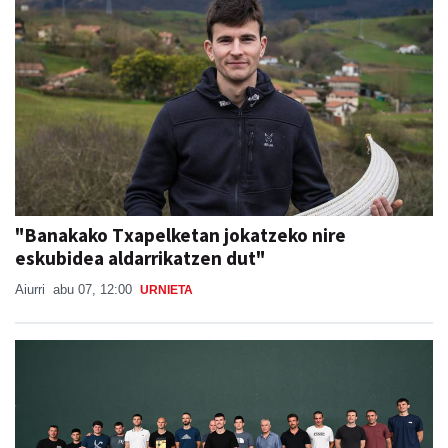
"Banakako Txapelketan jokatzeko nire
eskubidea aldarrikatzen dut"
Aiurri
abu 07, 12:00
URNIETA