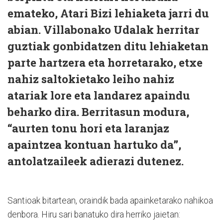
emateko, Atari Bizi lehiaketa jarri du
abian. Villabonako Udalak herritar
guztiak gonbidatzen ditu lehiaketan
parte hartzera eta horretarako, etxe
nahiz saltokietako leiho nahiz
atariak lore eta landarez apaindu
beharko dira. Berritasun modura,
“aurten tonu hori eta laranjaz
apaintzea kontuan hartuko da”,
antolatzaileek adierazi dutenez.
Santioak bitartean, oraindik bada apainketarako nahikoa
denbora. Hiru sari banatuko dira herriko jaietan: