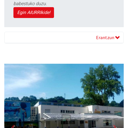
babestuko duzu.
Egin AIURRIkide!
Erantzun