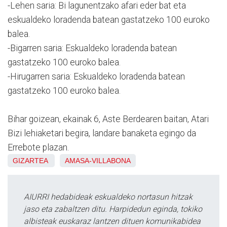
-Lehen saria: Bi lagunentzako afari eder bat eta
eskualdeko loradenda batean gastatzeko 100 euroko
balea.
-Bigarren saria: Eskualdeko loradenda batean
gastatzeko 100 euroko balea.
-Hirugarren saria: Eskualdeko loradenda batean
gastatzeko 100 euroko balea.
Bihar goizean, ekainak 6, Aste Berdearen baitan, Atari
Bizi lehiaketari begira, landare banaketa egingo da
Errebote plazan.
GIZARTEA
AMASA-VILLABONA
AIURRI hedabideak eskualdeko nortasun hitzak
jaso eta zabaltzen ditu. Harpidedun eginda, tokiko
albisteak euskaraz lantzen dituen komunikabidea