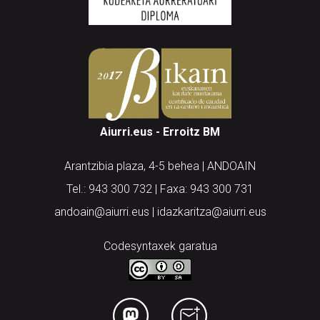
Aiurri.eus - Erroitz BM
Arantzibia plaza, 4-5 behea | ANDOAIN
Tel.: 943 300 732 | Faxa: 943 300 731
andoain@aiurri.eus | idazkaritza@aiurri.eus
Codesyntaxek garatua