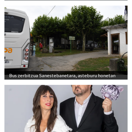
Bus zerbitzua Sanestebanetara, asteburu honetan