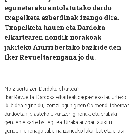
egunetarako antolatutako dardo
txapelketa ezberdinak izango dira.
Txapelketa hauen eta Dardoka
elkartearen nondik norakoak
jakiteko Aiurri bertako bazkide den
Iker Revueltarengana jo du.
Noiz sortu zen Dardoka elkartea?
Iker Revuelta: Dardoka elkarteak dagoeneko lau urteko
ibilbidea egina du, zortzi lagun ginen Goimendi tabernan
dardoetan jolasteko elkartzen ginenak, eta erabaki
genuen elkarte bat egitea. Urraka auzoan aurkitu
genuen lehenago taberna izandako lokal bat eta erosi