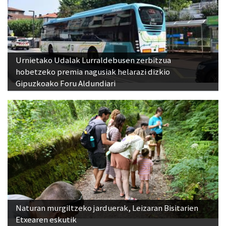
Urnietako Udalak Lurraldebusen zerbitzua
hobetzeko premia nagusiak helarazi dizkio
Gipuzkoako Foru Aldundiari
Naturan murgiltzeko jarduerak, Leizaran Bisitarien
Etxearen eskutik