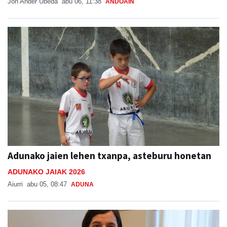
Jon Ander Ubeda
abu 06, 11:38
ANDOAIN
Adunako jaien lehen txanpa, asteburu honetan
ADUNAKO JAIAK 2026
Aiurri
abu 05, 08:47
ADUNA