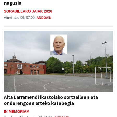
nagusia
SORABILLAKO JAIAK 2026
Aiurri
abu 06, 07:00
ANDOAIN
Aita Larramendi ikastolako sortzaileen eta
ondorengoen arteko katebegia
IN MEMORIAM