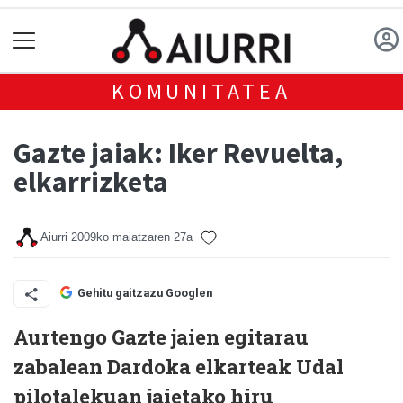
KOMUNITATEA
Gazte jaiak: Iker Revuelta,
elkarrizketa
Aiurri
2009ko maiatzaren 27a
Gehitu gaitzazu Googlen
Aurtengo Gazte jaien egitarau
zabalean Dardoka elkarteak Udal
pilotalekuan jaietako hiru