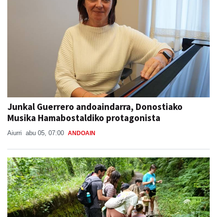
Junkal Guerrero andoaindarra, Donostiako
Musika Hamabostaldiko protagonista
Aiurri
abu 05, 07:00
ANDOAIN