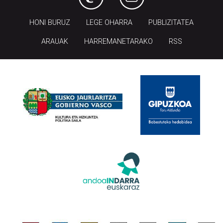
HONI BURUZ
LEGE OHARRA
PUBLIZITATEA
ARAUAK
HARREMANETARAKO
RSS