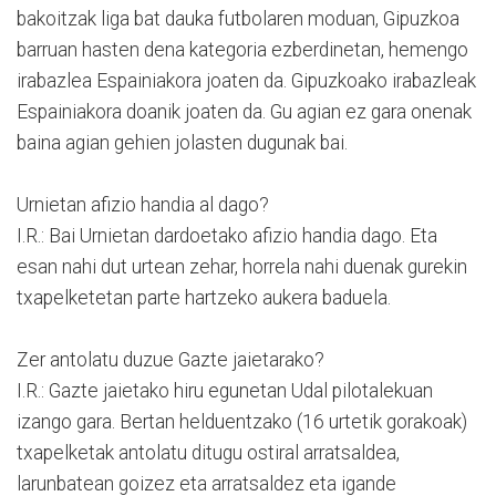
bakoitzak liga bat dauka futbolaren moduan, Gipuzkoa
barruan hasten dena kategoria ezberdinetan, hemengo
irabazlea Espainiakora joaten da. Gipuzkoako irabazleak
Espainiakora doanik joaten da. Gu agian ez gara onenak
baina agian gehien jolasten dugunak bai.
Urnietan afizio handia al dago?
I.R.: Bai Urnietan dardoetako afizio handia dago. Eta
esan nahi dut urtean zehar, horrela nahi duenak gurekin
txapelketetan parte hartzeko aukera baduela.
Zer antolatu duzue Gazte jaietarako?
I.R.: Gazte jaietako hiru egunetan Udal pilotalekuan
izango gara. Bertan helduentzako (16 urtetik gorakoak)
txapelketak antolatu ditugu ostiral arratsaldea,
larunbatean goizez eta arratsaldez eta igande