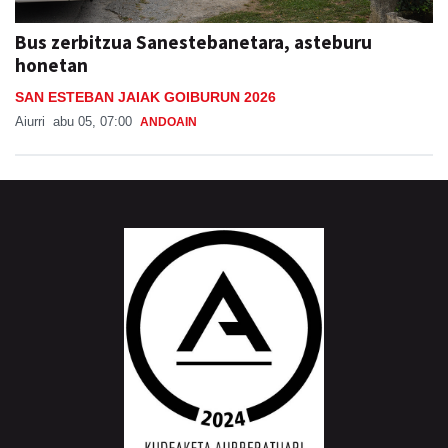
Bus zerbitzua Sanestebanetara, asteburu
honetan
SAN ESTEBAN JAIAK GOIBURUN 2026
Aiurri
abu 05, 07:00
ANDOAIN