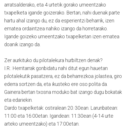
arratsalderako, eta 4 urtetik gorako umeentzako
txapelketa igande goizerako. Bertan, nahi duenak parte
hartu ahal izango du, ez da esperientzi beharrik, izen
ematea ordaintzea nahiko izango da horretarako.
Igande goizeko umeentzako txapelketan izen ematea
doanik izango da.
Zer aurkituko du pilotalekura hurbiltzen denak?
I.R.: Herritarrak gonbidatu nahi ditut egun hauetan
pilotalekutik pasatzera, ez da beharrezkoa jolastea, giro
ederra sortzen da, eta ikusteko ere oso polita da.
Gainera bertan txosna moduko bat izango dugu bokatak
eta edariekin.
Dardo txapelketak: ostiralean 20.·30ean. Larunbatean:
11:00 eta 16:00etan. Igandean: 11:30ean (4-14 urte
arteko umeentzako) eta 17:00etan.