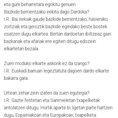
eta gure beharretara egokitu genuen.
Bazkide berrientzako irekita dago Dardoka?
I.R.: Bai irekiak gaude bazkide berrientzako, hasierako
zortziak eta geroztik bazkide egindako beste bostek
osatzen dugu elkartea. Bertan dardoetan ibiltzeaz gain
bazkariak eta afariak ere egiten ditugu edozein
elkartetan bezala.
Zuen moduko elkarte askorik ez da izango?
I.R.: Euskadi barruan legeztatuta dagoen dardo elkarte
bakarra gara.
Urtean zehar zein izaten da zuen egutegia?
I.R.: Gazte festetan eta Sanmieletan txapelketak
antolatzen ditugu. Hortik aparte bi ligetan parte hartzen
dugu, Espainiakoan eta Europakoan, txapelketa