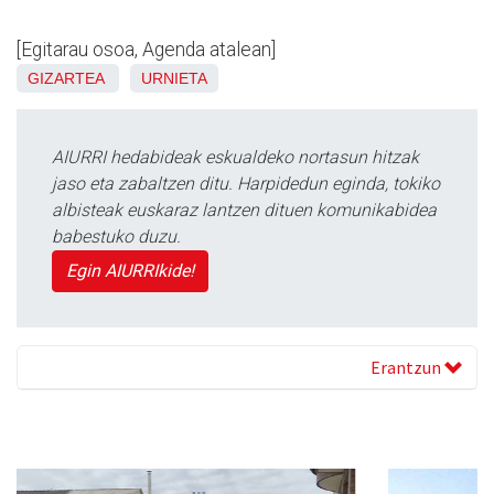
[Egitarau osoa, Agenda atalean]
GIZARTEA
URNIETA
AIURRI hedabideak eskualdeko nortasun hitzak
jaso eta zabaltzen ditu. Harpidedun eginda, tokiko
albisteak euskaraz lantzen dituen komunikabidea
babestuko duzu.
Egin AIURRIkide!
Erantzun