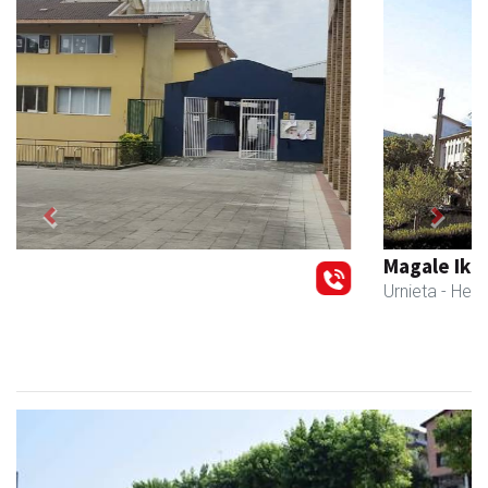
Previous
Next
Magale Ikastetxea
Urnieta
- Hezkuntza