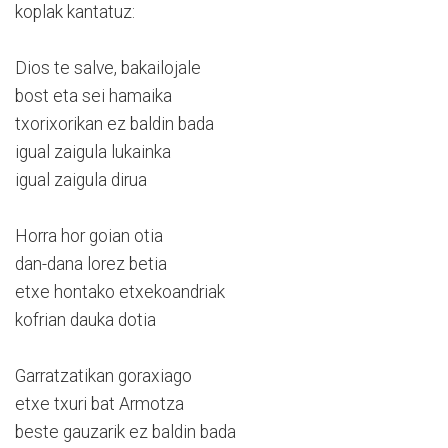
koplak kantatuz:
Dios te salve, bakailojale
bost eta sei hamaika
txorixorikan ez baldin bada
igual zaigula lukainka
igual zaigula dirua
Horra hor goian otia
dan-dana lorez betia
etxe hontako etxekoandriak
kofrian dauka dotia
Garratzatikan goraxiago
etxe txuri bat Armotza
beste gauzarik ez baldin bada