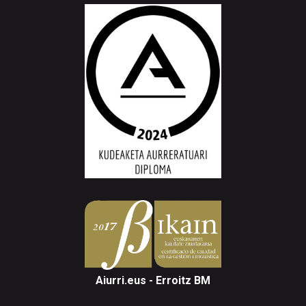
Aiurri.eus - Erroitz BM
Arantzibia plaza, 4-5 behea | ANDOAIN
Tel.: 943 300 732 | Faxa: 943 300 731