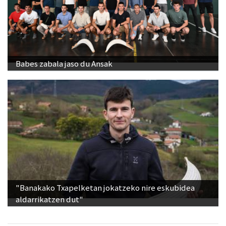
Babes zabala jaso du Ansak
"Banakako Txapelketan jokatzeko nire eskubidea
aldarrikatzen dut"
Ikusienak