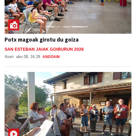
Potx magoak girotu du goiza
SAN ESTEBAN JAIAK GOIBURUN 2026
Aiurri
abu 08, 16:28
ANDOAIN
Kantujira taldearen saioa Goiburuko festetan