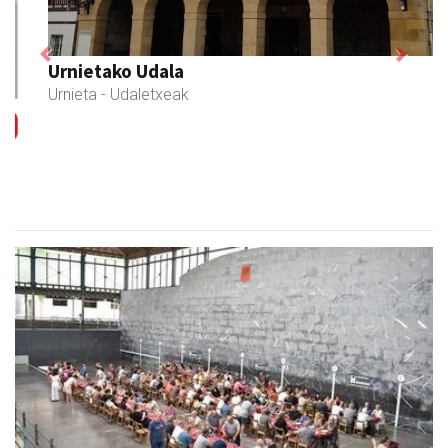
Previous
Next
Urnietako Udala
Urnieta
- Udaletxeak
Txekor Jateko bazkaria Adunan