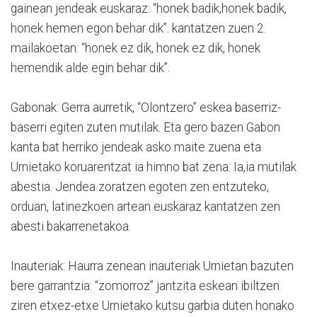
gainean jendeak euskaraz: “honek badik,honek badik,
honek hemen egon behar dik”. kantatzen zuen 2.
mailakoetan: “honek ez dik, honek ez dik, honek
hemendik alde egin behar dik”.
Gabonak: Gerra aurretik, “Olontzero” eskea baserriz-
baserri egiten zuten mutilak. Eta gero bazen Gabon
kanta bat herriko jendeak asko maite zuena eta
Urnietako koruarentzat ia himno bat zena: Ia,ia mutilak
abestia. Jendea zoratzen egoten zen entzuteko,
orduan, latinezkoen artean euskaraz kantatzen zen
abesti bakarrenetakoa.
Inauteriak: Haurra zenean inauteriak Urnietan bazuten
bere garrantzia: “zomorroz” jantzita eskean ibiltzen
ziren etxez-etxe Urnietako kutsu garbia duten honako