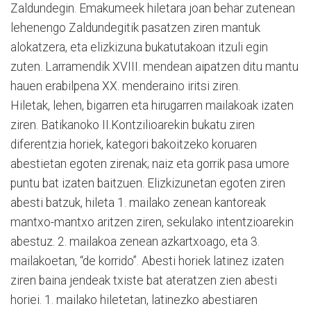
Zaldundegin. Emakumeek hiletara joan behar zutenean
lehenengo Zaldundegitik pasatzen ziren mantuk
alokatzera, eta elizkizuna bukatutakoan itzuli egin
zuten. Larramendik XVIII. mendean aipatzen ditu mantu
hauen erabilpena XX. menderaino iritsi ziren.
Hiletak, lehen, bigarren eta hirugarren mailakoak izaten
ziren. Batikanoko II.Kontzilioarekin bukatu ziren
diferentzia horiek, kategori bakoitzeko koruaren
abestietan egoten zirenak; naiz eta gorrik pasa umore
puntu bat izaten baitzuen. Elizkizunetan egoten ziren
abesti batzuk, hileta 1. mailako zenean kantoreak
mantxo-mantxo aritzen ziren, sekulako intentzioarekin
abestuz. 2. mailakoa zenean azkartxoago, eta 3.
mailakoetan, “de korrido”. Abesti horiek latinez izaten
ziren baina jendeak txiste bat ateratzen zien abesti
horiei. 1. mailako hiletetan, latinezko abestiaren