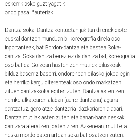
eskerrik asko guztiyagatik
ondo pasa iñauteriak
Dantza-soka: Dantza kontuetan jakitun direnek diote
euskal dantzen munduan bi koreografia direla oso
inportanteak, bat Bordon-dantza eta bestea Soka-
dantza. Soka dantza berez ez da dantza bat, koreografia
oso bat da. Goizean hasten zen mutilek oilaskoak
bilduz baserriz-baserri, ondorenean oilasko jokoa egin
eta herriko kargu diferenteak oso ondo markatzen
zituen dantza-soka egiten zuten. Dantza asten zen
herriko alkatearen alabari (aurre-dantzaria) agurra
dantzatuz, gero atze-dantzaria idazkariaren alabari.
Dantza mutilak asten zuten eta banan-bana neskak
dantzara ateratzen joaten ziren. Azkenean, mutil eta
neska mordo baten artean soka bat osatzen zuten,