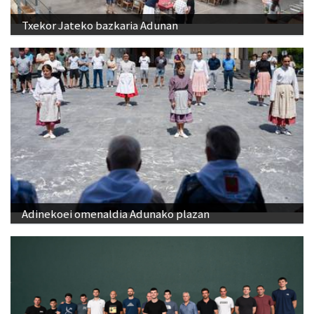
Adinekoei omenaldia Adunako plazan