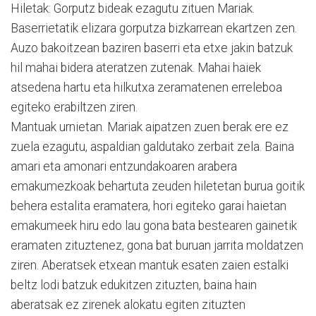
Hiletak: Gorputz bideak ezagutu zituen Mariak.
Baserrietatik elizara gorputza bizkarrean ekartzen zen.
Auzo bakoitzean baziren baserri eta etxe jakin batzuk
hil mahai bidera ateratzen zutenak. Mahai haiek
atsedena hartu eta hilkutxa zeramatenen erreleboa
egiteko erabiltzen ziren.
Mantuak urnietan. Mariak aipatzen zuen berak ere ez
zuela ezagutu, aspaldian galdutako zerbait zela. Baina
amari eta amonari entzundakoaren arabera
emakumezkoak behartuta zeuden hiletetan burua goitik
behera estalita eramatera, hori egiteko garai haietan
emakumeek hiru edo lau gona bata bestearen gainetik
eramaten zituztenez, gona bat buruan jarrita moldatzen
ziren. Aberatsek etxean mantuk esaten zaien estalki
beltz lodi batzuk edukitzen zituzten, baina hain
aberatsak ez zirenek alokatu egiten zituzten