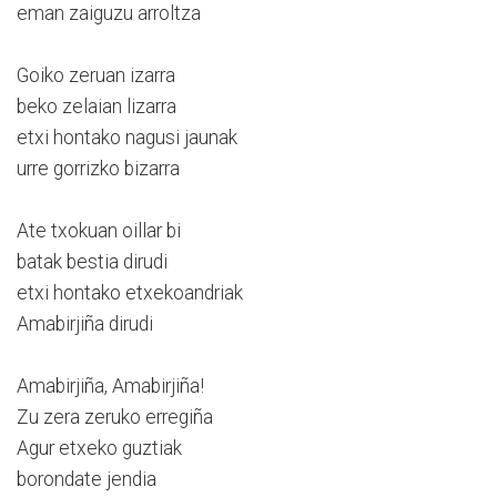
eman zaiguzu arroltza
Goiko zeruan izarra
beko zelaian lizarra
etxi hontako nagusi jaunak
urre gorrizko bizarra
Ate txokuan oillar bi
batak bestia dirudi
etxi hontako etxekoandriak
Amabirjiña dirudi
Amabirjiña, Amabirjiña!
Zu zera zeruko erregiña
Agur etxeko guztiak
borondate jendia