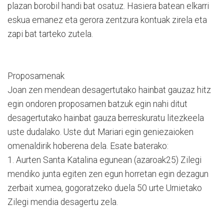
plazan borobil handi bat osatuz. Hasiera batean elkarri
eskua emanez eta gerora zentzura kontuak zirela eta
zapi bat tarteko zutela.
Proposamenak
Joan zen mendean desagertutako hainbat gauzaz hitz
egin ondoren proposamen batzuk egin nahi ditut
desagertutako hainbat gauza berreskuratu litezkeela
uste dudalako. Uste dut Mariari egin geniezaioken
omenaldirik hoberena dela. Esate baterako:
1. Aurten Santa Katalina egunean (azaroak25) Zilegi
mendiko junta egiten zen egun horretan egin dezagun
zerbait xumea, gogoratzeko duela 50 urte Urnietako
Zilegi mendia desagertu zela.