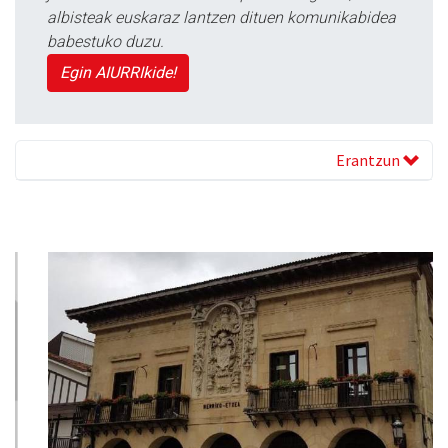
albisteak euskaraz lantzen dituen komunikabidea
babestuko duzu.
Egin AIURRIkide!
Erantzun