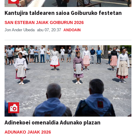
SAN ESTEBAN JAIAK GOIBURUN 2026
Jon Ander Ubeda
abu 07, 20:37
ANDOAIN
Adinekoei omenaldia Adunako plazan
ADUNAKO JAIAK 2026
Joni
abu 08, 21:30
ADUNA