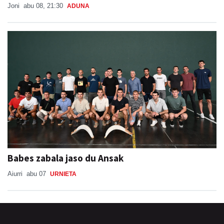
Babes zabala jaso du Ansak
Aiurri
abu 07
URNIETA