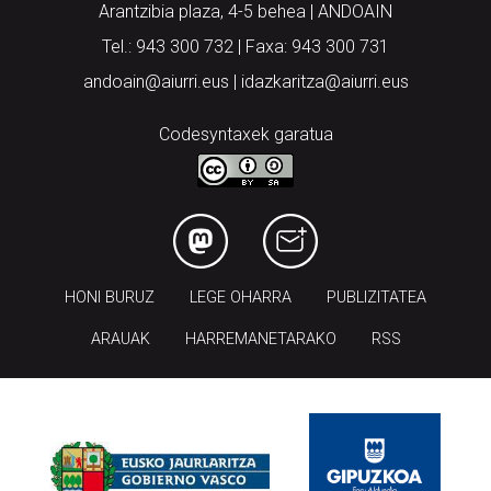
andoain@aiurri.eus | idazkaritza@aiurri.eus
Codesyntaxek garatua
HONI BURUZ
LEGE OHARRA
PUBLIZITATEA
ARAUAK
HARREMANETARAKO
RSS