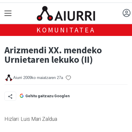
KOMUNITATEA
Arizmendi XX. mendeko
Urnietaren lekuko (II)
Aiurri
2009ko maiatzaren 27a
Gehitu gaitzazu Googlen
Hizlari: Luis Mari Zaldua