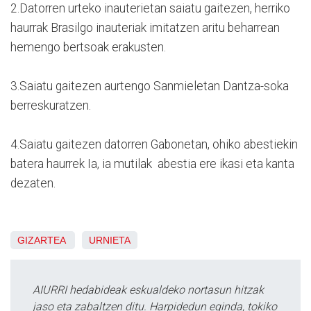
2.Datorren urteko inauterietan saiatu gaitezen, herriko
haurrak Brasilgo inauteriak imitatzen aritu beharrean
hemengo bertsoak erakusten.
3.Saiatu gaitezen aurtengo Sanmieletan Dantza-soka
berreskuratzen.
4.Saiatu gaitezen datorren Gabonetan, ohiko abestiekin
batera haurrek Ia, ia mutilak abestia ere ikasi eta kanta
dezaten.
GIZARTEA
URNIETA
AIURRI hedabideak eskualdeko nortasun hitzak
jaso eta zabaltzen ditu. Harpidedun eginda, tokiko