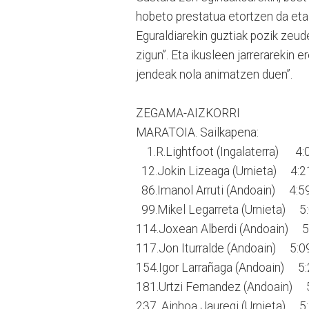
hobeto prestatua etortzen da eta 
Eguraldiarekin guztiak pozik zeud
zigun”. Eta ikusleen jarrerarekin 
jendeak nola animatzen duen”.
ZEGAMA-AIZKORRI
MARATOIA. Sailkapena:
1.R.Lightfoot (Ingalaterra) 4:
12.Jokin Lizeaga (Urnieta) 4:2
86.Imanol Arruti (Andoain) 4:5
99.Mikel Legarreta (Urnieta) 5
114.Joxean Alberdi (Andoain) 5
117.Jon Iturralde (Andoain) 5:0
154.Igor Larrañaga (Andoain) 5:
181.Urtzi Fernandez (Andoain) 
237. Ainhoa Jauregi (Urnieta) 5