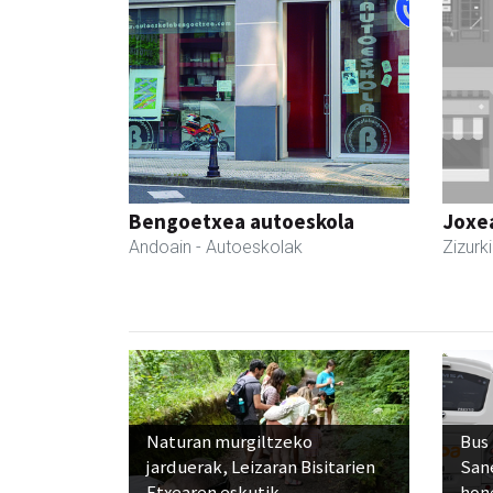
Bengoetxea autoeskola
Joxe
Andoain
- Autoeskolak
Zizurki
Naturan murgiltzeko
Bus
jarduerak, Leizaran Bisitarien
San
Etxearen eskutik
hon