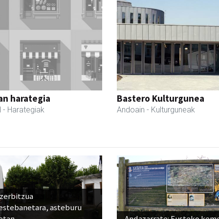
an harategia
Bastero Kulturgunea
l
- Harategiak
Andoain
- Kulturguneak
 zerbitzua
estebanetara, asteburu
etan
Andazarrate: Eusteko kem