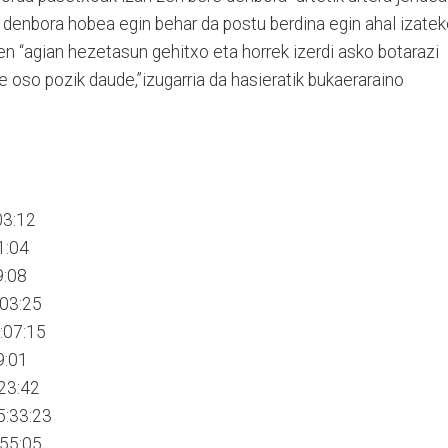
denbora hobea egin behar da postu berdina egin ahal izateko
en “agian hezetasun gehitxo eta horrek izerdi asko botarazi
ere oso pozik daude,”izugarria da hasieratik bukaeraraino
03:12
1:04
9:08
:03:25
:07:15
9:01
23:42
5:33:23
:55:05