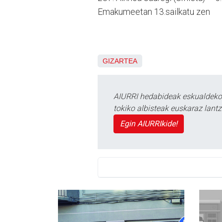
Emakumeetan 13.sailkatu zen
GIZARTEA
AIURRI hedabideak eskualdeko n
tokiko albisteak euskaraz lan
Egin AIURRIkide!