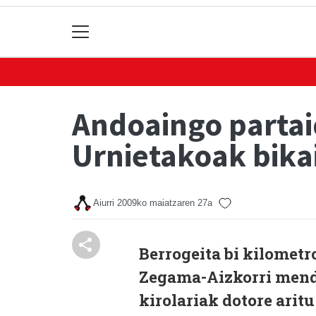
Andoaingo partai
Urnietakoak bikain
Aiurri
2009ko maiatzaren 27a
Berrogeita bi kilometr
Zegama-Aizkorri mendi
kirolariak dotore aritu