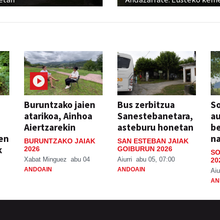
Buruntzako jaien
Bus zerbitzua
So
atarikoa, Ainhoa
Sanestebanetara,
au
Aiertzarekin
asteburu honetan
be
ien
n
BURUNTZAKO JAIAK
SAN ESTEBAN JAIAK
k
2026
GOIBURUN 2026
SO
Xabat Minguez
abu 04
Aiurri
abu 05, 07:00
20
ANDOAIN
ANDOAIN
Aiu
AN