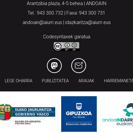
Arantzibia plaza, 4-5 behea | ANDOAIN
Tel.: 943 300 732 | Faxa: 943 300 731
andoain@aiurri.eus | idazkaritza@aiurri.eus
Codesyntaxek garatua
LEGE OHARRA
PUBLIZITATEA
ARAUAK
HARREMANET