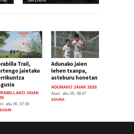
rabilla Trail,
Adunako jaien
rtengo jaietako
lehen txanpa,
rrikuntza
asteburu honetan
agusia
ADUNAKO JAIAK 2026
RABILLAKO JAIAK
Aiurri
abu 05, 08:47
26
ADUNA
rri
abu 06, 07:00
DOAIN