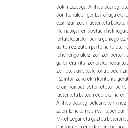
Jokin Lizeaga, Ainhoa Jauregi eta
Jon Iturralde, Igor Larrañaga eta
ezin izan zuen lasterketa bukatu l
Hamabigarren postuan helmugarat
lortutakoarekin baina gehiago ez e
aurten ez zuten parte hartu eta h
lehenengo aldiz izan zen bertan, 
gailurrera iritsi zenerako nabari
zen eta aurrekoak kontrolpean zit
12. iritsi izanarekin kontentu gera
Orain hainbat lasterketetan part
lasterketa batean edo ekainaren 
Ainhoa Jauregi belauneko minez d
zuen. Emakumeen sailkapenean 13.
Mikel Legarreta gaztea beteranoa 
Gustura zen egindakoarekin, bost 