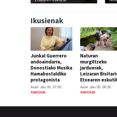
Ikusienak
Junkal Guerrero
Naturan
andoaindarra,
murgiltzeko
Donostiako Musika
jarduerak,
Hamabostaldiko
Leizaran Bisitar
protagonista
Etxearen eskuti
Aiurri
abu 05, 07:00
Aiurri
abu 05, 08:30
ANDOAIN
ANDOAIN