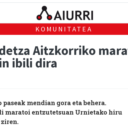
KOMUNITATEA
detza Aitzkorriko mara
 ibili dira
o paseak mendian gora eta behera.
 maratoi entzutetsuan Urnietako hiru
 ziren.