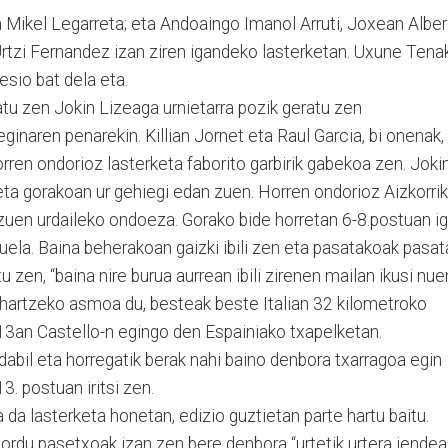
 Mikel Legarreta; eta Andoaingo Imanol Arruti, Joxean Alberd
 Urtzi Fernandez izan ziren igandeko lasterketan. Uxune Tena
esio bat dela eta.
u zen Jokin Lizeaga urnietarra pozik geratu zen
ginaren penarekin. Killian Jornet eta Raul Garcia, bi onenak,
orren ondorioz lasterketa faborito garbirik gabekoa zen. Joki
eta gorakoan ur gehiegi edan zuen. Horren ondorioz Aizkorri
tu zuen urdaileko ondoeza. Gorako bide horretan 6-8.postuan i
uela. Baina beherakoan gaizki ibili zen eta pasatakoak pasat
tu zen, “baina nire burua aurrean ibili zirenen mailan ikusi nuen
e hartzeko asmoa du, besteak beste Italian 32 kilometroko
13an Castello-n egingo den Espainiako txapelketan.
abil eta horregatik berak nahi baino denbora txarragoa egin
 postuan iritsi zen.
da lasterketa honetan, edizio guztietan parte hartu baitu.
ordu pasetxoak izan zen bere denbora “urtetik urtera jendea