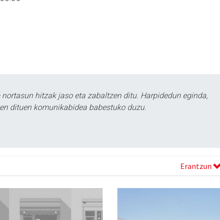
ortasun hitzak jaso eta zabaltzen ditu. Harpidedun eginda,
tzen dituen komunikabidea babestuko duzu.
Erantzun