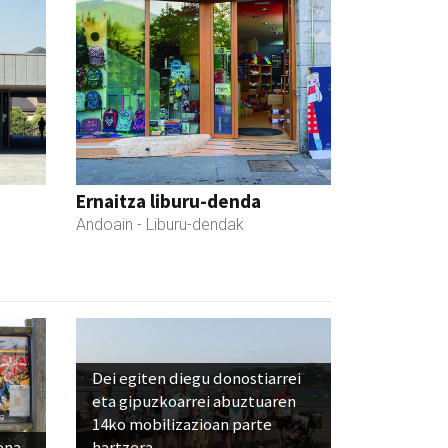
Ernaitza liburu-denda
Andoain
- Liburu-dendak
Dei egiten diegu donostiarrei
eta gipuzkoarrei abuztuaren
14ko mobilizazioan parte
ena
hartzera