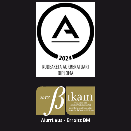
Aiurri.eus - Erroitz BM