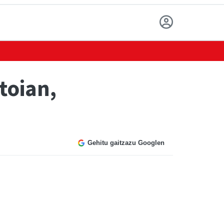
toian,
Gehitu gaitzazu Googlen