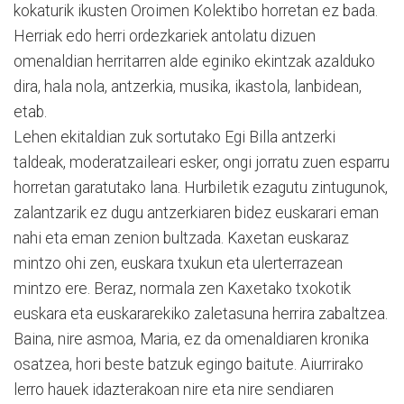
kokaturik ikusten Oroimen Kolektibo horretan ez bada.
Herriak edo herri ordezkariek antolatu dizuen
omenaldian herritarren alde eginiko ekintzak azalduko
dira, hala nola, antzerkia, musika, ikastola, lanbidean,
etab.
Lehen ekitaldian zuk sortutako Egi Billa antzerki
taldeak, moderatzaileari esker, ongi jorratu zuen esparru
horretan garatutako lana. Hurbiletik ezagutu zintugunok,
zalantzarik ez dugu antzerkiaren bidez euskarari eman
nahi eta eman zenion bultzada. Kaxetan euskaraz
mintzo ohi zen, euskara txukun eta ulerterrazean
mintzo ere. Beraz, normala zen Kaxetako txokotik
euskara eta euskararekiko zaletasuna herrira zabaltzea.
Baina, nire asmoa, Maria, ez da omenaldiaren kronika
osatzea, hori beste batzuk egingo baitute. Aiurrirako
lerro hauek idazterakoan nire eta nire sendiaren