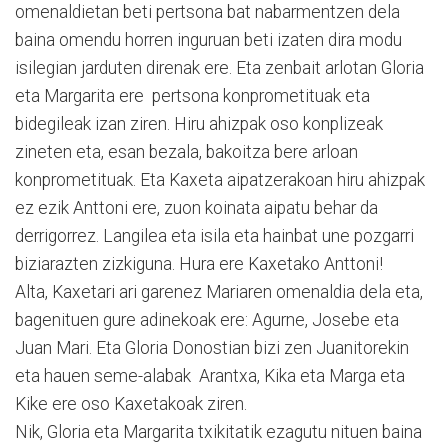
omenaldietan beti pertsona bat nabarmentzen dela
baina omendu horren inguruan beti izaten dira modu
isilegian jarduten direnak ere. Eta zenbait arlotan Gloria
eta Margarita ere pertsona konprometituak eta
bidegileak izan ziren. Hiru ahizpak oso konplizeak
zineten eta, esan bezala, bakoitza bere arloan
konprometituak. Eta Kaxeta aipatzerakoan hiru ahizpak
ez ezik Anttoni ere, zuon koinata aipatu behar da
derrigorrez. Langilea eta isila eta hainbat une pozgarri
biziarazten zizkiguna. Hura ere Kaxetako Anttoni!
Alta, Kaxetari ari garenez Mariaren omenaldia dela eta,
bagenituen gure adinekoak ere: Agurne, Josebe eta
Juan Mari. Eta Gloria Donostian bizi zen Juanitorekin
eta hauen seme-alabak Arantxa, Kika eta Marga eta
Kike ere oso Kaxetakoak ziren.
Nik, Gloria eta Margarita txikitatik ezagutu nituen baina