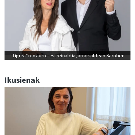
"Tigrea"ren aurre-estreinaldia, arratsaldean Saroben
Ikusienak