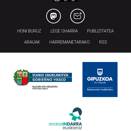
HONI BURUZ
LEGE OHARRA
PUBLIZITATEA
ARAUAK
HARREMANETARAKO
RSS