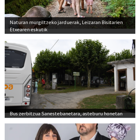
Naturan murgiltzeko jarduerak, Leizaran Bisitarien
Etxearen eskutik
Bus zerbitzua Sanestebanetara, asteburu honetan