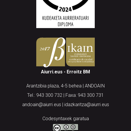
Aiurri.eus - Erroitz BM
Arantzibia plaza, 4-5 behea | ANDOAIN
Tel.: 943 300 732 | Faxa: 943 300 731
andoain@aiurri.eus | idazkaritza@aiurri.eus
Codesyntaxek garatua