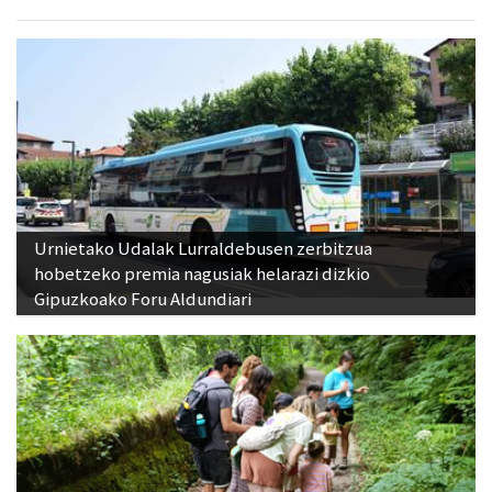
Urnietako Udalak Lurraldebusen zerbitzua
hobetzeko premia nagusiak helarazi dizkio
Gipuzkoako Foru Aldundiari