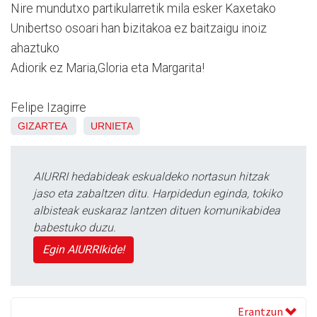
Nire mundutxo partikularretik mila esker Kaxetako
Unibertso osoari han bizitakoa ez baitzaigu inoiz
ahaztuko
Adiorik ez Maria,Gloria eta Margarita!
Felipe Izagirre
GIZARTEA
URNIETA
AIURRI hedabideak eskualdeko nortasun hitzak
jaso eta zabaltzen ditu. Harpidedun eginda, tokiko
albisteak euskaraz lantzen dituen komunikabidea
babestuko duzu.
Egin AIURRIkide!
Erantzun