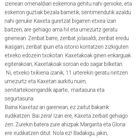
izenean omenaldiari eskerrona gehitu nahi genioke, eta
eskerron guztiak bezala barnetik, sentimendutik azaldu
nahi genuke Kaxeta guretzat bigarren etxea izan
baitzen, are gehiago ama hil eta umezurtz geratu
ginenean. Zenbat barre, zenbat jolasaldi, zenbat eredu
ikasgarri, zenbat ipuin eta istorio kontatzen zizkiguten
etxeko edozein txokotan. Kaxetakoak ginen enkarguak
egiterakoan, Kaxetakoak soroan edo sagar bilketan.
Ni, etxeko txikiena izanik, 11 urterekin geratu nintzen
umezurtz eta Kaxetan aurkitu nuen,
senitartekoengandik aparte, maitasuna eta
segurtasuna.
Baina Kaxetaz ari garenean, ez zaitut bakarrik
irudikatzen. Bai zera! Izan ere, Kaxeta zerbait gehiago
zen. Zurekin batera zure ahizpak Margarita eta Gloria
ere irudikatzen ditut. Nola ez! Badakigu, jakin,