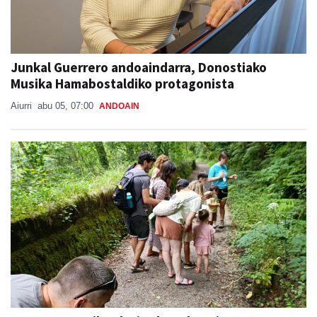
Junkal Guerrero andoaindarra, Donostiako
Musika Hamabostaldiko protagonista
Aiurri
abu 05, 07:00
ANDOAIN