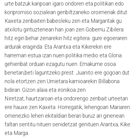
urte batzuk kanpoan igaro ondoren eta politikan edo
konpromiso sozialean genbiltzaneko oroimenak ditut.
Kaxeta zenbaiten babesleku zen eta Margaritak gu
atxilotu gintuztenean han joan zen Gobernu Zibilera
hitz egin behar zenarekin hitz egitera gure egoeraren
ardurak eraginda. Eta Arantxa eta Kikerekin ere
harreman estua izan nuen politika medio eta Gloria
gehienbat orduan ezagutu nuen. Emakume osoa
benetan,beti laguntzeko prest. Juanito ere gogoan dut
nola etortzen zen Urnietara kamioarekin Billabona
bidean. Gizon alaia eta ironikoa zen.
Niretzat, haurtzaroan eta ondorengo zenbait urteetan
ere hauxe zen Kaxeta. Horregatik, lehengoan Mariaren
omenezko lehen ekitaldian berari buruz ari ginenean
faltan sentitu nituen senidetzat genituen Arantxa, Kike
eta Marga.