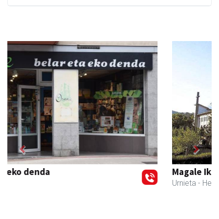
Previous
Next
Magale Ikastetxea
Urnieta
- Hezkuntza