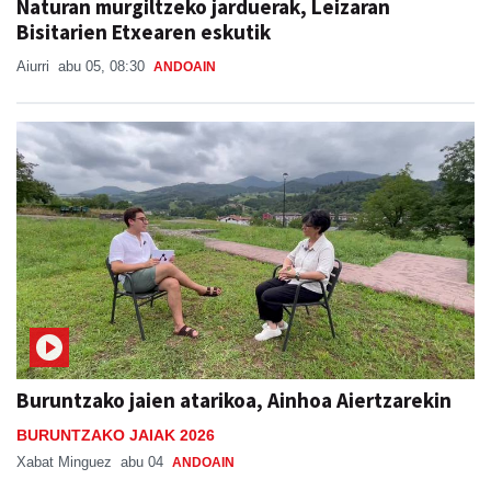
Naturan murgiltzeko jarduerak, Leizaran
Bisitarien Etxearen eskutik
Aiurri
abu 05, 08:30
ANDOAIN
Buruntzako jaien atarikoa, Ainhoa Aiertzarekin
BURUNTZAKO JAIAK 2026
Xabat Minguez
abu 04
ANDOAIN