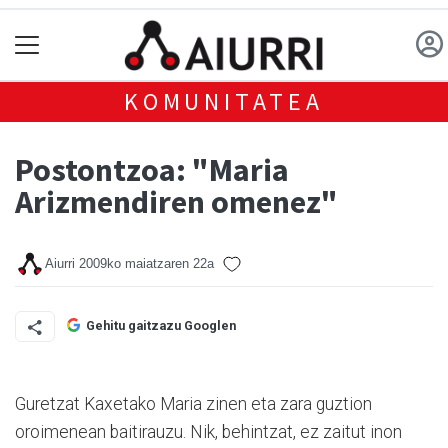
KOMUNITATEA
Postontzoa: "Maria
Arizmendiren omenez"
Aiurri
2009ko maiatzaren 22a
Gehitu gaitzazu Googlen
Guretzat Kaxetako Maria zinen eta zara guztion
oroimenean baitirauzu. Nik, behintzat, ez zaitut inon