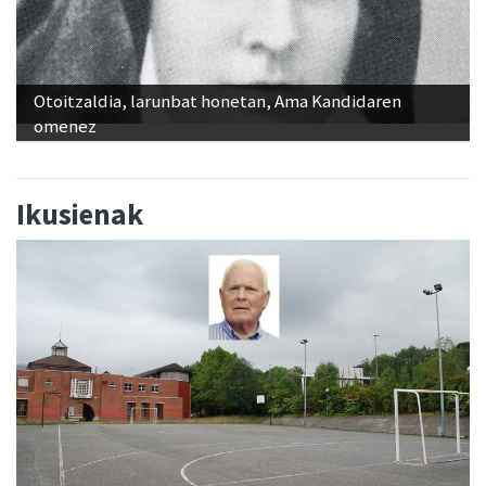
Otoitzaldia, larunbat honetan, Ama Kandidaren
omenez
Ikusienak