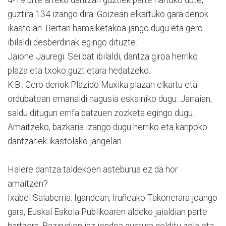
guztira 134 izango dira. Goizean elkartuko gara denok
ikastolan. Bertan hamaiketakoa jango dugu eta gero
ibilaldi desberdinak egingo dituzte.
Jaione Jauregi: Sei bat ibilaldi, dantza giroa herriko
plaza eta txoko guztietara hedatzeko.
K.B.: Gero denok Plazido Muxika plazan elkartu eta
ordubatean emanaldi nagusia eskainiko dugu. Jarraian,
saldu ditugun errifa batzuen zozketa egingo dugu.
Amaitzeko, bazkaria izango dugu herriko eta kanpoko
dantzariek ikastolako jangelan.
Halere dantza taldekoen asteburua ez da hor
amaitzen?
Ixabel Salaberria: Igandean, Iruñeako Takonerara joango
gara, Euskal Eskola Publikoaren aldeko jaialdian parte
hartzera. Bazirudien iaz jendea gustura gelditu zela eta