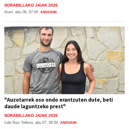
SORABILLAKO JAIAK 2026
Aiurri
abu 06, 07:00
ANDOAIN
"Auzotarrek oso ondo erantzuten dute, beti
daude laguntzeko prest"
SORABILLAKO JAIAK 2026
Lide Ruiz Telleria
abu 07, 08:00
ANDOAIN