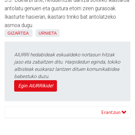
antolatu genuen eta gustura etorri ziren gurasoak.
Ikasturte hasieran, ikastaro trinko bat antolatzeko
asmoa dugu.
GIZARTEA
URNIETA
AIURRI hedabideak eskualdeko nortasun hitzak
jaso eta zabaltzen ditu. Harpidedun eginda, tokiko
albisteak euskaraz lantzen dituen komunikabidea
babestuko duzu.
Egin AIURRIkide!
Erantzun