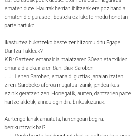
ematen dute. Haurrak herrian ibiltzeak ere poz handia
ematen die gurasoei, bestela ez lukete modu honetan
parte hartuko.
Ikasturtea bukatzeko beste zer hitzordu ditu Egape
Dantza Taldeak?
K.B.: Gazteen emanaldia maiatzaren 30ean eta txikien
emanaldia ekainaren 8an. Biak Saroben.
J.J.: Lehen Saroben, emanaldi guztiak jarraian izaten
ziren. Sarobeko aforoa mugatua izanik, jendea ikusi
ezinik geratzen zen. Horregatik, aurten, dantzarien parte
hartze aldetik, arindu egin dira bi ikuskizunak.
Aurtengo lanak amaituta, hurrengoari begira;
berrikuntzarik bai?
J.J.: Duela bi urte, helduentzat dantza solteko ikastaroa