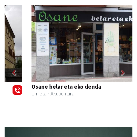
Previous
Next
Osane belar eta eko denda
Urnieta
- Akupuntura