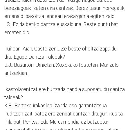
bereziagoak izaten dira dantzak. Berezitasun horregatik,
emanaldi bakoitza jendeari erakargarria egiten zaio.
I.S.: Ez da betiko dantza euskalduna. Beste puntu bat
ematen dio.
Iruñean, Aian, Gasteizen… Ze beste oholtza zapaldu
ditu Egape Dantza Taldeak?
J.J.: Basurton. Urnietan; Xoxokako festetan, Marizulo
antzerkian…
Ikastolarentzat ere bultzada handia suposatu du dantza
taldeak?
K.B.: Bertako irakaslea izanda oso garrantzitsua
iruditzen zait, batez ere zenbat dantzari ditugun ikusita.
Pila bat. Pentsa, Edu Muruamendiaraz batzuetan
ezinean ibiltzen da. Ikastolarentzat oso garrantzitsua