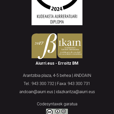
Aiurri.eus - Erroitz BM
Arantzibia plaza, 4-5 behea | ANDOAIN
Tel.: 943 300 732 | Faxa: 943 300 731
andoain@aiurri.eus | idazkaritza@aiurri.eus
Codesyntaxek garatua