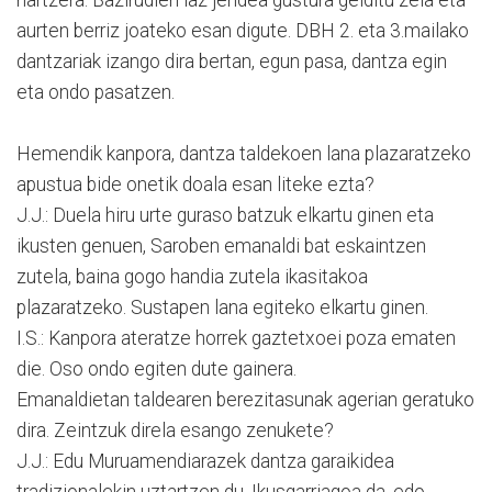
aurten berriz joateko esan digute. DBH 2. eta 3.mailako
dantzariak izango dira bertan, egun pasa, dantza egin
eta ondo pasatzen.
Hemendik kanpora, dantza taldekoen lana plazaratzeko
apustua bide onetik doala esan liteke ezta?
J.J.: Duela hiru urte guraso batzuk elkartu ginen eta
ikusten genuen, Saroben emanaldi bat eskaintzen
zutela, baina gogo handia zutela ikasitakoa
plazaratzeko. Sustapen lana egiteko elkartu ginen.
I.S.: Kanpora ateratze horrek gaztetxoei poza ematen
die. Oso ondo egiten dute gainera.
Emanaldietan taldearen berezitasunak agerian geratuko
dira. Zeintzuk direla esango zenukete?
J.J.: Edu Muruamendiarazek dantza garaikidea
tradizionalekin uztartzen du. Ikusgarriagoa da, edo