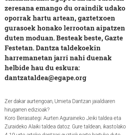
zeresana emango du oraindik udako
oporrak hartu artean, gaztetxoen
gurasoek honako lerrootan aipatzen
duten moduan. Besteak beste, Gazte
Festetan. Dantza taldekoekin
harremanetan jarri nahi duenak
helbide hau du eskura:
dantzataldea@egape.org
Zer dakar aurtengoan, Urnieta Dantzan jaialdiaren
hirugarren edizioak?
Koro Berasategi: Aurten Aguraineko Jeiki taldea eta
Zuraideko Alaiki taldea datoz. Gure taldean, ikastolako
4-19 urte arteko dantzari guztiek parte hartuko dute,