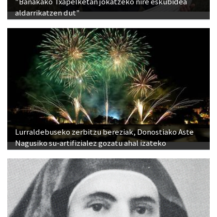
"Banakako Txapelketan jokatzeko nire eskubidea
aldarrikatzen dut"
Lurraldebuseko zerbitzu bereziak, Donostiako Aste
Nagusiko su-artifizialez gozatu ahal izateko