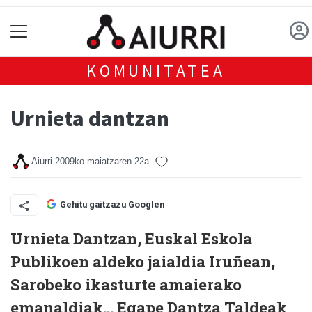
KOMUNITATEA
Urnieta dantzan
Aiurri
2009ko maiatzaren 22a
Gehitu gaitzazu Googlen
Urnieta Dantzan, Euskal Eskola
Publikoen aldeko jaialdia Iruñean,
Sarobeko ikasturte amaierako
emanaldiak… Egape Dantza Taldeak