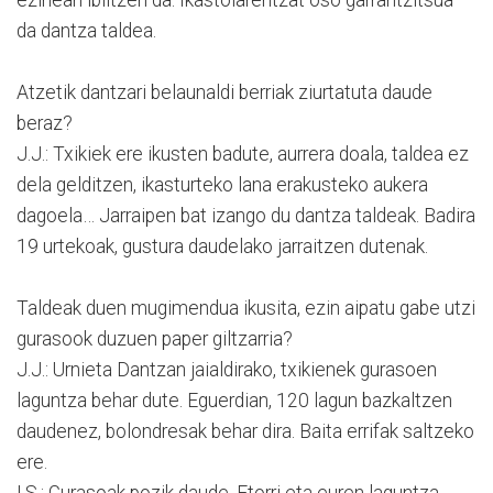
da dantza taldea.
Atzetik dantzari belaunaldi berriak ziurtatuta daude
beraz?
J.J.: Txikiek ere ikusten badute, aurrera doala, taldea ez
dela gelditzen, ikasturteko lana erakusteko aukera
dagoela… Jarraipen bat izango du dantza taldeak. Badira
19 urtekoak, gustura daudelako jarraitzen dutenak.
Taldeak duen mugimendua ikusita, ezin aipatu gabe utzi
gurasook duzuen paper giltzarria?
J.J.: Urnieta Dantzan jaialdirako, txikienek gurasoen
laguntza behar dute. Eguerdian, 120 lagun bazkaltzen
daudenez, bolondresak behar dira. Baita errifak saltzeko
ere.
I.S.: Gurasoak pozik daude. Etorri eta euren laguntza