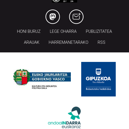
HONI BURUZ
LEGE OHARRA
PUBLIZITATEA
ARAUAK
HARREMANETARAKO
RSS