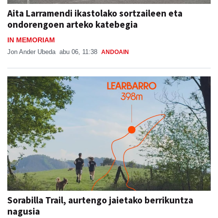
Aita Larramendi ikastolako sortzaileen eta
ondorengoen arteko katebegia
IN MEMORIAM
Jon Ander Ubeda
abu 06, 11:38
ANDOAIN
Sorabilla Trail, aurtengo jaietako berrikuntza
nagusia