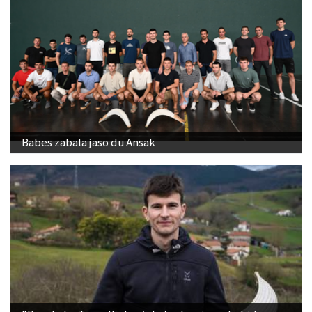
Babes zabala jaso du Ansak