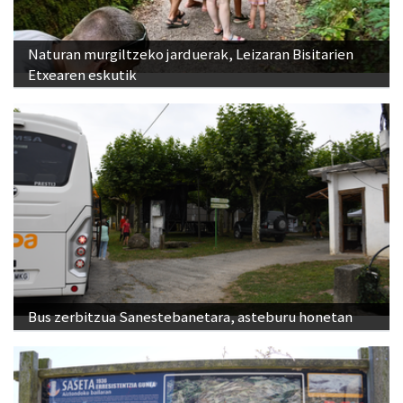
Naturan murgiltzeko jarduerak, Leizaran Bisitarien
Etxearen eskutik
Bus zerbitzua Sanestebanetara, asteburu honetan