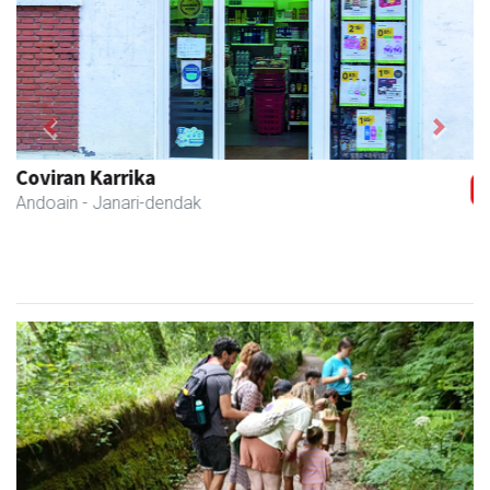
Previous
Next
Itxaspe
Urnieta
- Frutategiak