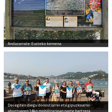
Andazarrate: Eusteko kemena
Dei egiten diegu donostiarrei eta gipuzkoarrei
abuztuaren 14ko mobilizazioan parte hartzera