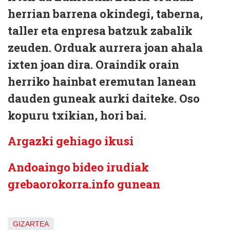
herrian barrena okindegi, taberna,
taller eta enpresa batzuk zabalik
zeuden. Orduak aurrera joan ahala
ixten joan dira. Oraindik orain
herriko hainbat eremutan lanean
dauden guneak aurki daiteke. Oso
kopuru txikian, hori bai.
Argazki gehiago ikusi
Andoaingo bideo irudiak
grebaorokorra.info gunean
GIZARTEA