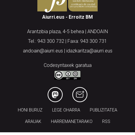
Aiurri.eus - Erroitz BM
Arantzibia plaza, 4-5 behea | ANDOAIN
Tel.: 943 300 732 | Faxa: 943 300 731
andoain@aiurri.eus | idazkaritza@aiurri.eus
Codesyntaxek garatua
HONI BURUZ
LEGE OHARRA
PUBLIZITATEA
ARAUAK
HARREMANETARAKO
RSS