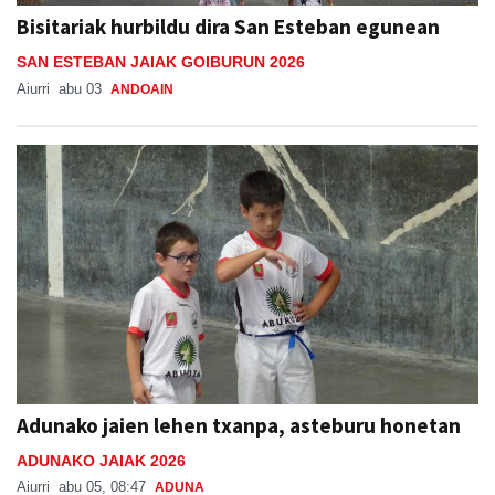
Bisitariak hurbildu dira San Esteban egunean
SAN ESTEBAN JAIAK GOIBURUN 2026
Aiurri
abu 03
ANDOAIN
Adunako jaien lehen txanpa, asteburu honetan
ADUNAKO JAIAK 2026
Aiurri
abu 05, 08:47
ADUNA