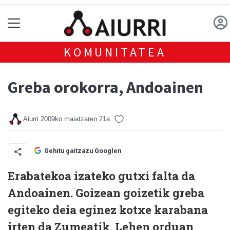
KOMUNITATEA
Greba orokorra, Andoainen
Aiurri
2009ko maiatzaren 21a
Gehitu gaitzazu Googlen
Erabatekoa izateko gutxi falta da
Andoainen. Goizean goizetik greba
egiteko deia eginez kotxe karabana
irten da Zumeatik. Lehen orduan