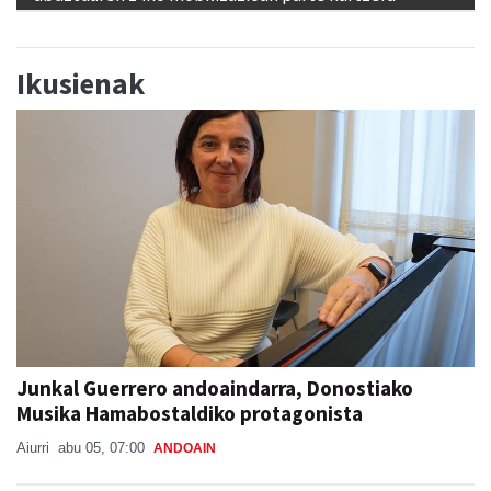
Ikusienak
Junkal Guerrero andoaindarra, Donostiako
Musika Hamabostaldiko protagonista
Aiurri
abu 05, 07:00
ANDOAIN