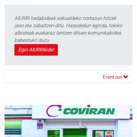
AIURRI hedabideak eskualdeko nortasun hitzak
jaso eta zabaltzen ditu. Harpidedun eginda, tokiko
albisteak euskaraz lantzen dituen komunikabidea
babestuko duzu.
Egin AIURRIkide!
Erantzun