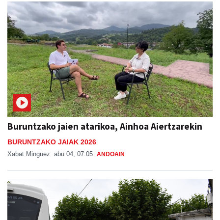
Buruntzako jaien atarikoa, Ainhoa Aiertzarekin
BURUNTZAKO JAIAK 2026
Xabat Minguez
abu 04, 07:05
ANDOAIN