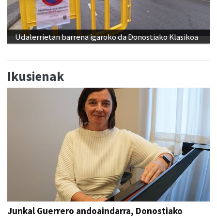
Udalerrietan barrena igaroko da Donostiako Klasikoa
Ikusienak
Junkal Guerrero andoaindarra, Donostiako