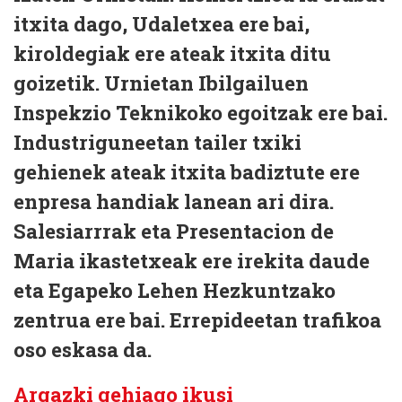
itxita dago, Udaletxea ere bai,
kiroldegiak ere ateak itxita ditu
goizetik. Urnietan Ibilgailuen
Inspekzio Teknikoko egoitzak ere bai.
Industriguneetan tailer txiki
gehienek ateak itxita badiztute ere
enpresa handiak lanean ari dira.
Salesiarrrak eta Presentacion de
Maria ikastetxeak ere irekita daude
eta Egapeko Lehen Hezkuntzako
zentrua ere bai. Errepideetan trafikoa
oso eskasa da.
Argazki gehiago ikusi