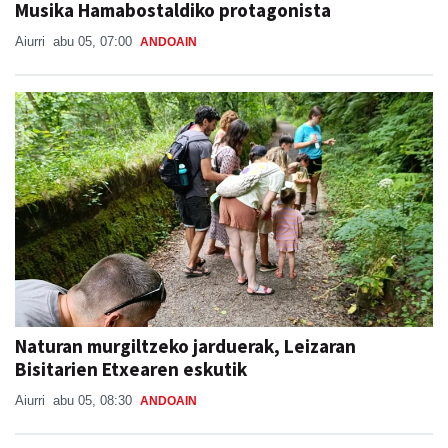
Musika Hamabostaldiko protagonista
Aiurri
abu 05, 07:00
ANDOAIN
Naturan murgiltzeko jarduerak, Leizaran
Bisitarien Etxearen eskutik
Aiurri
abu 05, 08:30
ANDOAIN