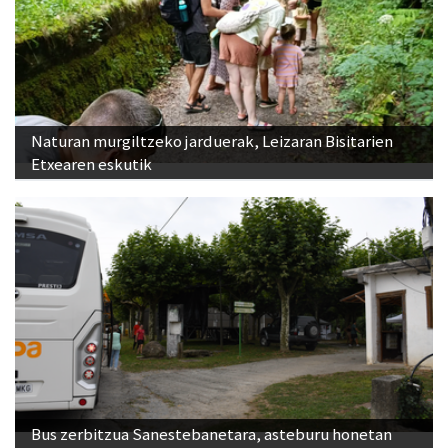
Naturan murgiltzeko jarduerak, Leizaran Bisitarien
Etxearen eskutik
Bus zerbitzua Sanestebanetara, asteburu honetan