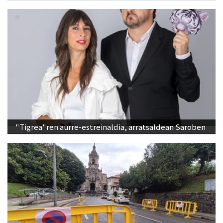
"Tigrea"ren aurre-estreinaldia, arratsaldean Saroben