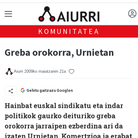
KOMUNITATEA
Greba orokorra, Urnietan
Aiurri
2009ko maiatzaren 21a
Gehitu gaitzazu Googlen
Hainbat euskal sindikatu eta indar
politikok gaurko deituriko greba
orokorra jarraipen ezberdina ari da
izaten Urnietan. Komertzioa ia erabat