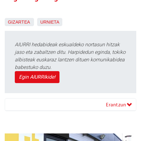
GIZARTEA
URNIETA
AIURRI hedabideak eskualdeko nortasun hitzak
jaso eta zabaltzen ditu. Harpidedun eginda, tokiko
albisteak euskaraz lantzen dituen komunikabidea
babestuko duzu.
Egin AIURRIkide!
Erantzun