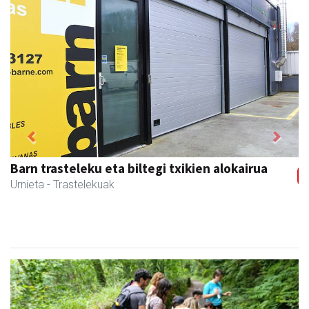
Previous
Next
Magale Ikastetxea
Urnieta
- Hezkuntza