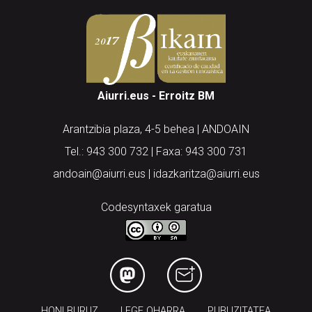
Aiurri.eus - Erroitz BM
Arantzibia plaza, 4-5 behea | ANDOAIN
Tel.: 943 300 732 | Faxa: 943 300 731
andoain@aiurri.eus | idazkaritza@aiurri.eus
Codesyntaxek garatua
HONI BURUZ
LEGE OHARRA
PUBLIZITATEA