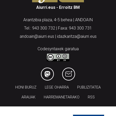
Aiurri.eus - Erroitz BM
Arantzibia plaza, 4-5 behea | ANDOAIN
Tel.: 943 300 732 | Faxa: 943 300 731
andoain@aiurri.eus | idazkaritza@aiurri.eus
Codesyntaxek garatua
HONI BURUZ
LEGE OHARRA
PUBLIZITATEA
ARAUAK
HARREMANETARAKO
RSS