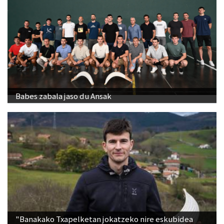
Babes zabala jaso du Ansak
"Banakako Txapelketan jokatzeko nire eskubidea