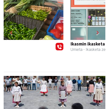
Previous
Next
Ikasmin ikasketa zentroa
Urnieta
- Ikasketa zentroak