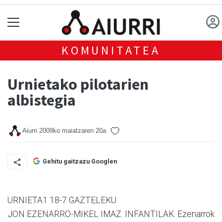
KOMUNITATEA
Urnietako pilotarien
albistegia
Aiurri
2009ko maiatzaren 20a
Gehitu gaitzazu Googlen
URNIETA1 18-7 GAZTELEKU
JON EZENARRO-MIKEL IMAZ. INFANTILAK. Ezenarrok