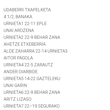
UDABERRI TXAPELKETA
4 1/2, BANAKA.
URNIETA1 22-11 EPLE
UNAI AROZENA.
URNIETA2 22-9 BEHAR ZANA
AHETZE ETXEBERRIA.
ALDE ZAHARRA 22-14 URNIETA3
AITOR PAGOLA.
URNIETA4 22-5 ZARAUTZ
ANDER OIARBIDE.
URNIETA5 14-22 GAZTELEKU
UNAI GARIN.
URNIETA6 22-9 BEHAR ZANA
ARITZ LIZASO.
URNIETA7 22–19 SEGURAKO