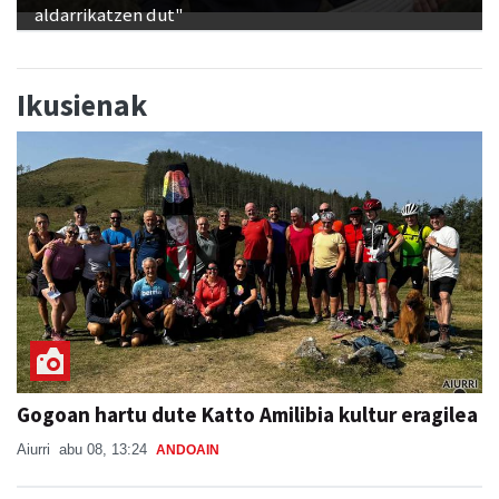
aldarrikatzen dut"
Ikusienak
Gogoan hartu dute Katto Amilibia kultur eragilea
Aiurri
abu 08, 13:24
ANDOAIN