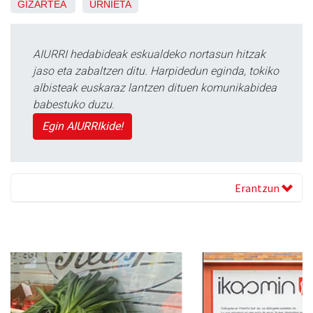
GIZARTEA
URNIETA
AIURRI hedabideak eskualdeko nortasun hitzak
jaso eta zabaltzen ditu. Harpidedun eginda, tokiko
albisteak euskaraz lantzen dituen komunikabidea
babestuko duzu.
Egin AIURRIkide!
Erantzun