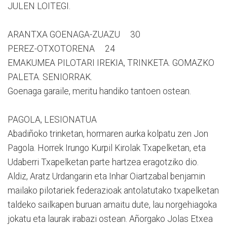
JULEN LOITEGI.
ARANTXA GOENAGA-ZUAZU 30
PEREZ-OTXOTORENA 24
EMAKUMEA PILOTARI IREKIA, TRINKETA. GOMAZKO
PALETA. SENIORRAK.
Goenaga garaile, meritu handiko tantoen ostean.
PAGOLA, LESIONATUA
Abadiñoko trinketan, hormaren aurka kolpatu zen Jon
Pagola. Horrek Irungo Kurpil Kirolak Txapelketan, eta
Udaberri Txapelketan parte hartzea eragotziko dio.
Aldiz, Aratz Urdangarin eta Inhar Oiartzabal benjamin
mailako pilotariek federazioak antolatutako txapelketan
taldeko sailkapen buruan amaitu dute, lau norgehiagoka
jokatu eta laurak irabazi ostean. Añorgako Jolas Etxea