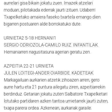
aurrelari gisa bikain jokatu zuen. Imazek atzelari
moduan, pilotakada ederrak jaurti zituen. Udaberri
Txapelketako amaiera faseko txartela emango dien
bigarren postuaren alde borrokatuko dute.
URNIETA2 5-18 HERNANI1
SERGIO ODRIOZOLA-CAMILO RUIZ. INFANTILAK.
Hernaniarren nagusitasuna agerian geratu zen.
AZPEITIA 22-21 URNIETA
JULEN LOITEGI-ANDER OIARBIDE. KADETEAK.
Markagailuan aurkarien atzetik zihoazen arren, gero
aurre hartu eta 21 puntura ailegatu ziren, azpeitiarrekin
berdinduz. Getarian jokatu zuten Salbatore Txapelketari
lotutako partidaren azken tantoa urnietarrek jaurti zuten,
txapa parera ordea. Azkenean, aurkariak garaile.