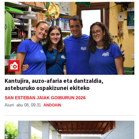
Kantujira, auzo-afaria eta dantzaldia,
asteburuko ospakizunei ekiteko
SAN ESTEBAN JAIAK GOIBURUN 2026
Aiurri
abu 08, 09:31
ANDOAIN