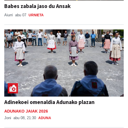
Babes zabala jaso du Ansak
Aiurri
abu 07
URNIETA
Adinekoei omenaldia Adunako plazan
ADUNAKO JAIAK 2026
Joni
abu 08, 21:30
ADUNA