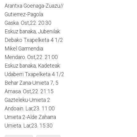
Arantxa Goenaga-Zuazu//
Gutierrez-Pagola
Gaska. Ost,22. 20:30
Eskuz banaka, Jubenilak
Debako Txapelketa 4 1/2
Mikel Garmendia
Mendaro. Ost,22. 21:00
Eskuz banaka, Kadeteak
Udaberri Txapelketa 4 1/2
Behar Zana-Urnieta 7, 5
Amasa. Ost,22. 21:15
Gazteleku-Urnieta 2
Andoain. Lar,23. 11:00
Urnieta 2-Alde Zaharra
Urnieta. Lar,23. 15:30