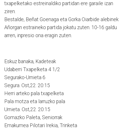
txapelketako estreinaldiko partidan ere garaile izan
ziren.
Bestalde, Beñat Goenaga eta Gorka Oiarbide alebinek
Añorgan estraineko partida jokatu zuten. 10-16 galdu
arren, inpresio ona eragin zuten.
Eskuz banaka, Kadeteak
Udaberri Txapelketa 4 1/2
Segurako-Urnieta 6
Segura. Ost,22. 20:15
Herri arteko pala txapelketa
Pala motza eta larruzko pala
Urnieta. Ost,22. 20:15
Gomazko Paleta, Seniorrak
Emakumea Pilotari Irekia, Trinketa