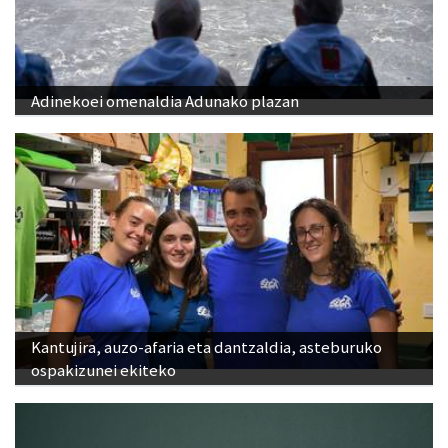
Adinekoei omenaldia Adunako plazan
Kantujira, auzo-afaria eta dantzaldia, asteburuko
ospakizunei ekiteko