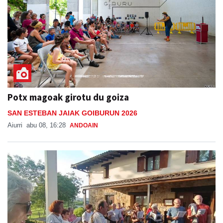
Potx magoak girotu du goiza
SAN ESTEBAN JAIAK GOIBURUN 2026
Aiurri
abu 08, 16:28
ANDOAIN