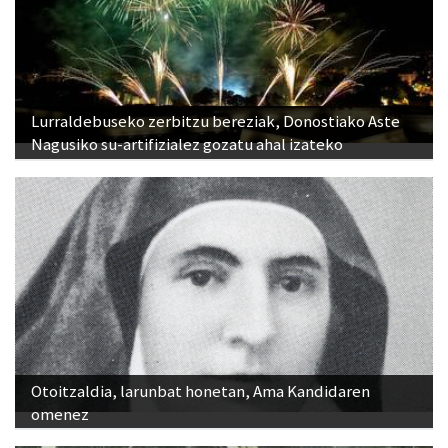
Lurraldebuseko zerbitzu bereziak, Donostiako Aste
Nagusiko su-artifizialez gozatu ahal izateko
Otoitzaldia, larunbat honetan, Ama Kandidaren
omenez