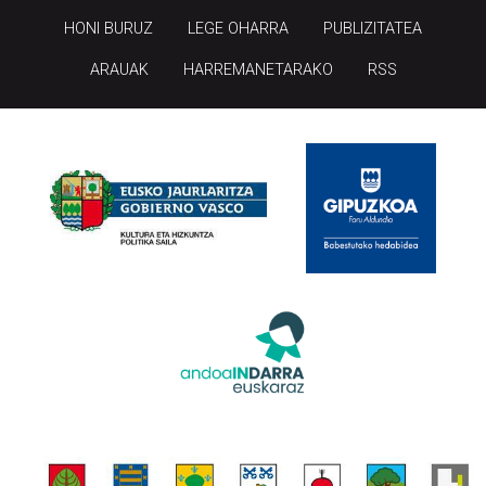
HONI BURUZ
LEGE OHARRA
PUBLIZITATEA
ARAUAK
HARREMANETARAKO
RSS