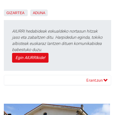
GIZARTEA
ADUNA
AIURRI hedabideak eskualdeko nortasun hitzak
jaso eta zabaltzen ditu. Harpidedun eginda, tokiko
albisteak euskaraz lantzen dituen komunikabidea
babestuko duzu.
Egin AIURRIkide!
Erantzun