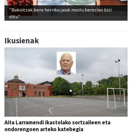
"Bakoitzak bere herriko jaiak modu berezian bizi
ditu"
Ikusienak
Aita Larramendi ikastolako sortzaileen eta
ondorengoen arteko katebegia