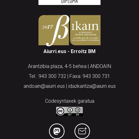
Aiurri.eus - Erroitz BM
Arantzibia plaza, 4-5 behea | ANDOAIN
Tel.: 943 300 732 | Faxa: 943 300 731
andoain@aiurri.eus | idazkaritza@aiurri.eus
Codesyntaxek garatua