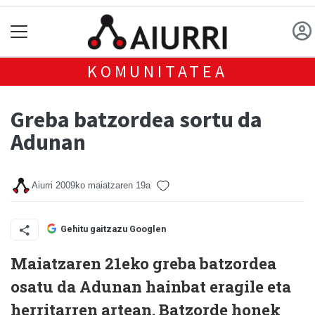
KOMUNITATEA
Greba batzordea sortu da
Adunan
Aiurri
2009ko maiatzaren 19a
Gehitu gaitzazu Googlen
Maiatzaren 21eko greba batzordea
osatu da Adunan hainbat eragile eta
herritarren artean. Batzorde honek