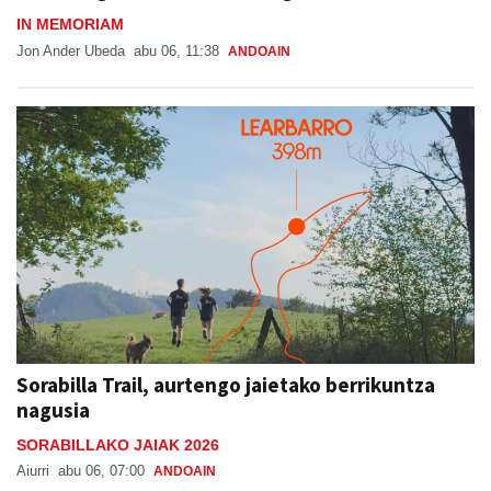
IN MEMORIAM
Jon Ander Ubeda
abu 06, 11:38
ANDOAIN
Sorabilla Trail, aurtengo jaietako berrikuntza
nagusia
SORABILLAKO JAIAK 2026
Aiurri
abu 06, 07:00
ANDOAIN