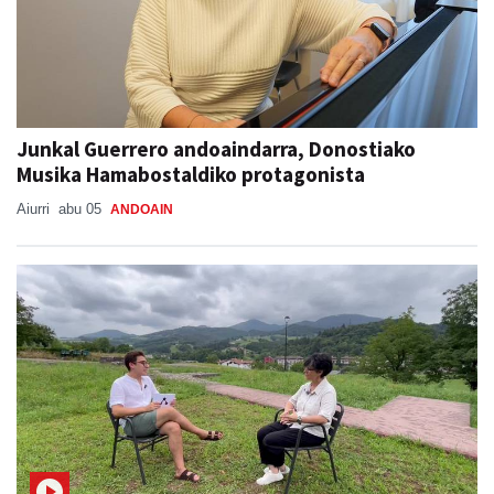
Junkal Guerrero andoaindarra, Donostiako
Musika Hamabostaldiko protagonista
Aiurri
abu 05
ANDOAIN