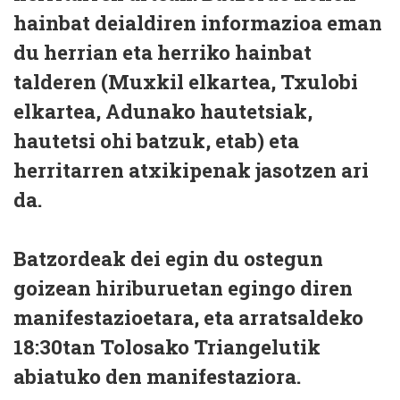
hainbat deialdiren informazioa eman
du herrian eta herriko hainbat
talderen (Muxkil elkartea, Txulobi
elkartea, Adunako hautetsiak,
hautetsi ohi batzuk, etab) eta
herritarren atxikipenak jasotzen ari
da.
Batzordeak dei egin du ostegun
goizean hiriburuetan egingo diren
manifestazioetara, eta arratsaldeko
18:30tan Tolosako Triangelutik
abiatuko den manifestaziora.