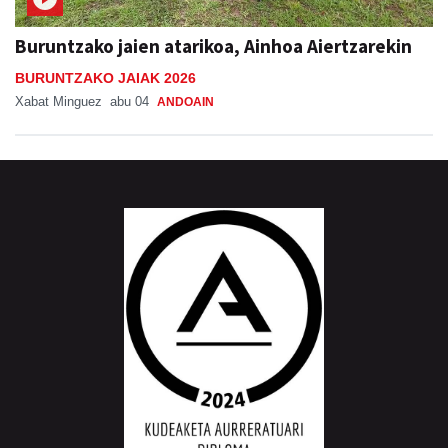
Buruntzako jaien atarikoa, Ainhoa Aiertzarekin
BURUNTZAKO JAIAK 2026
Xabat Minguez
abu 04
ANDOAIN