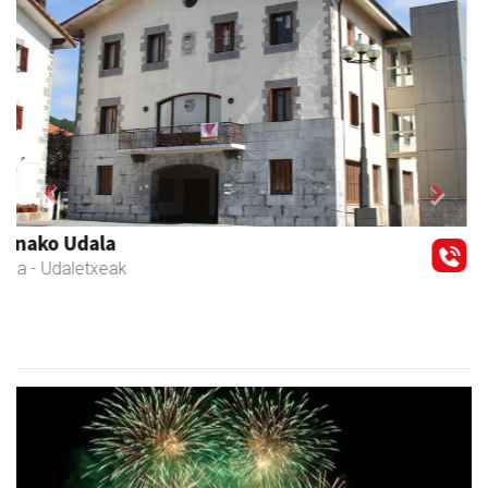
Previous
Next
Andoaingo Udala
Andoain
- Udaletxeak