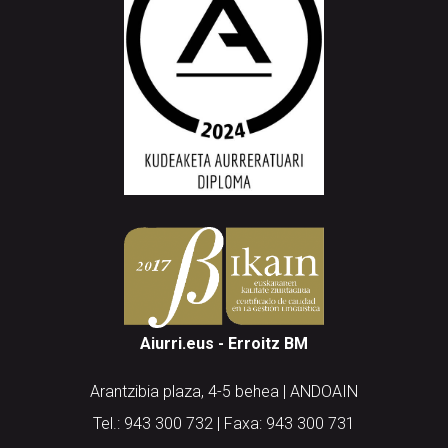
Aiurri.eus - Erroitz BM
Arantzibia plaza, 4-5 behea | ANDOAIN
Tel.: 943 300 732 | Faxa: 943 300 731