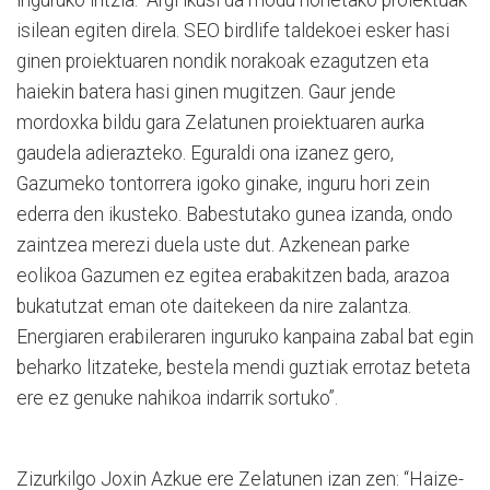
inguruko iritzia: “Argi ikusi da modu honetako proiektuak
isilean egiten direla. SEO birdlife taldekoei esker hasi
ginen proiektuaren nondik norakoak ezagutzen eta
haiekin batera hasi ginen mugitzen. Gaur jende
mordoxka bildu gara Zelatunen proiektuaren aurka
gaudela adierazteko. Eguraldi ona izanez gero,
Gazumeko tontorrera igoko ginake, inguru hori zein
ederra den ikusteko. Babestutako gunea izanda, ondo
zaintzea merezi duela uste dut. Azkenean parke
eolikoa Gazumen ez egitea erabakitzen bada, arazoa
bukatutzat eman ote daitekeen da nire zalantza.
Energiaren erabileraren inguruko kanpaina zabal bat egin
beharko litzateke, bestela mendi guztiak errotaz beteta
ere ez genuke nahikoa indarrik sortuko”.
Zizurkilgo Joxin Azkue ere Zelatunen izan zen: “Haize-