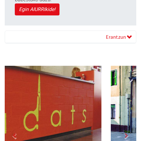
Egin AIURRIkide!
Erantzun
Previous
Next