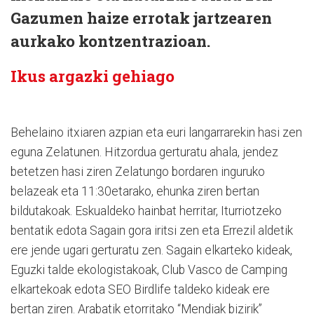
Gazumen haize errotak jartzearen
aurkako kontzentrazioan.
Ikus argazki gehiago
Behelaino itxiaren azpian eta euri langarrarekin hasi zen
eguna Zelatunen. Hitzordua gerturatu ahala, jendez
betetzen hasi ziren Zelatungo bordaren inguruko
belazeak eta 11:30etarako, ehunka ziren bertan
bildutakoak. Eskualdeko hainbat herritar, Iturriotzeko
bentatik edota Sagain gora iritsi zen eta Errezil aldetik
ere jende ugari gerturatu zen. Sagain elkarteko kideak,
Eguzki talde ekologistakoak, Club Vasco de Camping
elkartekoak edota SEO Birdlife taldeko kideak ere
bertan ziren. Arabatik etorritako “Mendiak bizirik”