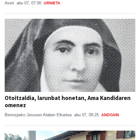
Aiurri
abu 07, 07:00
URNIETA
Otoitzaldia, larunbat honetan, Ama Kandidaren
omenez
Berrozpeko Jesusen Alaben Elkartea
abu 07, 09:25
ANDOAIN