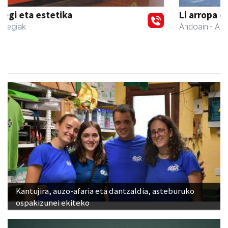
Li arropa eta osagarriak
Andoain
- Arropa-dendak
Kantujira, auzo-afaria eta dantzaldia, asteburuko
ospakizunei ekiteko