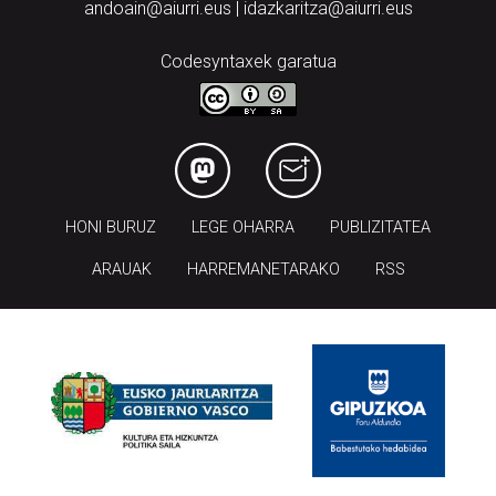
andoain@aiurri.eus | idazkaritza@aiurri.eus
Codesyntaxek garatua
HONI BURUZ
LEGE OHARRA
PUBLIZITATEA
ARAUAK
HARREMANETARAKO
RSS