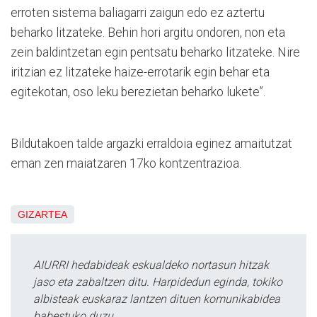
erroten sistema baliagarri zaigun edo ez aztertu
beharko litzateke. Behin hori argitu ondoren, non eta
zein baldintzetan egin pentsatu beharko litzateke. Nire
iritzian ez litzateke haize-errotarik egin behar eta
egitekotan, oso leku berezietan beharko lukete”.
Bildutakoen talde argazki erraldoia eginez amaitutzat
eman zen maiatzaren 17ko kontzentrazioa.
GIZARTEA
AIURRI hedabideak eskualdeko nortasun hitzak
jaso eta zabaltzen ditu. Harpidedun eginda, tokiko
albisteak euskaraz lantzen dituen komunikabidea
babestuko duzu.