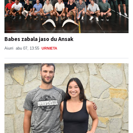
Babes zabala jaso du Ansak
Aiurri
abu 07, 13:55
URNIETA