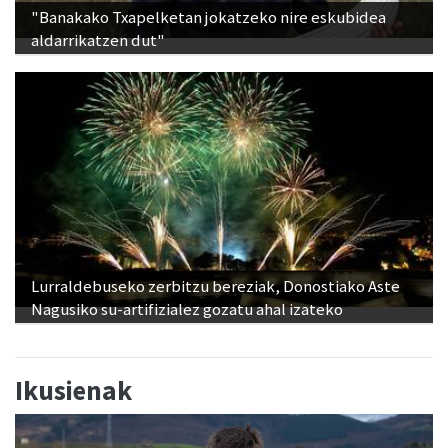
"Banakako Txapelketan jokatzeko nire eskubidea
aldarrikatzen dut"
Lurraldebuseko zerbitzu bereziak, Donostiako Aste
Nagusiko su-artifizialez gozatu ahal izateko
Ikusienak