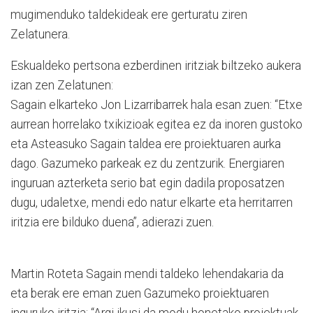
mugimenduko taldekideak ere gerturatu ziren
Zelatunera.
Eskualdeko pertsona ezberdinen iritziak biltzeko aukera
izan zen Zelatunen:
Sagain elkarteko Jon Lizarribarrek hala esan zuen: “Etxe
aurrean horrelako txikizioak egitea ez da inoren gustoko
eta Asteasuko Sagain taldea ere proiektuaren aurka
dago. Gazumeko parkeak ez du zentzurik. Energiaren
inguruan azterketa serio bat egin dadila proposatzen
dugu, udaletxe, mendi edo natur elkarte eta herritarren
iritzia ere bilduko duena”, adierazi zuen.
Martin Roteta Sagain mendi taldeko lehendakaria da
eta berak ere eman zuen Gazumeko proiektuaren