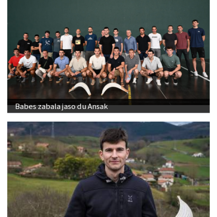
Babes zabala jaso du Ansak