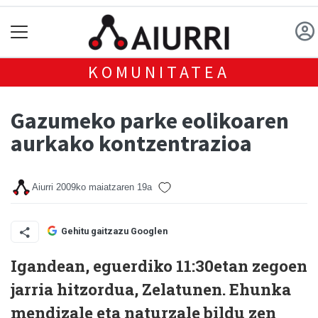
KOMUNITATEA
Gazumeko parke eolikoaren
aurkako kontzentrazioa
Aiurri
2009ko maiatzaren 19a
Gehitu gaitzazu Googlen
Igandean, eguerdiko 11:30etan zegoen
jarria hitzordua, Zelatunen. Ehunka
mendizale eta naturzale bildu zen