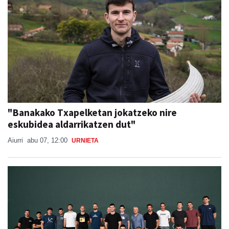
"Banakako Txapelketan jokatzeko nire
eskubidea aldarrikatzen dut"
Aiurri
abu 07, 12:00
URNIETA