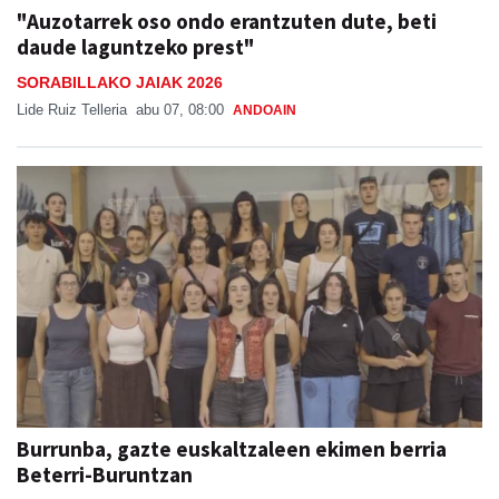
"Auzotarrek oso ondo erantzuten dute, beti
daude laguntzeko prest"
SORABILLAKO JAIAK 2026
Lide Ruiz Telleria
abu 07, 08:00
ANDOAIN
Burrunba, gazte euskaltzaleen ekimen berria
Beterri-Buruntzan