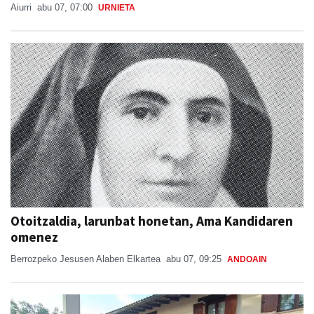
Aiurri
abu 07, 07:00
URNIETA
Otoitzaldia, larunbat honetan, Ama Kandidaren
omenez
Berrozpeko Jesusen Alaben Elkartea
abu 07, 09:25
ANDOAIN