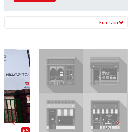
Erantzun
Previous
Next