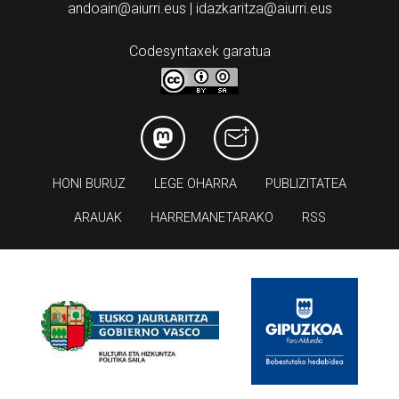
andoain@aiurri.eus | idazkaritza@aiurri.eus
Codesyntaxek garatua
HONI BURUZ
LEGE OHARRA
PUBLIZITATEA
ARAUAK
HARREMANETARAKO
RSS