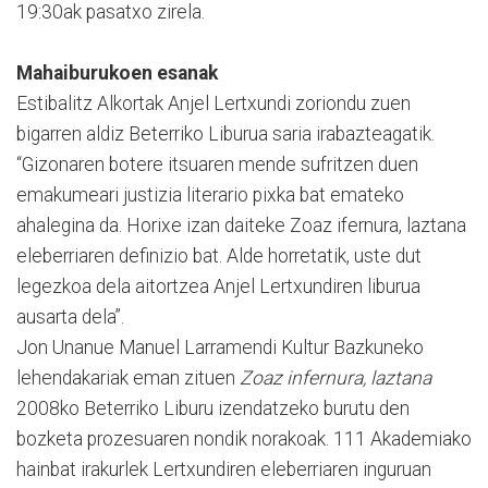
19:30ak pasatxo zirela.
Mahaiburukoen esanak
Estibalitz Alkortak Anjel Lertxundi zoriondu zuen
bigarren aldiz Beterriko Liburua saria irabazteagatik.
“Gizonaren botere itsuaren mende sufritzen duen
emakumeari justizia literario pixka bat emateko
ahalegina da. Horixe izan daiteke Zoaz ifernura, laztana
eleberriaren definizio bat. Alde horretatik, uste dut
legezkoa dela aitortzea Anjel Lertxundiren liburua
ausarta dela”.
Jon Unanue Manuel Larramendi Kultur Bazkuneko
lehendakariak eman zituen
Zoaz infernura, laztana
2008ko Beterriko Liburu izendatzeko burutu den
bozketa prozesuaren nondik norakoak. 111 Akademiako
hainbat irakurlek Lertxundiren eleberriaren inguruan