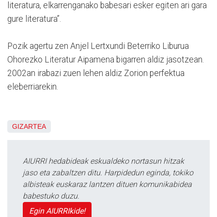
literatura, elkarrenganako babesari esker egiten ari gara
gure literatura”.
Pozik agertu zen Anjel Lertxundi Beterriko Liburua
Ohorezko Literatur Aipamena bigarren aldiz jasotzean.
2002an irabazi zuen lehen aldiz Zorion perfektua
eleberriarekin.
GIZARTEA
AIURRI hedabideak eskualdeko nortasun hitzak
jaso eta zabaltzen ditu. Harpidedun eginda, tokiko
albisteak euskaraz lantzen dituen komunikabidea
babestuko duzu.
Egin AIURRIkide!