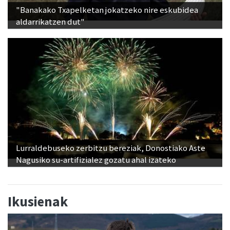
"Banakako Txapelketan jokatzeko nire eskubidea
aldarrikatzen dut"
Lurraldebuseko zerbitzu bereziak, Donostiako Aste
Nagusiko su-artifizialez gozatu ahal izateko
Ikusienak