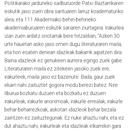
Politikarako jarduneko sailburuorde Patxi Baztarrikaren
eskutik jaso zuen obra sarituaren larruz koadernaturiko
alea, eta 111 Akademiako behin-behineko
akademiaburuaren eskutik sariaren ziurtagiria. Irakurlea
izan zuen ardatz oriotarrak bere hitzaldian, “Azken 30
urte hauetan asko jaso omen dugu literaturaren maila,
eta hori esaten denean idazleak bakarrik aipatzen dira.
Baina idazleok ez genukeen aurrera egingo zuek gabe.
Literaturaren maila ez zitekeen jasoko zuek ere,
irakurleek, maila jaso ez bazenute. Bada, gaur zuek
ekarri nahi zaituztet gogora modu berezi batez. Nire
liburua bozkatu duzuen eta bozkatu ez duzuen
irakurleak, irakurle anonimoak, irakurle errealak, irakurle
behar-beharrezkoak, askotan idazleok behar bezala
zaintzen ez zaituztegunak. Ez nuke ahaztu nahi, eta ez
dut ahaztu nahi, irakurleak eta idazleak elkarrekin gara