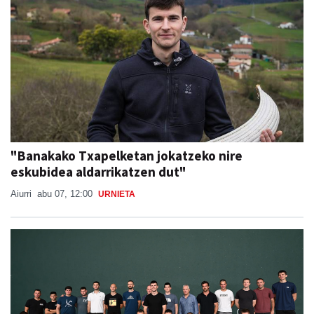
"Banakako Txapelketan jokatzeko nire
eskubidea aldarrikatzen dut"
Aiurri
abu 07, 12:00
URNIETA