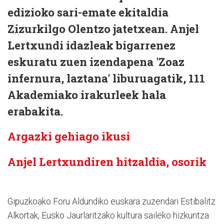
edizioko sari-emate ekitaldia
Zizurkilgo Olentzo jatetxean. Anjel
Lertxundi idazleak bigarrenez
eskuratu zuen izendapena 'Zoaz
infernura, laztana' liburuagatik, 111
Akademiako irakurleek hala
erabakita.
Argazki gehiago ikusi
Anjel Lertxundiren hitzaldia, osorik
Gipuzkoako Foru Aldundiko euskara zuzendari Estibalitz
Alkortak, Eusko Jaurlaritzako kultura saileko hizkuntza