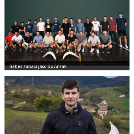
Babes zabala jaso du Ansak