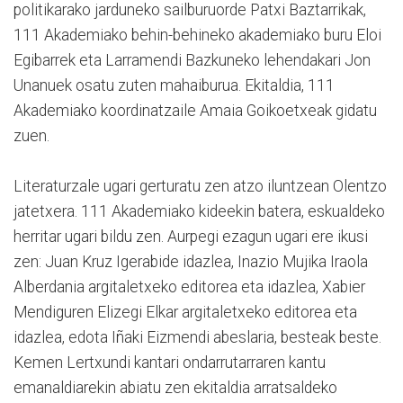
politikarako jarduneko sailburuorde Patxi Baztarrikak,
111 Akademiako behin-behineko akademiako buru Eloi
Egibarrek eta Larramendi Bazkuneko lehendakari Jon
Unanuek osatu zuten mahaiburua. Ekitaldia, 111
Akademiako koordinatzaile Amaia Goikoetxeak gidatu
zuen.
Literaturzale ugari gerturatu zen atzo iluntzean Olentzo
jatetxera. 111 Akademiako kideekin batera, eskualdeko
herritar ugari bildu zen. Aurpegi ezagun ugari ere ikusi
zen: Juan Kruz Igerabide idazlea, Inazio Mujika Iraola
Alberdania argitaletxeko editorea eta idazlea, Xabier
Mendiguren Elizegi Elkar argitaletxeko editorea eta
idazlea, edota Iñaki Eizmendi abeslaria, besteak beste.
Kemen Lertxundi kantari ondarrutarraren kantu
emanaldiarekin abiatu zen ekitaldia arratsaldeko