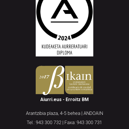
Aiurri.eus - Erroitz BM
Arantzibia plaza, 4-5 behea | ANDOAIN
Tel.: 943 300 732 | Faxa: 943 300 731