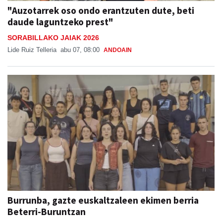
"Auzotarrek oso ondo erantzuten dute, beti
daude laguntzeko prest"
SORABILLAKO JAIAK 2026
Lide Ruiz Telleria
abu 07, 08:00
ANDOAIN
Burrunba, gazte euskaltzaleen ekimen berria
Beterri-Buruntzan