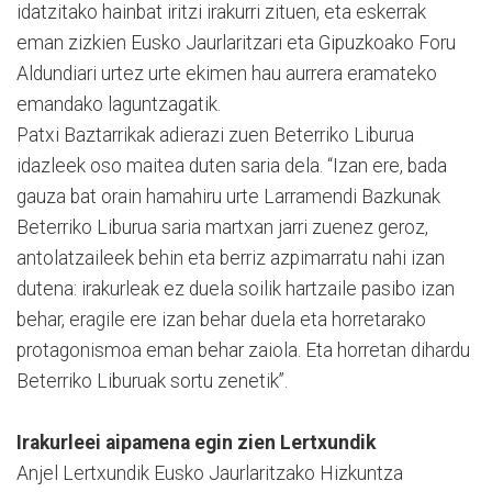
idatzitako hainbat iritzi irakurri zituen, eta eskerrak
eman zizkien Eusko Jaurlaritzari eta Gipuzkoako Foru
Aldundiari urtez urte ekimen hau aurrera eramateko
emandako laguntzagatik.
Patxi Baztarrikak adierazi zuen Beterriko Liburua
idazleek oso maitea duten saria dela. “Izan ere, bada
gauza bat orain hamahiru urte Larramendi Bazkunak
Beterriko Liburua saria martxan jarri zuenez geroz,
antolatzaileek behin eta berriz azpimarratu nahi izan
dutena: irakurleak ez duela soilik hartzaile pasibo izan
behar, eragile ere izan behar duela eta horretarako
protagonismoa eman behar zaiola. Eta horretan dihardu
Beterriko Liburuak sortu zenetik”.
Irakurleei aipamena egin zien Lertxundik
Anjel Lertxundik Eusko Jaurlaritzako Hizkuntza