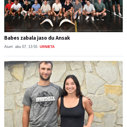
Babes zabala jaso du Ansak
Aiurri
abu 07, 13:55
URNIETA