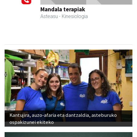
Mandala terapiak
Asteasu
- Kinesiologia
Kantujira, auzo-afaria eta dantzaldia, asteburuko
ospakizunei ekiteko