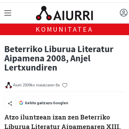
KOMUNITATEA
Beterriko Liburua Literatur
Aipamena 2008, Anjel
Lertxundiren
Aiurri
2009ko maiatzaren 8a
Gehitu gaitzazu Googlen
Atzo iluntzean izan zen Beterriko
Liburua Literatur Aipamenaren XIII.