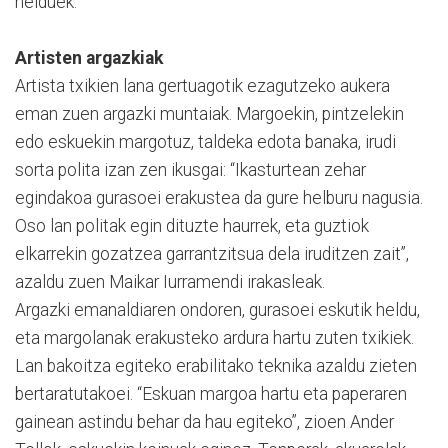
helduek.
Artisten argazkiak
Artista txikien lana gertuagotik ezagutzeko aukera
eman zuen argazki muntaiak. Margoekin, pintzelekin
edo eskuekin margotuz, taldeka edota banaka, irudi
sorta polita izan zen ikusgai: “Ikasturtean zehar
egindakoa gurasoei erakustea da gure helburu nagusia.
Oso lan politak egin dituzte haurrek, eta guztiok
elkarrekin gozatzea garrantzitsua dela iruditzen zait”,
azaldu zuen Maikar Iurramendi irakasleak.
Argazki emanaldiaren ondoren, gurasoei eskutik heldu,
eta margolanak erakusteko ardura hartu zuten txikiek.
Lan bakoitza egiteko erabilitako teknika azaldu zieten
bertaratutakoei. “Eskuan margoa hartu eta paperaren
gainean astindu behar da hau egiteko”, zioen Ander