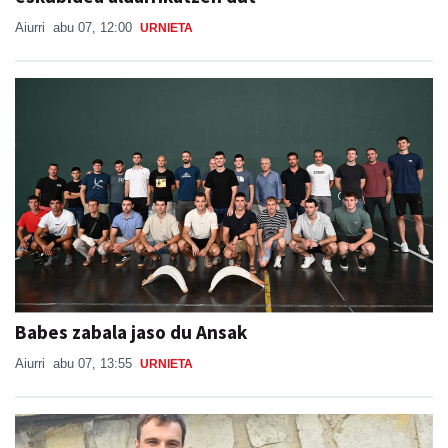
Aiurri
abu 07, 12:00
URNIETA
Babes zabala jaso du Ansak
Aiurri
abu 07, 13:55
URNIETA