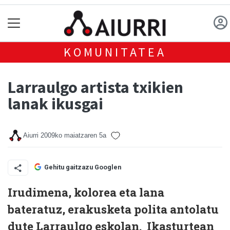
KOMUNITATEA
Larraulgo artista txikien
lanak ikusgai
Aiurri
2009ko maiatzaren 5a
Gehitu gaitzazu Googlen
Irudimena, kolorea eta lana
bateratuz, erakusketa polita antolatu
dute Larraulgo eskolan. Ikasturtean