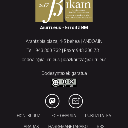
Aiurri.eus - Erroitz BM
Arantzibia plaza, 4-5 behea | ANDOAIN
Tel.: 943 300 732 | Faxa: 943 300 731
andoain@aiurri.eus | idazkaritza@aiurri.eus
Codesyntaxek garatua
HONI BURUZ
LEGE OHARRA
PUBLIZITATEA
ARAUAK
HARREMANETARAKO
RSS