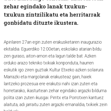
zehar egindako lanak txukun-
txukun zintzilikatu eta herritarrak
gonbidatu dituzte ikustera.
Apirilaren 27an egin zuten erakusketaren inaugurazio
ekitaldia. Eguerdiko 12:00etan, eskolako atarian bildu
zen guraso, aiton-amon eta lagun talde bat. Azken
orduko arazo tekniko txikiak konponduta, haurren
eskutik igo ziren guztiak Kultur Etxeko azken solairura.
Marrazki eta margolanak erakusteaz gain, haiek
lantzeko prozesua ere erakutsi nahi izan zuten eta
horretarako, ikasturtean zehar egindako argazki bilduma
polita izan zuten ikusgai. Pirritx eta Porrotxen kantuez
alaituta, adi jarraitu zuten argazki emanaldia, txikiek zein