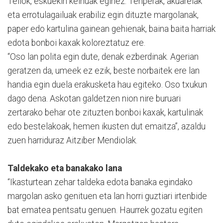
Tellok, eskuekin keinuak eginez. Tenperak, akuarelak
eta errotulagailuak erabiliz egin dituzte margolanak,
paper edo kartulina gainean gehienak, baina baita harriak
edota bonboi kaxak koloreztatuz ere.
“Oso lan polita egin dute, denak ezberdinak. Agerian
geratzen da, umeek ez ezik, beste norbaitek ere lan
handia egin duela erakusketa hau egiteko. Oso txukun
dago dena. Askotan galdetzen nion nire buruari
zertarako behar ote zituzten bonboi kaxak, kartulinak
edo bestelakoak, hemen ikusten dut emaitza”, azaldu
zuen harriduraz Aitziber Mendiolak.
Taldekako eta banakako lana
“Ikasturtean zehar taldeka edota banaka egindako
margolan asko genituen eta lan horri guztiari irtenbide
bat ematea pentsatu genuen. Haurrek gozatu egiten