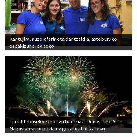
Kantujira, auzo-afaria eta dantzaldia, asteburuko
ospakizunei ekiteko
Lurraldebuseko zerbitzu bereziak, Donostiako Aste
Nagusiko su-artifizialez gozatu ahal izateko