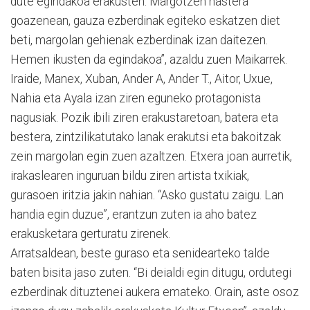
dute egindakoa erakusten. Margotzen hastera
goazenean, gauza ezberdinak egiteko eskatzen diet
beti, margolan gehienak ezberdinak izan daitezen.
Hemen ikusten da egindakoa”, azaldu zuen Maikarrek.
Iraide, Manex, Xuban, Ander A, Ander T., Aitor, Uxue,
Nahia eta Ayala izan ziren eguneko protagonista
nagusiak. Pozik ibili ziren erakustaretoan, batera eta
bestera, zintzilikatutako lanak erakutsi eta bakoitzak
zein margolan egin zuen azaltzen. Etxera joan aurretik,
irakaslearen inguruan bildu ziren artista txikiak,
gurasoen iritzia jakin nahian. “Asko gustatu zaigu. Lan
handia egin duzue”, erantzun zuten ia aho batez
erakusketara gerturatu zirenek.
Arratsaldean, beste guraso eta senidearteko talde
baten bisita jaso zuten. “Bi deialdi egin ditugu, ordutegi
ezberdinak dituztenei aukera emateko. Orain, aste osoz