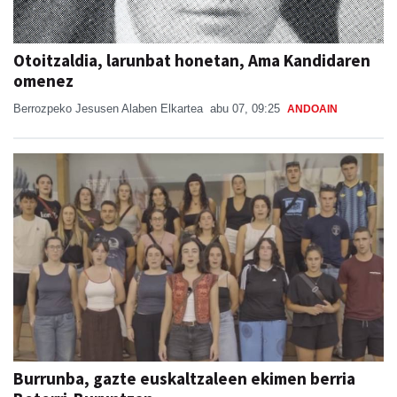
Otoitzaldia, larunbat honetan, Ama Kandidaren
omenez
Berrozpeko Jesusen Alaben Elkartea
abu 07, 09:25
ANDOAIN
Burrunba, gazte euskaltzaleen ekimen berria