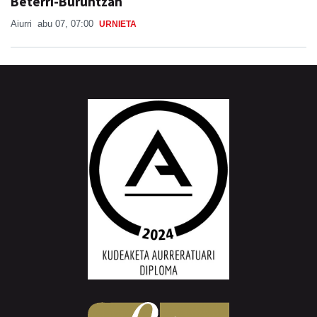
Beterri-Buruntzan
Aiurri
abu 07, 07:00
URNIETA