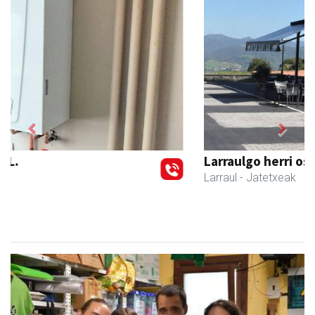
Previous
Next
Larraulgo herri ostatua
Larraul
- Jatetxeak