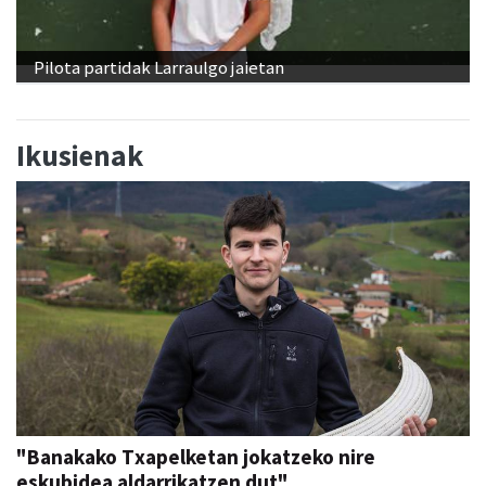
Pilota partidak Larraulgo jaietan
Ikusienak
"Banakako Txapelketan jokatzeko nire
eskubidea aldarrikatzen dut"