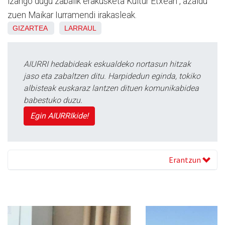
izango dugu zabalik erakusketa Kultur Etxean”, azaldu
zuen Maikar Iurramendi irakasleak.
GIZARTEA
LARRAUL
AIURRI hedabideak eskualdeko nortasun hitzak
jaso eta zabaltzen ditu. Harpidedun eginda, tokiko
albisteak euskaraz lantzen dituen komunikabidea
babestuko duzu.
Egin AIURRIkide!
Erantzun