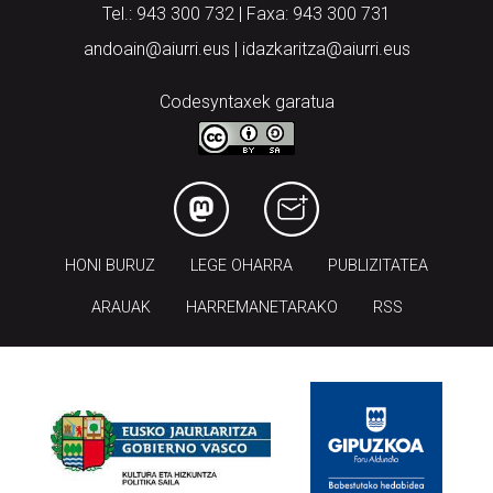
Tel.: 943 300 732 | Faxa: 943 300 731
andoain@aiurri.eus | idazkaritza@aiurri.eus
Codesyntaxek garatua
HONI BURUZ
LEGE OHARRA
PUBLIZITATEA
ARAUAK
HARREMANETARAKO
RSS