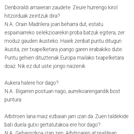
Denboraldi amaieran zaudete. Zeure hurrengo kirol
hitzorduak zeintzuk dira?
N.A.: Orain Madrilera joan beharra dut, estatu
espainiarreko selekzioarekin proba batzuk egitera, zer
moduz gauden ikusteko. Haiek zenbat puntu ditugun
ikusita, zer txapelketara joango garen erabakiko dute.
Puntu gehien dituztenak Europa mailako txapelketara
doaz. Nik ez dut uste jongo naizenik.
Aukera halere hor dago?
N.A.: Bigarren postuan nago, aurrekoarengandik bost
puntura.
Arbitroen lana maiz ezbaian jarri izan da. Zuen taldekide
bati duela gutxi gertatutakoa ere hor dago?
N.A.: Gehiegizkoa izan zen. Arbitroaren atzealdean