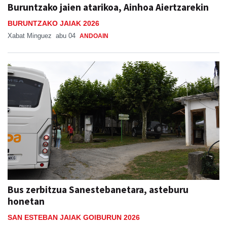
Buruntzako jaien atarikoa, Ainhoa Aiertzarekin
BURUNTZAKO JAIAK 2026
Xabat Minguez
abu 04
ANDOAIN
Bus zerbitzua Sanestebanetara, asteburu
honetan
SAN ESTEBAN JAIAK GOIBURUN 2026