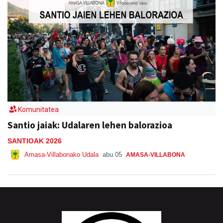
Komunitatea
Santio jaiak: Udalaren lehen balorazioa
SANTIOAK 2026
Amasa-Villabonako Udala
abu 05
AMASA-VILLABONA