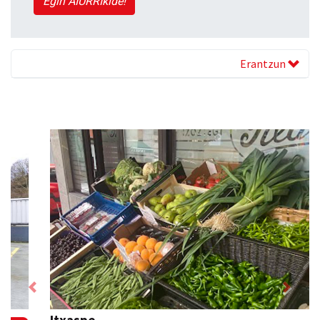
Egin AIURRIkide!
Erantzun
Previous
Next