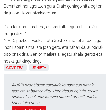
Behintzat hor agertzen gara. Orain gehiago hitz egiten
da judoaz komunikabideetan.
Pisu tartearen arabera, aurkari falta egon ohi da. Zuri
eragin dizu?
N.A.: Gipuzkoa, Euskadi eta Sektore mailetan ez dago
inor. Espainia mailara joan gero, eta nabari da, aurkariak
oso onak dira. Senior mailara ailegatu ahala, geroz eta
neska gutxiago dago.
GIZARTEA
URNIETA
AIURRI hedabideak eskualdeko nortasun hitzak
jaso eta zabaltzen ditu. Harpidedun eginda, tokiko
albisteak euskaraz lantzen dituen komunikabidea
babestuko duzu.