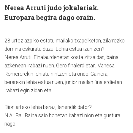
Nerea Arruti judo jokalariak.
Europara begira dago orain.
23 urtez azpiko estatu mailako txapelketan, zilarrezko
domina eskuratu duzu. Lehia estua izan zen?
Nerea Arruti: Finalaurdenetan kosta zitzaidan, baina
azkenean irabazi nuen. Gero finalerdietan, Vanesa
Romerorekin lehiatu nintzen eta ondo. Gainera,
berarekin lehia estua nuen, junior mailan finalerdietan
irabazi egin zidan eta.
Bion arteko lehia beraz, lehendik dator?
N.A.: Bai. Baina saio honetan irabazi nion eta gustura
nago.