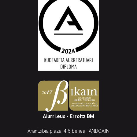
Aiurri.eus - Erroitz BM
Arantzibia plaza, 4-5 behea | ANDOAIN