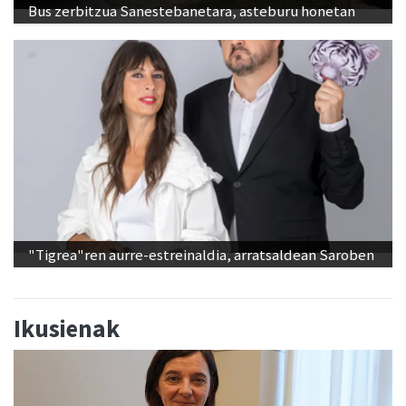
Bus zerbitzua Sanestebanetara, asteburu honetan
"Tigrea"ren aurre-estreinaldia, arratsaldean Saroben
Ikusienak