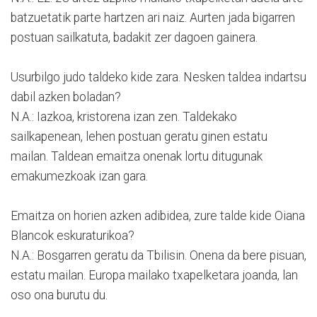
batzuetatik parte hartzen ari naiz. Aurten jada bigarren
postuan sailkatuta, badakit zer dagoen gainera.
Usurbilgo judo taldeko kide zara. Nesken taldea indartsu
dabil azken boladan?
N.A.: Iazkoa, kristorena izan zen. Taldekako
sailkapenean, lehen postuan geratu ginen estatu
mailan. Taldean emaitza onenak lortu ditugunak
emakumezkoak izan gara.
Emaitza on horien azken adibidea, zure talde kide Oiana
Blancok eskuraturikoa?
N.A.: Bosgarren geratu da Tbilisin. Onena da bere pisuan,
estatu mailan. Europa mailako txapelketara joanda, lan
oso ona burutu du.