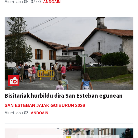
Aiurri
abu 05, 07:00
ANDOAIN
Bisitariak hurbildu dira San Esteban egunean
SAN ESTEBAN JAIAK GOIBURUN 2026
Aiurri
abu 03
ANDOAIN