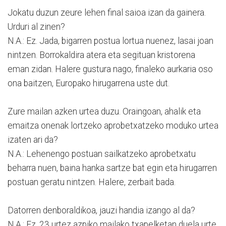
Jokatu duzun zeure lehen final saioa izan da gainera.
Urduri al zinen?
N.A.: Ez. Jada, bigarren postua lortua nuenez, lasai joan
nintzen. Borrokaldira atera eta segituan kristorena
eman zidan. Halere gustura nago, finaleko aurkaria oso
ona baitzen, Europako hirugarrena uste dut.
Zure mailan azken urtea duzu. Oraingoan, ahalik eta
emaitza onenak lortzeko aprobetxatzeko moduko urtea
izaten ari da?
N.A.: Lehenengo postuan sailkatzeko aprobetxatu
beharra nuen, baina hanka sartze bat egin eta hirugarren
postuan geratu nintzen. Halere, zerbait bada.
Datorren denboraldikoa, jauzi handia izango al da?
N.A.: Ez. 23 urtez azpiko mailako txapelketan duela urte