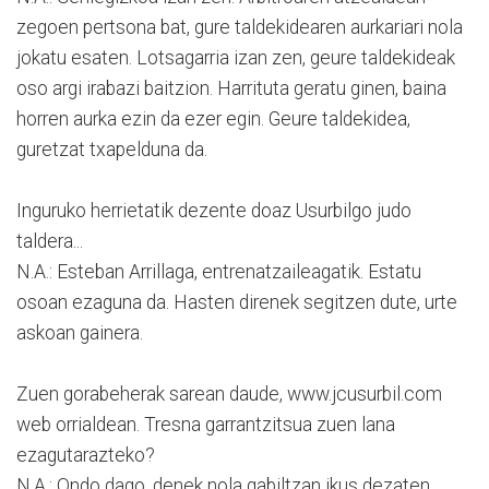
zegoen pertsona bat, gure taldekidearen aurkariari nola
jokatu esaten. Lotsagarria izan zen, geure taldekideak
oso argi irabazi baitzion. Harrituta geratu ginen, baina
horren aurka ezin da ezer egin. Geure taldekidea,
guretzat txapelduna da.
Inguruko herrietatik dezente doaz Usurbilgo judo
taldera...
N.A.: Esteban Arrillaga, entrenatzaileagatik. Estatu
osoan ezaguna da. Hasten direnek segitzen dute, urte
askoan gainera.
Zuen gorabeherak sarean daude, www.jcusurbil.com
web orrialdean. Tresna garrantzitsua zuen lana
ezagutarazteko?
N.A.: Ondo dago, denek nola gabiltzan ikus dezaten.