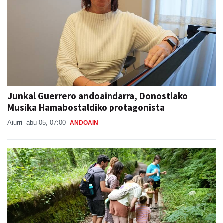
Junkal Guerrero andoaindarra, Donostiako
Musika Hamabostaldiko protagonista
Aiurri
abu 05, 07:00
ANDOAIN