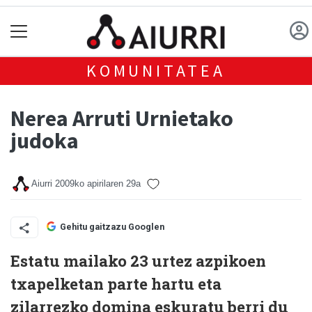
KOMUNITATEA
Nerea Arruti Urnietako
judoka
Aiurri
2009ko apirilaren 29a
Gehitu gaitzazu Googlen
Estatu mailako 23 urtez azpikoen
txapelketan parte hartu eta
zilarrezko domina eskuratu berri du