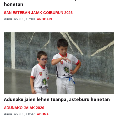
honetan
SAN ESTEBAN JAIAK GOIBURUN 2026
Aiurri
abu 05, 07:00
ANDOAIN
Adunako jaien lehen txanpa, asteburu honetan
ADUNAKO JAIAK 2026
Aiurri
abu 05, 08:47
ADUNA