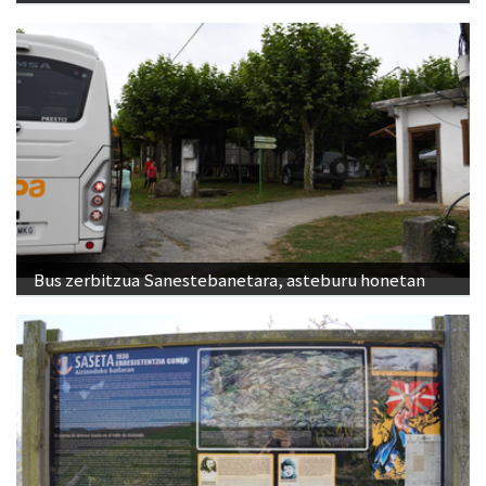
Bus zerbitzua Sanestebanetara, asteburu honetan