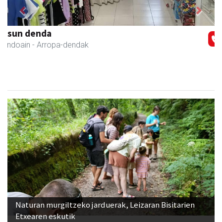
Previous
Next
Keinu euskal jantziak
Andoain
- Arropa-dendak
Naturan murgiltzeko jarduerak, Leizaran Bisitarien
Etxearen eskutik