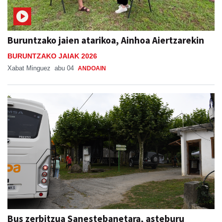
Buruntzako jaien atarikoa, Ainhoa Aiertzarekin
BURUNTZAKO JAIAK 2026
Xabat Minguez
abu 04
ANDOAIN
Bus zerbitzua Sanestebanetara, asteburu