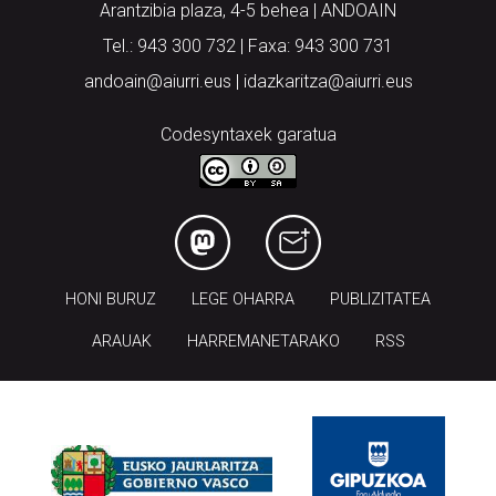
Arantzibia plaza, 4-5 behea | ANDOAIN
Tel.: 943 300 732 | Faxa: 943 300 731
andoain@aiurri.eus | idazkaritza@aiurri.eus
Codesyntaxek garatua
HONI BURUZ
LEGE OHARRA
PUBLIZITATEA
ARAUAK
HARREMANETARAKO
RSS