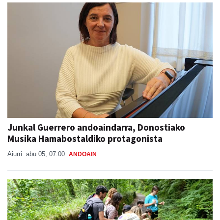
Junkal Guerrero andoaindarra, Donostiako
Musika Hamabostaldiko protagonista
Aiurri
abu 05, 07:00
ANDOAIN