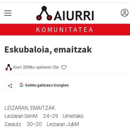
KOMUNITATEA
Eskubaloia, emaitzak
Aiurri
2009ko apirilaren 29a
Gehitu gaitzazu Googlen
LEIZARAN, EMAITZAK
Leizaran SenM 24–29 Urnietako
Zarautz 30–20 Leizaran JubM