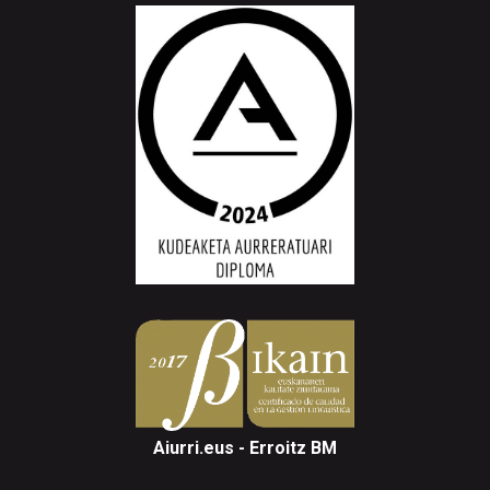
Aiurri.eus - Erroitz BM