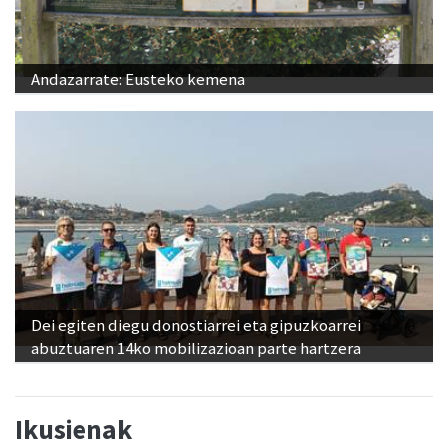
Andazarrate: Eusteko kemena
Dei egiten diegu donostiarrei eta gipuzkoarrei
abuztuaren 14ko mobilizazioan parte hartzera
Ikusienak