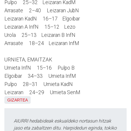
Pulpo 25–32 Leizaran KadM
Arrasate 2–40 Leizaran JubN
Leizaran KadN 16–17 Elgoibar
Leizaran A InfN 15–12 Lezo
Urola 25–13 Leizaran B InfN
Arrasate 18–24 Leizaran InfM
URNIETA, EMAITZAK
Urnieta InfN 15–16 Pulpo B
Elgoibar 34–33 Urnieta InfM
Pulpo 28–31 Urnieta KadN
Leizaran 24–29 Urnieta SenM
GIZARTEA
AIURRI hedabideak eskualdeko nortasun hitzak
jaso eta zabaltzen ditu. Harpidedun eginda, tokiko