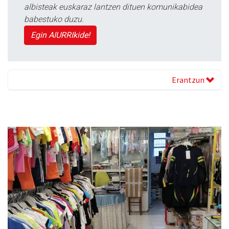
albisteak euskaraz lantzen dituen komunikabidea
babestuko duzu.
Egin AIURRIkide!
Erantzun