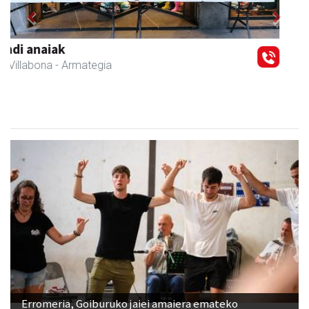
Previous
Next
Arindu fisioterapia eta osteopatia
Amasa-Villabona
- Fisioterapia
Erromeria, Goiburuko jaiei amaiera emateko