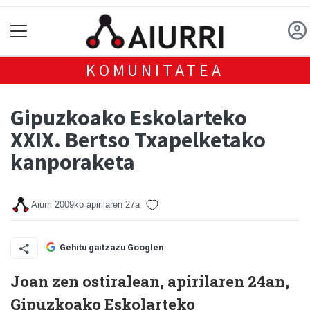
KOMUNITATEA
Gipuzkoako Eskolarteko
XXIX. Bertso Txapelketako
kanporaketa
Aiurri
2009ko apirilaren 27a
Gehitu gaitzazu Googlen
Joan zen ostiralean, apirilaren 24an,
Gipuzkoako Eskolarteko