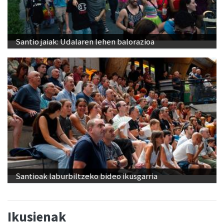
Santio jaiak: Udalaren lehen balorazioa
Santioak laburbiltzeko bideo ikusgarria
Ikusienak