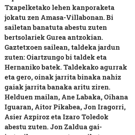
Txapelketako lehen kanporaketa
jokatu zen Amasa-Villabonan. Bi
sailetan banatuta abestu zuten
bertsolariek Gurea antzokian.
Gaztetxoen sailean, taldeka jardun
zuten: Oiartzungo bi taldek eta
Hernaniko batek. Taldekako agurrak
eta gero, oinak jarrita binaka nahiz
gaiak jarrita banaka aritu ziren.
Helduen mailan, Ane Labaka, Oihana
Iguaran, Aitor Pikabea, Jon Iragorri,
Asier Azpiroz eta Izaro Toledok
abestu zuten. Jon Zaldua gai-