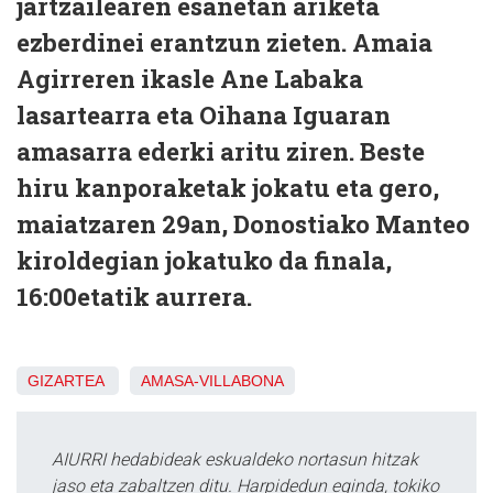
jartzailearen esanetan ariketa
ezberdinei erantzun zieten. Amaia
Agirreren ikasle Ane Labaka
lasartearra eta Oihana Iguaran
amasarra ederki aritu ziren. Beste
hiru kanporaketak jokatu eta gero,
maiatzaren 29an, Donostiako Manteo
kiroldegian jokatuko da finala,
16:00etatik aurrera.
GIZARTEA
AMASA-VILLABONA
AIURRI hedabideak eskualdeko nortasun hitzak
jaso eta zabaltzen ditu. Harpidedun eginda, tokiko