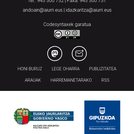
Tel.: 943 300 732 | Faxa: 943 300 731
andoain@aiurri.eus | idazkaritza@aiurri.eus
Codesyntaxek garatua
HONI BURUZ
LEGE OHARRA
PUBLIZITATEA
ARAUAK
HARREMANETARAKO
RSS