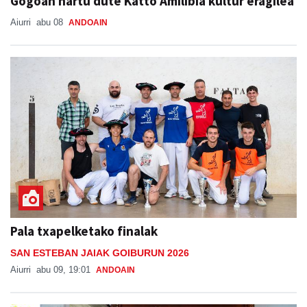
Gogoan hartu dute Katto Amilibia kultur eragilea
Aiurri
abu 08
ANDOAIN
Pala txapelketako finalak
SAN ESTEBAN JAIAK GOIBURUN 2026
Aiurri
abu 09, 19:01
ANDOAIN