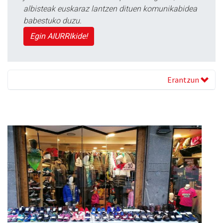
albisteak euskaraz lantzen dituen komunikabidea
babestuko duzu.
Egin AIURRIkide!
Erantzun