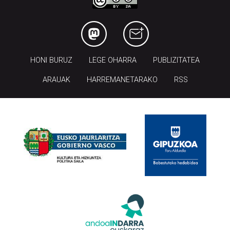
HONI BURUZ
LEGE OHARRA
PUBLIZITATEA
ARAUAK
HARREMANETARAKO
RSS