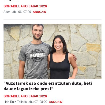
SORABILLAKO JAIAK 2026
Aiurri
abu 06, 07:00
ANDOAIN
"Auzotarrek oso ondo erantzuten dute, beti
daude laguntzeko prest"
SORABILLAKO JAIAK 2026
Lide Ruiz Telleria
abu 07, 08:00
ANDOAIN