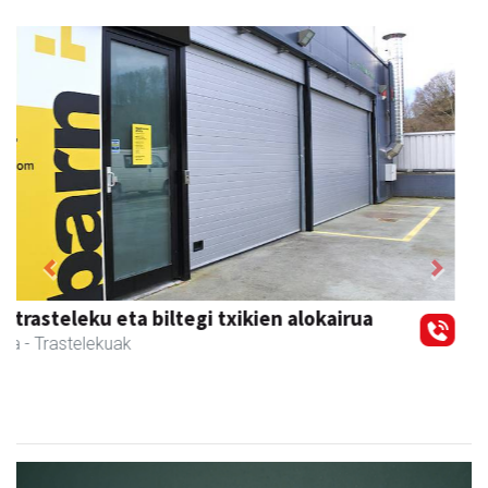
Previous
Next
Ikasmin ikasketa zentroa
Urnieta
- Ikasketa zentroak