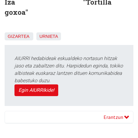
Iza "Tortilla
goxoa"
GIZARTEA
URNIETA
AIURRI hedabideak eskualdeko nortasun hitzak
jaso eta zabaltzen ditu. Harpidedun eginda, tokiko
albisteak euskaraz lantzen dituen komunikabidea
babestuko duzu.
Egin AIURRIkide!
Erantzun