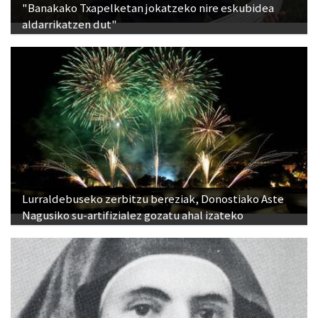
"Banakako Txapelketan jokatzeko nire eskubidea
aldarrikatzen dut"
Lurraldebuseko zerbitzu bereziak, Donostiako Aste
Nagusiko su-artifizialez gozatu ahal izateko