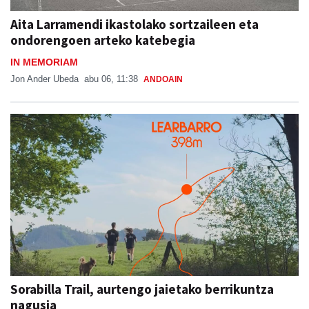
Aita Larramendi ikastolako sortzaileen eta
ondorengoen arteko katebegia
IN MEMORIAM
Jon Ander Ubeda
abu 06, 11:38
ANDOAIN
Sorabilla Trail, aurtengo jaietako berrikuntza
nagusia