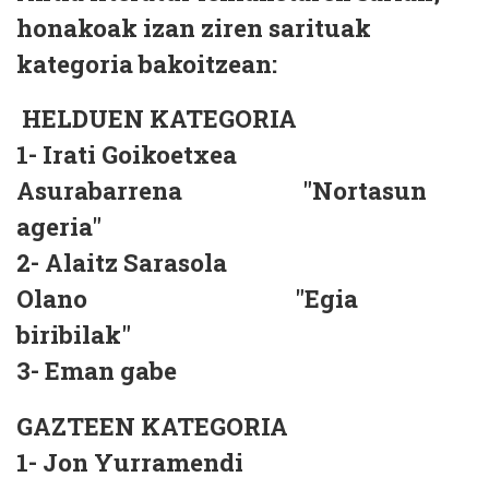
honakoak izan ziren sarituak
kategoria bakoitzean:
HELDUEN KATEGORIA
1- Irati Goikoetxea
Asurabarrena "Nortasun
ageria"
2- Alaitz Sarasola
Olano "Egia
biribilak"
3- Eman gabe
GAZTEEN KATEGORIA
1- Jon Yurramendi