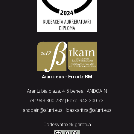
Aiurri.eus - Erroitz BM
Arantzibia plaza, 4-5 behea | ANDOAIN
Tel.: 943 300 732 | Faxa: 943 300 731
andoain@aiurri.eus | idazkaritza@aiurri.eus
Codesyntaxek garatua