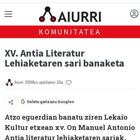
KOMUNITATEA
XV. Antia Literatur
Lehiaketaren sari banaketa
Aiurri
2009ko apirilaren 26a
Gehitu gaitzazu Googlen
Atzo eguerdian banatu ziren Lekaio
Kultur etxean xv. On Manuel Antonio
Antia literatur lehiaketaren sariak,