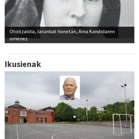
Otoitzaldia, larunbat honetan, Ama Kandidaren
omenez
Ikusienak