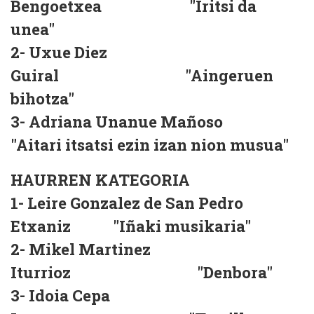
Bengoetxea "Iritsi da
unea"
2- Uxue Diez
Guiral "Aingeruen
bihotza"
3- Adriana Unanue Mañoso
"Aitari itsatsi ezin izan nion musua"
HAURREN KATEGORIA
1- Leire Gonzalez de San Pedro
Etxaniz "Iñaki musikaria"
2- Mikel Martinez
Iturrioz "Denbora"
3- Idoia Cepa