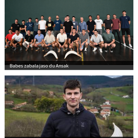
Babes zabala jaso du Ansak