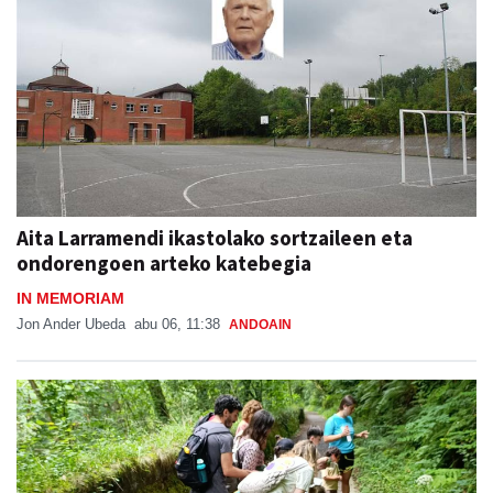
Aita Larramendi ikastolako sortzaileen eta
ondorengoen arteko katebegia
IN MEMORIAM
Jon Ander Ubeda
abu 06, 11:38
ANDOAIN