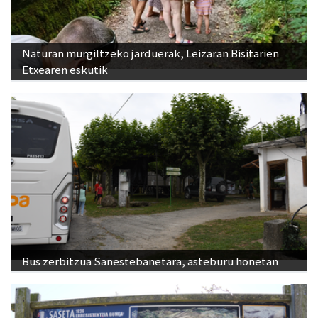
Naturan murgiltzeko jarduerak, Leizaran Bisitarien
Etxearen eskutik
Bus zerbitzua Sanestebanetara, asteburu honetan