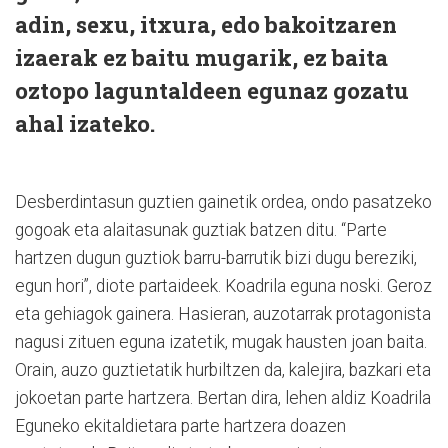
adin, sexu, itxura, edo bakoitzaren
izaerak ez baitu mugarik, ez baita
oztopo laguntaldeen egunaz gozatu
ahal izateko.
Desberdintasun guztien gainetik ordea, ondo pasatzeko
gogoak eta alaitasunak guztiak batzen ditu. “Parte
hartzen dugun guztiok barru-barrutik bizi dugu bereziki,
egun hori”, diote partaideek. Koadrila eguna noski. Geroz
eta gehiagok gainera. Hasieran, auzotarrak protagonista
nagusi zituen eguna izatetik, mugak hausten joan baita.
Orain, auzo guztietatik hurbiltzen da, kalejira, bazkari eta
jokoetan parte hartzera. Bertan dira, lehen aldiz Koadrila
Eguneko ekitaldietara parte hartzera doazen