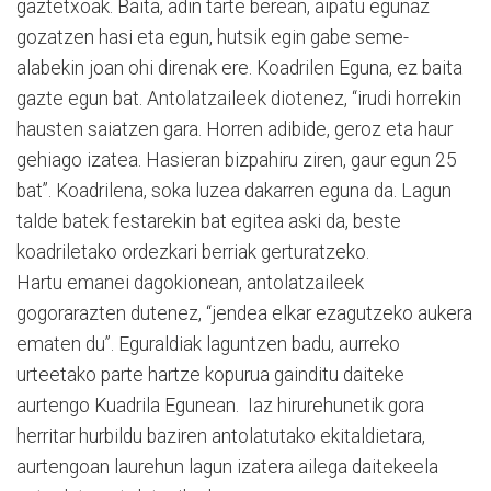
gaztetxoak. Baita, adin tarte berean, aipatu egunaz
gozatzen hasi eta egun, hutsik egin gabe seme-
alabekin joan ohi direnak ere. Koadrilen Eguna, ez baita
gazte egun bat. Antolatzaileek diotenez, “irudi horrekin
hausten saiatzen gara. Horren adibide, geroz eta haur
gehiago izatea. Hasieran bizpahiru ziren, gaur egun 25
bat”. Koadrilena, soka luzea dakarren eguna da. Lagun
talde batek festarekin bat egitea aski da, beste
koadriletako ordezkari berriak gerturatzeko.
Hartu emanei dagokionean, antolatzaileek
gogorarazten dutenez, “jendea elkar ezagutzeko aukera
ematen du”. Eguraldiak laguntzen badu, aurreko
urteetako parte hartze kopurua gainditu daiteke
aurtengo Kuadrila Egunean. Iaz hirurehunetik gora
herritar hurbildu baziren antolatutako ekitaldietara,
aurtengoan laurehun lagun izatera ailega daitekeela