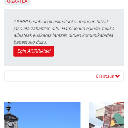
GIZARTEA
AIURRI hedabideak eskualdeko nortasun hitzak
jaso eta zabaltzen ditu. Harpidedun eginda, tokiko
albisteak euskaraz lantzen dituen komunikabidea
babestuko duzu.
Egin AIURRIkide!
Erantzun