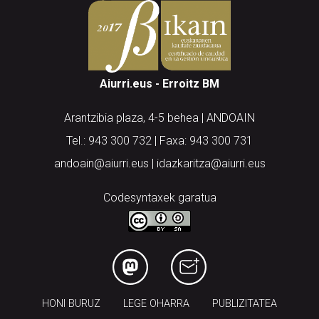
Aiurri.eus - Erroitz BM
Arantzibia plaza, 4-5 behea | ANDOAIN
Tel.: 943 300 732 | Faxa: 943 300 731
andoain@aiurri.eus | idazkaritza@aiurri.eus
Codesyntaxek garatua
HONI BURUZ
LEGE OHARRA
PUBLIZITATEA