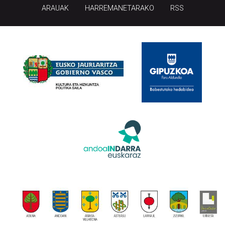
ARAUAK
HARREMANETARAKO
RSS