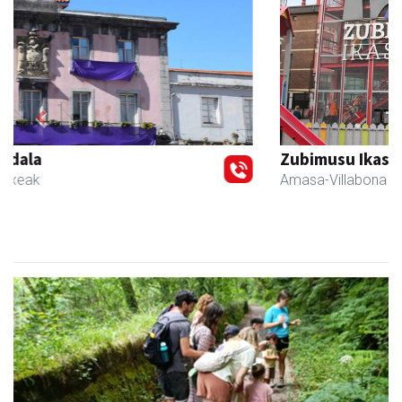
Previous
Next
Zubimusu Ikastola
Amasa-Villabona
- Hezkuntza