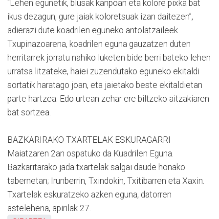
“Lehen egunetik, blusak kanpoan eta kolore pixka bat
ikus dezagun, gure jaiak koloretsuak izan daitezen”,
adierazi dute koadrilen eguneko antolatzaileek.
Txupinazoarena, koadrilen eguna gauzatzen duten
herritarrek jorratu nahiko luketen bide berri bateko lehen
urratsa litzateke, haiei zuzendutako eguneko ekitaldi
sortatik haratago joan, eta jaietako beste ekitaldietan
parte hartzea. Edo urtean zehar ere biltzeko aitzakiaren
bat sortzea.
BAZKARIRAKO TXARTELAK ESKURAGARRI
Maiatzaren 2an ospatuko da Kuadrilen Eguna.
Bazkaritarako jada txartelak salgai daude honako
tabernetan; Irunberrin, Txindokin, Txitibarren eta Xaxin.
Txartelak eskuratzeko azken eguna, datorren
astelehena, apirilak 27.