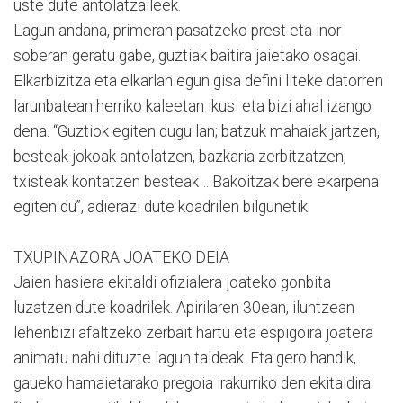
uste dute antolatzaileek.
Lagun andana, primeran pasatzeko prest eta inor
soberan geratu gabe, guztiak baitira jaietako osagai.
Elkarbizitza eta elkarlan egun gisa defini liteke datorren
larunbatean herriko kaleetan ikusi eta bizi ahal izango
dena. “Guztiok egiten dugu lan; batzuk mahaiak jartzen,
besteak jokoak antolatzen, bazkaria zerbitzatzen,
txisteak kontatzen besteak… Bakoitzak bere ekarpena
egiten du”, adierazi dute koadrilen bilgunetik.
TXUPINAZORA JOATEKO DEIA
Jaien hasiera ekitaldi ofizialera joateko gonbita
luzatzen dute koadrilek. Apirilaren 30ean, iluntzean
lehenbizi afaltzeko zerbait hartu eta espigoira joatera
animatu nahi dituzte lagun taldeak. Eta gero handik,
gaueko hamaietarako pregoia irakurriko den ekitaldira.