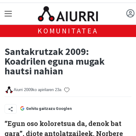
KOMUNITATEA
Santakrutzak 2009:
Koadrilen eguna mugak
hautsi nahian
Aiurri
2009ko apirilaren 23a
Gehitu gaitzazu Googlen
“Egun oso koloretsua da, denok bat
gara”, diote antolatzaileek. Norbere