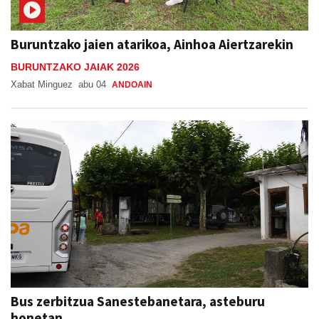
Buruntzako jaien atarikoa, Ainhoa Aiertzarekin
BURUNTZAKO JAIAK 2026
Xabat Minguez
abu 04
ANDOAIN
Bus zerbitzua Sanestebanetara, asteburu
honetan