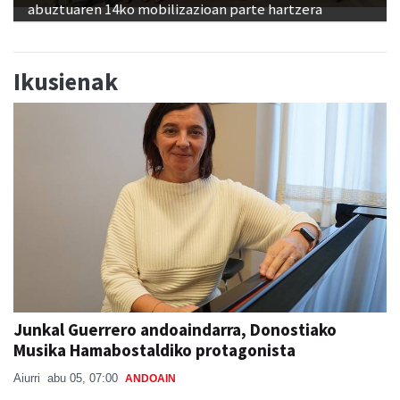
abuztuaren 14ko mobilizazioan parte hartzera
Ikusienak
Junkal Guerrero andoaindarra, Donostiako
Musika Hamabostaldiko protagonista
Aiurri
abu 05, 07:00
ANDOAIN