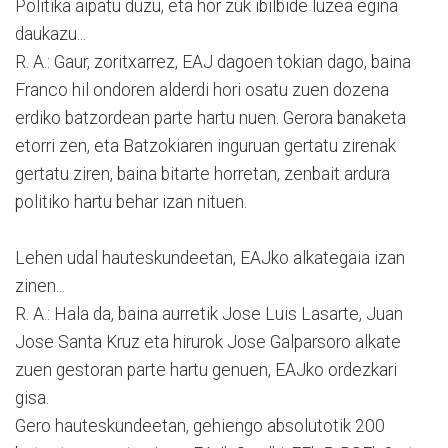
Politika aipatu duzu, eta hor zuk ibilbide luzea egina
daukazu...
R. A.: Gaur, zoritxarrez, EAJ dagoen tokian dago, baina
Franco hil ondoren alderdi hori osatu zuen dozena
erdiko batzordean parte hartu nuen. Gerora banaketa
etorri zen, eta Batzokiaren inguruan gertatu zirenak
gertatu ziren, baina bitarte horretan, zenbait ardura
politiko hartu behar izan nituen.
Lehen udal hauteskundeetan, EAJko alkategaia izan
zinen...
R. A.: Hala da, baina aurretik Jose Luis Lasarte, Juan
Jose Santa Kruz eta hirurok Jose Galparsoro alkate
zuen gestoran parte hartu genuen, EAJko ordezkari
gisa.
Gero hauteskundeetan, gehiengo absolutotik 200