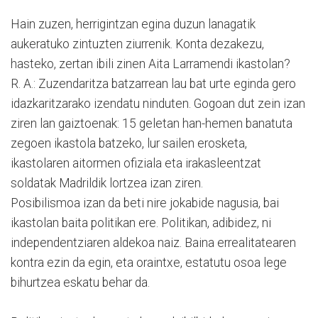
Hain zuzen, herrigintzan egina duzun lanagatik
aukeratuko zintuzten ziurrenik. Konta dezakezu,
hasteko, zertan ibili zinen Aita Larramendi ikastolan?
R. A.: Zuzendaritza batzarrean lau bat urte eginda gero
idazkaritzarako izendatu ninduten. Gogoan dut zein izan
ziren lan gaiztoenak: 15 geletan han-hemen banatuta
zegoen ikastola batzeko, lur sailen erosketa,
ikastolaren aitormen ofiziala eta irakasleentzat
soldatak Madrildik lortzea izan ziren.
Posibilismoa izan da beti nire jokabide nagusia, bai
ikastolan baita politikan ere. Politikan, adibidez, ni
independentziaren aldekoa naiz. Baina errealitatearen
kontra ezin da egin, eta oraintxe, estatutu osoa lege
bihurtzea eskatu behar da.