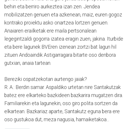
behin eta berriro aurkeztea izan zen. Jendea
mobilizatzen genuen eta azkenean, maiz, euren gogoz
kontrako proiektu asko onartzea lortzen genuen.
Anaiaren erailketak ere maila pertsonalean
legegintzaldi gogorra izatea eragin zuen, jakina. Iturbide
eta bere lagunek BVEren izenean zortzi bat lagun hil
zituen Andoaindik Astigarragara bitarte oso denbora
gutxian, anaia tartean.
Bereziki ospatzekotan aurtengo jaiak?
R. A.: Berdin samar. Aspaldiko urtetan nire Santakutzak
batez ere elkarteko bazkideen bazkarira mugatzen dira.
Familiarekin eta lagunekin, oso giro polita sortzen da
elkartean. Bazkariaz aparte, Santakutz eguna bera ere
oso gustukoa dut, meza nagusia, hamaiketakoa...