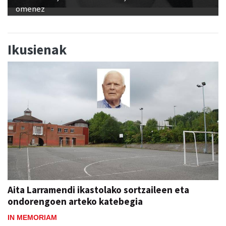
omenez
Ikusienak
Aita Larramendi ikastolako sortzaileen eta
ondorengoen arteko katebegia
IN MEMORIAM