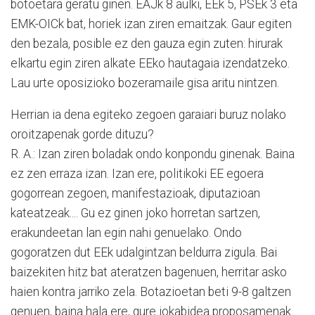
botoetara geratu ginen. EAJk 8 aulki, EEk 5, PSEk 3 eta
EMK-OICk bat, horiek izan ziren emaitzak. Gaur egiten
den bezala, posible ez den gauza egin zuten: hirurak
elkartu egin ziren alkate EEko hautagaia izendatzeko.
Lau urte oposizioko bozeramaile gisa aritu nintzen.
Herrian ia dena egiteko zegoen garaiari buruz nolako
oroitzapenak gorde dituzu?
R. A.: Izan ziren boladak ondo konpondu ginenak. Baina
ez zen erraza izan. Izan ere, politikoki EE egoera
gogorrean zegoen, manifestazioak, diputazioan
kateatzeak.... Gu ez ginen joko horretan sartzen,
erakundeetan lan egin nahi genuelako. Ondo
gogoratzen dut EEk udalgintzan beldurra zigula. Bai
baizekiten hitz bat ateratzen bagenuen, herritar asko
haien kontra jarriko zela. Botazioetan beti 9-8 galtzen
genuen, baina hala ere, gure jokabidea proposamenak