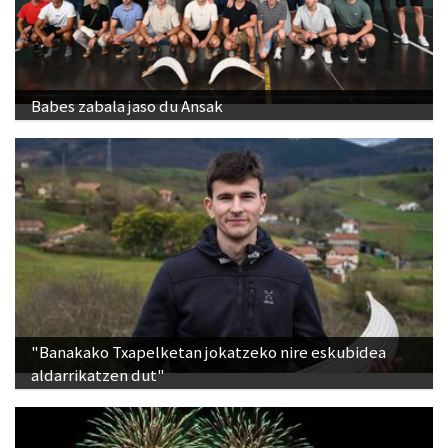
Babes zabala jaso du Ansak
"Banakako Txapelketan jokatzeko nire eskubidea
aldarrikatzen dut"