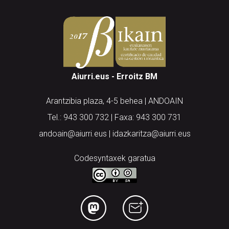
Aiurri.eus - Erroitz BM
Arantzibia plaza, 4-5 behea | ANDOAIN
Tel.: 943 300 732 | Faxa: 943 300 731
andoain@aiurri.eus | idazkaritza@aiurri.eus
Codesyntaxek garatua