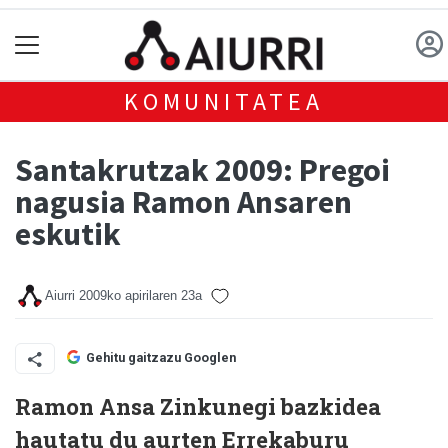
KOMUNITATEA
Santakrutzak 2009: Pregoi
nagusia Ramon Ansaren
eskutik
Aiurri
2009ko apirilaren 23a
Gehitu gaitzazu Googlen
Ramon Ansa Zinkunegi bazkidea
hautatu du aurten Errekaburu