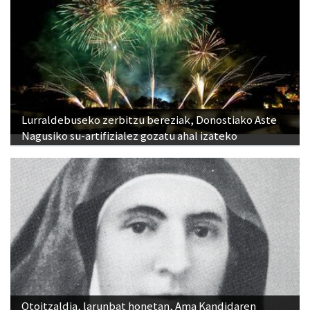
Lurraldebuseko zerbitzu bereziak, Donostiako Aste
Nagusiko su-artifizialez gozatu ahal izateko
Otoitzaldia, larunbat honetan, Ama Kandidaren