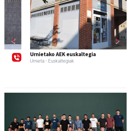
Previous
Next
Urnietako AEK euskaltegia
Urnieta
- Euskaltegiak