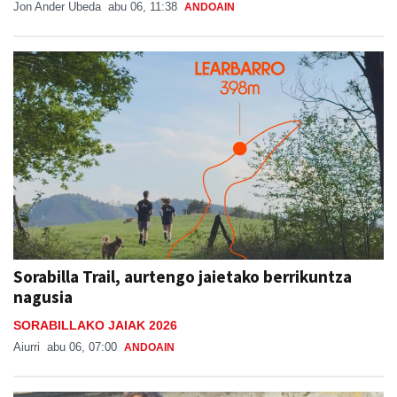
Jon Ander Ubeda
abu 06, 11:38
ANDOAIN
Sorabilla Trail, aurtengo jaietako berrikuntza
nagusia
SORABILLAKO JAIAK 2026
Aiurri
abu 06, 07:00
ANDOAIN