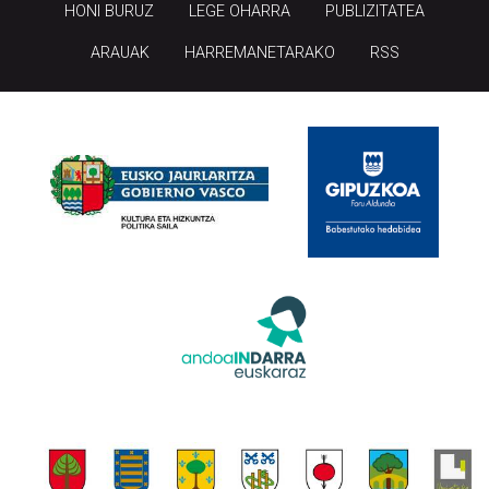
HONI BURUZ
LEGE OHARRA
PUBLIZITATEA
ARAUAK
HARREMANETARAKO
RSS