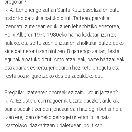
pregoian?
R. A.: Lehenengo zatian Santa Kutz baselizaren datu
historiko batzuk aipatuko ditut. Tartean, parrokia
izendatu zutenean eduki zuen lehenbiziko erretorea,
Felix Alberdi. 1970-1980eko hamarkadatan izan zen
halaxe, eta sortu zuen eliztarren aholkulari batzordeko
kide bat neroni izan nintzen. Bigarrengo zatian, festa
egunak aipatuko ditut. Antolatzaileak, parte hartzaileak
eta abarrak eskertu, jendearen heziketa erregutu eta
festa pozik igarotzeko desioa zabalduko dut.
Pregoilari izatearen ohoreak ez zaitu urduri jartzen?
R. A.: Ez uste urduri nagoenik. Utzita dauzkat ardurak,
baina badakit zer den jendaurrean hitz egin behar hori.
Izan ere, joan deneko berrogei urtetan ibilia naiz
ikastolako idazkaritzan, udaletxean, politikan...