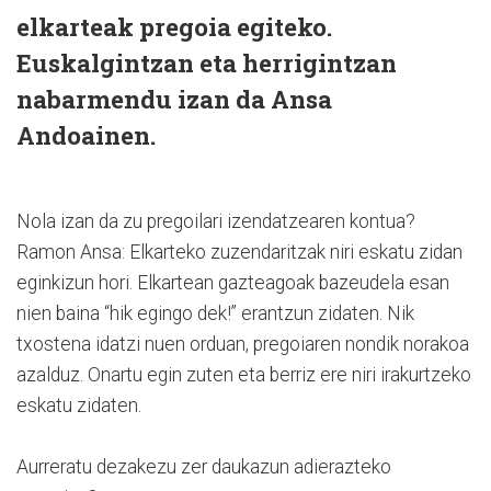
elkarteak pregoia egiteko.
Euskalgintzan eta herrigintzan
nabarmendu izan da Ansa
Andoainen.
Nola izan da zu pregoilari izendatzearen kontua?
Ramon Ansa: Elkarteko zuzendaritzak niri eskatu zidan
eginkizun hori. Elkartean gazteagoak bazeudela esan
nien baina “hik egingo dek!” erantzun zidaten. Nik
txostena idatzi nuen orduan, pregoiaren nondik norakoa
azalduz. Onartu egin zuten eta berriz ere niri irakurtzeko
eskatu zidaten.
Aurreratu dezakezu zer daukazun adierazteko