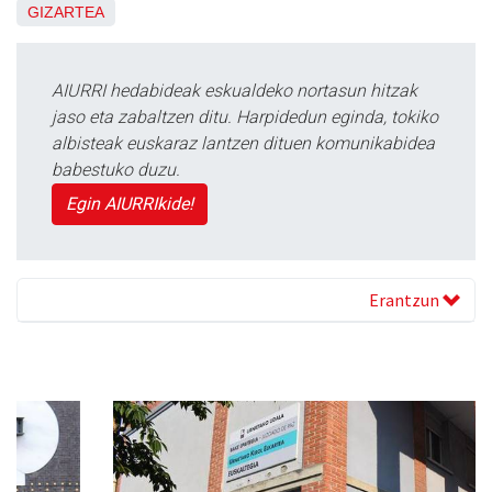
GIZARTEA
AIURRI hedabideak eskualdeko nortasun hitzak
jaso eta zabaltzen ditu. Harpidedun eginda, tokiko
albisteak euskaraz lantzen dituen komunikabidea
babestuko duzu.
Egin AIURRIkide!
Erantzun