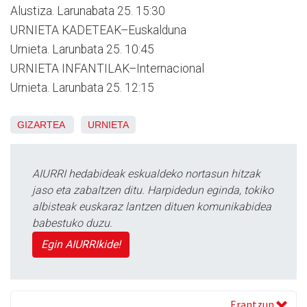
Alustiza. Larunabata 25. 15:30
URNIETA KADETEAK–Euskalduna
Urnieta. Larunbata 25. 10:45
URNIETA INFANTILAK–Internacional
Urnieta. Larunbata 25. 12:15
GIZARTEA
URNIETA
AIURRI hedabideak eskualdeko nortasun hitzak
jaso eta zabaltzen ditu. Harpidedun eginda, tokiko
albisteak euskaraz lantzen dituen komunikabidea
babestuko duzu.
Egin AIURRIkide!
Erantzun