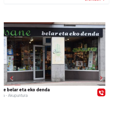
Previous
Next
Urnietako Udala
Urnieta
- Udaletxeak