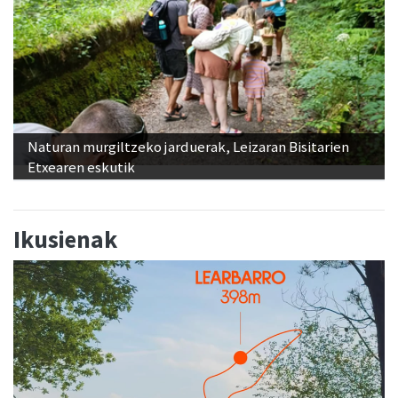
Naturan murgiltzeko jarduerak, Leizaran Bisitarien
Etxearen eskutik
Ikusienak