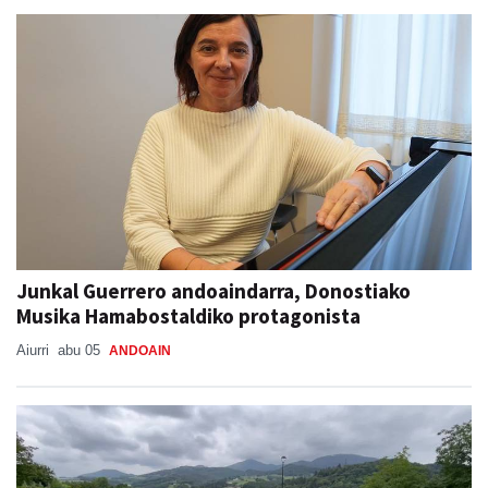
Junkal Guerrero andoaindarra, Donostiako
Musika Hamabostaldiko protagonista
Aiurri
abu 05
ANDOAIN