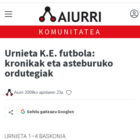
KOMUNITATEA
Urnieta K.E. futbola:
kronikak eta asteburuko
ordutegiak
Aiurri
2009ko apirilaren 23a
Gehitu gaitzazu Googlen
URNIETA 1–4 BASKONIA