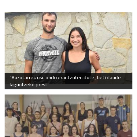
"Auzotarrek oso ondo erantzuten dute, beti daude
laguntzeko prest"