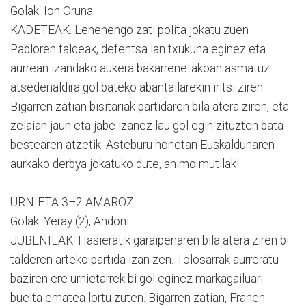
Golak: Ion Oruna.
KADETEAK. Lehenengo zati polita jokatu zuen
Pabloren taldeak, defentsa lan txukuna eginez eta
aurrean izandako aukera bakarrenetakoan asmatuz
atsedenaldira gol bateko abantailarekin iritsi ziren.
Bigarren zatian bisitariak partidaren bila atera ziren, eta
zelaian jaun eta jabe izanez lau gol egin zituzten bata
bestearen atzetik. Asteburu honetan Euskaldunaren
aurkako derbya jokatuko dute, animo mutilak!
URNIETA 3–2 AMAROZ
Golak: Yeray (2), Andoni.
JUBENILAK. Hasieratik garaipenaren bila atera ziren bi
talderen arteko partida izan zen. Tolosarrak aurreratu
baziren ere urnietarrek bi gol eginez markagailuari
buelta ematea lortu zuten. Bigarren zatian, Franen