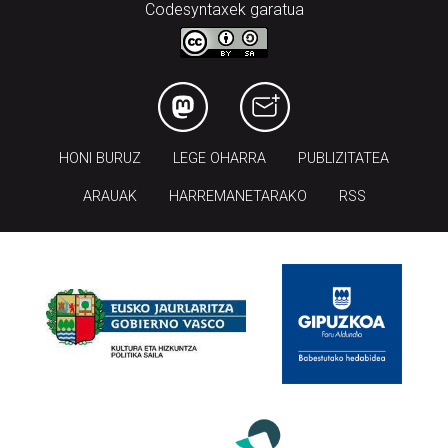
Codesyntaxek garatua
HONI BURUZ
LEGE OHARRA
PUBLIZITATEA
ARAUAK
HARREMANETARAKO
RSS