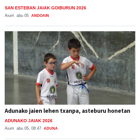
SAN ESTEBAN JAIAK GOIBURUN 2026
Aiurri
abu 05
ANDOAIN
Adunako jaien lehen txanpa, asteburu honetan
ADUNAKO JAIAK 2026
Aiurri
abu 05, 08:47
ADUNA