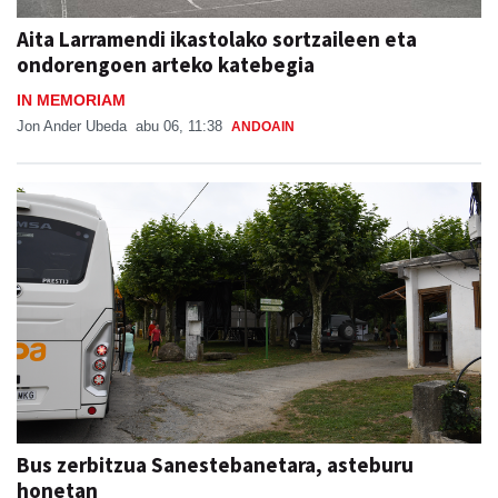
Aita Larramendi ikastolako sortzaileen eta
ondorengoen arteko katebegia
IN MEMORIAM
Jon Ander Ubeda
abu 06, 11:38
ANDOAIN
Bus zerbitzua Sanestebanetara, asteburu
honetan