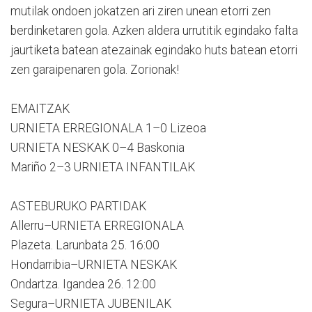
mutilak ondoen jokatzen ari ziren unean etorri zen
berdinketaren gola. Azken aldera urrutitik egindako falta
jaurtiketa batean atezainak egindako huts batean etorri
zen garaipenaren gola. Zorionak!
EMAITZAK
URNIETA ERREGIONALA 1–0 Lizeoa
URNIETA NESKAK 0–4 Baskonia
Mariño 2–3 URNIETA INFANTILAK
ASTEBURUKO PARTIDAK
Allerru–URNIETA ERREGIONALA
Plazeta. Larunbata 25. 16:00
Hondarribia–URNIETA NESKAK
Ondartza. Igandea 26. 12:00
Segura–URNIETA JUBENILAK