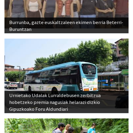
Burrunba, gazte euskaltzaleen ekimen berria Beterri-
Buruntzan
Urnietako Udalak Lurraldebusen zerbitzua
hobetzeko premia nagusiak helarazi dizkio
Gipuzkoako Foru Aldundiari