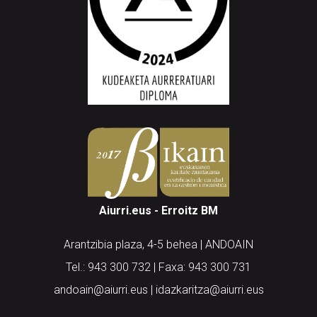
Aiurri.eus - Erroitz BM
Arantzibia plaza, 4-5 behea | ANDOAIN
Tel.: 943 300 732 | Faxa: 943 300 731
andoain@aiurri.eus | idazkaritza@aiurri.eus