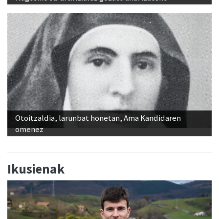
Otoitzaldia, larunbat honetan, Ama Kandidaren
omenez
Ikusienak