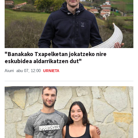
"Banakako Txapelketan jokatzeko nire
eskubidea aldarrikatzen dut"
Aiurri
abu 07, 12:00
URNIETA