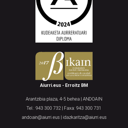
Aiurri.eus - Erroitz BM
Arantzibia plaza, 4-5 behea | ANDOAIN
Tel.: 943 300 732 | Faxa: 943 300 731
andoain@aiurri.eus | idazkaritza@aiurri.eus