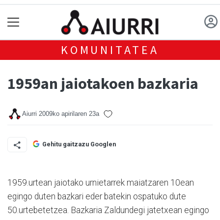
KOMUNITATEA
1959an jaiotakoen bazkaria
Aiurri
2009ko apirilaren 23a
Gehitu gaitzazu Googlen
1959.urtean jaiotako urnietarrek maiatzaren 10ean
egingo duten bazkari eder batekin ospatuko dute
50.urtebetetzea. Bazkaria Zaldundegi jatetxean egingo