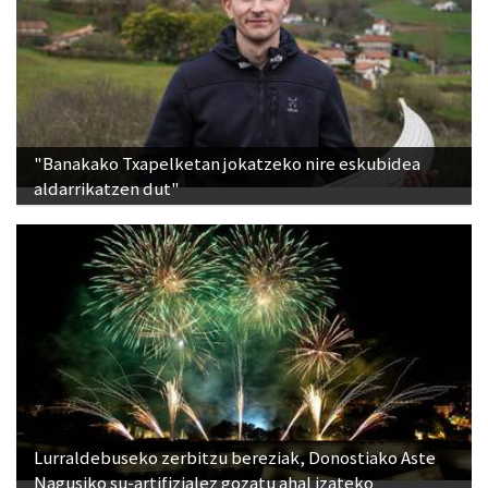
"Banakako Txapelketan jokatzeko nire eskubidea
aldarrikatzen dut"
Lurraldebuseko zerbitzu bereziak, Donostiako Aste
Nagusiko su-artifizialez gozatu ahal izateko