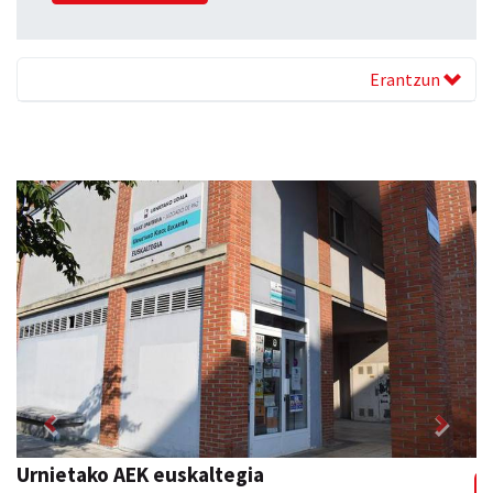
Erantzun
Previous
Next
Urnietako AEK euskaltegia