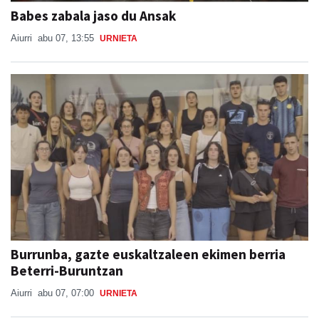
Babes zabala jaso du Ansak
Aiurri
abu 07, 13:55
URNIETA
Burrunba, gazte euskaltzaleen ekimen berria
Beterri-Buruntzan
Aiurri
abu 07, 07:00
URNIETA