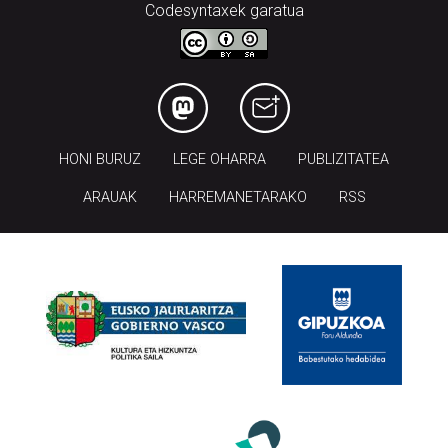
Codesyntaxek garatua
HONI BURUZ
LEGE OHARRA
PUBLIZITATEA
ARAUAK
HARREMANETARAKO
RSS