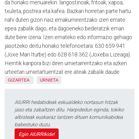
da honako menuarekin: langostinoak, fritoak, xapoa,
txuleta, postrea eta kafea. Bazkari horretan parte hartu
nahi duten gizon naiz emakumeentzako izen emate
epea zabalik dago, eta dagoeneko bederatzik eman
dute bere izena. Izen emateko edo informazio gehiago
jasotzeko deitu honako telefonoetara: 630 659 941
(Joxe Mari Iturbe) edo 628 618 362 (Joxeba Lizeaga).
Herritik kanpora bizi diren urnietarrentzako eta azken
urteetan urnietartuentzat ere ateak zabalik daude.
GIZARTEA
URNIETA
AIURRI hedabideak eskualdeko nortasun hitzak
jaso eta zabaltzen ditu. Harpidedun eginda, tokiko
albisteak euskaraz lantzen dituen komunikabidea
babestuko duzu.
Egin AIURRIkide!