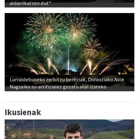
aldarrikatzen dut"
Lurraldebuseko zerbitzu bereziak, Donostiako Aste
Nagusiko su-artifizialez gozatu ahal izateko
Ikusienak