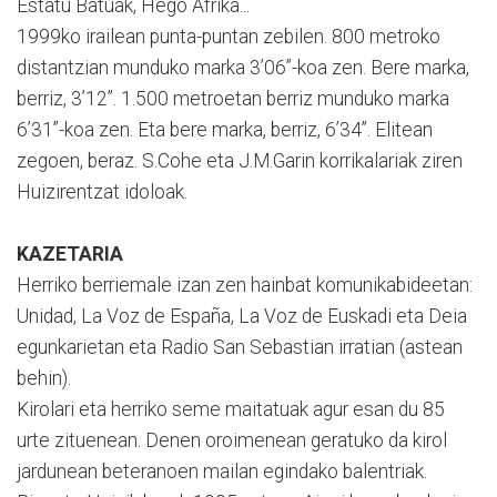
Estatu Batuak, Hego Afrika...
1999ko irailean punta-puntan zebilen. 800 metroko
distantzian munduko marka 3’06’’-koa zen. Bere marka,
berriz, 3’12’’. 1.500 metroetan berriz munduko marka
6’31’’-koa zen. Eta bere marka, berriz, 6’34’’. Elitean
zegoen, beraz. S.Cohe eta J.M.Garin korrikalariak ziren
Huizirentzat idoloak.
KAZETARIA
Herriko berriemale izan zen hainbat komunikabideetan:
Unidad, La Voz de España, La Voz de Euskadi eta Deia
egunkarietan eta Radio San Sebastian irratian (astean
behin).
Kirolari eta herriko seme maitatuak agur esan du 85
urte zituenean. Denen oroimenean geratuko da kirol
jardunean beteranoen mailan egindako balentriak.