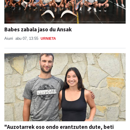
Babes zabala jaso du Ansak
Aiurri
abu 07, 13:55
URNIETA
"Auzotarrek oso ondo erantzuten dute, beti