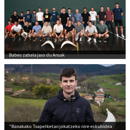
Babes zabala jaso du Ansak
"Banakako Txapelketan jokatzeko nire eskubidea