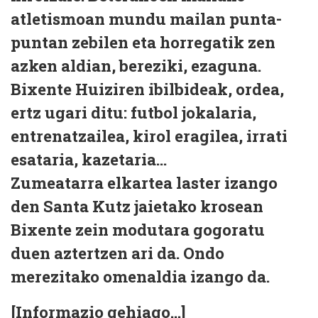
atletismoan mundu mailan punta-
puntan zebilen eta horregatik zen
azken aldian, bereziki, ezaguna.
Bixente Huiziren ibilbideak, ordea,
ertz ugari ditu: futbol jokalaria,
entrenatzailea, kirol eragilea, irrati
esataria, kazetaria...
Zumeatarra elkartea laster izango
den Santa Kutz jaietako krosean
Bixente zein modutara gogoratu
duen aztertzen ari da. Ondo
merezitako omenaldia izango da.
[Informazio gehiago...]