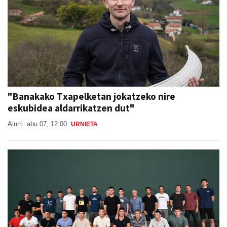
"Banakako Txapelketan jokatzeko nire
eskubidea aldarrikatzen dut"
Aiurri
abu 07, 12:00
URNIETA