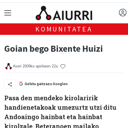
KOMUNITATEA
Goian bego Bixente Huizi
Aiurri
2009ko apirilaren 22a
Gehitu gaitzazu Googlen
Pasa den mendeko kirolaririk
handienetakoak umezurtz utzi ditu
Andoaingo hainbat eta hainbat
kirolzale. Beteranoen mailako