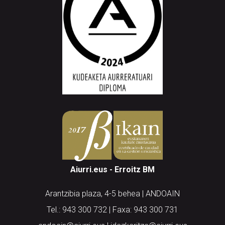
Aiurri.eus - Erroitz BM
Arantzibia plaza, 4-5 behea | ANDOAIN
Tel.: 943 300 732 | Faxa: 943 300 731