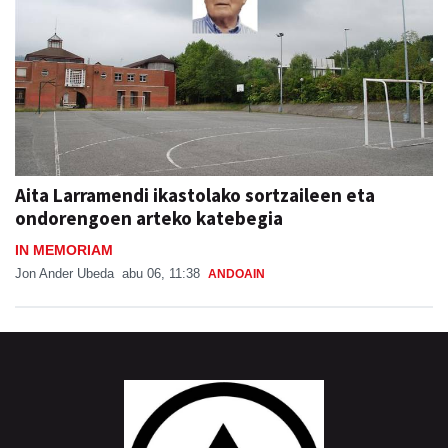
Aita Larramendi ikastolako sortzaileen eta
ondorengoen arteko katebegia
IN MEMORIAM
Jon Ander Ubeda
abu 06, 11:38
ANDOAIN