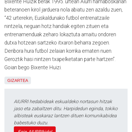
Bixente Huizik berak 1995. urtean Aiurri hamaboskarian
beteranoen kirol jarduera nola abiatu zen azaldu zuen,
“42 urterekin, Euskaldunako futbol entrenatzaile
nintzela, neguan hotz handiak egiten zituen eta
entrenamenduak zeharo lokaztuta amaitu ondoren
dutxa hotzean sartzeko itxaron beharra zegoen.
Denbora hura futbol zelaian korrika ematen nuen.
Geroztik hasi nintzen txapelketatan parte hartzen”.
Goian bego Bixente Huizi.
GIZARTEA
AIURRI hedabideak eskualdeko nortasun hitzak
jaso eta zabaltzen ditu. Harpidedun eginda, tokiko
albisteak euskaraz lantzen dituen komunikabidea
babestuko duzu.
Egin AIURRIkide!