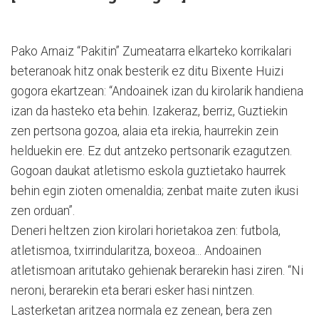
Pako Arnaiz “Pakitin” Zumeatarra elkarteko korrikalari
beteranoak hitz onak besterik ez ditu Bixente Huizi
gogora ekartzean: “Andoainek izan du kirolarik handiena
izan da hasteko eta behin. Izakeraz, berriz, Guztiekin
zen pertsona gozoa, alaia eta irekia, haurrekin zein
helduekin ere. Ez dut antzeko pertsonarik ezagutzen.
Gogoan daukat atletismo eskola guztietako haurrek
behin egin zioten omenaldia; zenbat maite zuten ikusi
zen orduan”.
Deneri heltzen zion kirolari horietakoa zen: futbola,
atletismoa, txirrindularitza, boxeoa... Andoainen
atletismoan aritutako gehienak berarekin hasi ziren. “Ni
neroni, berarekin eta berari esker hasi nintzen.
Lasterketan aritzea normala ez zenean, bera zen