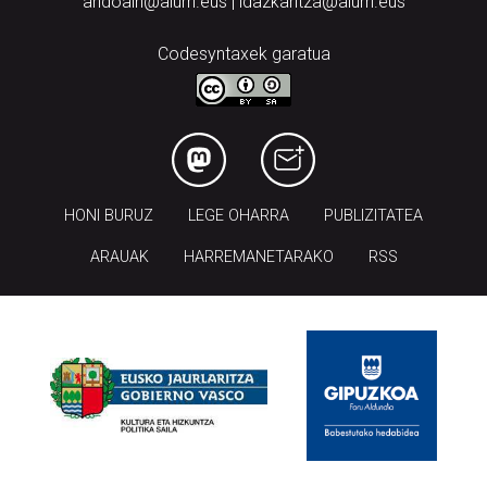
andoain@aiurri.eus | idazkaritza@aiurri.eus
Codesyntaxek garatua
HONI BURUZ
LEGE OHARRA
PUBLIZITATEA
ARAUAK
HARREMANETARAKO
RSS