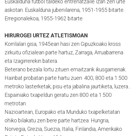
Euskalduna futbol taldeko entrenatzaile izan zen urte
askotan. Euskalduna jubenilarena, 1951-1955 bitarte.
Erregionalekoa, 1955-1962 bitarte.
HIRUROGEI URTEZ ATLETISMOAN
Korrilalari gisa, 1945ean hasi zen Gipuzkoako kross
zirkuitu ofizialean parte hartuz, Zarraga, Arruabarrena
eta Izagirrerekin batera.
Beterano bezala lortu zituen emaitzarik ikusgarrienak.
Hainbat probatan parte hartu zuen: 400, 800 eta 1.500
metroko lasterketak, pisu eta jabalina jaurtiketa, luzera...
Espainiako txapeldun geratu zen 800 eta 1.500
metrotan.
Nazioartean, Europako eta Munduko txapelketatan
ohiko bilakatu zen bere parte hartzea: Hungria,
Norvegia, Grezia, Suezia, Italia, Finlandia, Amerikako