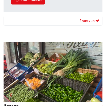
Erantzun
Previous
Next
Itxaspe