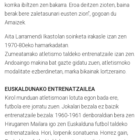
korrika ibiltzen zen bakarra. Eroa deitzen zioten, baina
berak bere zaletasunari eusten zion”, gogoan du
Arnaizek.
Aita Larramendi Ikastolan soinketa irakasle izan zen
1970-80eko hamarkadatan.
Zumeatarrako atletismo taldeko entrenatzaile izan zen.
Andoaingo makina bat gazte gidatu zuen, atletismoko
modalitate ezberdinetan, marka bikainak lortzeraino.
EUSKALDUNAKO ENTRENATZAILEA
Kirol munduan atletismoari lotuta egon bada ere,
futbola ere jorratu zuen. Jokalari bezala ez baizik
entrenatzaile bezala: 1960-1961 denboraldian bera zen
Hirugarren Mailara igo zen Euskalduna futbol taldeko
entrenatzailea. Hori, lorpenik sonatuena. Horrez gain,