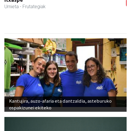
Urnieta
- Frutategiak
Kantujira, auzo-afaria eta dantzaldia, asteburuko
ospakizunei ekiteko