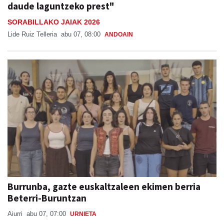
daude laguntzeko prest"
SORABILLAKO JAIAK 2026
Lide Ruiz Telleria
abu 07, 08:00
ANDOAIN
Burrunba, gazte euskaltzaleen ekimen berria
Beterri-Buruntzan
Aiurri
abu 07, 07:00
URNIETA